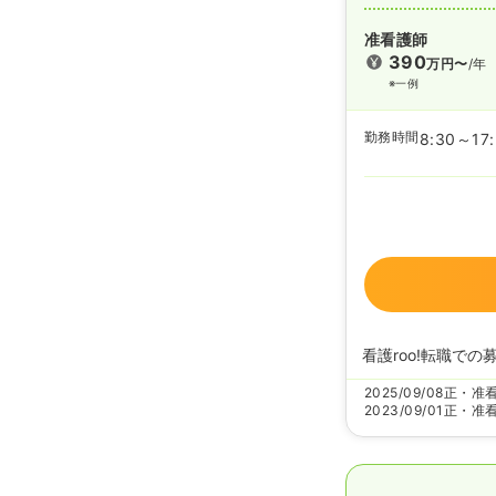
准看護師
390
万円〜
/年
※一例
勤務時間
8:30～17
看護roo!転職での
2025/09/08
正・准
2023/09/01
正・准