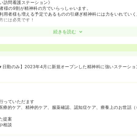
い訪問看護ステーション》
者様の9割が精神科の方でいらっしゃいます。
利用者様も増える予定であるものの引継ぎ精神科には力をいれていく
方には必見です！
続きを読む
アルを作成するほど、教育にも力をいれております！
るため、細かいこともその都度指導できるため、未経験の方も安心し
日★日勤のみ】2023年4月に新規オープンした精神科に強いステーシ
行っていただます
医療的ケア、精神的ケア、服薬確認、認知症ケア、療養上のお世話（
た提案
や相談