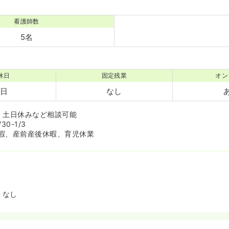
看護師数
5名
休日
固定残業
オン
5日
なし
、土日休みなど相談可能
0-1/3
暇、産前産後休暇、育児休業
、なし