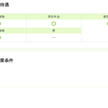
・待遇
保険
厚生年金
雇
保険
寮
就業条件