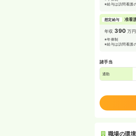
※給与は訪問看護
准看
想定給与
390
年収
万円
※年俸制
※給与は訪問看護
諸手当
通勤
職場の環