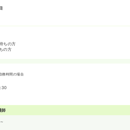
目
持ちの方
ちの方
勤務時間の場合
:30
護師
～