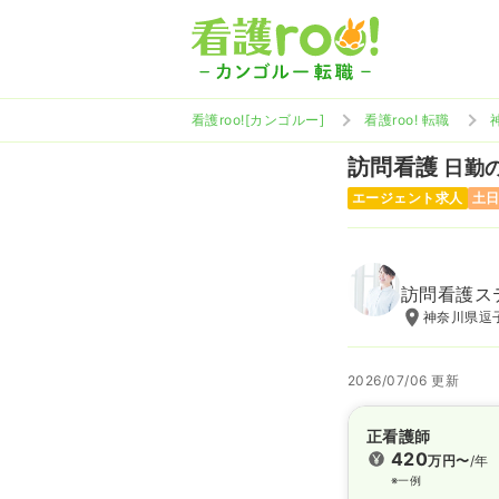
看護roo![カンゴルー]
看護roo! 転職
訪問看護
日勤の
エージェント求人
土
訪問看護ス
神奈川県逗子
2026/07/06 更新
正看護師
420
万円〜
/年
※一例