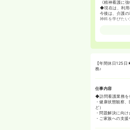
《精神看護に強
◆現在は、利用
今後は、介護の
神科を学びたい
《教育体制◎》
◆訪問のマニュ
◆2名で訪問す
【年間休日125
務♪
仕事内容
◆訪問看護業務を
・健康状態観察、
ど）
・問題解決に向け
・ご家族への支援