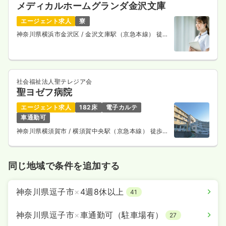
メディカルホームグランダ金沢文庫
エージェント求人
寮
神奈川県横浜市金沢区
/ 金沢文庫駅（京急本線） 徒歩
7分
社会福祉法人聖テレジア会
聖ヨゼフ病院
エージェント求人
182床
電子カルテ
車通勤可
神奈川県横須賀市
/ 横須賀中央駅（京急本線） 徒歩7
分
同じ地域で条件を追加する
神奈川県逗子市
×
4週8休以上
41
神奈川県逗子市
×
車通勤可（駐車場有）
27