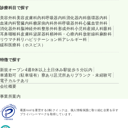
診療科目で探す
美容外科
美容皮膚科
内科
呼吸器内科
消化器内科
循環器内科
血液内科
腎臓内科
糖尿病内科
外科
呼吸器外科
心臓血管外科
消化器外科
脳神経外科
整形外科
形成外科
小児科
産婦人科
眼科
耳鼻咽喉科
皮膚科
泌尿器科
精神科・心療内科
放射線科
麻酔科
リウマチ科
リハビリテーション科
アレルギー科
緩和医療科（ホスピス）
特徴で探す
新規オープン
4週8休以上
土日休み
駅徒歩５分以内
車通勤可（駐車場有）
寮あり
託児所あり
ブランク・未経験可
電子カルテあり
会社概要
事業所案内
看護roo!を運営する(株)クイックは、個人情報保護に取り組む企業を示す
プライバシーマークを取得しています。