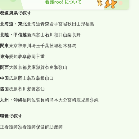
都道府県で探す
北海道・東北
北海道
青森
岩手
宮城
秋田
山形
福島
北陸・甲信越
新潟
富山
石川
福井
山梨
長野
関東
東京
神奈川
埼玉
千葉
茨城
栃木
群馬
東海
愛知
岐阜
静岡
三重
関西
大阪
京都
兵庫
滋賀
奈良
和歌山
中国
広島
岡山
鳥取
島根
山口
四国
徳島
香川
愛媛
高知
九州・沖縄
福岡
佐賀
長崎
熊本
大分
宮崎
鹿児島
沖縄
職種で探す
正看護師
准看護師
保健師
助産師