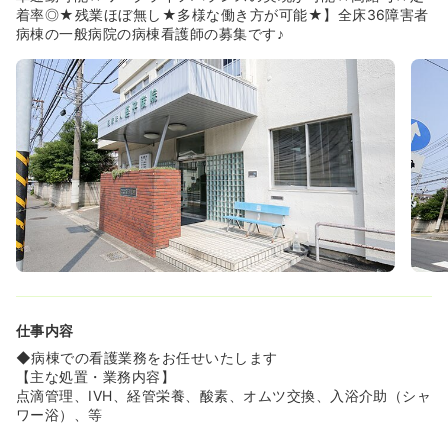
交換などあえて介護と看護を分業をしていません。そのた
着率◎★残業ほぼ無し★多様な働き方が可能★】全床36障害者
め多職種でのコミュニケーションはしっかりとれています♪
病棟の一般病院の病棟看護師の募集です♪
◆在院日数の短い急性期病院の後に治療を継続する患者さ
んが入院していらっしゃいます。中にはこちらの病院で看
取りまで行います。じっくり患者さんに寄り添いたい方に
もおすすめの病院です。
≪逗子病院で大切にしていること≫
◆逗子病院ではスタッフを幸せにすることで、より患者様
に室の高いサービスを還元することが出来ると考えていま
す。
◆患者様と、病院と、スタッフにとってのベストがなにか
を常に考えることを大切にしています。
仕事内容
◆病棟での看護業務をお任せいたします
【主な処置・業務内容】
点滴管理、IVH、経管栄養、酸素、オムツ交換、入浴介助（シャ
ワー浴）、等