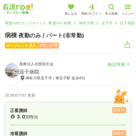
気になる
登録/ログイン
求人検索
メニュー
看護roo![カンゴルー]
看護roo! 転職
神奈川県
逗子市
逗子病院
病棟
夜勤のみ / パート(非常勤)
エージェント求人
ブランク可
医療法人社団則天会
施設情報
逗子病院
神奈川県逗子市 / 東逗子駅 徒歩8分
2026/07/02 更新
正看護師
募集中
3.0
万円
/回
准看護師
募集中