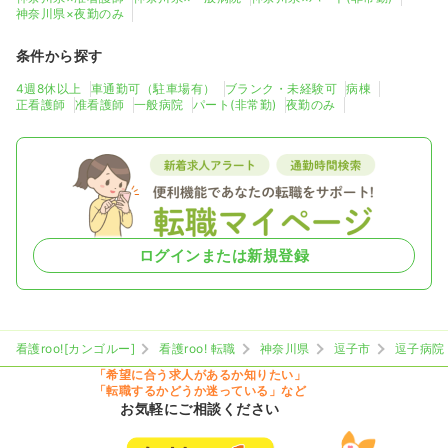
神奈川県×夜勤のみ
条件から探す
4週8休以上
車通勤可（駐車場有）
ブランク・未経験可
病棟
正看護師
准看護師
一般病院
パート(非常勤)
夜勤のみ
ログインまたは新規登録
看護roo![カンゴルー]
看護roo! 転職
神奈川県
逗子市
逗子病院
「希望に合う求人があるか知りたい」
「転職するかどうか迷っている」など
お気軽にご相談ください