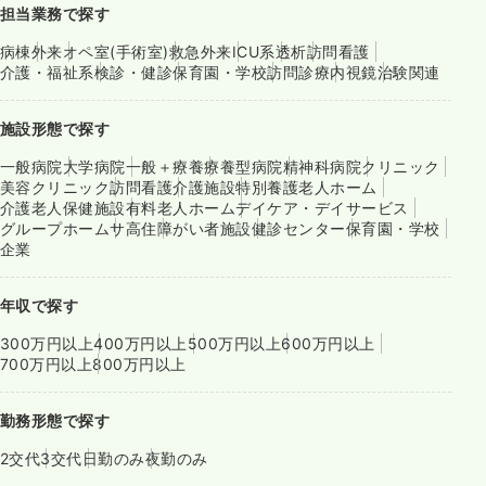
担当業務で探す
病棟
外来
オペ室(手術室)
救急外来
ICU系
透析
訪問看護
介護・福祉系
検診・健診
保育園・学校
訪問診療
内視鏡
治験関連
施設形態で探す
一般病院
大学病院
一般＋療養
療養型病院
精神科病院
クリニック
美容クリニック
訪問看護
介護施設
特別養護老人ホーム
介護老人保健施設
有料老人ホーム
デイケア・デイサービス
グループホーム
サ高住
障がい者施設
健診センター
保育園・学校
企業
年収で探す
300万円以上
400万円以上
500万円以上
600万円以上
700万円以上
800万円以上
勤務形態で探す
2交代
3交代
日勤のみ
夜勤のみ