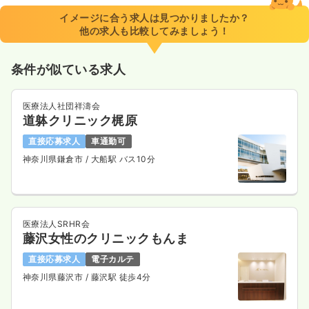
イメージに合う求人は見つかりましたか？
他の求人も比較してみましょう！
条件が似ている求人
医療法人社団祥濤会
道躰クリニック梶原
直接応募求人
車通勤可
神奈川県鎌倉市
/ 大船駅 バス10分
医療法人SRHR会
藤沢女性のクリニックもんま
直接応募求人
電子カルテ
神奈川県藤沢市
/ 藤沢駅 徒歩4分