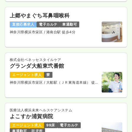
上郷やまぐち耳鼻咽喉科
直接応募求人
電子カルテ
車通勤可
神奈川県横浜市栄区
/ 港南台駅 徒歩4分
株式会社ベネッセスタイルケア
グランダ大船東弐番館
エージェント求人
寮
神奈川県横浜市栄区
/ 大船駅（ＪＲ東海道本線） 徒歩
13分
医療法人横浜未来ヘルスケアシステム
よこすか浦賀病院
エージェント求人
99床
電子カルテ
車通勤可
託児所