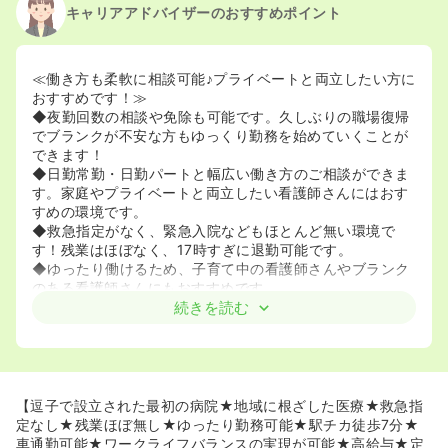
キャリアアドバイザーのおすすめポイント
≪働き方も柔軟に相談可能♪プライベートと両立したい方に
おすすめです！≫
◆夜勤回数の相談や免除も可能です。久しぶりの職場復帰
でブランクが不安な方もゆっくり勤務を始めていくことが
できます！
◆日勤常勤・日勤パートと幅広い働き方のご相談ができま
す。家庭やプライベートと両立したい看護師さんにはおす
すめの環境です。
◆救急指定がなく、緊急入院などもほとんど無い環境で
す！残業はほぼなく、17時すぎに退勤可能です。
◆ゆったり働けるため、子育て中の看護師さんやブランク
のある看護師さんにもおすすめです。
続きを読む
≪患者さんにじっくり関わりたい方にピッタリの環境です
◎≫
◆36床・1病棟のみのアットホームな病院です。全病床障
害者病床であり、点滴管理やオムツ交換・入浴介助などひ
とりひとりの患者さんに看護師一人ひとりが深く関わって
【逗子で設立された最初の病院★地域に根ざした医療★救急指
いくことができます。
定なし★残業ほぼ無し★ゆったり勤務可能★駅チカ徒歩7分★
◆多職種の連携を大切にしているため、入浴介助、おむつ
車通勤可能★ワークライフバランスの実現が可能★高給与★定