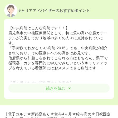
キャリアアドバイザーのおすすめポイント
【中央病院はこんな病院です！！】
鹿児島市の中核医療機関として、特に質の高い心臓カテー
テルが充実しており地域の多くの人々に支持されていま
す。
「手術数でわかる いい病院 2015」でも、中央病院が紹介
されており、その医療レベルの高さは必見です。
他府県から引越しをされてこられる方はもちろん、県下で
循環器・カテを専門的に学んでみたいというキャリアアッ
プを考えている看護師にはおススメできる病院です！！
【長く働くための福利厚生も充実☆】
急性期の病院ではありますが、バースデー休暇や託児所・
続きを読む
寮の完備など、長く勤める上での条件はバッチリ整ってい
る環境だと思います。
子供ができても長く働ける環境で、ママさんナースも活躍
されています！！
【電子カルテ☆新築寮あり☆賞与4ヶ月☆給与高め☆日祝固定