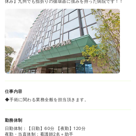
休み】九州でも指折りの循環器に強みを持った病院です！！
【給与水準も高め☆】
賞与の支給実績は4ヶ月と県内でも高めの水準です！！
さらに夜勤手当も1回15,000円と金額が高いので夜勤をす
る場合は新卒の方でも年収3,800,000円くらいを見込めま
す！
【充実した教育体制】
◆ACLSやBLSや認定看護師の資格取得支援を積極的に行
っています♪スキルアップやキャリアアップを考えている方
には必見です！
◆勤めてくれた方には認定看護師については奨学金制度を
整えています。（看護部長の推薦。）
2018年度もオペの認定を兵庫までいってとった人がいて、
全額負担しています。
仕事内容
※認定支援するためには、中央病院で2～5年働いていただ
く必要があります。
◆手術に関わる業務全般を担当頂きます。
◆プリセプターやクリニカルラダーがあるため、その人の
ペースで教育をすることが出来ます。
◆現場にも教育チームがあります※病棟単位でいます。教
勤務体制
育専任の副看護長がおり、中途入職者向けの教育スケジュ
ールなども設けているため安心して業務に取り組むことが
日勤体制：【日勤】60分 【夜勤】120分
出来ますね！実際に入職した方からも先輩が優しくフォロ
夜勤・当直体制：看護師2名＋助手