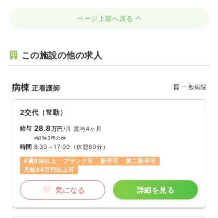
ページ上部へ戻る
この施設の他の求人
病棟
一般病院
正看護師
2交代（常勤）
28.8
給与
万円
/月
賞与4ヶ月
※経験3年の例
時間
8:30～17:00
（休憩60分）
4週8休以上
ブランク可
新卒可
第二新卒可
月給34万円以上可
気になる
詳細を見る