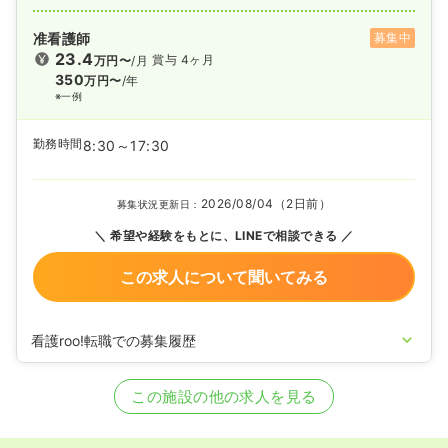
准看護師
募集中
23.4
賞与 4ヶ月
万円〜
/月
350
万円〜
/年
※一例
勤務時間
8:30～17:30
2026/08/04（2日前）
募集状況更新日：
希望や経験をもとに、LINEで相談できる
この求人について聞いてみる
看護roo!転職での募集履歴
2024/08/29
正・准看護師の募集を開始
2024/04/19
正・准看護師の募集を休止
この施設の他の求人を見る
2020/09/17
正・准看護師を募集中