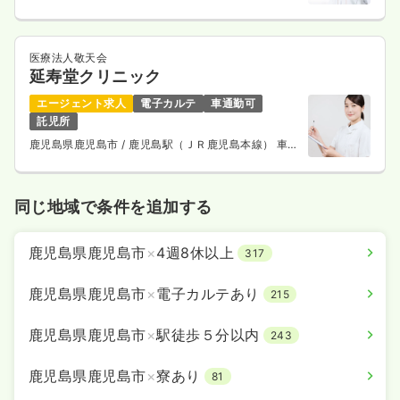
医療法人敬天会
延寿堂クリニック
エージェント求人
電子カルテ
車通勤可
託児所
鹿児島県鹿児島市
/ 鹿児島駅（ＪＲ鹿児島本線） 車
10分
同じ地域で条件を追加する
鹿児島県鹿児島市
×
4週8休以上
317
鹿児島県鹿児島市
×
電子カルテあり
215
鹿児島県鹿児島市
×
駅徒歩５分以内
243
鹿児島県鹿児島市
×
寮あり
81