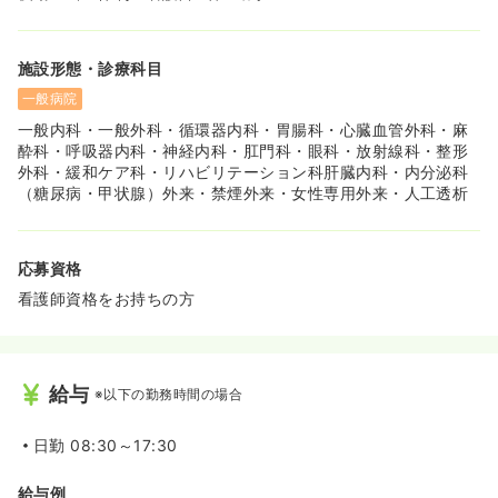
ーしてくれたり、教育担当者に優しく教えてもらっている
といった話も聞いております！
施設形態・診療科目
一般病院
一般内科・一般外科・循環器内科・胃腸科・心臓血管外科・麻
酔科・呼吸器内科・神経内科・肛門科・眼科・放射線科・整形
外科・緩和ケア科・リハビリテーション科肝臓内科・内分泌科
（糖尿病・甲状腺）外来・禁煙外来・女性専用外来・人工透析
応募資格
看護師資格をお持ちの方
給与
※以下の勤務時間の場合
日勤
08:30～17:30
給与例