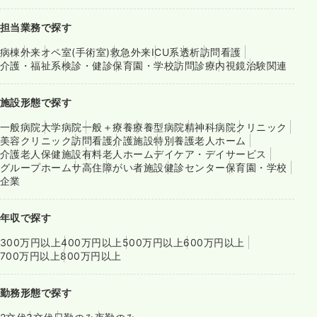
担当業務で探す
病棟
外来
オペ室(手術室)
救急外来
ICU系
透析
訪問看護
介護・福祉系
検診・健診
保育園・学校
訪問診療
内視鏡
治験関連
施設形態で探す
一般病院
大学病院
一般＋療養
療養型病院
精神科病院
クリニック
美容クリニック
訪問看護
介護施設
特別養護老人ホーム
介護老人保健施設
有料老人ホーム
デイケア・デイサービス
グループホーム
サ高住
障がい者施設
健診センター
保育園・学校
企業
年収で探す
300万円以上
400万円以上
500万円以上
600万円以上
700万円以上
800万円以上
勤務形態で探す