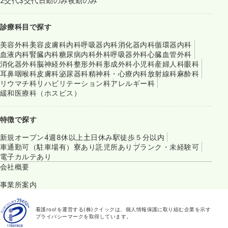
2交代
3交代
日勤のみ
夜勤のみ
診療科目で探す
美容外科
美容皮膚科
内科
呼吸器内科
消化器内科
循環器内科
血液内科
腎臓内科
糖尿病内科
外科
呼吸器外科
心臓血管外科
消化器外科
脳神経外科
整形外科
形成外科
小児科
産婦人科
眼科
耳鼻咽喉科
皮膚科
泌尿器科
精神科・心療内科
放射線科
麻酔科
リウマチ科
リハビリテーション科
アレルギー科
緩和医療科（ホスピス）
特徴で探す
新規オープン
4週8休以上
土日休み
駅徒歩５分以内
車通勤可（駐車場有）
寮あり
託児所あり
ブランク・未経験可
電子カルテあり
会社概要
事業所案内
看護roo!を運営する(株)クイックは、個人情報保護に取り組む企業を示す
プライバシーマークを取得しています。