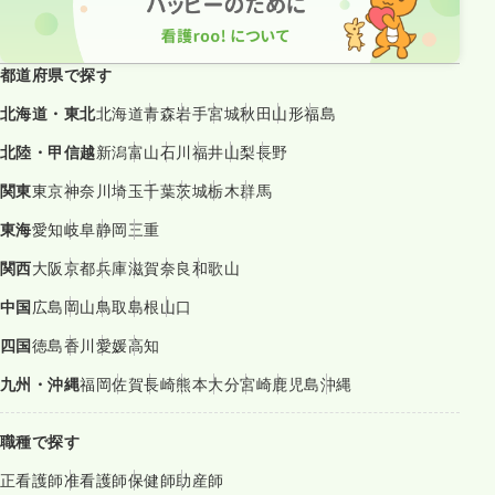
都道府県で探す
北海道・東北
北海道
青森
岩手
宮城
秋田
山形
福島
北陸・甲信越
新潟
富山
石川
福井
山梨
長野
関東
東京
神奈川
埼玉
千葉
茨城
栃木
群馬
東海
愛知
岐阜
静岡
三重
関西
大阪
京都
兵庫
滋賀
奈良
和歌山
中国
広島
岡山
鳥取
島根
山口
四国
徳島
香川
愛媛
高知
九州・沖縄
福岡
佐賀
長崎
熊本
大分
宮崎
鹿児島
沖縄
職種で探す
正看護師
准看護師
保健師
助産師