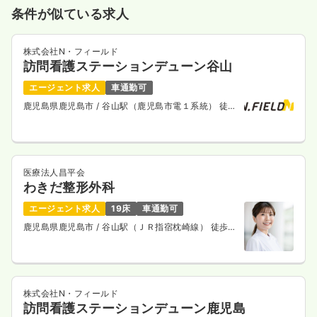
条件が似ている求人
気になる
詳細を見る
株式会社N・フィールド
訪問看護ステーションデューン谷山
透析
一般病院
正看護師
エージェント求人
車通勤可
鹿児島県鹿児島市
/ 谷山駅（鹿児島市電１系統） 徒歩
一時募集休止
日勤のみ（常勤）
8分
24.3
給与
万円〜
/月
賞与4ヶ月
※一例
時間
8:30～17:30
医療法人昌平会
わきだ整形外科
オンコールあり
担当業務未経験可
ブランク可
月給24万円以上可
エージェント求人
19床
車通勤可
鹿児島県鹿児島市
/ 谷山駅（ＪＲ指宿枕崎線） 徒歩9
気になる
詳細を見る
分
株式会社N・フィールド
訪問看護ステーションデューン鹿児島