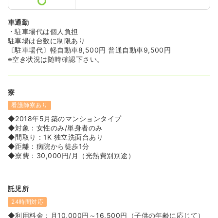
車通勤
・駐車場代は個人負担
駐車場は台数に制限あり
〔駐車場代〕軽自動車8,500円 普通自動車9,500円
※空き状況は随時確認下さい。
寮
看護師寮あり
◆2018年5月築のマンションタイプ
◆対象：女性のみ/単身者のみ
◆間取り：1K 独立洗面台あり
◆距離：病院から徒歩1分
◆寮費：30,000円/月（光熱費別別途）
託児所
24時間対応
◆利用料金：月10,000円～16,500円（子供の年齢に応じて）