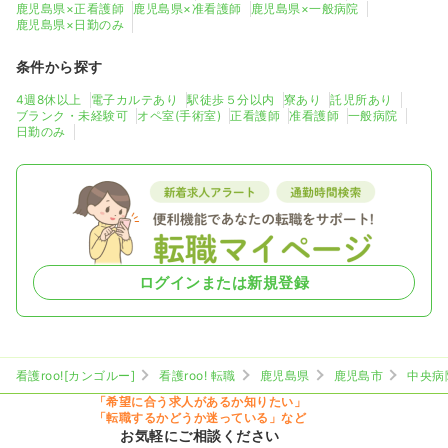
鹿児島県×正看護師
鹿児島県×准看護師
鹿児島県×一般病院
鹿児島県×日勤のみ
条件から探す
4週8休以上
電子カルテあり
駅徒歩５分以内
寮あり
託児所あり
ブランク・未経験可
オペ室(手術室)
正看護師
准看護師
一般病院
日勤のみ
ログインまたは新規登録
看護roo![カンゴルー]
看護roo! 転職
鹿児島県
鹿児島市
中央病
「希望に合う求人があるか知りたい」
「転職するかどうか迷っている」など
お気軽にご相談ください