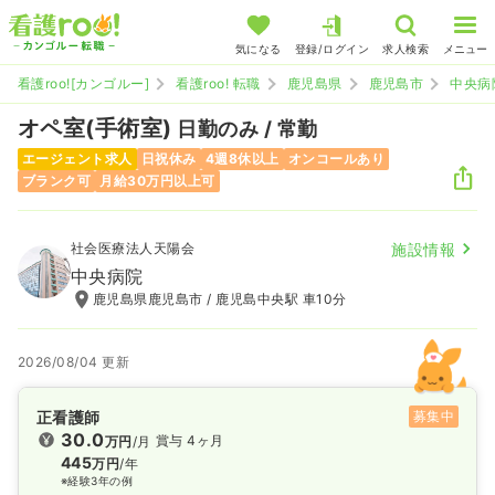
気になる
登録/ログイン
求人検索
メニュー
看護roo![カンゴルー]
看護roo! 転職
鹿児島県
鹿児島市
中央病
オペ室(手術室)
日勤のみ / 常勤
エージェント求人
日祝休み
4週8休以上
オンコールあり
ブランク可
月給30万円以上可
社会医療法人天陽会
施設情報
中央病院
鹿児島県鹿児島市 / 鹿児島中央駅 車10分
2026/08/04 更新
正看護師
募集中
30.0
賞与 4ヶ月
万円
/月
445
万円
/年
※経験3年の例