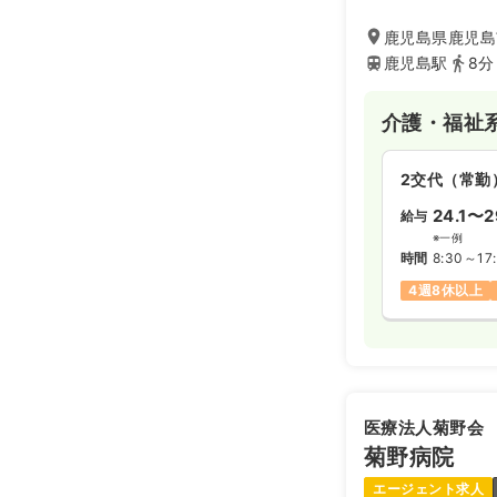
鹿児島県鹿児島
鹿児島駅
8分
介護・福祉
2交代（常勤
24.1〜2
給与
※一例
時間
8:30～17
4週8休以上
医療法人菊野会
菊野病院
エージェント求人