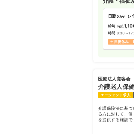
介護・福祉
日勤のみ（パ
1,10
給与
時給
時間
8:30～17
土日祝休み
医療法人寛容会
介護老人保
エージェント求人
介護保険法に基づ
る方に対して、個
を提供する施設で
と、理学／作業療
管理栄養士、支援