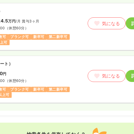
）
4.5
万円
/月
賞与3ヶ月
気になる
:00
（休憩60分）
験可
ブランク可
新卒可
第二新卒可
以上可
ート）
50
円
気になる
:00
（休憩60分）
験可
ブランク可
新卒可
第二新卒可
円以上可