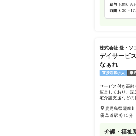
給与
お問い合
時間
8:00～17
株式会社 愛・ソ
デイサービス
なぁれ
直接応募求人
車
サービス付き高齢
運営しており、認
宅介護支援などの
迅速な対応が出来
鹿児島県薩摩川内
ご利用される皆様
由のない生活」、
草道駅
15分
目標にしています
介護・福祉