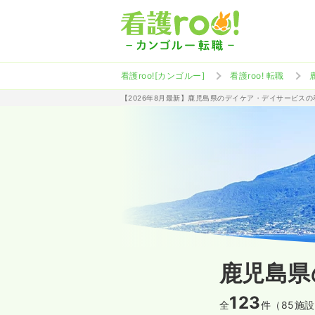
看護roo![カンゴルー]
看護roo! 転職
【2026年8月最新】鹿児島県のデイケア・デイサービス
鹿児島県
123
全
件（85施