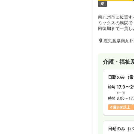
寮
南九州市に位置す
ミックスの病院で
回復期まで一貫し
て行っているのが
鹿児島県南九州
介護・福祉
日勤のみ（常
17.9〜2
給与
※一例
時間
8:00～17
4週8休以上
日勤のみ（パ