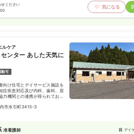
わせください
気になる
:00
エルケア
センター あした天気に
通勤可
者向け住宅とデイサービス施設を
知症疾患対応及び内科、歯科、居
協力機関との連携が得られており
ます。
市水引町3415-3
に「楽しんで元気になる」「不自
ご家族には「安心できる」ことを
。女性の多い職場です。
系
デイ
准看護師