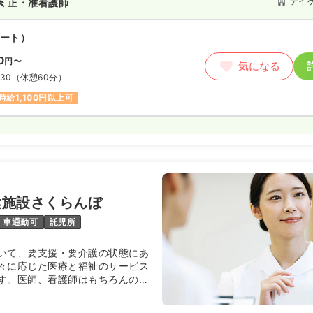
系
デイ
正・准看護師
ート）
0
円〜
気になる
:30
（休憩60分）
時給1,100円以上可
健施設さくらんぼ
車通勤可
託児所
いて、要支援・要介護の状態にあ
々に応じた医療と福祉のサービス
す。医師、看護師はもちろんのこ
法士、介護職員（介護福祉士）、
相談員など専門のスタッフが健康