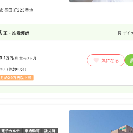
市長田町223番地
系
デイ
正・准看護師
）
9.1
万円
/月
賞与3ヶ月
気になる
:30
（休憩60分）
月給29万円以上可
電子カルテ
車通勤可
託児所