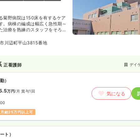
る菊野病院は150床を有するケア
す。病棟の編成は幅広く急性期～
た治療を熟練のスタッフをそろえ
特徴です。
市川辺町平山3815番地
系
デイ
正看護師
勤）
5.5
万円
/月
賞与1回
気になる
:00
月給25万円以上可
ート）