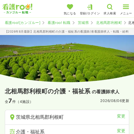
気になる
登録/ログイン
求人検索
メニュー
看護roo![カンゴルー]
看護roo! 転職
茨城県
北相馬郡利根町
北
【2026年8月最新】北相馬郡利根町の介護・福祉系の看護師/准看護師求人・転職・給料
北相馬郡利根町の介護・福祉系
の看護師求人
7
2026/08/06
更新
全
件（4施設）
変更
茨城県北相馬郡利根町
変更
介護・福祉系