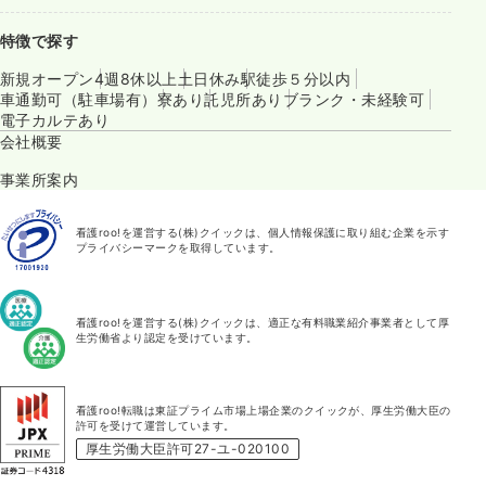
特徴で探す
新規オープン
4週8休以上
土日休み
駅徒歩５分以内
車通勤可（駐車場有）
寮あり
託児所あり
ブランク・未経験可
電子カルテあり
会社概要
事業所案内
看護roo!を運営する(株)クイックは、個人情報保護に取り組む企業を示す
プライバシーマークを取得しています。
看護roo!を運営する(株)クイックは、適正な有料職業紹介事業者として厚
生労働省より認定を受けています。
看護roo!転職は東証プライム市場上場企業のクイックが、厚生労働大臣の
許可を受けて運営しています。
厚生労働大臣許可27-ユ-020100