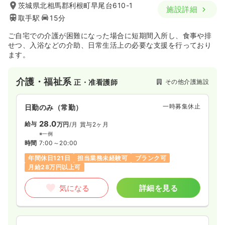
茨城県北相馬郡利根町早尾台610-1
施設詳細
取手駅
15分
ご自宅での介護が困難になった場合に短期間入所し、食事や排
せつ、入浴などの介助、日常生活上の必要な支援を行っており
ます。
介護・福祉系
その他介護施設
正・准看護師
一時募集休止
日勤のみ（常勤）
28.0
給与
万円
/月
賞与2ヶ月
※一例
時間
7:00～20:00
年間休日121日
担当業務未経験可
ブランク可
月給28万円以上可
気になる
詳細を見る