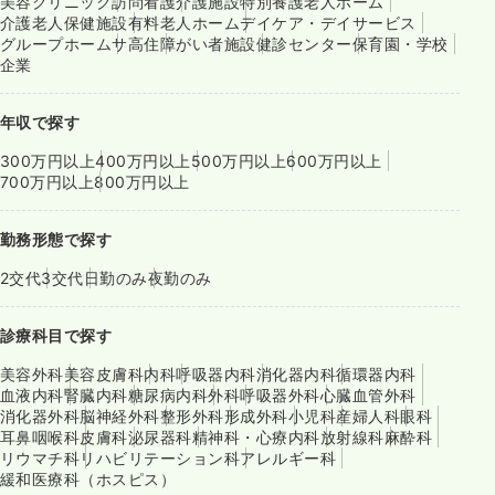
美容クリニック
訪問看護
介護施設
特別養護老人ホーム
介護老人保健施設
有料老人ホーム
デイケア・デイサービス
グループホーム
サ高住
障がい者施設
健診センター
保育園・学校
企業
年収で探す
300万円以上
400万円以上
500万円以上
600万円以上
700万円以上
800万円以上
勤務形態で探す
2交代
3交代
日勤のみ
夜勤のみ
診療科目で探す
美容外科
美容皮膚科
内科
呼吸器内科
消化器内科
循環器内科
血液内科
腎臓内科
糖尿病内科
外科
呼吸器外科
心臓血管外科
消化器外科
脳神経外科
整形外科
形成外科
小児科
産婦人科
眼科
耳鼻咽喉科
皮膚科
泌尿器科
精神科・心療内科
放射線科
麻酔科
リウマチ科
リハビリテーション科
アレルギー科
緩和医療科（ホスピス）