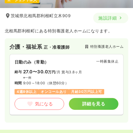
茨城県北相馬郡利根町立木909
施設詳細
北相馬郡利根町にある特別養護老人ホームになります。
介護・福祉系
特別養護老人ホーム
正・准看護師
一時募集休止
日勤のみ（常勤）
27.0〜30.0
給与
万円
/月
賞与3.8ヶ月
※一例
時間
9:00～18:00
（休憩60分）
4週8休以上
オンコールあり
月給30万円以上可
気になる
詳細を見る