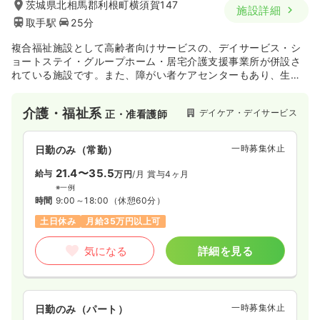
茨城県北相馬郡利根町横須賀147
施設詳細
取手駅
25分
複合福祉施設として高齢者向けサービスの、デイサービス・シ
ョートステイ・グループホーム・居宅介護支援事業所が併設さ
れている施設です。また、障がい者ケアセンターもあり、生活
介護や共同生活援助からなる入所部門や短期入所、相談支援な
ども行っております。
介護・福祉系
デイケア・デイサービス
正・准看護師
一時募集休止
日勤のみ（常勤）
21.4〜35.5
給与
万円
/月
賞与4ヶ月
※一例
時間
9:00～18:00
（休憩60分）
土日休み
月給35万円以上可
気になる
詳細を見る
一時募集休止
日勤のみ（パート）