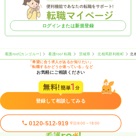
ログインまたは新規登録
看護roo![カンゴルー]
看護roo! 転職
茨城県
北相馬郡利根町
北
「希望に合う求人があるか知りたい」
「転職するかどうか迷っている」など
お気軽にご相談ください
登録して相談してみる
0120-512-919
平日9:00～18:00