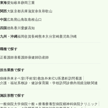
東海
愛知
岐阜
静岡
三重
関西
大阪
京都
兵庫
滋賀
奈良
和歌山
中国
広島
岡山
鳥取
島根
山口
四国
徳島
香川
愛媛
高知
九州・沖縄
福岡
佐賀
長崎
熊本
大分
宮崎
鹿児島
沖縄
職種で探す
正看護師
准看護師
保健師
助産師
担当業務で探す
病棟
外来
オペ室(手術室)
救急外来
ICU系
透析
訪問看護
介護・福祉系
検診・健診
保育園・学校
訪問診療
内視鏡
治験関連
施設形態で探す
一般病院
大学病院
一般＋療養
療養型病院
精神科病院
クリニック