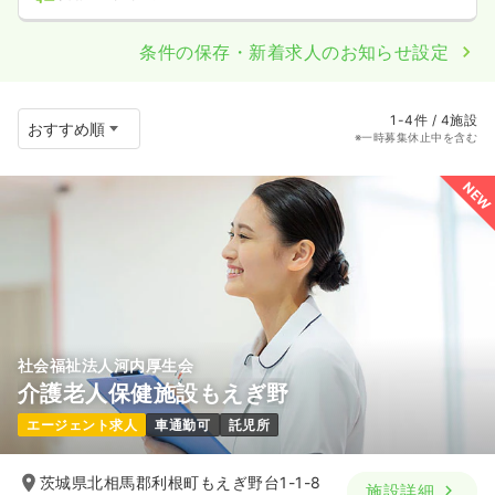
条件の保存・新着求人のお知らせ設定
1-4件 / 4施設
※一時募集休止中を含む
NEW
社会福祉法人河内厚生会
介護老人保健施設もえぎ野
エージェント求人
車通勤可
託児所
茨城県北相馬郡利根町もえぎ野台1-1-8
施設詳細