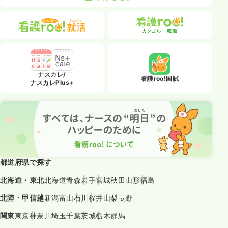
ナスカレ/
看護roo!国試
ナスカレPlus+
都道府県で探す
北海道・東北
北海道
青森
岩手
宮城
秋田
山形
福島
北陸・甲信越
新潟
富山
石川
福井
山梨
長野
関東
東京
神奈川
埼玉
千葉
茨城
栃木
群馬