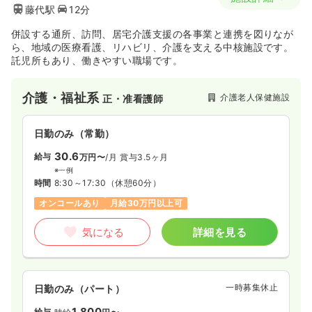
藤代駅
12分
併設する通所、訪問、居宅介護支援の各事業と連携を図りなが
ら、地域の医療看護、リハビリ、介護を支える中核施設です。
託児所もあり、働きやすい職場です。
介護・福祉系
介護老人保健施設
正・准看護師
日勤のみ（常勤）
30.6
給与
万円〜
/月
賞与3.5ヶ月
※一例
時間
8:30～17:30
（休憩60分）
オンコールあり
月給30万円以上可
気になる
詳細を見る
一時募集休止
日勤のみ（パート）
1,800
給与