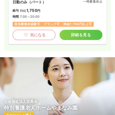
一時募集休止
日勤のみ（パート）
1,750
給与
時給
円
時間
7:00～20:00
担当業務未経験可
ブランク可
時給1,700円以上可
気になる
詳細を見る
社会福祉法人栄真会
特別養護老人ホームやまなみ園
エージェント求人