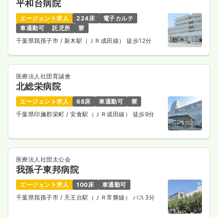
平和台病院
エージェント求人
224床
電子カルテ
車通勤可
託児所
寮
千葉県我孫子市
/ 新木駅（ＪＲ成田線） 徒歩12分
医療法人社団育誠會
北総栄病院
エージェント求人
68床
車通勤可
寮
千葉県印旛郡栄町
/ 安食駅（ＪＲ成田線） 徒歩9分
医療法人社団太公会
我孫子東邦病院
エージェント求人
100床
車通勤可
千葉県我孫子市
/ 天王台駅（ＪＲ常磐線） バス3分