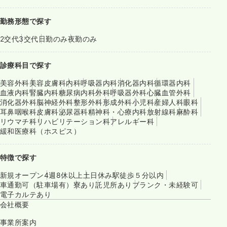
勤務形態で探す
2交代
3交代
日勤のみ
夜勤のみ
診療科目で探す
美容外科
美容皮膚科
内科
呼吸器内科
消化器内科
循環器内科
血液内科
腎臓内科
糖尿病内科
外科
呼吸器外科
心臓血管外科
消化器外科
脳神経外科
整形外科
形成外科
小児科
産婦人科
眼科
耳鼻咽喉科
皮膚科
泌尿器科
精神科・心療内科
放射線科
麻酔科
リウマチ科
リハビリテーション科
アレルギー科
緩和医療科（ホスピス）
特徴で探す
新規オープン
4週8休以上
土日休み
駅徒歩５分以内
車通勤可（駐車場有）
寮あり
託児所あり
ブランク・未経験可
電子カルテあり
会社概要
事業所案内