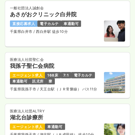
一般社団法人誠創会
あさがおクリニック白井院
直接応募求人
電子カルテ
車通勤可
千葉県白井市
/ 西白井駅 徒歩10分
医療法人社団聖仁会
我孫子聖仁会病院
エージェント求人
168床
7:1
電子カルテ
車通勤可
託児所
寮
千葉県我孫子市
/ 天王台駅（ＪＲ常磐線） バス11分
医療法人社団ALTRY
湖北台診療所
エージェント求人
車通勤可
千葉県我孫子市
/ 湖北駅（ＪＲ成田線） 徒歩10分