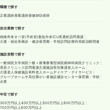
職種で探す
正看護師
准看護師
保健師
助産師
担当業務で探す
病棟
外来
オペ室(手術室)
救急外来
ICU系
透析
訪問看護
介護・福祉系
検診・健診
保育園・学校
訪問診療
内視鏡
治験関連
施設形態で探す
一般病院
大学病院
一般＋療養
療養型病院
精神科病院
クリニック
美容クリニック
訪問看護
介護施設
特別養護老人ホーム
介護老人保健施設
有料老人ホーム
デイケア・デイサービス
グループホーム
サ高住
障がい者施設
健診センター
保育園・学校
企業
年収で探す
300万円以上
400万円以上
500万円以上
600万円以上
700万円以上
800万円以上