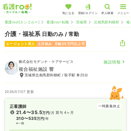
気になる
登録/ログイン
求人検索
メニュー
看護roo![カンゴルー]
看護roo! 転職
茨城県
北相馬郡利根町
複
介護・福祉系
日勤のみ / 常勤
エージェント求人
土日休み
月給35万円以上可
株式会社モデンナ・ケアサービス
施設情報
複合福祉施設 響
茨城県北相馬郡利根町 / 取手駅 車25分
2026/07/07 更新
正看護師
一時募集休止
21.4〜35.5
賞与 4ヶ月
万円
/月
310〜535
万円
/年
※一例