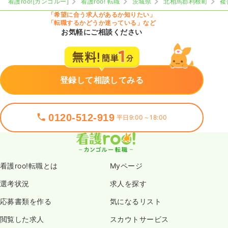
看護roo![カンゴルー]
看護roo! 転職
茨城県
北相馬郡利根町
複
「希望に合う求人があるか知りたい」
「転職するかどうか迷っている」など
お気軽にご相談ください
登録して相談してみる
0120-512-919
平日9:00～18:00
看護roo!転職とは
Myページ
選考状況
求人を探す
応募書類を作る
気になるリスト
閲覧した求人
スカウトサービス