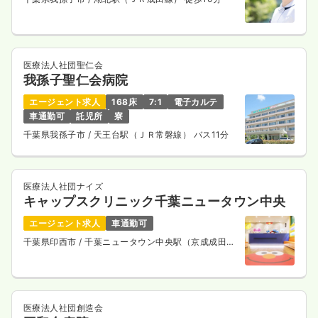
医療法人社団聖仁会
我孫子聖仁会病院
エージェント求人
168床
7:1
電子カルテ
車通勤可
託児所
寮
千葉県我孫子市
/ 天王台駅（ＪＲ常磐線） バス11分
医療法人社団ナイズ
キャップスクリニック千葉ニュータウン中央
エージェント求人
車通勤可
千葉県印西市
/ 千葉ニュータウン中央駅（京成成田空
港線・北総鉄道線） 徒歩10分
医療法人社団創造会