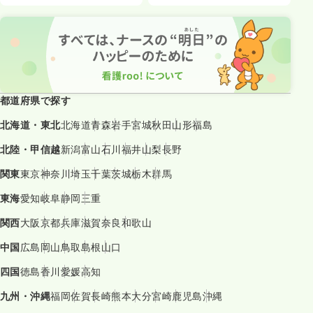
都道府県で探す
北海道・東北
北海道
青森
岩手
宮城
秋田
山形
福島
北陸・甲信越
新潟
富山
石川
福井
山梨
長野
関東
東京
神奈川
埼玉
千葉
茨城
栃木
群馬
東海
愛知
岐阜
静岡
三重
関西
大阪
京都
兵庫
滋賀
奈良
和歌山
中国
広島
岡山
鳥取
島根
山口
四国
徳島
香川
愛媛
高知
九州・沖縄
福岡
佐賀
長崎
熊本
大分
宮崎
鹿児島
沖縄