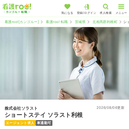
気になる
登録/ログイン
求人検索
メニュー
看護roo![カンゴルー]
看護roo! 転職
茨城県
北相馬郡利根町
シ
2026/08/06更新
株式会社ソラスト
ショートステイ ソラスト利根
エージェント求人
車通勤可