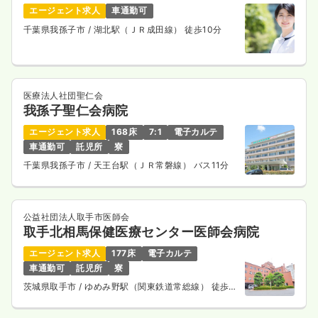
エージェント求人
車通勤可
千葉県我孫子市
/ 湖北駅（ＪＲ成田線） 徒歩10分
医療法人社団聖仁会
我孫子聖仁会病院
エージェント求人
168床
7:1
電子カルテ
車通勤可
託児所
寮
千葉県我孫子市
/ 天王台駅（ＪＲ常磐線） バス11分
公益社団法人取手市医師会
取手北相馬保健医療センター医師会病院
エージェント求人
177床
電子カルテ
車通勤可
託児所
寮
茨城県取手市
/ ゆめみ野駅（関東鉄道常総線） 徒歩16
分