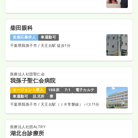
柴田眼科
直接応募求人
車通勤可
千葉県我孫子市
/ 天王台駅 徒歩1分
医療法人社団聖仁会
我孫子聖仁会病院
エージェント求人
168床
7:1
電子カルテ
車通勤可
託児所
寮
千葉県我孫子市
/ 天王台駅（ＪＲ常磐線） バス11分
医療法人社団ALTRY
湖北台診療所