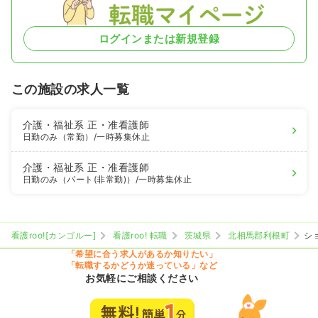
ログインまたは新規登録
この施設の求人一覧
介護・福祉系
正・准看護師
日勤のみ（常勤）
/一時募集休止
介護・福祉系
正・准看護師
日勤のみ（パート(非常勤)）
/一時募集休止
看護roo![カンゴルー]
看護roo! 転職
茨城県
北相馬郡利根町
シ
「希望に合う求人があるか知りたい」
「転職するかどうか迷っている」など
お気軽にご相談ください