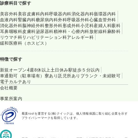
診療科目で探す
美容外科
美容皮膚科
内科
呼吸器内科
消化器内科
循環器内科
血液内科
腎臓内科
糖尿病内科
外科
呼吸器外科
心臓血管外科
消化器外科
脳神経外科
整形外科
形成外科
小児科
産婦人科
眼科
耳鼻咽喉科
皮膚科
泌尿器科
精神科・心療内科
放射線科
麻酔科
リウマチ科
リハビリテーション科
アレルギー科
緩和医療科（ホスピス）
特徴で探す
新規オープン
4週8休以上
土日休み
駅徒歩５分以内
車通勤可（駐車場有）
寮あり
託児所あり
ブランク・未経験可
電子カルテあり
会社概要
事業所案内
看護roo!を運営する(株)クイックは、個人情報保護に取り組む企業を示す
プライバシーマークを取得しています。