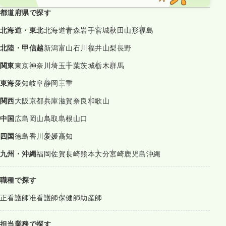
都道府県で探す
北海道・東北
北海道
青森
岩手
宮城
秋田
山形
福島
北陸・甲信越
新潟
富山
石川
福井
山梨
長野
関東
東京
神奈川
埼玉
千葉
茨城
栃木
群馬
東海
愛知
岐阜
静岡
三重
関西
大阪
京都
兵庫
滋賀
奈良
和歌山
中国
広島
岡山
鳥取
島根
山口
四国
徳島
香川
愛媛
高知
九州・沖縄
福岡
佐賀
長崎
熊本
大分
宮崎
鹿児島
沖縄
職種で探す
正看護師
准看護師
保健師
助産師
担当業務で探す