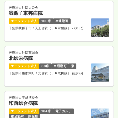
医療法人社団太公会
我孫子東邦病院
エージェント求人
100床
車通勤可
千葉県我孫子市
/ 天王台駅（ＪＲ常磐線） バス3分
医療法人社団育誠會
北総栄病院
エージェント求人
68床
車通勤可
寮
千葉県印旛郡栄町
/ 安食駅（ＪＲ成田線） 徒歩9分
医療法人平成博愛会
印西総合病院
エージェント求人
184床
電子カルテ
車通勤可
託児所