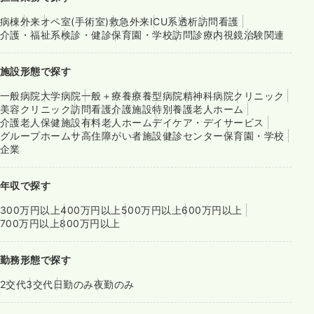
病棟
外来
オペ室(手術室)
救急外来
ICU系
透析
訪問看護
介護・福祉系
検診・健診
保育園・学校
訪問診療
内視鏡
治験関連
施設形態で探す
一般病院
大学病院
一般＋療養
療養型病院
精神科病院
クリニック
美容クリニック
訪問看護
介護施設
特別養護老人ホーム
介護老人保健施設
有料老人ホーム
デイケア・デイサービス
グループホーム
サ高住
障がい者施設
健診センター
保育園・学校
企業
年収で探す
300万円以上
400万円以上
500万円以上
600万円以上
700万円以上
800万円以上
勤務形態で探す
2交代
3交代
日勤のみ
夜勤のみ