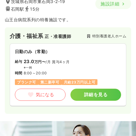
茨城県石岡市東石岡3-2-19
施設詳細
石岡駅
15分
山王台病院系列の特養施設です。
介護・福祉系
特別養護老人ホーム
正・准看護師
日勤のみ（常勤）
23.0
給与
万円〜
/月
賞与4ヶ月
※一例
時間
8:00～20:00
ブランク可
第二新卒可
月給23万円以上可
気になる
詳細を見る