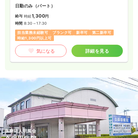
日勤のみ（パート）
1,300
給与
時給
円
時間
8:30～17:30
担当業務未経験可
ブランク可
新卒可
第二新卒可
時給1,300円以上可
気になる
詳細を見る
医療法人明風会