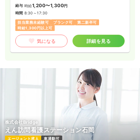
1,200〜1,300
給与
時給
円
時間
8:30～17:30
担当業務未経験可
ブランク可
第二新卒可
時給1,300円以上可
気になる
詳細を見る
株式会社Bridge
えん訪問看護ステーション石岡
エージェント求人
車通勤可