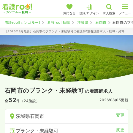
気になる
登録/ログイン
求人検索
メニュー
看護roo![カンゴルー]
看護roo! 転職
茨城県
石岡市
石岡市のブ
【2026年8月最新】石岡市のブランク・未経験可の看護師/准看護師求人・転職・給料
石岡市のブランク・未経験可
の看護師求人
52
2026/08/05
更新
全
件（24施設）
変更
茨城県石岡市
変更
ブランク・未経験可