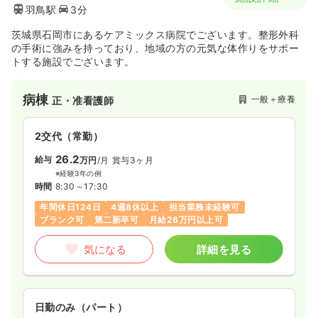
羽鳥駅
3分
茨城県石岡市にあるケアミックス病院でございます。整形外科
の手術に強みを持っており、地域の方の元気な体作りをサポー
トする施設でございます。
病棟
一般＋療養
正・准看護師
2交代（常勤）
26.2
給与
万円
/月
賞与3ヶ月
※経験3年の例
時間
8:30～17:30
年間休日124日
4週8休以上
担当業務未経験可
ブランク可
第二新卒可
月給26万円以上可
気になる
詳細を見る
日勤のみ（パート）