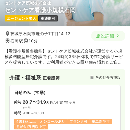
セントケア茨城株式会社
セントケア看護小規模石岡
エージェント求人
車通勤可
茨城県石岡市鹿の子1丁目14-12
施設詳細
石岡駅
10分
【看護小規模多機能】セントケア茨城株式会社が運営する小規
模多機能型居宅介護です。24時間365日体制で在宅介護サービ
スを提供しています。ご利用者ができる限り住み慣れたご自宅
で快適な生活を送っていただけるよう、最良なサービスを提供
しています。
介護・福祉系
その他介護施設
正看護師
日勤のみ（常勤）
28.7〜31.9
給与
万円
/月
賞与1ヶ月
※一例
時間
9:00～18:00
4週8休以上
オンコールあり
ブランク可
第二新卒可
月給31万円以上可