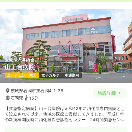
医療法人幕内会
山王台病院
エージェント求人
電子カルテ
車通勤可
茨城県石岡市東石岡4-1-38
施設詳細
石岡駅
15分
【救急指定病院】山王台病院は昭和42年に消化器専門病院とし
て設立されて以来、地域の医療に貢献してきました。平成11年
の新病棟開設時に消化器疾患診断センター、24時間緊急センタ
ーや人工透析センターも開設し、医療の幅を大きく広げていま
す。内装がホテルのような環境で非常に清潔感もあるキレイな