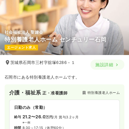
日祝休み
4週8休以上
担当業務未経験可
ブランク可
新卒可
月給26万円以上可
気になる
詳細を見る
社会福祉法人 聖隷会
特別養護老人ホーム センチュリー石岡
2交代（常勤）
エージェント求人
32.4
給与
万円〜
/月
賞与2回
※経験4年の例
茨城県石岡市三村字舘塚6286－１
施設詳細
時間
8:30～17:30
（休憩60分）
日祝休み
4週8休以上
担当業務未経験可
ブランク可
石岡市にある特別養護老人ホームです。
新卒可
月給32万円以上可
気になる
詳細を見る
介護・福祉系
特別養護老人ホーム
正・准看護師
日勤のみ（常勤）
日勤のみ（パート）
21.2〜26.0
給与
万円
/月
賞与3.2ヶ月
※一例
1,600
給与
時給
円〜
時間
8:30～17:15
（休憩60分）