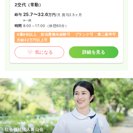
2交代（常勤）
25.7〜32.6
給与
万円
/月
賞与2.5ヶ月
※一例
時間
8:00～17:00
（休憩60分）
4週8休以上
担当業務未経験可
ブランク可
第二新卒可
月給32万円以上可
気になる
詳細を見る
社会福祉法人斑山会