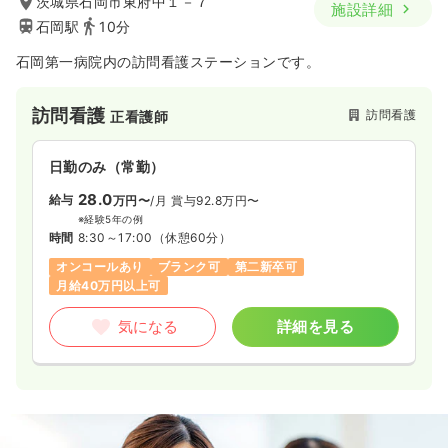
茨城県石岡市東府中１－７
施設詳細
石岡駅
10分
日勤のみ（常勤）
石岡第一病院内の訪問看護ステーションです。
27.2
給与
万円
/月
賞与4ヶ月
※経験5年の例
訪問看護
訪問看護
正看護師
時間
8:30～17:30
（休憩60分）
日曜休み
4週8休以上
オンコールあり
担当業務未経験可
ブランク可
新卒可
第二新卒可
日勤のみ（常勤）
月給31万円以上可
28.0
給与
万円〜
/月
賞与92.8万円〜
※経験5年の例
気になる
詳細を見る
時間
8:30～17:00
（休憩60分）
オンコールあり
ブランク可
第二新卒可
月給40万円以上可
一時募集休止
日勤のみ（パート）
気になる
詳細を見る
給与
お問い合わせください
時間
8:30～17:30
（休憩60分）
日曜休み
オンコールあり
担当業務未経験可
ブランク可
新卒可
第二新卒可