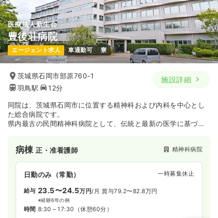
医療法人新生会
豊後荘病院
エージェント求人
車通勤可
寮
茨城県石岡市部原760-1
施設詳細
羽鳥駅
12分
同院は、茨城県石岡市に位置する精神科および内科を中心とし
た総合病院です。
県内最古の民間精神科病院として、伝統と最新の医学に基づい
た治療を提供しています。
特に、アルコール依存症や認知症の治療においては、茨城県で
病棟
精神科病院
正・准看護師
最初に専門外来および入院病棟を開設し、豊富な実績を誇りま
す。内科外来は本館脇の別棟で行っており、患者様の利便性を
考慮した施設設計がなされています。
一時募集休止
日勤のみ（常勤）
病院だけでなくクリニック、老健、特養を運営しており、幅広
い医療の提供をしております。
23.5〜24.5
給与
万円
/月
賞与79.2〜82.8万円
最寄り駅はJR常磐線の羽鳥駅で、無料送迎バスを運行していま
※経験6年の例
す。
時間
8:30～17:30
（休憩60分）