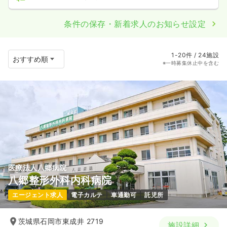
条件の保存・新着求人のお知らせ設定
1-20件 / 24施設
※一時募集休止中を含む
医療法人八郷病院
八郷整形外科内科病院
エージェント求人
電子カルテ
車通勤可
託児所
茨城県石岡市東成井 2719
施設詳細