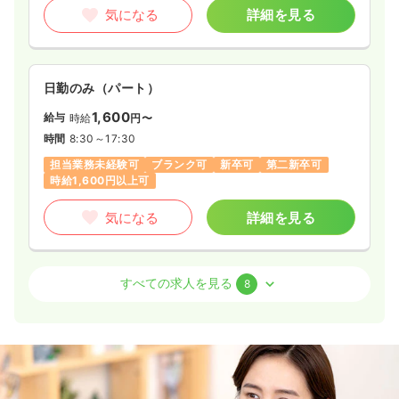
気になる
詳細を見る
日勤のみ（パート）
1,600
給与
時給
円〜
時間
8:30～17:30
担当業務未経験可
ブランク可
新卒可
第二新卒可
時給1,600円以上可
気になる
詳細を見る
外来
一般病院
正・准看護師
すべての求人を見る
8
日勤のみ（常勤）
26.0
給与
万円
/月
賞与4ヶ月
※経験4年の例
時間
8:30～17:30
（休憩60分）