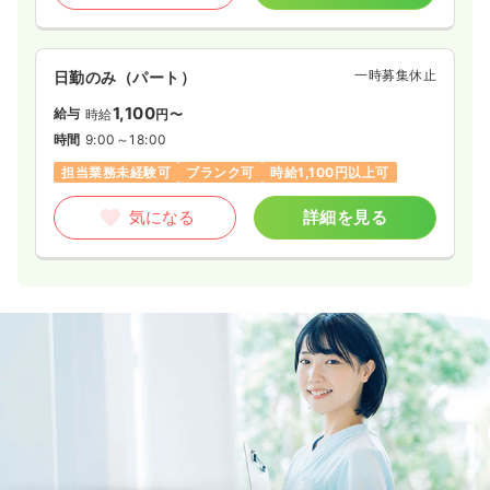
一時募集休止
日勤のみ（パート）
1,100
給与
時給
円〜
時間
9:00～18:00
担当業務未経験可
ブランク可
時給1,100円以上可
気になる
詳細を見る