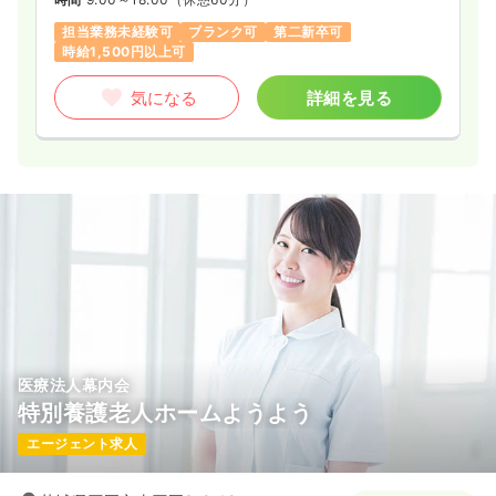
担当業務未経験可
ブランク可
第二新卒可
時給1,500円以上可
気になる
詳細を見る
医療法人幕内会
特別養護老人ホームようよう
エージェント求人