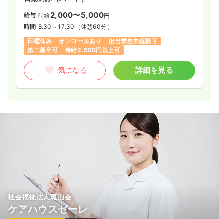
2,000〜5,000
給与
時給
円
時間
8:30～17:30
（休憩60分）
日曜休み
オンコールあり
担当業務未経験可
第二新卒可
時給2,500円以上可
気になる
詳細を見る
社会福祉法人斑山会
ケアハウスゼーレ