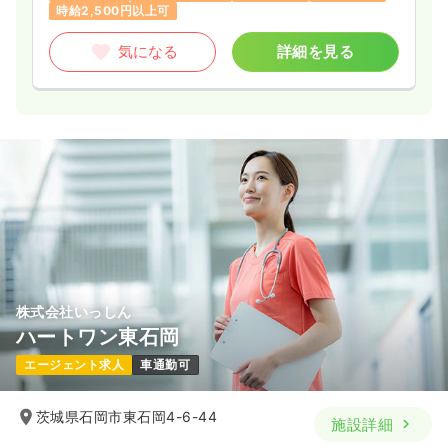
時給2,500円以上可
気になる
詳細を見る
株式会社いっしん
ハートワン東石岡
エージェント求人
車通勤可
茨城県石岡市東石岡4-6-44
施設詳細