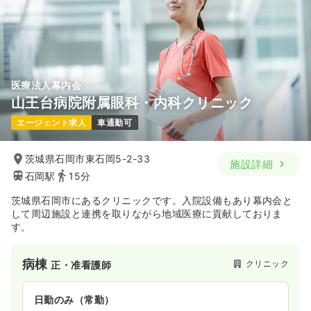
医療法人幕内会
山王台病院附属眼科・内科クリニック
エージェント求人
車通勤可
茨城県石岡市東石岡5-2-33
施設詳細
石岡駅
15分
茨城県石岡市にあるクリニックです。入院設備もあり幕内会と
して周辺施設と連携を取りながら地域医療に貢献しておりま
す。
病棟
クリニック
正・准看護師
日勤のみ（常勤）