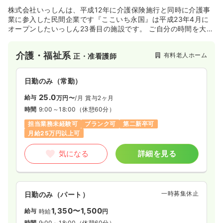
株式会社いっしんは、平成12年に介護保険施行と同時に介護事
業に参入した民間企業です『ここいち永国』は平成23年4月に
オープンしたいっしん23番目の施設です。 ご自分の時間を大切
にしながらも、新しい友達と共有スペースでお茶を飲んだり、
併設のデイサービスに参加されたりしながら充実した毎日を過
介護・福祉系
有料老人ホーム
正・准看護師
ごすことができます。 笑顔あふれる『ここいち永国』にぜひ遊
びに来て下さい！
日勤のみ（常勤）
25.0
給与
万円〜
/月
賞与2ヶ月
時間
9:00～18:00
（休憩60分）
担当業務未経験可
ブランク可
第二新卒可
月給25万円以上可
気になる
詳細を見る
一時募集休止
日勤のみ（パート）
1,350〜1,500
給与
時給
円
時間
9:00～18:00
（休憩60分）