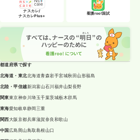
ナスカレ/
看護roo!国試
ナスカレPlus+
都道府県で探す
北海道・東北
北海道
青森
岩手
宮城
秋田
山形
福島
北陸・甲信越
新潟
富山
石川
福井
山梨
長野
関東
東京
神奈川
埼玉
千葉
茨城
栃木
群馬
東海
愛知
岐阜
静岡
三重
関西
大阪
京都
兵庫
滋賀
奈良
和歌山
中国
広島
岡山
鳥取
島根
山口