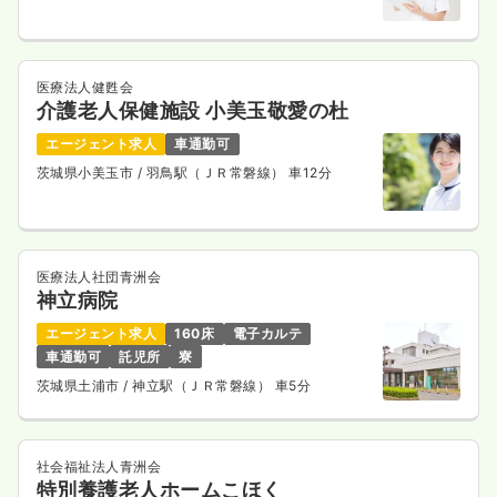
医療法人健甦会
介護老人保健施設 小美玉敬愛の杜
エージェント求人
車通勤可
茨城県小美玉市
/ 羽鳥駅（ＪＲ常磐線） 車12分
医療法人社団青洲会
神立病院
エージェント求人
160床
電子カルテ
車通勤可
託児所
寮
茨城県土浦市
/ 神立駅（ＪＲ常磐線） 車5分
社会福祉法人青洲会
特別養護老人ホームこほく