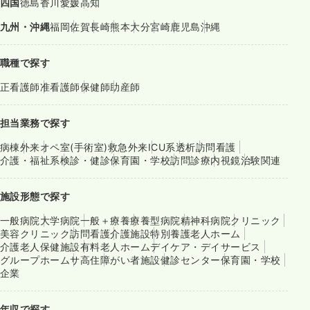
四国
徳島
香川
愛媛
高知
九州・沖縄
福岡
佐賀
長崎
熊本
大分
宮崎
鹿児島
沖縄
職種で探す
正看護師
准看護師
保健師
助産師
担当業務で探す
病棟
外来
オペ室(手術室)
救急外来
ICU系
透析
訪問看護
介護・福祉系
検診・健診
保育園・学校
訪問診療
内視鏡
治験関連
施設形態で探す
一般病院
大学病院
一般＋療養
療養型病院
精神科病院
クリニック
美容クリニック
訪問看護
介護施設
特別養護老人ホーム
介護老人保健施設
有料老人ホーム
デイケア・デイサービス
グループホーム
サ高住
障がい者施設
健診センター
保育園・学校
企業
年収で探す