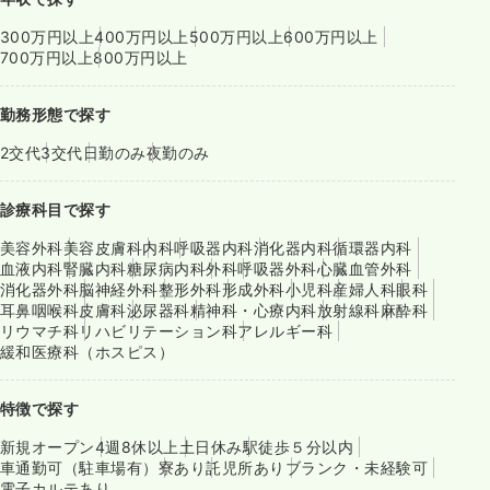
300万円以上
400万円以上
500万円以上
600万円以上
700万円以上
800万円以上
勤務形態で探す
2交代
3交代
日勤のみ
夜勤のみ
診療科目で探す
美容外科
美容皮膚科
内科
呼吸器内科
消化器内科
循環器内科
血液内科
腎臓内科
糖尿病内科
外科
呼吸器外科
心臓血管外科
消化器外科
脳神経外科
整形外科
形成外科
小児科
産婦人科
眼科
耳鼻咽喉科
皮膚科
泌尿器科
精神科・心療内科
放射線科
麻酔科
リウマチ科
リハビリテーション科
アレルギー科
緩和医療科（ホスピス）
特徴で探す
新規オープン
4週8休以上
土日休み
駅徒歩５分以内
車通勤可（駐車場有）
寮あり
託児所あり
ブランク・未経験可
電子カルテあり