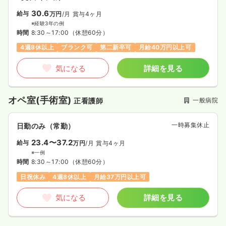
30.6
給与
万円
/月
賞与4ヶ月
※経験3年の例
時間
8:30～17:00
（休憩60分）
4週8休以上
ブランク可
第二新卒可
月給40万円以上可
気になる
詳細を見る
オペ室(手術室)
一般病院
正看護師
一時募集休止
日勤のみ（常勤）
23.4〜37.2
給与
万円
/月
賞与4ヶ月
※一例
時間
8:30～17:00
（休憩60分）
日祝休み
4週8休以上
月給37万円以上可
気になる
詳細を見る