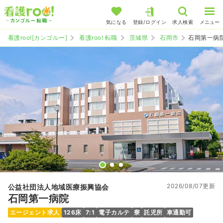
気になる
登録/ログイン
求人検索
メニュー
看護roo![カンゴルー]
看護roo! 転職
茨城県
石岡市
石岡第一病
2026/08/07更新
公益社団法人地域医療振興協会
石岡第一病院
エージェント求人
126床
7:1
電子カルテ
寮
託児所
車通勤可