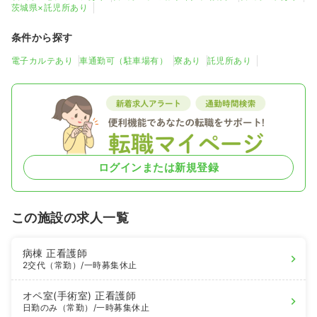
茨城県×託児所あり
条件から探す
電子カルテあり
車通勤可（駐車場有）
寮あり
託児所あり
ログインまたは新規登録
この施設の求人一覧
病棟
正看護師
2交代（常勤）
/一時募集休止
オペ室(手術室)
正看護師
日勤のみ（常勤）
/一時募集休止