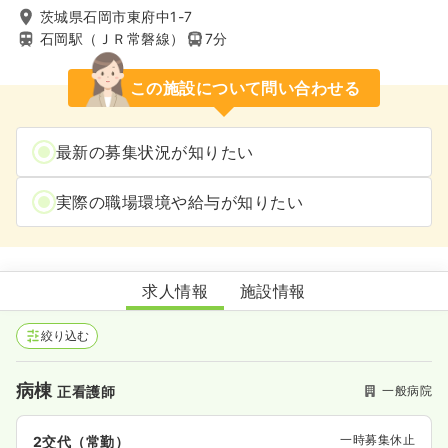
茨城県石岡市東府中1-7
石岡駅（ＪＲ常磐線）
7分
この施設について問い合わせる
最新の募集状況が知りたい
実際の職場環境や給与が知りたい
石岡第一病院
求人情報
施設情報
絞り込む
病棟
一般病院
正看護師
一時募集休止
2交代（常勤）