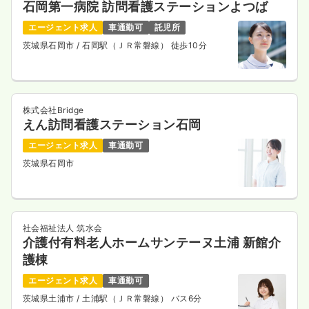
石岡第一病院 訪問看護ステーションよつば
エージェント求人
車通勤可
託児所
茨城県石岡市
/ 石岡駅（ＪＲ常磐線） 徒歩10分
株式会社Bridge
えん訪問看護ステーション石岡
エージェント求人
車通勤可
茨城県石岡市
社会福祉法人 筑水会
介護付有料老人ホームサンテーヌ土浦 新館介
護棟
エージェント求人
車通勤可
茨城県土浦市
/ 土浦駅（ＪＲ常磐線） バス6分