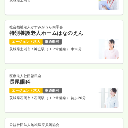
茨城県土浦市
社会福祉法人かすみがうら四季会
特別養護老人ホームはなのえん
エージェント求人
車通勤可
茨城県土浦市
/ 神立駅（ＪＲ常磐線） 車18分
医療法人社団福民会
長尾眼科
エージェント求人
車通勤可
茨城県石岡市
/ 石岡駅（ＪＲ常磐線） 徒歩26分
公益社団法人地域医療振興協会