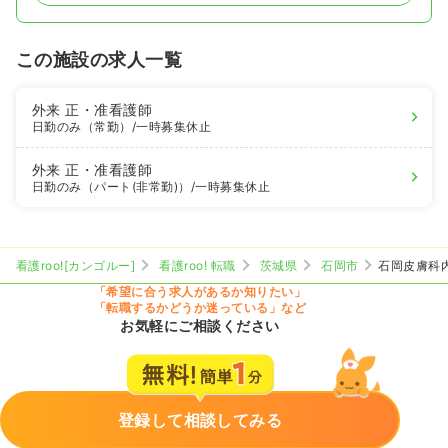
この施設の求人一覧
外来
正・准看護師
日勤のみ（常勤）
/一時募集休止
外来
正・准看護師
日勤のみ（パート(非常勤)）
/一時募集休止
看護roo![カンゴルー]
看護roo! 転職
茨城県
石岡市
石岡皮膚科
「希望に合う求人があるか知りたい」
「転職するかどうか迷っている」など
お気軽にご相談ください
登録して相談してみる