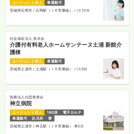
エージェント求人
車通勤可
茨城県石岡市
/ 石岡駅（ＪＲ常磐線） バス10分
社会福祉法人 筑水会
介護付有料老人ホームサンテーヌ土浦 新館介
護棟
エージェント求人
車通勤可
茨城県土浦市
/ 土浦駅（ＪＲ常磐線） バス6分
医療法人社団青洲会
神立病院
エージェント求人
160床
電子カルテ
車通勤可
託児所
寮
茨城県土浦市
/ 神立駅（ＪＲ常磐線） 車5分