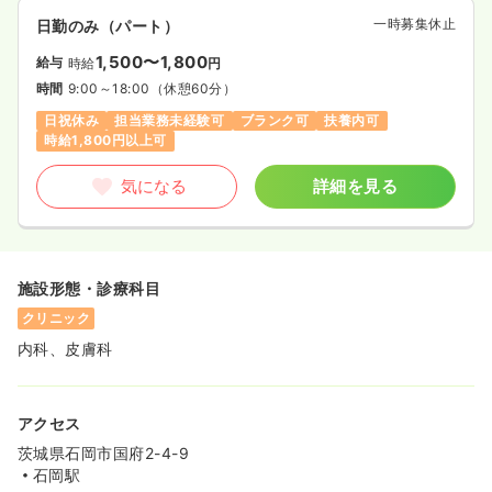
一時募集休止
日勤のみ（パート）
1,500〜1,800
給与
時給
円
時間
9:00～18:00
（休憩60分）
日祝休み
担当業務未経験可
ブランク可
扶養内可
時給1,800円以上可
気になる
詳細を見る
施設形態・診療科目
クリニック
内科、皮膚科
アクセス
茨城県石岡市国府2-4-9
石岡駅