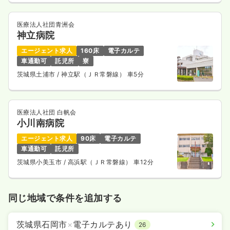
医療法人社団青洲会
神立病院
エージェント求人
160床
電子カルテ
車通勤可
託児所
寮
茨城県土浦市
/ 神立駅（ＪＲ常磐線） 車5分
医療法人社団 白帆会
小川南病院
エージェント求人
90床
電子カルテ
車通勤可
託児所
茨城県小美玉市
/ 高浜駅（ＪＲ常磐線） 車12分
同じ地域で条件を追加する
茨城県石岡市
×
電子カルテあり
26