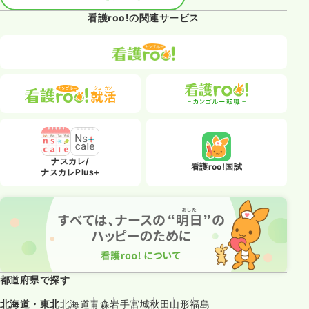
看護roo!の関連サービス
ナスカレ/
看護roo!国試
ナスカレPlus+
都道府県で探す
北海道・東北
北海道
青森
岩手
宮城
秋田
山形
福島