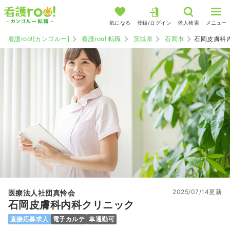
気になる
登録/ログイン
求人検索
メニュー
看護roo![カンゴルー]
看護roo! 転職
茨城県
石岡市
石岡皮膚科
2025/07/14更新
医療法人社団真怜会
石岡皮膚科内科クリニック
直接応募求人
電子カルテ
車通勤可