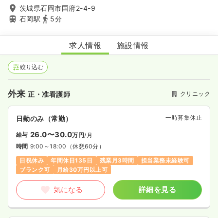
茨城県石岡市国府2-4-9
石岡駅
5分
石岡皮膚科内科クリニック
求人情報
施設情報
絞り込む
外来
クリニック
正・准看護師
一時募集休止
日勤のみ（常勤）
26.0〜30.0
給与
万円
/月
時間
9:00～18:00
（休憩60分）
日祝休み
年間休日135日
残業月3時間
担当業務未経験可
ブランク可
月給30万円以上可
気になる
詳細を見る