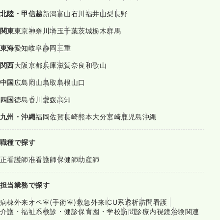
北陸・甲信越
新潟
富山
石川
福井
山梨
長野
関東
東京
神奈川
埼玉
千葉
茨城
栃木
群馬
東海
愛知
岐阜
静岡
三重
関西
大阪
京都
兵庫
滋賀
奈良
和歌山
中国
広島
岡山
鳥取
島根
山口
四国
徳島
香川
愛媛
高知
九州・沖縄
福岡
佐賀
長崎
熊本
大分
宮崎
鹿児島
沖縄
職種で探す
正看護師
准看護師
保健師
助産師
担当業務で探す
病棟
外来
オペ室(手術室)
救急外来
ICU系
透析
訪問看護
介護・福祉系
検診・健診
保育園・学校
訪問診療
内視鏡
治験関連