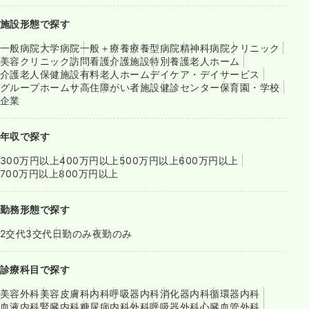
施設形態で探す
一般病院
大学病院
一般＋療養
療養型病院
精神科病院
クリニック
美容クリニック
訪問看護
介護施設
特別養護老人ホーム
介護老人保健施設
有料老人ホーム
デイケア・デイサービス
グループホーム
サ高住
障がい者施設
健診センター
保育園・学校
企業
年収で探す
300万円以上
400万円以上
500万円以上
600万円以上
700万円以上
800万円以上
勤務形態で探す
2交代
3交代
日勤のみ
夜勤のみ
診療科目で探す
美容外科
美容皮膚科
内科
呼吸器内科
消化器内科
循環器内科
血液内科
腎臓内科
糖尿病内科
外科
呼吸器外科
心臓血管外科