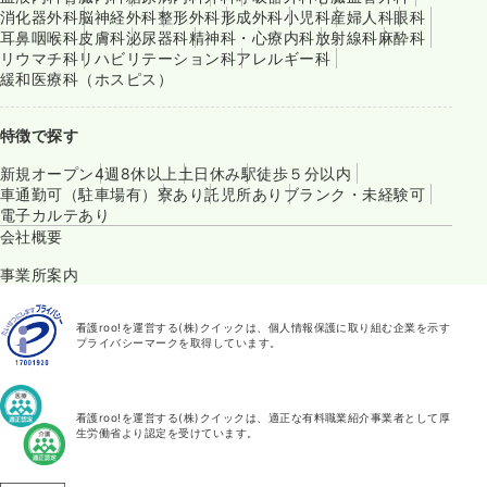
消化器外科
脳神経外科
整形外科
形成外科
小児科
産婦人科
眼科
耳鼻咽喉科
皮膚科
泌尿器科
精神科・心療内科
放射線科
麻酔科
リウマチ科
リハビリテーション科
アレルギー科
緩和医療科（ホスピス）
特徴で探す
新規オープン
4週8休以上
土日休み
駅徒歩５分以内
車通勤可（駐車場有）
寮あり
託児所あり
ブランク・未経験可
電子カルテあり
会社概要
事業所案内
看護roo!を運営する(株)クイックは、個人情報保護に取り組む企業を示す
プライバシーマークを取得しています。
看護roo!を運営する(株)クイックは、適正な有料職業紹介事業者として厚
生労働省より認定を受けています。