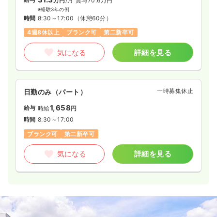
万円
/月
賞与70.6万円
※経験3年の例
時間
8:30～17:00
（休憩60分）
4週8休以上
ブランク可
第二新卒可
気になる
詳細を見る
一時募集休止
日勤のみ（パート）
1,658
給与
時給
円
時間
8:30～17:00
ブランク可
第二新卒可
気になる
詳細を見る