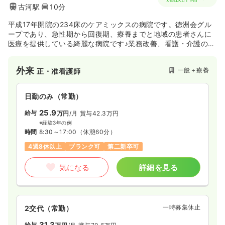
古河駅
10分
平成17年開院の234床のケアミックスの病院です。徳洲会グル
ープであり、急性期から回復期、療養までと地域の患者さんに
医療を提供している綺麗な病院です♪業務改善、看護・介護の質
の向上や看護教育の充実を目指し、さまざまなキャリアアップ
研修を実施しております！
外来
一般＋療養
正・准看護師
日勤のみ（常勤）
25.9
給与
万円
/月
賞与42.3万円
※経験3年の例
時間
8:30～17:00
（休憩60分）
4週8休以上
ブランク可
第二新卒可
気になる
詳細を見る
一時募集休止
2交代（常勤）
31.3
給与