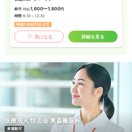
1,600〜1,800
給与
時給
円
時間
8:30～12:30
時給1,800円以上可
気になる
詳細を見る
医療法人 恒志会 東斎藤眼科
車通勤可