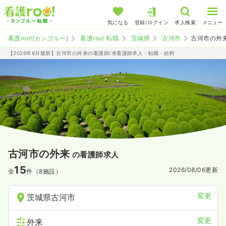
気になる
登録/ログイン
求人検索
メニュー
看護roo![カンゴルー]
看護roo! 転職
茨城県
古河市
古河市の外
【2026年8月最新】古河市の外来の看護師/准看護師求人・転職・給料
古河市の外来
の看護師求人
15
2026/08/06
更新
全
件（8施設）
変更
茨城県古河市
変更
外来