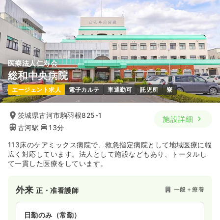
医療法人仁寿会
総和中央病院
エージェント求人
電子カルテ
車通勤可
託児所
寮
茨城県古河市駒羽根825-1
施設詳細
古河駅
13分
113床のケアミックス病院で、救急指定病院として地域医療に幅
広く対応しています。法人として施設などもあり、トータルし
て一貫した医療をしています。
外来
一般＋療養
正・准看護師
日勤のみ（常勤）