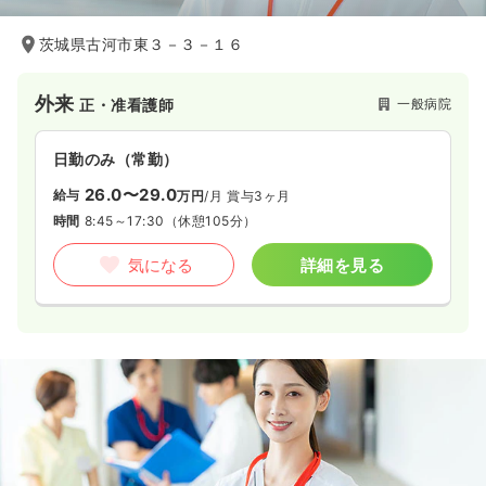
茨城県古河市東３－３－１６
外来
一般病院
正・准看護師
日勤のみ（常勤）
26.0〜29.0
給与
万円
/月
賞与3ヶ月
時間
8:45～17:30
（休憩105分）
気になる
詳細を見る