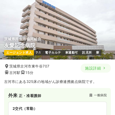
茨城県民生活協同組合
友愛記念病院
エージェント求人
7:1
電子カルテ
車通勤可
託児所
寮
茨城県古河市東牛谷707
施設詳細
古河駅
15分
古河市にある325床の地域がん診療連携拠点病院です。
外来
一般病院
正・准看護師
2交代（常勤）