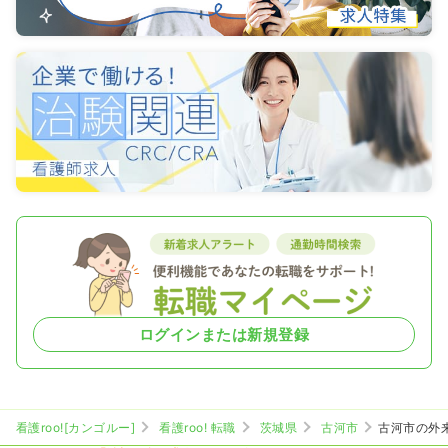
ログインまたは新規登録
看護roo![カンゴルー]
看護roo! 転職
茨城県
古河市
古河市の外