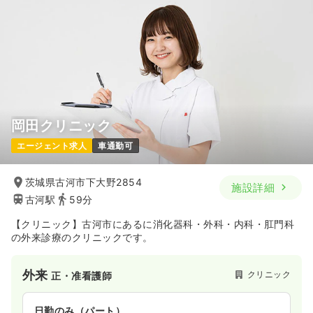
岡田クリニック
エージェント求人
車通勤可
茨城県古河市下大野2854
施設詳細
古河駅
59分
【クリニック】古河市にあるに消化器科・外科・内科・肛門科
の外来診療のクリニックです。
外来
クリニック
正・准看護師
日勤のみ（パート）