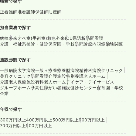
職種で探す
正看護師
准看護師
保健師
助産師
担当業務で探す
病棟
外来
オペ室(手術室)
救急外来
ICU系
透析
訪問看護
介護・福祉系
検診・健診
保育園・学校
訪問診療
内視鏡
治験関連
施設形態で探す
一般病院
大学病院
一般＋療養
療養型病院
精神科病院
クリニック
美容クリニック
訪問看護
介護施設
特別養護老人ホーム
介護老人保健施設
有料老人ホーム
デイケア・デイサービス
グループホーム
サ高住
障がい者施設
健診センター
保育園・学校
企業
年収で探す
300万円以上
400万円以上
500万円以上
600万円以上
700万円以上
800万円以上