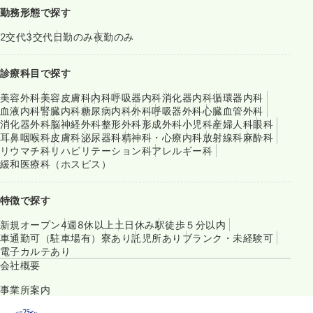
勤務形態で探す
2交代
3交代
日勤のみ
夜勤のみ
診療科目で探す
美容外科
美容皮膚科
内科
呼吸器内科
消化器内科
循環器内科
血液内科
腎臓内科
糖尿病内科
外科
呼吸器外科
心臓血管外科
消化器外科
脳神経外科
整形外科
形成外科
小児科
産婦人科
眼科
耳鼻咽喉科
皮膚科
泌尿器科
精神科・心療内科
放射線科
麻酔科
リウマチ科
リハビリテーション科
アレルギー科
緩和医療科（ホスピス）
特徴で探す
新規オープン
4週8休以上
土日休み
駅徒歩５分以内
車通勤可（駐車場有）
寮あり
託児所あり
ブランク・未経験可
電子カルテあり
会社概要
事業所案内