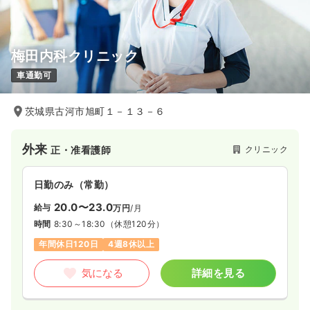
梅田内科クリニック
車通勤可
茨城県古河市旭町１－１３－６
外来
クリニック
正・准看護師
日勤のみ（常勤）
20.0〜23.0
給与
万円
/月
時間
8:30～18:30
（休憩120分）
年間休日120日
4週8休以上
気になる
詳細を見る