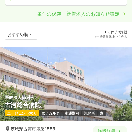
条件の保存・新着求人のお知らせ設定
1-8件 / 8施設
※一時募集休止中を含む
医療法人徳洲会
古河総合病院
エージェント求人
電子カルテ
車通勤可
託児所
寮
茨城県古河市鴻巣1555
施設詳細