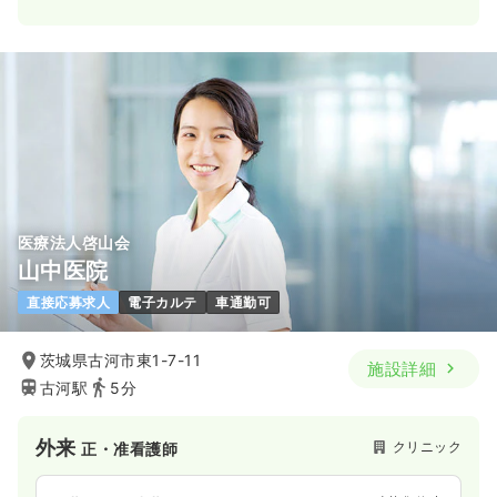
医療法人啓山会
山中医院
直接応募求人
電子カルテ
車通勤可
茨城県古河市東1-7-11
施設詳細
古河駅
5分
外来
クリニック
正・准看護師