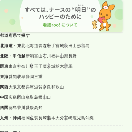
都道府県で探す
北海道・東北
北海道
青森
岩手
宮城
秋田
山形
福島
北陸・甲信越
新潟
富山
石川
福井
山梨
長野
関東
東京
神奈川
埼玉
千葉
茨城
栃木
群馬
東海
愛知
岐阜
静岡
三重
関西
大阪
京都
兵庫
滋賀
奈良
和歌山
中国
広島
岡山
鳥取
島根
山口
四国
徳島
香川
愛媛
高知
九州・沖縄
福岡
佐賀
長崎
熊本
大分
宮崎
鹿児島
沖縄