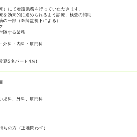
来）にて看護業務を行っていただきます。
療を効果的に進められるよう診療、検査の補助
滴の一部（医師監視下による）
ク
付随する業務
・外科・内科・肛門科
常勤5名パート4名)
目
小児科、外科、肛門科
持ちの方（正准問わず）