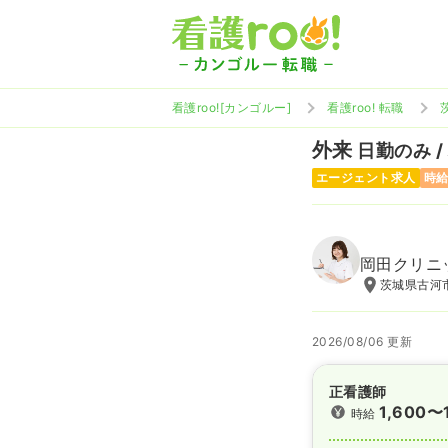
看護roo![カンゴルー]
看護roo! 転職
外来
日勤のみ /
エージェント求人
時給
岡田クリニ
茨城県古河市
2026/08/06 更新
正看護師
1,600〜
時給