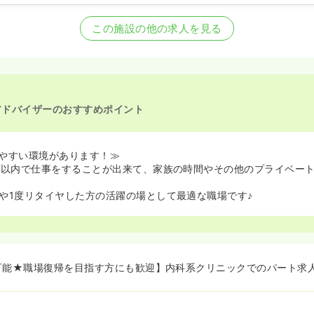
看護師の募集を開始
看護師の募集を休止
この施設の他の求人を見る
看護師の募集を開始
看護師を休止中
アドバイザーのおすすめポイント
やすい環境があります！≫
回以内で仕事をすることが出来て、家族の時間やその他のプライベー
や1度リタイヤした方の活躍の場として最適な職場です♪
可能★職場復帰を目指す方にも歓迎】内科系クリニックでのパート求人