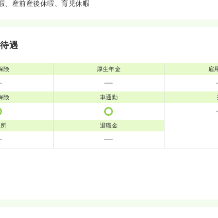
暇、産前産後休暇、育児休暇
・待遇
保険
厚生年金
雇
保険
車通勤
児所
退職金