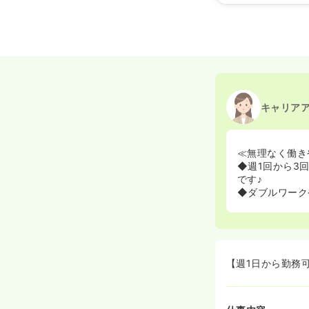
2026/06/22
正・准
2025/02/13
正・准
2024/12/13
正・准
2020/09/17
正・准
キャリア
≪無理なく働き
◆週1回から3
です♪
◆ダブルワーク
【週1日から勤務