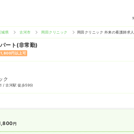
茨城県
古河市
岡田クリニック
岡田クリニック 外来の看護師求
 パート(非常勤)
1,800円以上可
ック
 / 古河駅 徒歩59分
1,800
円