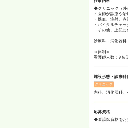
仕事内容
◆クリニック（外
・医師が診療や治
・採血、注射、点
・バイタルチェッ
・その他、上記に
診療科：消化器科
≪体制≫
看護師人数：9名(
施設形態・診療科
クリニック
内科、消化器科、
応募資格
◆看護師資格をお