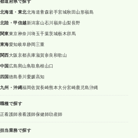
都道府県で探す
北海道・東北
北海道
青森
岩手
宮城
秋田
山形
福島
北陸・甲信越
新潟
富山
石川
福井
山梨
長野
関東
東京
神奈川
埼玉
千葉
茨城
栃木
群馬
東海
愛知
岐阜
静岡
三重
関西
大阪
京都
兵庫
滋賀
奈良
和歌山
中国
広島
岡山
鳥取
島根
山口
四国
徳島
香川
愛媛
高知
九州・沖縄
福岡
佐賀
長崎
熊本
大分
宮崎
鹿児島
沖縄
職種で探す
正看護師
准看護師
保健師
助産師
担当業務で探す