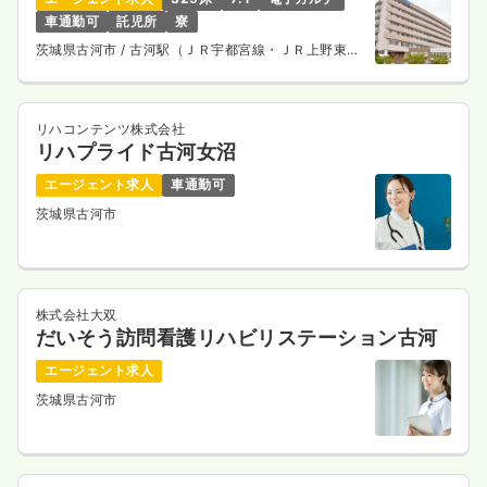
1,200
給与
時給
円〜
車通勤可
託児所
寮
時間
8:30～17:30
茨城県古河市
/ 古河駅（ＪＲ宇都宮線・ＪＲ上野東京
オンコールあり
時給1,200円以上可
ライン） バス15分
気になる
詳細を見る
リハコンテンツ株式会社
リハプライド古河女沼
エージェント求人
車通勤可
介護・福祉系
一般＋療養
正・准看護師
茨城県古河市
一時募集休止
日勤のみ（常勤）
23.1
給与
万円
/月
賞与41.9万円
株式会社大双
※経験6年の例
だいそう訪問看護リハビリステーション古河
時間
8:30～17:30
日曜休み
月給23万円以上可
エージェント求人
茨城県古河市
気になる
詳細を見る