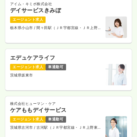
一時募集休止
アイム・キミボ株式会社
日勤のみ（パート）
デイサービスきみぼ
1,200
給与
時給
円〜
エージェント求人
時間
8:30～17:30
栃木県小山市
/ 間々田駅（ＪＲ宇都宮線・ＪＲ上野東
日曜休み
時給1,200円以上可
京ライン） 徒歩3分
気になる
詳細を見る
エデュケアライフ
エージェント求人
車通勤可
透析
一般＋療養
正・准看護師
茨城県坂東市
一時募集休止
日勤のみ（常勤）
23.0
給与
万円
/月
賞与82.6万円
※経験4年の例
株式会社ヒューマン・ケア
時間
8:30～17:30
ケアももデイサービス
年間休日121日
4週8休以上
ブランク可
エージェント求人
車通勤可
月給23万円以上可
茨城県古河市
/ 古河駅（ＪＲ宇都宮線・ＪＲ上野東京
ライン） 車12分
気になる
詳細を見る