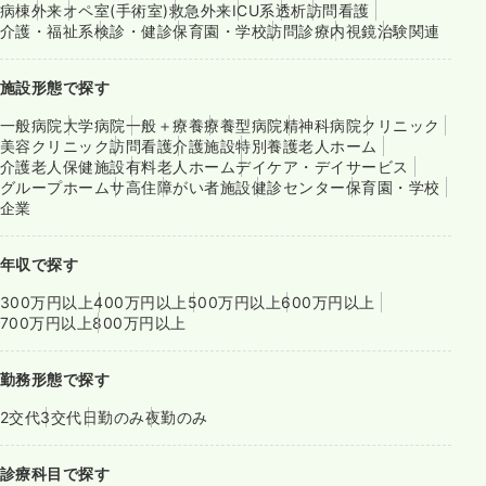
病棟
外来
オペ室(手術室)
救急外来
ICU系
透析
訪問看護
介護・福祉系
検診・健診
保育園・学校
訪問診療
内視鏡
治験関連
施設形態で探す
一般病院
大学病院
一般＋療養
療養型病院
精神科病院
クリニック
美容クリニック
訪問看護
介護施設
特別養護老人ホーム
介護老人保健施設
有料老人ホーム
デイケア・デイサービス
グループホーム
サ高住
障がい者施設
健診センター
保育園・学校
企業
年収で探す
300万円以上
400万円以上
500万円以上
600万円以上
700万円以上
800万円以上
勤務形態で探す
2交代
3交代
日勤のみ
夜勤のみ
診療科目で探す