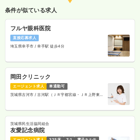
条件が似ている求人
気になる
詳細を見る
フルヤ眼科医院
直接応募求人
訪問看護
一般＋療養
正看護師
埼玉県幸手市
/ 幸手駅 徒歩4分
日勤のみ（常勤）
24.4
給与
万円
/月
賞与4ヶ月
※経験11年の例
岡田クリニック
時間
8:30～17:30
8:30～17:30
エージェント求人
車通勤可
年間休日121日
オンコールあり
月給25万円以上可
茨城県古河市
/ 古河駅（ＪＲ宇都宮線・ＪＲ上野東京
ライン） 徒歩59分
気になる
詳細を見る
茨城県民生活協同組合
友愛記念病院
一時募集休止
日勤のみ（パート）
エージェント求人
325床
7:1
電子カルテ