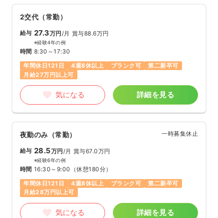
2交代（常勤）
27.3
給与
万円
/月
賞与88.6万円
※経験4年の例
時間
8:30～17:30
年間休日121日
4週8休以上
ブランク可
第二新卒可
月給27万円以上可
気になる
詳細を見る
一時募集休止
夜勤のみ（常勤）
28.5
給与
万円
/月
賞与67.0万円
※経験6年の例
時間
16:30～9:00
（休憩180分）
年間休日121日
4週8休以上
ブランク可
第二新卒可
月給28万円以上可
気になる
詳細を見る