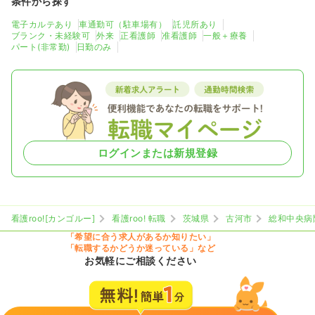
条件から探す
電子カルテあり
車通勤可（駐車場有）
託児所あり
ブランク・未経験可
外来
正看護師
准看護師
一般＋療養
パート(非常勤)
日勤のみ
ログインまたは新規登録
看護roo![カンゴルー]
看護roo! 転職
茨城県
古河市
総和中央病
「希望に合う求人があるか知りたい」
「転職するかどうか迷っている」など
お気軽にご相談ください