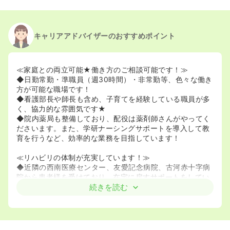
キャリアアドバイザーのおすすめポイント
≪家庭との両立可能★働き方のご相談可能です！≫
◆日勤常勤・準職員（週30時間）・非常勤等、色々な働き
方が可能な職場です！
◆看護部長や師長も含め、子育てを経験している職員が多
く、協力的な雰囲気です★
◆院内薬局も整備しており、配役は薬剤師さんがやってく
ださいます。また、学研ナーシングサポートを導入して教
育を行うなど、効率的な業務を目指しています！
≪リハビリの体制が充実しています！≫
◆近隣の西南医療センター、友愛記念病院、古河赤十字病
院から患者様を受けており、在宅に戻すサポートをしてい
る病院です。
続きを読む
◆リハスタッフが計45名在籍しております。作業療法士
13名、理学療法士22名、言語療法士7名が在籍し、医療か
ら介護まで幅広いリハビリに対応し、患者様を在宅に戻す
取り組みをしております。