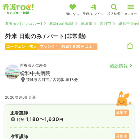
気になる
登録/ログイン
求人検索
メニュー
看護roo![カンゴルー]
看護roo! 転職
茨城県
古河市
総和中央病
外来
日勤のみ / パート(非常勤)
エージェント求人
ブランク可
時給1,600円以上可
医療法人仁寿会
施設情報
総和中央病院
茨城県古河市 / 古河駅 車13分
2026/08/06 更新
正看護師
募集中
1,180〜1,630
時給
円
准看護師
募集中