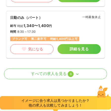
一時募集休止
日勤のみ（パート）
1,340〜1,400
給与
時給
円
時間
8:30～17:30
ブランク可
第二新卒可
時給1,400円以上可
気になる
詳細を見る
外来
一般＋療養
正・准看護師
すべての求人を見る
6
日勤のみ（常勤）
20.7
給与
万円
/月
賞与74.8万円
※一例
イメージに合う求人は見つかりましたか？
時間
8:30～17:30
他の求人も比較してみましょう！
年間休日121日
ブランク可