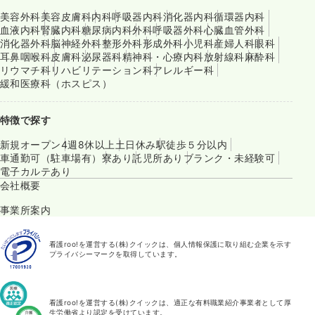
美容外科
美容皮膚科
内科
呼吸器内科
消化器内科
循環器内科
血液内科
腎臓内科
糖尿病内科
外科
呼吸器外科
心臓血管外科
消化器外科
脳神経外科
整形外科
形成外科
小児科
産婦人科
眼科
耳鼻咽喉科
皮膚科
泌尿器科
精神科・心療内科
放射線科
麻酔科
リウマチ科
リハビリテーション科
アレルギー科
緩和医療科（ホスピス）
特徴で探す
新規オープン
4週8休以上
土日休み
駅徒歩５分以内
車通勤可（駐車場有）
寮あり
託児所あり
ブランク・未経験可
電子カルテあり
会社概要
事業所案内
看護roo!を運営する(株)クイックは、個人情報保護に取り組む企業を示す
プライバシーマークを取得しています。
看護roo!を運営する(株)クイックは、適正な有料職業紹介事業者として厚
生労働省より認定を受けています。