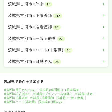
茨城県古河市
×
外来
15
茨城県古河市
×
正看護師
112
茨城県古河市
×
准看護師
82
茨城県古河市
×
一般＋療養
22
茨城県古河市
×
パート(非常勤)
46
茨城県古河市
×
日勤のみ
94
茨城県で条件を追加する
茨城県×電子カルテあり
茨城県×車通勤可（駐車場有）
茨城県×託児所あり
茨城県×ブランク・未経験可
茨城県×外来
茨城県×正看護師
茨城県×准看護師
茨城県×一般＋療養
茨城県×パート(非常勤)
茨城県×日勤のみ