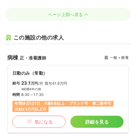
ページ上部へ戻る
この施設の他の求人
病棟
一般＋療養
正・准看護師
日勤のみ（常勤）
23.1
給与
万円
/月
賞与41.9万円
※経験6年の例
時間
8:30～17:30
年間休日121日
4週8休以上
ブランク可
第二新卒可
月給23万円以上可
気になる
詳細を見る