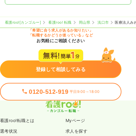
看護roo![カンゴルー]
看護roo! 転職
岡山県
浅口市
医療法人み
「希望に合う求人があるか知りたい」
「転職するかどうか迷っている」など
お気軽にご相談ください
登録して相談してみる
0120-512-919
平日9:00～18:00
看護roo!転職とは
Myページ
選考状況
求人を探す