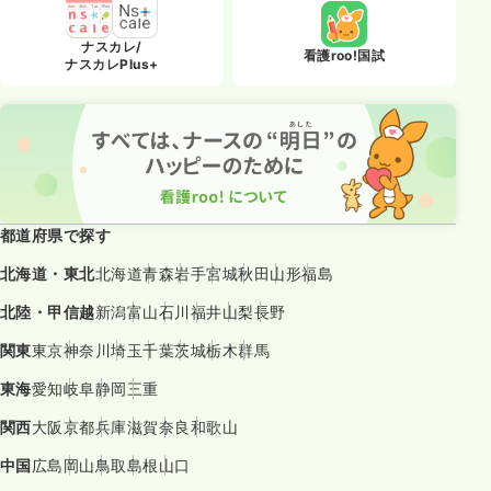
ナスカレ/
看護roo!国試
ナスカレPlus+
都道府県で探す
北海道・東北
北海道
青森
岩手
宮城
秋田
山形
福島
北陸・甲信越
新潟
富山
石川
福井
山梨
長野
関東
東京
神奈川
埼玉
千葉
茨城
栃木
群馬
東海
愛知
岐阜
静岡
三重
関西
大阪
京都
兵庫
滋賀
奈良
和歌山
中国
広島
岡山
鳥取
島根
山口