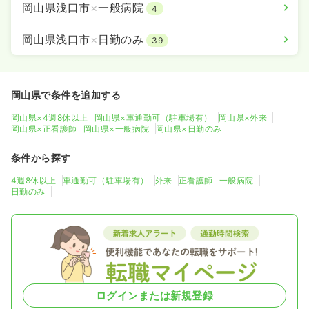
岡山県浅口市
×
一般病院
4
岡山県浅口市
×
日勤のみ
39
岡山県で条件を追加する
岡山県×4週8休以上
岡山県×車通勤可（駐車場有）
岡山県×外来
岡山県×正看護師
岡山県×一般病院
岡山県×日勤のみ
条件から探す
4週8休以上
車通勤可（駐車場有）
外来
正看護師
一般病院
日勤のみ
ログインまたは新規登録