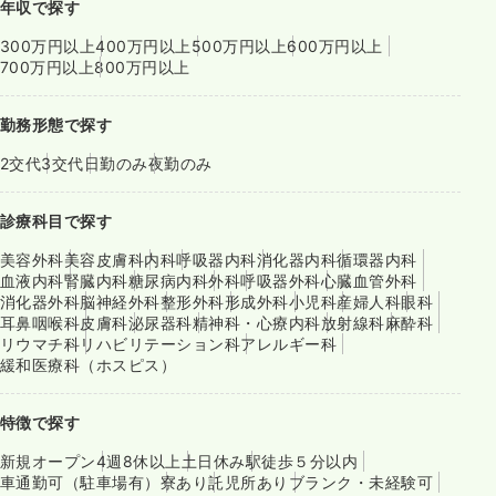
年収で探す
300万円以上
400万円以上
500万円以上
600万円以上
700万円以上
800万円以上
勤務形態で探す
2交代
3交代
日勤のみ
夜勤のみ
診療科目で探す
美容外科
美容皮膚科
内科
呼吸器内科
消化器内科
循環器内科
血液内科
腎臓内科
糖尿病内科
外科
呼吸器外科
心臓血管外科
消化器外科
脳神経外科
整形外科
形成外科
小児科
産婦人科
眼科
耳鼻咽喉科
皮膚科
泌尿器科
精神科・心療内科
放射線科
麻酔科
リウマチ科
リハビリテーション科
アレルギー科
緩和医療科（ホスピス）
特徴で探す
新規オープン
4週8休以上
土日休み
駅徒歩５分以内
車通勤可（駐車場有）
寮あり
託児所あり
ブランク・未経験可