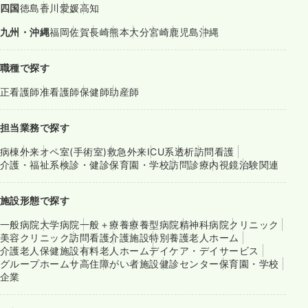
四国
徳島
香川
愛媛
高知
九州・沖縄
福岡
佐賀
長崎
熊本
大分
宮崎
鹿児島
沖縄
職種で探す
正看護師
准看護師
保健師
助産師
担当業務で探す
病棟
外来
オペ室(手術室)
救急外来
ICU系
透析
訪問看護
介護・福祉系
検診・健診
保育園・学校
訪問診療
内視鏡
治験関連
施設形態で探す
一般病院
大学病院
一般＋療養
療養型病院
精神科病院
クリニック
美容クリニック
訪問看護
介護施設
特別養護老人ホーム
介護老人保健施設
有料老人ホーム
デイケア・デイサービス
グループホーム
サ高住
障がい者施設
健診センター
保育園・学校
企業