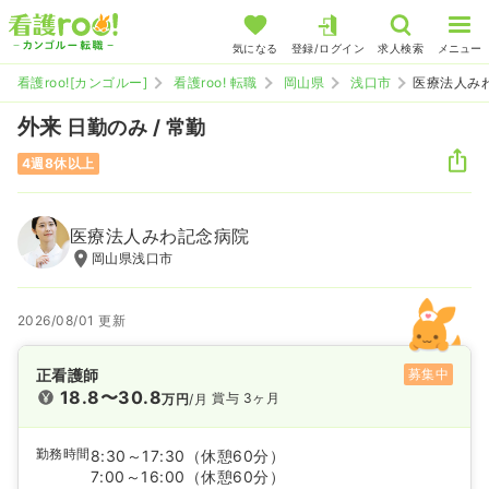
気になる
登録/ログイン
求人検索
メニュー
看護roo![カンゴルー]
看護roo! 転職
岡山県
浅口市
医療法人み
外来
日勤のみ / 常勤
4週8休以上
医療法人みわ記念病院
岡山県浅口市
2026/08/01 更新
正看護師
募集中
18.8〜30.8
賞与 3ヶ月
万円
/月
勤務時間
8:30～17:30
（休憩60分）
7:00～16:00
（休憩60分）