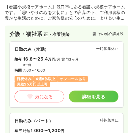
【看護小規模ケアホーム】浅口市にある看護小規模ケアホーム
です。「思いやりの心を大切に」との言葉の下、ご利用者様の
豊かな生活のために、ご家族様の安心のために、より良い生活
のために柔軟に対応しています。いつまでも住み慣れた自宅
で、その人らしい暮らしを継続していけるようご本人の思い
介護・福祉系
その他介護施設
正・准看護師
や、生活スタイルに合わせた支援を提供し、地域福祉に貢献し
ています。
一時募集休止
日勤のみ（常勤）
16.8〜25.4
給与
万円
/月
賞与3ヶ月
※一例
時間
7:00～16:00
日祝休み
4週8休以上
オンコールあり
月給25万円以上可
気になる
詳細を見る
一時募集休止
日勤のみ（パート）
1,000〜1,200
給与
時給
円