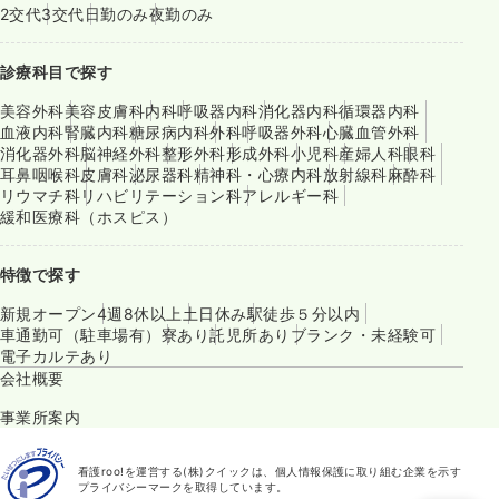
2交代
3交代
日勤のみ
夜勤のみ
診療科目で探す
美容外科
美容皮膚科
内科
呼吸器内科
消化器内科
循環器内科
血液内科
腎臓内科
糖尿病内科
外科
呼吸器外科
心臓血管外科
消化器外科
脳神経外科
整形外科
形成外科
小児科
産婦人科
眼科
耳鼻咽喉科
皮膚科
泌尿器科
精神科・心療内科
放射線科
麻酔科
リウマチ科
リハビリテーション科
アレルギー科
緩和医療科（ホスピス）
特徴で探す
新規オープン
4週8休以上
土日休み
駅徒歩５分以内
車通勤可（駐車場有）
寮あり
託児所あり
ブランク・未経験可
電子カルテあり
会社概要
事業所案内
看護roo!を運営する(株)クイックは、個人情報保護に取り組む企業を示す
プライバシーマークを取得しています。