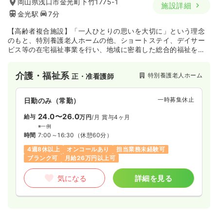
岡山県浅口市金光町下竹1775-1
施設詳細
金光駅
7分
【高齢者複合施設】「一人ひとりの思いを大切に」という理念
のもと、特別養護老人ホームの他、ショートステイ、デイサー
ビス等の在宅福祉事業を行い、地域に密着した総合的福祉を展
開しております。
介護・福祉系
特別養護老人ホーム
正・准看護師
一時募集休止
日勤のみ（常勤）
24.0〜26.0
給与
万円
/月
賞与4ヶ月
※一例
時間
7:00～16:30
（休憩60分）
4週8休以上
オンコールあり
担当業務未経験可
ブランク可
月給26万円以上可
気になる
詳細を見る