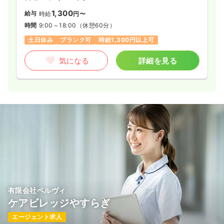
1,300
給与
時給
円〜
時間
9:00～18:00
（休憩60分）
土日休み
ブランク可
時給1,300円以上可
気になる
詳細を見る
有限会社ベルヴィ
ケアビレッジやすらぎ
エージェント求人