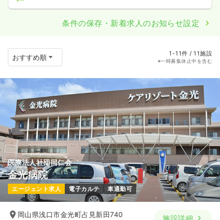
条件の保存・新着求人のお知らせ設定
1-11件 / 11施設
※一時募集休止中を含む
医療法人社団同仁会
金光病院
エージェント求人
電子カルテ
車通勤可
岡山県浅口市金光町占見新田740
施設詳細