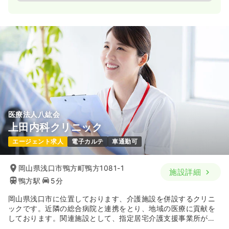
医療法人八紘会
上田内科クリニック
エージェント求人
電子カルテ
車通勤可
岡山県浅口市鴨方町鴨方1081-1
施設詳細
鴨方駅
5分
岡山県浅口市に位置しております、介護施設を併設するクリニ
ックです。近隣の総合病院と連携をとり、地域の医療に貢献を
しております。関連施設として、指定居宅介護支援事業所があ
り、ケアプランの作成のほか、利用者が安心して介護サービス