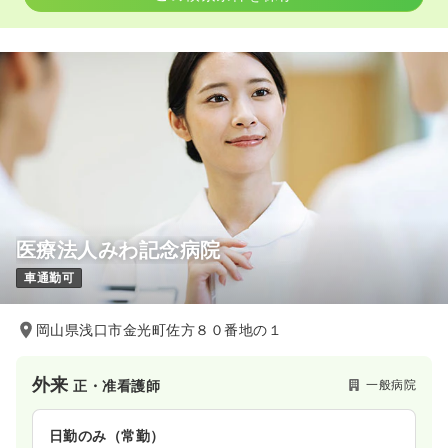
医療法人みわ記念病院
車通勤可
岡山県浅口市金光町佐方８０番地の１
外来
一般病院
正・准看護師
日勤のみ（常勤）