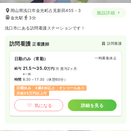
岡山県浅口市金光町占見新田455－3
施設詳細
金光駅
3分
浅口市にある訪問看護ステーションです！
訪問看護
訪問看護
正看護師
一時募集休止
日勤のみ（常勤）
21.5〜35.0
給与
万円
/月
賞与2ヶ月
※一例
時間
8:30～17:30
（休憩60分）
日曜休み
4週8休以上
オンコールあり
月給35万円以上可
気になる
詳細を見る