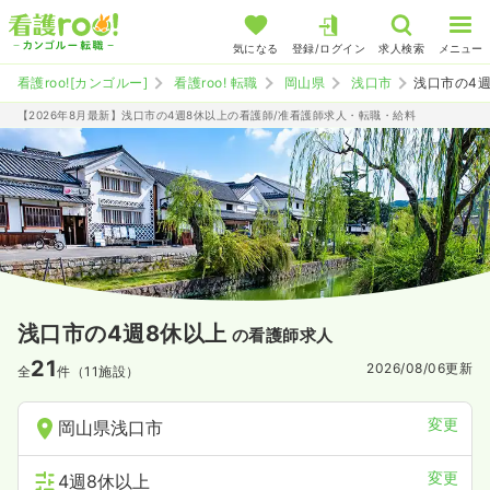
気になる
登録/ログイン
求人検索
メニュー
看護roo![カンゴルー]
看護roo! 転職
岡山県
浅口市
浅口市の4
【2026年8月最新】浅口市の4週8休以上の看護師/准看護師求人・転職・給料
浅口市の4週8休以上
の看護師求人
21
2026/08/06
更新
全
件（11施設）
変更
岡山県浅口市
変更
4週8休以上