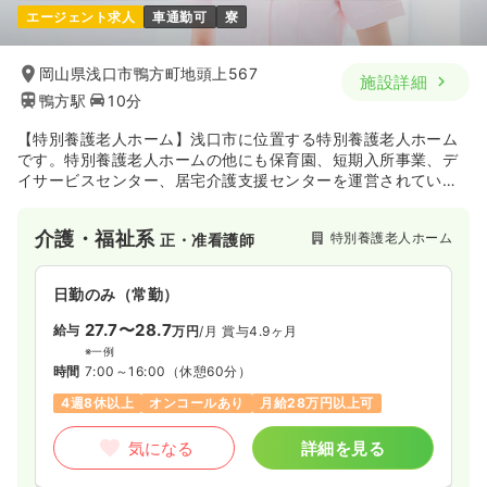
エージェント求人
車通勤可
寮
岡山県浅口市鴨方町地頭上567
施設詳細
鴨方駅
10分
【特別養護老人ホーム】浅口市に位置する特別養護老人ホーム
です。特別養護老人ホームの他にも保育園、短期入所事業、デ
イサービスセンター、居宅介護支援センターを運営されている
社会福祉法人 岡山千鳥福祉会が運営されています。
介護・福祉系
特別養護老人ホーム
正・准看護師
日勤のみ（常勤）
27.7〜28.7
給与
万円
/月
賞与4.9ヶ月
※一例
時間
7:00～16:00
（休憩60分）
4週8休以上
オンコールあり
月給28万円以上可
気になる
詳細を見る