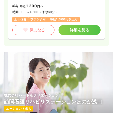
1,300
給与
時給
円〜
時間
9:00～18:00
（休憩60分）
土日休み
ブランク可
時給1,300円以上可
気になる
詳細を見る
株式会社ハート＆クリエーション
訪問看護リハビリステーションほのか浅口
エージェント求人