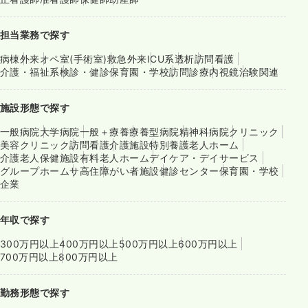
担当業務で探す
病棟
外来
オペ室(手術室)
救急外来
ICU系
透析
訪問看護
介護・福祉系
検診・健診
保育園・学校
訪問診療
内視鏡
治験関連
施設形態で探す
一般病院
大学病院
一般＋療養
療養型病院
精神科病院
クリニック
美容クリニック
訪問看護
介護施設
特別養護老人ホーム
介護老人保健施設
有料老人ホーム
デイケア・デイサービス
グループホーム
サ高住
障がい者施設
健診センター
保育園・学校
企業
年収で探す
300万円以上
400万円以上
500万円以上
600万円以上
700万円以上
800万円以上
勤務形態で探す