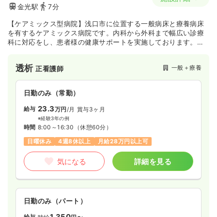
金光駅
7分
【ケアミックス型病院】浅口市に位置する一般病床と療養病床
を有するケアミックス病院です。内科から外科まで幅広い診療
科に対応をし、患者様の健康サポートを実施しております。ま
た平成24年には人工透析を25床へ増床し、現在では透析患者様
に対するる医療提供も実施しております。
透析
一般＋療養
正看護師
日勤のみ（常勤）
23.3
給与
万円
/月
賞与3ヶ月
※経験3年の例
時間
8:00～16:30
（休憩60分）
日曜休み
4週8休以上
月給28万円以上可
気になる
詳細を見る
日勤のみ（パート）
1,350
給与