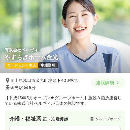
有限会社ベルヴィ
やすらぎホーム金光
エージェント求人
車通勤可
岡山県浅口市金光町地頭下400番地
施設詳細
金光駅
5分
【平成15年5月オープン★グループホーム】施設３箇所運営し
ている株式会社ベルヴィが母体の施設です。
介護・福祉系
グループホーム
正・准看護師