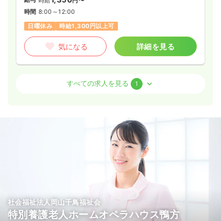
時給
円〜
時間
8:00～12:00
日曜休み
時給1,300円以上可
気になる
詳細を見る
訪問看護
一般＋療養
正看護師
すべての求人を見る
1
一時募集休止
日勤のみ（常勤）
29.1〜29.6
給与
万円
/月
賞与3ヶ月
※経験10年の例
時間
8:30～17:00
（休憩60分）
日祝休み
4週8休以上
オンコールあり
月給29万円以上可
気になる
詳細を見る
社会福祉法人岡山千鳥福祉会
特別養護老人ホームオペラハウス鴨方