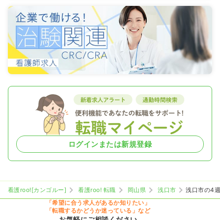
ログインまたは新規登録
看護roo![カンゴルー]
看護roo! 転職
岡山県
浅口市
浅口市の4
「希望に合う求人があるか知りたい」
「転職するかどうか迷っている」など
お気軽にご相談ください