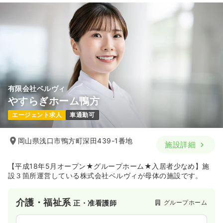
有限会社ベルヴィ
やすらぎホーム鴨方
エージェント求人
車通勤可
岡山県浅口市鴨方町深田439-1番地
施設詳細
【平成18年5月オープン★グループホーム★入居者少なめ】施
設３箇所運営している株式会社ベルヴィが母体の施設です。
介護・福祉系
グループホーム
正・准看護師