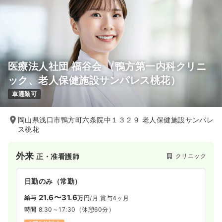
医療法人社団 福谷会 （鴨方第一内科クリニ
ック、老人保健施設サンパレス桃花）
車通勤可
岡山県浅口市鴨方町六条院中１３２９ 老人保健施設サンパレ
ス桃花
外来
クリニック
正・准看護師
日勤のみ（常勤）
21.6〜31.6
給与
万円
/月
賞与4ヶ月
時間
8:30～17:30
（休憩60分）