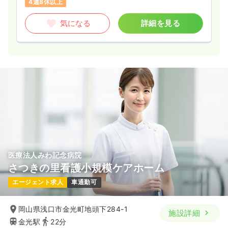
4週8休以上
気になる
詳細を見る
医療法人みわ記念病院
さつきの里看護小規模ケアホーム
エージェント求人
車通勤可
岡山県浅口市金光町地頭下284-1
施設詳細
金光駅
22分