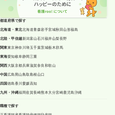
都道府県で探す
北海道・東北
北海道
青森
岩手
宮城
秋田
山形
福島
北陸・甲信越
新潟
富山
石川
福井
山梨
長野
関東
東京
神奈川
埼玉
千葉
茨城
栃木
群馬
東海
愛知
岐阜
静岡
三重
関西
大阪
京都
兵庫
滋賀
奈良
和歌山
中国
広島
岡山
鳥取
島根
山口
四国
徳島
香川
愛媛
高知
九州・沖縄
福岡
佐賀
長崎
熊本
大分
宮崎
鹿児島
沖縄
職種で探す
正看護師
准看護師
保健師
助産師