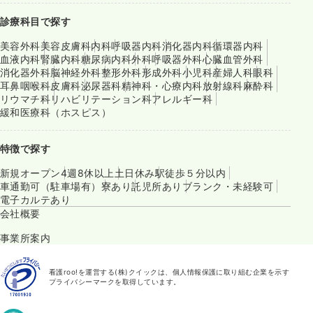
診療科目で探す
美容外科
美容皮膚科
内科
呼吸器内科
消化器内科
循環器内科
血液内科
腎臓内科
糖尿病内科
外科
呼吸器外科
心臓血管外科
消化器外科
脳神経外科
整形外科
形成外科
小児科
産婦人科
眼科
耳鼻咽喉科
皮膚科
泌尿器科
精神科・心療内科
放射線科
麻酔科
リウマチ科
リハビリテーション科
アレルギー科
緩和医療科（ホスピス）
特徴で探す
新規オープン
4週8休以上
土日休み
駅徒歩５分以内
車通勤可（駐車場有）
寮あり
託児所あり
ブランク・未経験可
電子カルテあり
会社概要
事業所案内
看護roo!を運営する(株)クイックは、個人情報保護に取り組む企業を示す
プライバシーマークを取得しています。