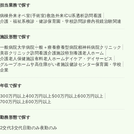
担当業務で探す
病棟
外来
オペ室(手術室)
救急外来
ICU系
透析
訪問看護
介護・福祉系
検診・健診
保育園・学校
訪問診療
内視鏡
治験関連
施設形態で探す
一般病院
大学病院
一般＋療養
療養型病院
精神科病院
クリニック
美容クリニック
訪問看護
介護施設
特別養護老人ホーム
介護老人保健施設
有料老人ホーム
デイケア・デイサービス
グループホーム
サ高住
障がい者施設
健診センター
保育園・学校
企業
年収で探す
300万円以上
400万円以上
500万円以上
600万円以上
700万円以上
800万円以上
勤務形態で探す
2交代
3交代
日勤のみ
夜勤のみ