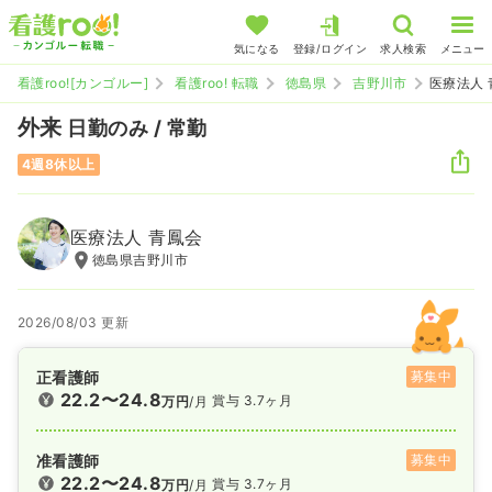
気になる
登録/ログイン
求人検索
メニュー
看護roo![カンゴルー]
看護roo! 転職
徳島県
吉野川市
医療法人
外来
日勤のみ / 常勤
4週8休以上
医療法人 青鳳会
徳島県吉野川市
2026/08/03 更新
正看護師
募集中
22.2〜24.8
賞与 3.7ヶ月
万円
/月
准看護師
募集中
22.2〜24.8
賞与 3.7ヶ月
万円
/月