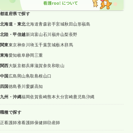
都道府県で探す
北海道・東北
北海道
青森
岩手
宮城
秋田
山形
福島
北陸・甲信越
新潟
富山
石川
福井
山梨
長野
関東
東京
神奈川
埼玉
千葉
茨城
栃木
群馬
東海
愛知
岐阜
静岡
三重
関西
大阪
京都
兵庫
滋賀
奈良
和歌山
中国
広島
岡山
鳥取
島根
山口
四国
徳島
香川
愛媛
高知
九州・沖縄
福岡
佐賀
長崎
熊本
大分
宮崎
鹿児島
沖縄
職種で探す
正看護師
准看護師
保健師
助産師