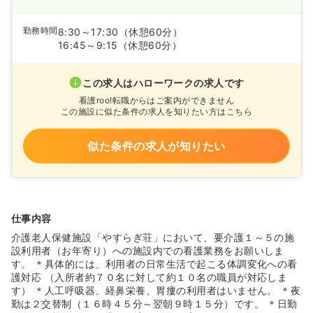
勤務時間
8:30～17:30
（休憩60分）
16:45～9:15
（休憩60分）
この求人はハローワークの求人です
看護roo!転職からはご案内ができません
この施設に似た条件の求人を知りたい方はこちら
似た条件の求人が知りたい
仕事内容
介護老人保健施設「やすらぎ荘」において、要介護１～５の施
設利用者（お年寄り）への施設内での看護業務をお願いしま
す。 ＊具体的には、利用者の日常生活で起こる体調変化への看
護対応 （入所者約７０名に対して約１０名の職員が対応しま
す） ＊人工呼吸器、経鼻栄養、胃瘻の利用者はいません。 ＊夜
勤は２交替制（１６時４５分～翌朝９時１５分）です。 ＊日勤