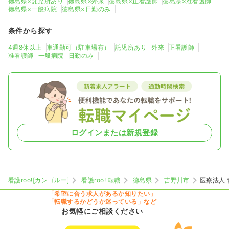
徳島県×託児所あり
徳島県×外来
徳島県×正看護師
徳島県×准看護師
徳島県×一般病院
徳島県×日勤のみ
条件から探す
4週8休以上
車通勤可（駐車場有）
託児所あり
外来
正看護師
准看護師
一般病院
日勤のみ
ログインまたは新規登録
看護roo![カンゴルー]
看護roo! 転職
徳島県
吉野川市
医療法人
「希望に合う求人があるか知りたい」
「転職するかどうか迷っている」など
お気軽にご相談ください