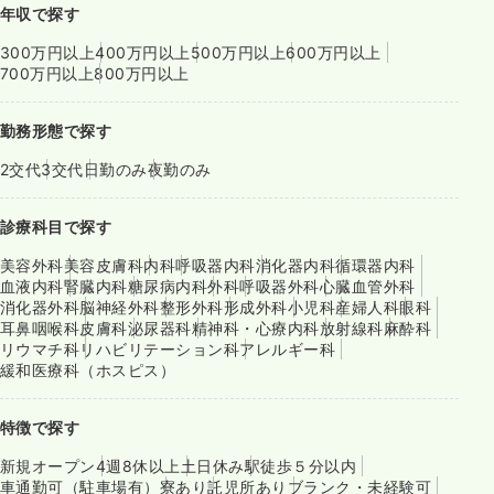
年収で探す
300万円以上
400万円以上
500万円以上
600万円以上
700万円以上
800万円以上
勤務形態で探す
2交代
3交代
日勤のみ
夜勤のみ
診療科目で探す
美容外科
美容皮膚科
内科
呼吸器内科
消化器内科
循環器内科
血液内科
腎臓内科
糖尿病内科
外科
呼吸器外科
心臓血管外科
消化器外科
脳神経外科
整形外科
形成外科
小児科
産婦人科
眼科
耳鼻咽喉科
皮膚科
泌尿器科
精神科・心療内科
放射線科
麻酔科
リウマチ科
リハビリテーション科
アレルギー科
緩和医療科（ホスピス）
特徴で探す
新規オープン
4週8休以上
土日休み
駅徒歩５分以内
車通勤可（駐車場有）
寮あり
託児所あり
ブランク・未経験可