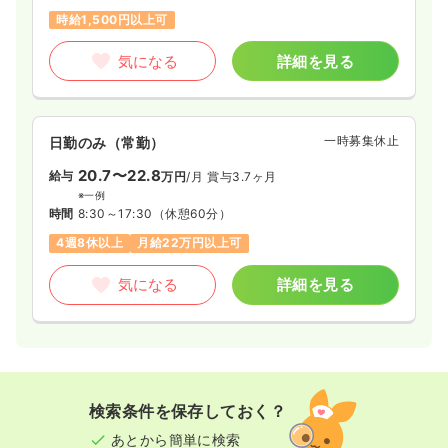
気になる
詳細を見る
時給1,500円以上可
気になる
詳細を見る
一時募集休止
日勤のみ（パート）
給与
お問い合わせください
時間
8:30～12:00
一時募集休止
日勤のみ（常勤）
日祝休み
時給1,400円以上可
20.7〜22.8
給与
万円
/月
賞与3.7ヶ月
※一例
気になる
詳細を見る
時間
8:30～17:30
（休憩60分）
4週8休以上
月給22万円以上可
気になる
詳細を見る
検索条件を保存しておく？
あとから簡単に検索