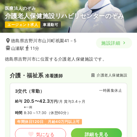
医療法人のぞみ
介護老人保健施設リハビリセンターのぞみ
エージェント求人
車通勤可
徳島県吉野川市山川町祇園41－5
施設詳細
山瀬駅
11分
徳島県吉野川市に位置する介護老人保健施設です。
介護・福祉系
介護老人保健施設
准看護師
一時募集休止
3交代（常勤）
20.5〜42.3
給与
万円
/月
賞与3.4ヶ月
※一例
時間
8:30～17:30
（休憩60分）
年間休日120日
月給40万円以上可
気になる
詳細を見る