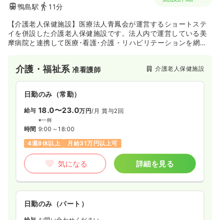
鴨島駅
11分
【介護老人保健施設】医療法人青鳳会が運営するショートステ
イを併設した介護老人保健施設です。法人内で運営している美
摩病院と連携して医療･看護･介護・リハビリテーションを網羅
的に提供する総合ケア施設として利用者の家庭復帰を支えてい
ます。
介護・福祉系
介護老人保健施設
准看護師
日勤のみ（常勤）
18.0〜23.0
給与
万円
/月
賞与2回
※一例
時間
9:00～18:00
4週8休以上
月給31万円以上可
気になる
詳細を見る
日勤のみ（パート）
給与
お問い合わせください