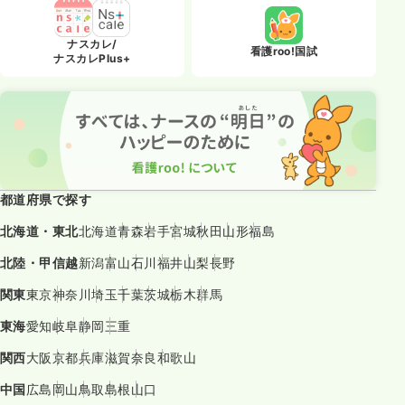
ナスカレ/
看護roo!国試
ナスカレPlus+
都道府県で探す
北海道・東北
北海道
青森
岩手
宮城
秋田
山形
福島
北陸・甲信越
新潟
富山
石川
福井
山梨
長野
関東
東京
神奈川
埼玉
千葉
茨城
栃木
群馬
東海
愛知
岐阜
静岡
三重
関西
大阪
京都
兵庫
滋賀
奈良
和歌山
中国
広島
岡山
鳥取
島根
山口