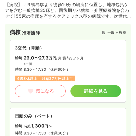
【病院】ＪＲ鴨島駅より徒歩10分の場所に位置し、地域包括ケ
アを含む一般病棟35床と、回復期リハ病棟・介護療養院を合わ
せて155床の病床を有するケアミックス型の病院です。次世代
一時募集休止
日勤のみ（パート）
育成支援対策に積極的に取り組む企業として、「くるみんマー
ク」を取得しています。法人内で介護老人保健施設やグループ
1,200〜1,450
給与
時給
円
病棟
一般＋療養
准看護師
ホームなど在宅・福祉の分野にも積極的に取り組み包括的に地
時間
8:30～12:00
域医療・介護を支えています。
時給1,400円以上可
3交代（常勤）
26.0〜27.3
気になる
詳細を見る
給与
万円
/月
賞与3.7ヶ月
※一例
時間
8:30～17:30
（休憩60分）
外来
一般＋療養
4週8休以上
月給27万円以上可
准看護師
気になる
詳細を見る
一時募集休止
日勤のみ（常勤）
17.2〜20.0
給与
万円
/月
賞与2回
※一例
日勤のみ（パート）
時間
8:30～12:00
日祝休み
月給21万円以上可
1,300
給与
時給
円〜
時間
8:30～17:30
（休憩60分）