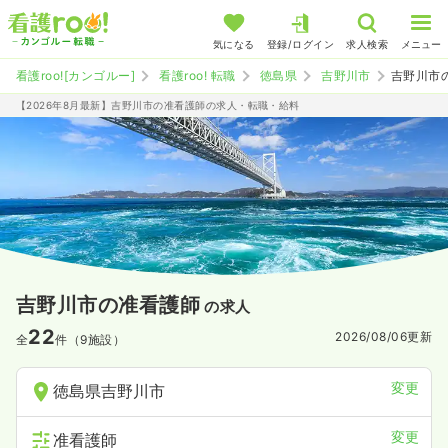
気になる
登録/ログイン
求人検索
メニュー
看護roo![カンゴルー]
看護roo! 転職
徳島県
吉野川市
吉野川市
【2026年8月最新】吉野川市の准看護師の求人・転職・給料
吉野川市の准看護師
の求人
22
2026/08/06
更新
全
件（9施設）
変更
徳島県吉野川市
変更
准看護師