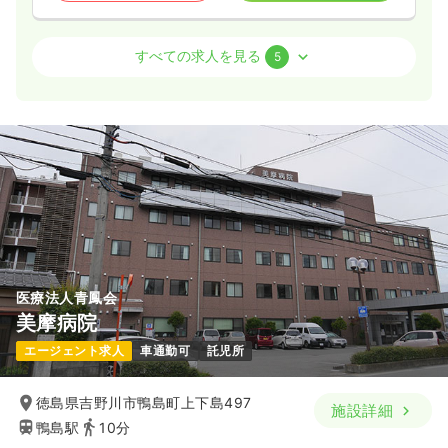
病棟
療養型病院
准看護師
すべての求人を見る
5
2交代（常勤）
給与
お問い合わせください
時間
8:30～17:00
（休憩60分）
月給28万円以上可
気になる
詳細を見る
医療法人青鳳会
一時募集休止
日勤のみ（常勤）
美摩病院
給与
お問い合わせください
エージェント求人
車通勤可
託児所
時間
8:30～17:00
（休憩60分）
月給24万円以上可
徳島県吉野川市鴨島町上下島497
施設詳細
鴨島駅
10分
気になる
詳細を見る