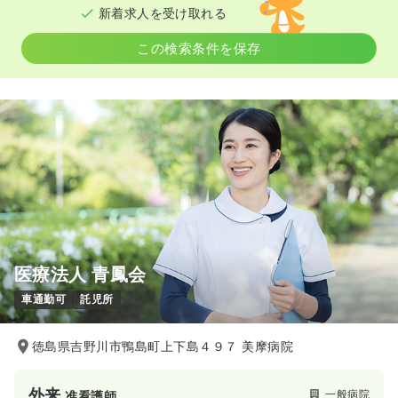
新着求人を受け取れる
この検索条件を保存
医療法人 青鳳会
車通勤可
託児所
徳島県吉野川市鴨島町上下島４９７ 美摩病院
外来
一般病院
准看護師