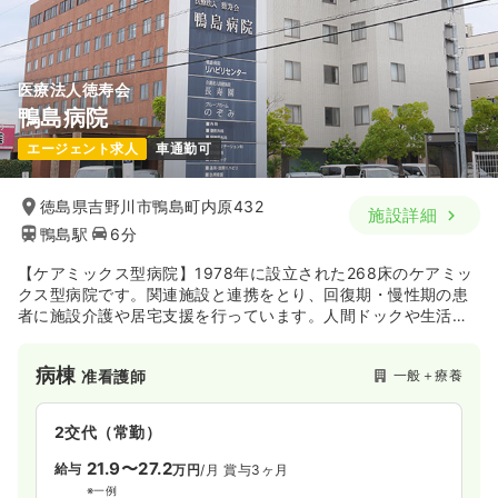
医療法人徳寿会
鴨島病院
エージェント求人
車通勤可
徳島県吉野川市鴨島町内原432
施設詳細
鴨島駅
6分
【ケアミックス型病院】1978年に設立された268床のケアミッ
クス型病院です。関連施設と連携をとり、回復期・慢性期の患
者に施設介護や居宅支援を行っています。人間ドックや生活習
慣病の予防や改善を目的とした、健診・保健指導も行っていま
す。日本医療機能評価機構から認定を受けています。
病棟
一般＋療養
准看護師
2交代（常勤）
21.9〜27.2
給与
万円
/月
賞与3ヶ月
※一例