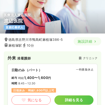
医療法人渡辺医院
渡辺医院
直接応募求人
徳島県吉野川市鴨島町麻植塚386-5
施設詳細
麻植塚駅
10分
外来
クリニック
准看護師
一時募集休止
日勤のみ（パート）
1,400〜1,600
給与
時給
円
時間
8:45～12:30
日祝休み
時給1,600円以上可
気になる
詳細を見る