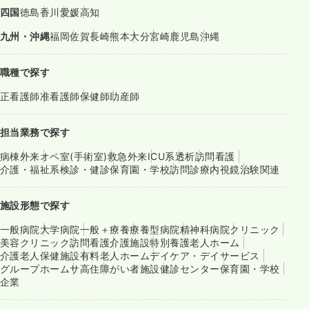
四国
徳島
香川
愛媛
高知
九州・沖縄
福岡
佐賀
長崎
熊本
大分
宮崎
鹿児島
沖縄
職種で探す
正看護師
准看護師
保健師
助産師
担当業務で探す
病棟
外来
オペ室(手術室)
救急外来
ICU系
透析
訪問看護
介護・福祉系
検診・健診
保育園・学校
訪問診療
内視鏡
治験関連
施設形態で探す
一般病院
大学病院
一般＋療養
療養型病院
精神科病院
クリニック
美容クリニック
訪問看護
介護施設
特別養護老人ホーム
介護老人保健施設
有料老人ホーム
デイケア・デイサービス
グループホーム
サ高住
障がい者施設
健診センター
保育園・学校
企業