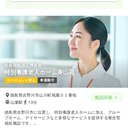
社会福祉法人博友会
特別養護老人ホーム美山苑
エージェント求人
車通勤可
徳島県吉野川市山川町祇園５１番地
施設詳細
山瀬駅
13分
徳島県吉野川市に位置し、特別養護老人ホームに加え、グルー
プホーム、デイサービスなど多様なサービスを提供する複合型
福祉施設です。