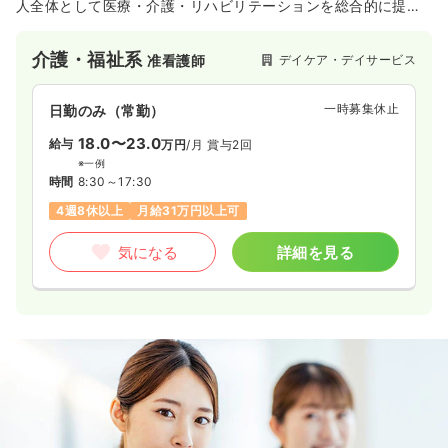
人全体として医療・介護・リハビリテーションを総合的に提供
しており、地域の健やかな暮らしを支えています。
介護・福祉系
デイケア・デイサービス
准看護師
一時募集休止
日勤のみ（常勤）
18.0〜23.0
給与
万円
/月
賞与2回
※一例
時間
8:30～17:30
4週8休以上
月給31万円以上可
気になる
詳細を見る