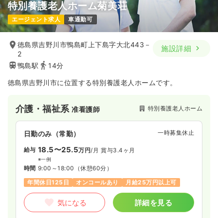
特別養護老人ホーム菊美荘
エージェント求人
車通勤可
徳島県吉野川市鴨島町上下島字大北443－
施設詳細
2
鴨島駅
14分
徳島県吉野川市に位置する特別養護老人ホームです。
介護・福祉系
特別養護老人ホーム
准看護師
一時募集休止
日勤のみ（常勤）
18.5〜25.5
給与
万円
/月
賞与3.4ヶ月
※一例
時間
9:00～18:00
（休憩60分）
年間休日125日
オンコールあり
月給25万円以上可
気になる
詳細を見る