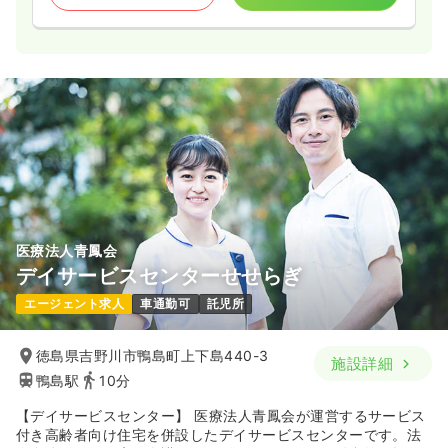
医療法人青鳳会
デイサービスセンターせせらぎ
エージェント求人
車通勤可
託児所
徳島県吉野川市鴨島町上下島440-3
施設詳細
鴨島駅
10分
【デイサービスセンター】 医療法人青鳳会が運営するサービス
付き高齢者向け住宅を併設したデイサービスセンターです。法