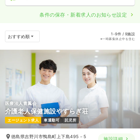
条件の保存・新着求人のお知らせ設定
1-9件 / 9施設
※一時募集休止中を含む
医療法人青鳳会
介護老人保健施設やすらぎ荘
エージェント求人
車通勤可
託児所
徳島県吉野川市鴨島町上下島495－5
施設詳細