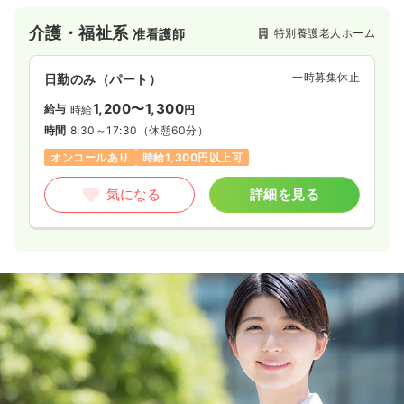
「遠足の前日のようなわくわく感」や「おいしいものを食べた
幸福感」といった、日常の中の非日常を大切にし、利用者様が
介護・福祉系
特別養護老人ホーム
准看護師
主役の「ハレの日」を演出するケアを実践しています。
就業しながら資格取得を応援する制度や、阿波踊りや花火大会
など地域を巻き込んだ大規模な行事を企画・実行できる、明る
一時募集休止
日勤のみ（パート）
く活気あふれる職場です。
1,200〜1,300
給与
時給
円
時間
8:30～17:30
（休憩60分）
オンコールあり
時給1,300円以上可
気になる
詳細を見る