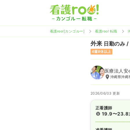
看護roo![カンゴルー]
看護roo! 転職
外来
日勤のみ /
4週8休以上
医療法人安
沖縄県沖縄
2026/06/03 更新
正看護師
19.9〜23.8
准看護師