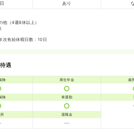
0日
あり
の他（4週8休以上）
他
年次有給休暇日数：10日
・待遇
保険
厚生年金
雇
保険
車通勤
児所
退職金