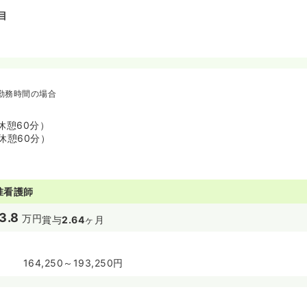
目
勤務時間の場合
 （休憩60分）
 （休憩60分）
准看護師
3.8
万円
賞与
2.64
ヶ月
164,250～193,250円