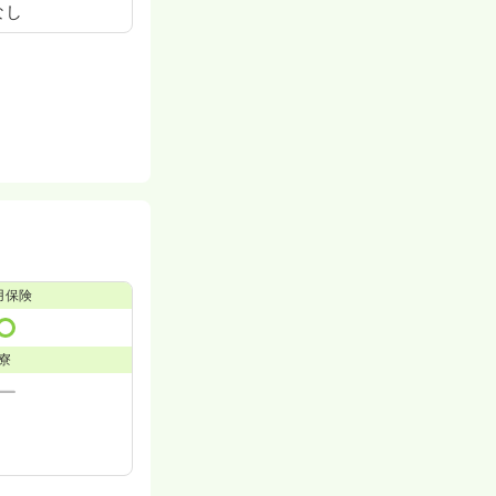
なし
用保険
寮