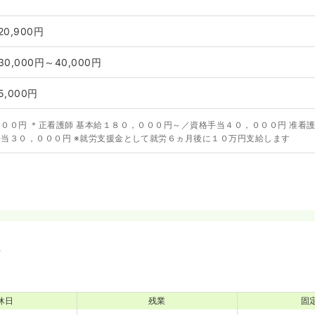
20,900円
30,000円～40,000円
5,000円
００円 ＊正看護師 基本給１８０，０００円～／資格手当４０，０００円 准看護
当３０，０００円 ※就労支援金として就労６ヵ月後に１０万円支給します
境
休日
残業
固