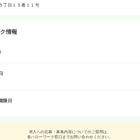
５丁目１５番１１号
ーク情報
1
日
期限日
求人への応募・募集内容についてのご質問は、
各ハローワーク窓口までお問い合わせください。