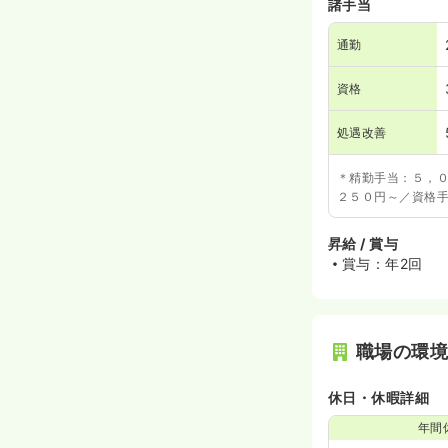
諸手当
通勤
資格
処遇改善
＊精勤手当：５，０
２５０円～／資格手
昇給 / 賞与
賞与：年2回
職場の環
休日・休暇詳細
年間