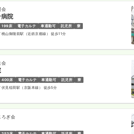
照会
合病院
199床
電子カルテ
車通勤可
託児所
寮
/ 桃山御陵前駅（近鉄京都線） 徒歩11分
生会
院
400床
電子カルテ
車通勤可
託児所
寮
/ 伏見稲荷駅（京阪本線） 徒歩5分
じろぎ会
253床
電子カルテ
車通勤可
託児所
寮