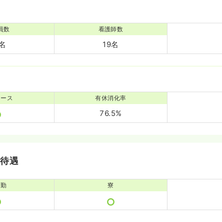
員数
看護師数
7名
19名
ナース
有休消化率
76.5%
・待遇
通勤
寮