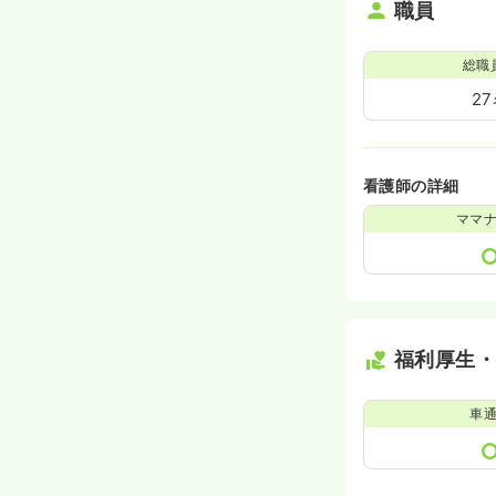
職員
総職
2
看護師の詳細
ママ
福利厚生
車