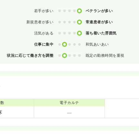
0
1
2
3
4
若手が多い
ベテランが多い
0
1
2
3
4
新規患者が多い
常連患者が多い
0
1
2
3
4
活気がある
落ち着いた雰囲気
0
1
2
3
4
仕事に集中
和気あいあい
0
1
2
3
4
状況に応じて働き方を調整
既定の勤務時間を重視
備
床数
電子カルテ
床