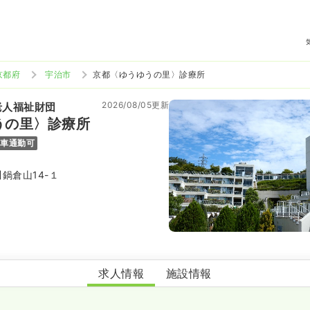
京都府
宇治市
京都〈ゆうゆうの里〉診療所
2026/08/05更新
老人福祉財団
うの里〉診療所
車通勤可
鍋倉山14-１
京都〈ゆうゆうの里〉診療所
求人情報
施設情報