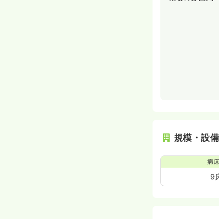
規模・設
病
9