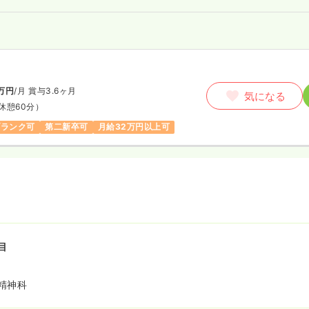
万円
/月
賞与3.6ヶ月
気になる
休憩60分）
ブランク可
第二新卒可
月給32万円以上可
目
精神科