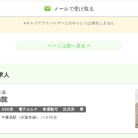
メールで受け取る
※キャリアアドバイザーとのやりとりは発生しません
ページ上部へ戻る
求人
生会
病院
350床
電子カルテ
車通勤可
託児所
寮
/ 中書島駅（京阪本線） バス10分