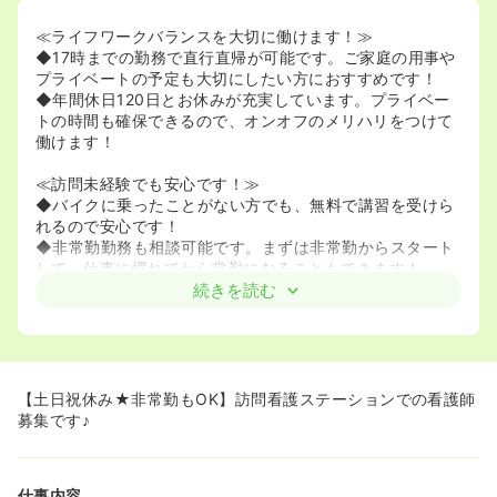
≪ライフワークバランスを大切に働けます！≫
◆17時までの勤務で直行直帰が可能です。ご家庭の用事や
プライベートの予定も大切にしたい方におすすめです！
◆年間休日120日とお休みが充実しています。プライベー
トの時間も確保できるので、オンオフのメリハリをつけて
働けます！
≪訪問未経験でも安心です！≫
◆バイクに乗ったことがない方でも、無料で講習を受けら
れるので安心です！
◆非常勤勤務も相談可能です。まずは非常勤からスタート
して、仕事に慣れてから常勤になることもできます！
続きを読む
≪高年収も目指せます！≫
◆年収400万円以上も可能です。頑張りがしっかり評価さ
れるので、モチベーション高く働けます！
【土日祝休み★非常勤もOK】訪問看護ステーションでの看護師
募集です♪
仕事内容