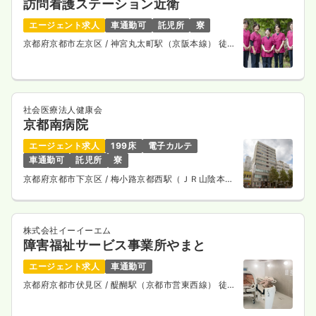
訪問看護ステーション近衛
エージェント求人
車通勤可
託児所
寮
京都府京都市左京区
/ 神宮丸太町駅（京阪本線） 徒歩
13分
社会医療法人健康会
京都南病院
エージェント求人
199床
電子カルテ
車通勤可
託児所
寮
京都府京都市下京区
/ 梅小路京都西駅（ＪＲ山陰本
線） 徒歩10分
株式会社イーイーエム
障害福祉サービス事業所やまと
エージェント求人
車通勤可
京都府京都市伏見区
/ 醍醐駅（京都市営東西線） 徒歩
6分