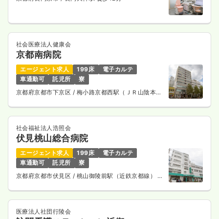
社会医療法人健康会
京都南病院
エージェント求人
199床
電子カルテ
車通勤可
託児所
寮
京都府京都市下京区
/ 梅小路京都西駅（ＪＲ山陰本
線） 徒歩10分
社会福祉法人浩照会
伏見桃山総合病院
エージェント求人
199床
電子カルテ
車通勤可
託児所
寮
京都府京都市伏見区
/ 桃山御陵前駅（近鉄京都線） 徒
歩11分
医療法人社団行陵会