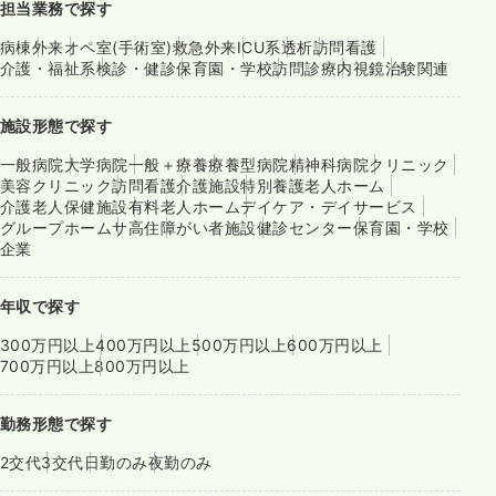
担当業務で探す
病棟
外来
オペ室(手術室)
救急外来
ICU系
透析
訪問看護
介護・福祉系
検診・健診
保育園・学校
訪問診療
内視鏡
治験関連
施設形態で探す
一般病院
大学病院
一般＋療養
療養型病院
精神科病院
クリニック
美容クリニック
訪問看護
介護施設
特別養護老人ホーム
介護老人保健施設
有料老人ホーム
デイケア・デイサービス
グループホーム
サ高住
障がい者施設
健診センター
保育園・学校
企業
年収で探す
300万円以上
400万円以上
500万円以上
600万円以上
700万円以上
800万円以上
勤務形態で探す
2交代
3交代
日勤のみ
夜勤のみ