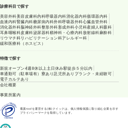
診療科目で探す
美容外科
美容皮膚科
内科
呼吸器内科
消化器内科
循環器内科
血液内科
腎臓内科
糖尿病内科
外科
呼吸器外科
心臓血管外科
消化器外科
脳神経外科
整形外科
形成外科
小児科
産婦人科
眼科
耳鼻咽喉科
皮膚科
泌尿器科
精神科・心療内科
放射線科
麻酔科
リウマチ科
リハビリテーション科
アレルギー科
緩和医療科（ホスピス）
特徴で探す
新規オープン
4週8休以上
土日休み
駅徒歩５分以内
車通勤可（駐車場有）
寮あり
託児所あり
ブランク・未経験可
電子カルテあり
会社概要
事業所案内
看護roo!を運営する(株)クイックは、個人情報保護に取り組む企業を示す
プライバシーマークを取得しています。