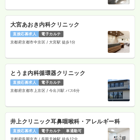
大宮あおき内科クリニック
直接応募求人
電子カルテ
京都府京都市中京区
/ 大宮駅 徒歩1分
とうま内科循環器クリニック
直接応募求人
電子カルテ
京都府京都市上京区
/ 今出川駅 バス6分
井上クリニック耳鼻咽喉科・アレルギー科
直接応募求人
電子カルテ
車通勤可
京都府長岡京市
/ 長岡天神駅 徒歩12分