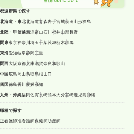
都道府県で探す
北海道・東北
北海道
青森
岩手
宮城
秋田
山形
福島
北陸・甲信越
新潟
富山
石川
福井
山梨
長野
関東
東京
神奈川
埼玉
千葉
茨城
栃木
群馬
東海
愛知
岐阜
静岡
三重
関西
大阪
京都
兵庫
滋賀
奈良
和歌山
中国
広島
岡山
鳥取
島根
山口
四国
徳島
香川
愛媛
高知
九州・沖縄
福岡
佐賀
長崎
熊本
大分
宮崎
鹿児島
沖縄
職種で探す
正看護師
准看護師
保健師
助産師