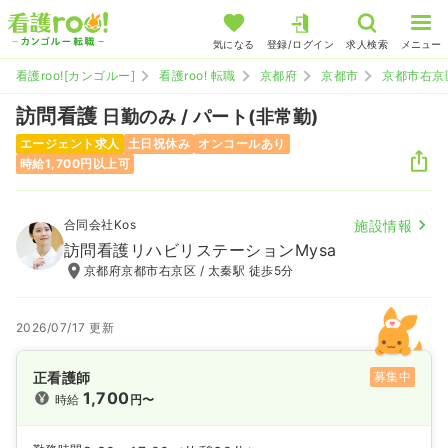
気になる
登録/ログイン
求人検索
メニュー
看護roo![カンゴルー]
看護roo! 転職
京都府
京都市
京都市右京
訪問看護
日勤のみ / パート(非常勤)
エージェント求人
土日祝休み
オンコールあり
時給1,700円以上可
合同会社Kos
施設情報
訪問看護リハビリステーションMysa
京都府京都市右京区 / 太秦駅 徒歩5分
2026/07/17 更新
正看護師
募集中
1,700
時給
円〜