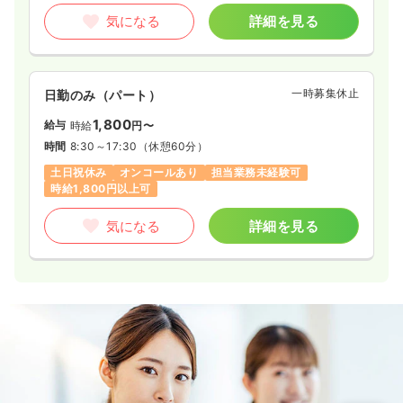
気になる
詳細を見る
一時募集休止
日勤のみ（パート）
1,800
給与
時給
円〜
時間
8:30～17:30
（休憩60分）
土日祝休み
オンコールあり
担当業務未経験可
時給1,800円以上可
気になる
詳細を見る