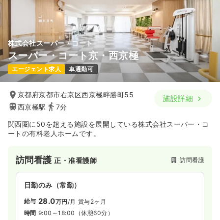
気になる
詳細を見る
株式会社スーパー・コート
スーパー・コート京・西京極
一時募集休止
日勤のみ（常勤）
エージェント求人
車通勤可
24.5〜28.0
給与
万円
/月
賞与2ヶ月
※一例
時間
9:00～18:00
（休憩60分）
京都府京都市右京区西京極畔勝町55
施設詳細
担当業務未経験可
西京極駅
7分
関西圏に50を超える施設を展開している株式会社スーパー・コ
気になる
詳細を見る
ートの有料老人ホームです。
訪問看護
訪問看護
正・准看護師
日勤のみ（常勤）
28.0
給与
万円
/月
賞与2ヶ月
時間
9:00～18:00
（休憩60分）