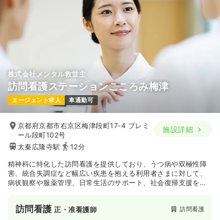
株式会社メンタル救世主
訪問看護ステーションこころみ梅津
エージェント求人
車通勤可
京都府京都市右京区梅津段町17-4 プレミ
施設詳細
ール段町102号
太秦広隆寺駅
12分
精神科に特化した訪問看護を提供しており、うつ病や双極性障
害、統合失調症など幅広い疾患を抱える利用者さまに対して、
病状観察や服薬管理、日常生活のサポート、社会復帰支援を行
っている施設です。「こころのケア」を大切にしながら、利用
者さまが自分らしく生活できるよう多職種で連携して支える体
訪問看護
訪問看護
正・准看護師
制を整えています。精神科看護のスキルを深めたい方や、地域
医療の中でじっくりと利用者さまと向き合いたい方に最適な環