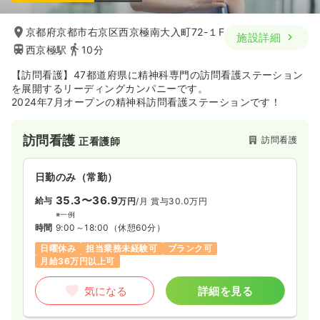
京都府京都市右京区西京極南大入町72-１F
施設詳細
西京極駅
10分
【訪問看護】47都道府県に精神科専門の訪問看護ステーション
を展開するリーディングカンパニーです。
2024年7月オープンの精神科訪問看護ステーションです！
訪問看護
訪問看護
正看護師
日勤のみ（常勤）
35.3〜36.9
給与
万円
/月
賞与30.0万円
※一例
時間
9:00～18:00
（休憩60分）
日曜休み
担当業務未経験可
ブランク可
月給36万円以上可
気になる
詳細を見る