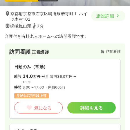
京都府京都市右京区鳴滝般若寺町１ ハイ
施設詳細
ツ木村102
嵯峨嵐山駅
7分
介護付き有料老人ホームへの訪問看護です。
訪問看護
訪問看護
正看護師
日勤のみ（常勤）
34.0
給与
万円〜
/月
賞与36.0万円〜
※一例
時間
8:00～17:00
（休憩60分）
月給34万円以上可
気になる
詳細を見る