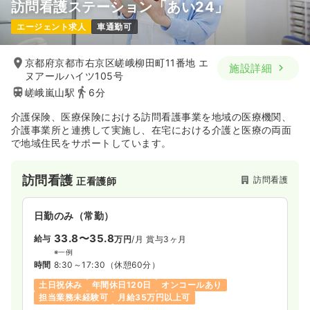
訪問看護ステーション「あい24」
エージェント求人
車通勤可
京都府京都市右京区嵯峨柳田町11番地 エ
施設詳細
ヌアールハイツ105号
嵯峨嵐山駅
6分
介護保険、医療保険における訪問看護事業を地域の医療機関、
介護事業所と連携して実施し、在宅における介護と医療の両面
で地域住民をサポートしています。
訪問看護
訪問看護
正看護師
日勤のみ（常勤）
33.8〜35.8
給与
万円
/月
賞与3ヶ月
※一例
時間
8:30～17:30
（休憩60分）
土日祝休み
年間休日120日
オンコールあり
担当業務未経験可
月給35万円以上可