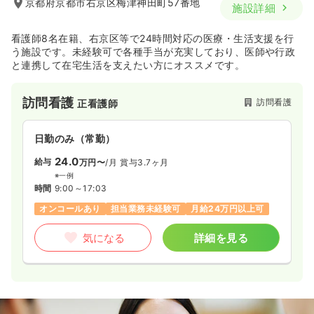
京都府京都市右京区梅津神田町57番地
施設詳細
看護師8名在籍、右京区等で24時間対応の医療・生活支援を行
う施設です。未経験可で各種手当が充実しており、医師や行政
と連携して在宅生活を支えたい方にオススメです。
訪問看護
訪問看護
正看護師
日勤のみ（常勤）
24.0
給与
万円〜
/月
賞与3.7ヶ月
※一例
時間
9:00～17:03
オンコールあり
担当業務未経験可
月給24万円以上可
気になる
詳細を見る