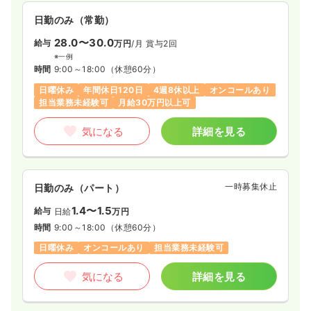
境です。
日勤のみ（常勤）
28.0〜30.0
給与
万円
/月
賞与2回
※一例
時間
9:00～18:00
（休憩60分）
日曜休み
年間休日120日
4週8休以上
オンコールあり
担当業務未経験可
月給30万円以上可
気になる
詳細を見る
一時募集休止
日勤のみ（パート）
1.4〜1.5
給与
日給
万円
時間
9:00～18:00
（休憩60分）
日曜休み
オンコールあり
担当業務未経験可
気になる
詳細を見る