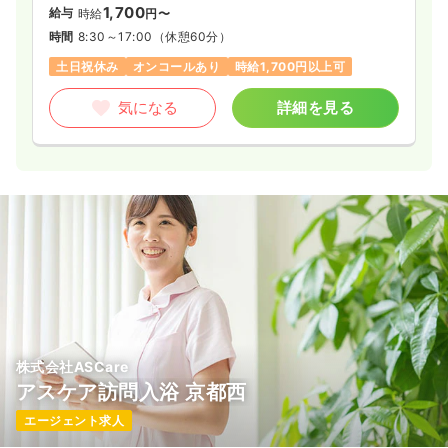
1,700
給与
時給
円〜
時間
8:30～17:00
（休憩60分）
土日祝休み
オンコールあり
時給1,700円以上可
気になる
詳細を見る
株式会社ASCare
アスケア訪問入浴 京都西
エージェント求人