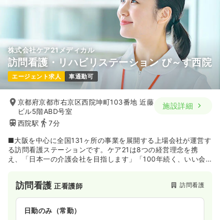
株式会社ケア21メディカル
訪問看護・リハビリステーション ぴ～す西院
エージェント求人
車通勤可
京都府京都市右京区西院坤町103番地 近藤
施設詳細
ビル5階ABD号室
西院駅
7分
■大阪を中心に全国131ヶ所の事業を展開する上場会社が運営す
る訪問看護ステーションです。ケア21は8つの経営理念を携
え、「日本一の介護会社を目指します」「100年続く、いい会
社を創っていきます」を目標に事業活動に邁進致します。
訪問看護
訪問看護
正看護師
日勤のみ（常勤）