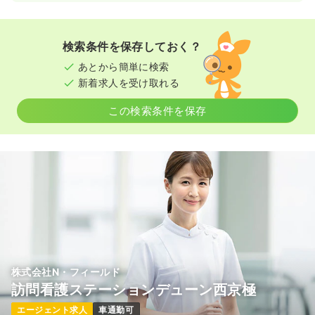
日勤のみ（常勤）
40.0〜43.5
給与
万円
/月
賞与60.0万円
※一例
検索条件を保存しておく？
時間
9:00～18:00
（休憩60分）
あとから簡単に検索
土日休み
オンコールあり
担当業務未経験可
新着求人を受け取れる
ブランク可
月給40万円以上可
この検索条件を保存
気になる
詳細を見る
株式会社N・フィールド
訪問看護ステーションデューン西京極
エージェント求人
車通勤可