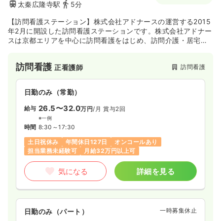
太秦広隆寺駅
5分
【訪問看護ステーション】株式会社アドナースの運営する2015
年2月に開設した訪問看護ステーションです。株式会社アドナー
スは京都エリアを中心に訪問看護をはじめ、訪問介護・居宅介
護など在宅医療・福祉の分野で地域に貢献してきました。近年
では、放課後等デイサービスや保育園などのお子様向けのサポ
訪問看護
訪問看護
正看護師
ートも展開するなど、時代と共に変化し続ける地域のニーズに
寄り添ったサービスを展開しています。訪問看護ステーション
アドナース壬生では右京区を中心にご利用者様のニーズに寄り
日勤のみ（常勤）
添った看護を提供しています。
26.5〜32.0
給与
万円
/月
賞与2回
※一例
時間
8:30～17:30
土日祝休み
年間休日127日
オンコールあり
担当業務未経験可
月給32万円以上可
気になる
詳細を見る
一時募集休止
日勤のみ（パート）