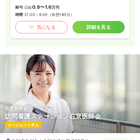
0.9〜1.6
給与
日給
万円
時間
21:00～8:00
（休憩180分）
気になる
詳細を見る
右京医師会
訪問看護ステーション右京医師会
エージェント求人