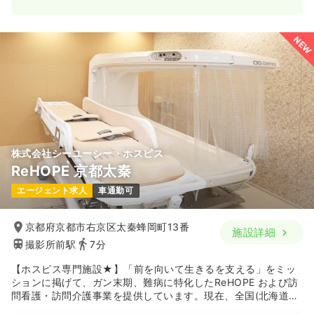
NEW
株式会社シーユーシー・ホスピス
ReHOPE 京都太秦
エージェント求人
車通勤可
京都府京都市右京区太秦蜂岡町13番
施設詳細
撮影所前駅
7分
【ホスピス専門施設★】「前を向いて生きるを支える」をミッ
ションに掲げて、ガン末期、難病に特化したReHOPE および訪
問看護・訪問介護事業を提供しています。現在、全国(北海道・
宮城・群馬・東京・千葉・埼玉・神奈川・静岡・岐阜・愛知・