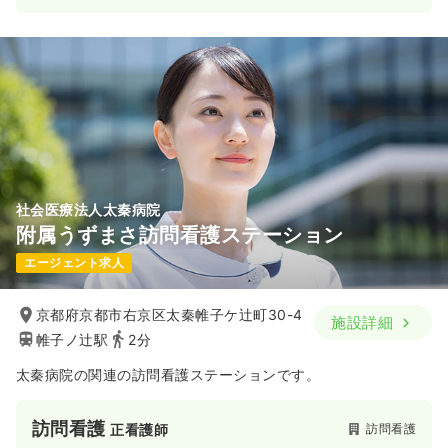
社会医療法人太秦病院
附属うずまさ訪問看護ステーション
エージェント求人
京都府京都市右京区太秦帷子ケ辻町30-4
施設詳細
帷子ノ辻駅
2分
太秦病院の関連の訪問看護ステーションです。
訪問看護
訪問看護
正看護師