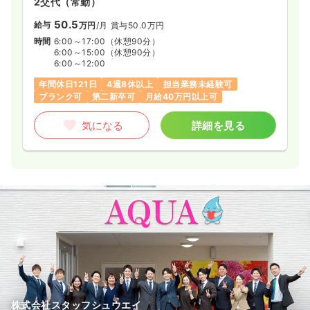
2交代（常勤）
50.5
給与
万円
/月
賞与50.0万円
時間
6:00～17:00
（休憩90分）
6:00～15:00
（休憩90分）
6:00～12:00
年間休日121日
4週8休以上
担当業務未経験可
ブランク可
第二新卒可
月給40万円以上可
気になる
詳細を見る
株式会社スタッフシュウエイ