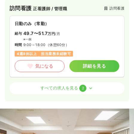
大阪)で30施設以上を展開中！
訪問看護
訪問看護
正看護師 / 管理職
日勤のみ（常勤）
49.7〜51.7
給与
万円
/月
※一例
時間
9:00～18:00
（休憩60分）
4週8休以上
担当業務未経験可
気になる
詳細を見る
訪問看護
訪問看護
正・准看護師
すべての求人を見る
2
2交代（常勤）
33.5〜36.9
給与
万円
/月
賞与2.74ヶ月
※一例
時間
9:00～18:00
（休憩60分）
担当業務未経験可