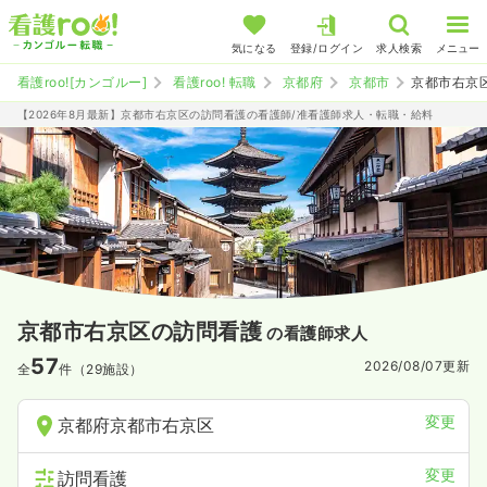
気になる
登録/ログイン
求人検索
メニュー
看護roo![カンゴルー]
看護roo! 転職
京都府
京都市
京都市右京
【2026年8月最新】京都市右京区の訪問看護の看護師/准看護師求人・転職・給料
京都市右京区の訪問看護
の看護師求人
57
2026/08/07
更新
全
件（29施設）
変更
京都府京都市右京区
変更
訪問看護