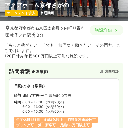
アクアホーム京都さがの
エージェント求人
車通勤可
京都府京都市右京区太秦堀ヶ内町11番6
施設詳細
帷子ノ辻駅
3分
「もっと稼ぎたい」「でも、無理なく働きたい」その両方、こ
こで叶います。
120日休み年収600万円以上可能な施設です。
訪問看護
訪問看護
正看護師
日勤のみ（常勤）
38.7
給与
万円〜
/月
賞与50.0万円
時間
6:00～17:30
（休憩90分）
6:00～16:30
（休憩60分）
6:00～15:00
（休憩60分）
年間休日121日
4週8休以上
担当業務未経験可
ブランク可
第二新卒可
月給38万円以上可