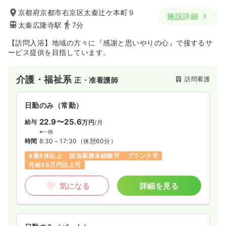
京都府京都市右京区太秦辻ケ本町９
施設詳細
太秦広隆寺駅
7分
【訪問入浴】地域の方々に『感謝と思いやりの心』で接するサ
ービス提供を目指しています。
介護・福祉系
訪問看護
正・准看護師
日勤のみ（常勤）
22.9〜25.6
給与
万円
/月
※一例
時間
8:30～17:30
（休憩60分）
4週8休以上
担当業務未経験可
ブランク可
月給25万円以上可
気になる
詳細を見る