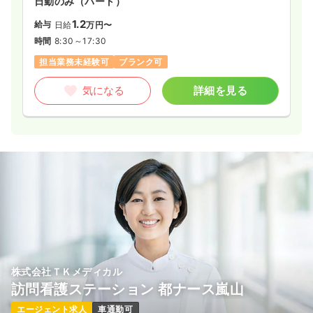
日勤のみ（パート）
1.2
給与
日給
万円〜
時間
8:30～17:30
担当業務未経験可
ブランク可
気になる
詳細を見る
株式会社ＴＫメディカル
訪問看護ステーション 都ナース嵐山
エージェント求人
車通勤可