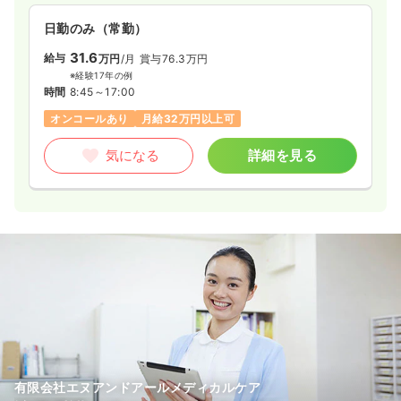
日勤のみ（常勤）
31.6
給与
万円
/月
賞与76.3万円
※経験17年の例
時間
8:45～17:00
オンコールあり
月給32万円以上可
気になる
詳細を見る
有限会社エヌアンドアールメディカルケア