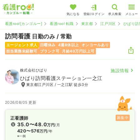
気になる
登録/ログイン
求人検索
メニュー
看護roo![カンゴルー]
看護roo! 転職
東京都
江戸川区
ひばり訪
訪問看護
日勤のみ / 常勤
エージェント求人
日曜休み
4週8休以上
オンコールあり
担当業務未経験可
ブランク可
月給40万円以上可
株式会社ひばり
施設情報
ひばり訪問看護ステーション一之江
東京都江戸川区 / 一之江駅 徒歩3分
2026/08/05 更新
正看護師
募集中
35.0〜48.0
万円
/月
420〜576
万円
/年
※一例