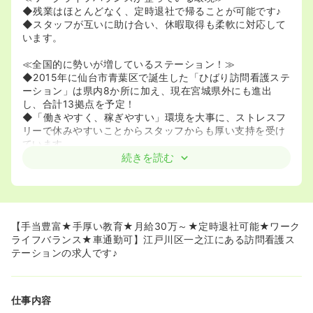
◆残業はほとんどなく、定時退社で帰ることが可能です♪
◆スタッフが互いに助け合い、休暇取得も柔軟に対応して
います。
≪全国的に勢いが増しているステーション！≫
◆2015年に仙台市青葉区で誕生した「ひばり訪問看護ステ
ーション」は県内8か所に加え、現在宮城県外にも進出
し、合計13拠点を予定！
◆「働きやすく、稼ぎやすい」環境を大事に、ストレスフ
リーで休みやすいことからスタッフからも厚い支持を受け
ています。
続きを読む
≪オンコールについて≫
◆オンコール当番をお願いしています。オンコール手当は
別途支給です♪
◆ご利用者様の体調が安定しているため、着信の頻度はほ
ぼありません。
【手当豊富★手厚い教育★月給30万～★定時退社可能★ワーク
ライフバランス★車通勤可】江戸川区一之江にある訪問看護ス
≪手厚い教育支援や研修≫
テーションの求人です♪
◆入職時には研修時間が確保され、制度などの基本を学び
ます。
◆方針として「一方通行の研修では意味をない/身にならな
仕事内容
い」と考えているためです。