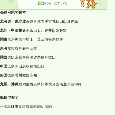
都道府県で探す
北海道・東北
北海道
青森
岩手
宮城
秋田
山形
福島
北陸・甲信越
新潟
富山
石川
福井
山梨
長野
関東
東京
神奈川
埼玉
千葉
茨城
栃木
群馬
東海
愛知
岐阜
静岡
三重
関西
大阪
京都
兵庫
滋賀
奈良
和歌山
中国
広島
岡山
鳥取
島根
山口
四国
徳島
香川
愛媛
高知
九州・沖縄
福岡
佐賀
長崎
熊本
大分
宮崎
鹿児島
沖縄
職種で探す
正看護師
准看護師
保健師
助産師