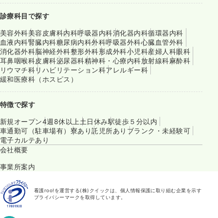
診療科目で探す
美容外科
美容皮膚科
内科
呼吸器内科
消化器内科
循環器内科
血液内科
腎臓内科
糖尿病内科
外科
呼吸器外科
心臓血管外科
消化器外科
脳神経外科
整形外科
形成外科
小児科
産婦人科
眼科
耳鼻咽喉科
皮膚科
泌尿器科
精神科・心療内科
放射線科
麻酔科
リウマチ科
リハビリテーション科
アレルギー科
緩和医療科（ホスピス）
特徴で探す
新規オープン
4週8休以上
土日休み
駅徒歩５分以内
車通勤可（駐車場有）
寮あり
託児所あり
ブランク・未経験可
電子カルテあり
会社概要
事業所案内
看護roo!を運営する(株)クイックは、個人情報保護に取り組む企業を示す
プライバシーマークを取得しています。