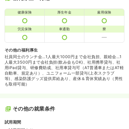
健康保険
厚生年金
雇用保険
労災保険
車通勤
寮
その他の福利厚生
社員同士のランチ会…1人最大1000円まで会社負担、親睦会…1
人最大3500円まで会社負担(飲み会もOK)、社用携帯貸与、社
用iPad貸与、研修費助成、社用車貸与可（AT普通車またはAT軽
自動車、規定あり）、ユニフォーム一部貸与(上衣スクラブ
等)、感染防護グッズ提供昇給あり、産休＆育休実績あり（男性
も取得可能）
その他の就業条件
試用期間