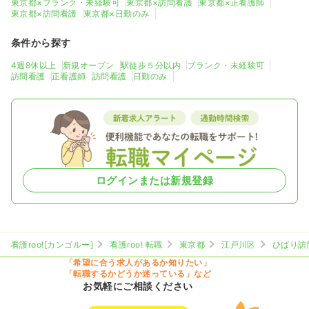
東京都×ブランク・未経験可
東京都×訪問看護
東京都×正看護師
東京都×訪問看護
東京都×日勤のみ
条件から探す
4週8休以上
新規オープン
駅徒歩５分以内
ブランク・未経験可
訪問看護
正看護師
訪問看護
日勤のみ
ログインまたは新規登録
看護roo![カンゴルー]
看護roo! 転職
東京都
江戸川区
ひばり訪
「希望に合う求人があるか知りたい」
「転職するかどうか迷っている」など
お気軽にご相談ください