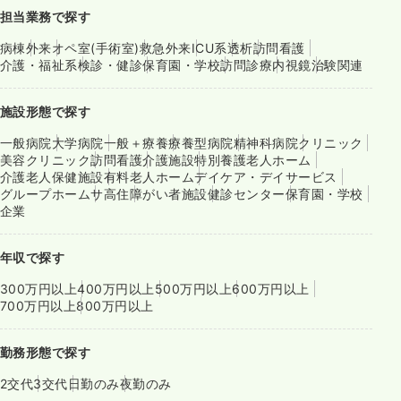
担当業務で探す
病棟
外来
オペ室(手術室)
救急外来
ICU系
透析
訪問看護
介護・福祉系
検診・健診
保育園・学校
訪問診療
内視鏡
治験関連
施設形態で探す
一般病院
大学病院
一般＋療養
療養型病院
精神科病院
クリニック
美容クリニック
訪問看護
介護施設
特別養護老人ホーム
介護老人保健施設
有料老人ホーム
デイケア・デイサービス
グループホーム
サ高住
障がい者施設
健診センター
保育園・学校
企業
年収で探す
300万円以上
400万円以上
500万円以上
600万円以上
700万円以上
800万円以上
勤務形態で探す
2交代
3交代
日勤のみ
夜勤のみ