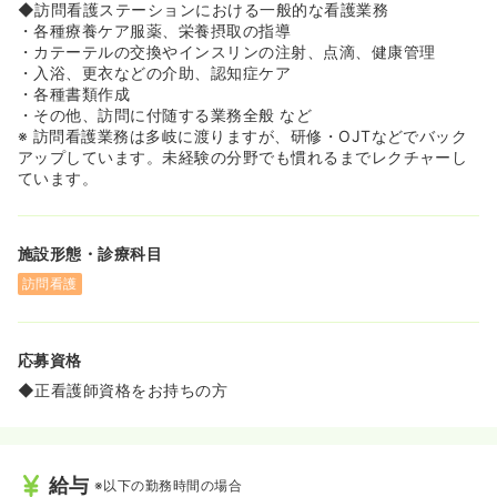
◆入社後研修は、ローテーションで先輩社員の訪問同行を
◆訪問看護ステーションにおける一般的な看護業務
行います♪
・各種療養ケア服薬、栄養摂取の指導
◆訪問看護がはじめての方でも安心して働くことが出来ま
・カテーテルの交換やインスリンの注射、点滴、健康管理
す。
・入浴、更衣などの介助、認知症ケア
・各種書類作成
・その他、訪問に付随する業務全般 など
※ 訪問看護業務は多岐に渡りますが、研修・OJTなどでバック
アップしています。未経験の分野でも慣れるまでレクチャーし
ています。
施設形態・診療科目
訪問看護
応募資格
◆正看護師資格をお持ちの方
給与
※以下の勤務時間の場合