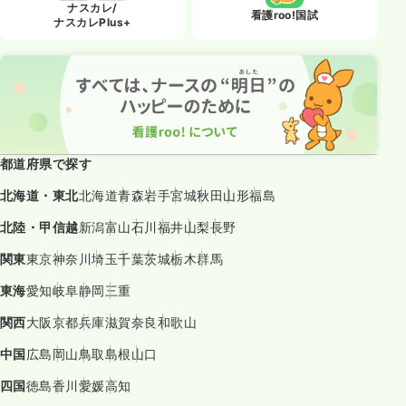
ナスカレ/
看護roo!国試
ナスカレPlus+
都道府県で探す
北海道・東北
北海道
青森
岩手
宮城
秋田
山形
福島
北陸・甲信越
新潟
富山
石川
福井
山梨
長野
関東
東京
神奈川
埼玉
千葉
茨城
栃木
群馬
東海
愛知
岐阜
静岡
三重
関西
大阪
京都
兵庫
滋賀
奈良
和歌山
中国
広島
岡山
鳥取
島根
山口
四国
徳島
香川
愛媛
高知