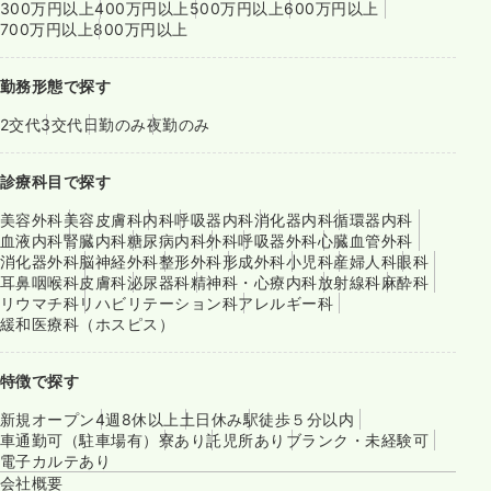
300万円以上
400万円以上
500万円以上
600万円以上
700万円以上
800万円以上
勤務形態で探す
2交代
3交代
日勤のみ
夜勤のみ
診療科目で探す
美容外科
美容皮膚科
内科
呼吸器内科
消化器内科
循環器内科
血液内科
腎臓内科
糖尿病内科
外科
呼吸器外科
心臓血管外科
消化器外科
脳神経外科
整形外科
形成外科
小児科
産婦人科
眼科
耳鼻咽喉科
皮膚科
泌尿器科
精神科・心療内科
放射線科
麻酔科
リウマチ科
リハビリテーション科
アレルギー科
緩和医療科（ホスピス）
特徴で探す
新規オープン
4週8休以上
土日休み
駅徒歩５分以内
車通勤可（駐車場有）
寮あり
託児所あり
ブランク・未経験可
電子カルテあり
会社概要