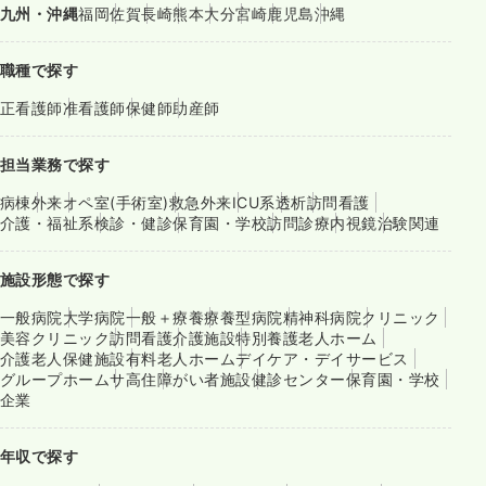
九州・沖縄
福岡
佐賀
長崎
熊本
大分
宮崎
鹿児島
沖縄
職種で探す
正看護師
准看護師
保健師
助産師
担当業務で探す
病棟
外来
オペ室(手術室)
救急外来
ICU系
透析
訪問看護
介護・福祉系
検診・健診
保育園・学校
訪問診療
内視鏡
治験関連
施設形態で探す
一般病院
大学病院
一般＋療養
療養型病院
精神科病院
クリニック
美容クリニック
訪問看護
介護施設
特別養護老人ホーム
介護老人保健施設
有料老人ホーム
デイケア・デイサービス
グループホーム
サ高住
障がい者施設
健診センター
保育園・学校
企業
年収で探す