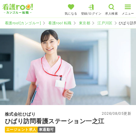
気になる
登録/ログイン
求人検索
メニュー
看護roo![カンゴルー]
看護roo! 転職
東京都
江戸川区
ひばり訪
2026/08/05更新
株式会社ひばり
ひばり訪問看護ステーション一之江
エージェント求人
車通勤可