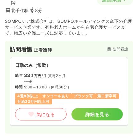
階
北千住駅
8分
SOMPOケア株式会社は、SOMPOホールディングス傘下の介護
サービス企業です。有料老人ホームから在宅介護サービスま
で、幅広い介護ニーズに対応しています。
訪問看護
訪問看護
正看護師
日勤のみ（常勤）
33.1
給与
万円
/月
賞与2ヶ月
※一例
時間
9:00～18:00
（休憩60分）
4週8休以上
オンコールあり
ブランク可
第二新卒可
月給33万円以上可
気になる
詳細を見る