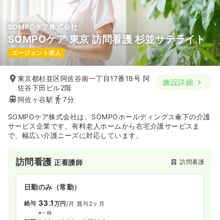
SOMPOケア株式会社
SOMPOケア 東京 訪問看護 杉並サテライト
エージェント求人
東京都杉並区阿佐谷南一丁目17番18号 阿
施設詳細
佐谷下田ビル2階
阿佐ヶ谷駅
7分
SOMPOケア株式会社は、SOMPOホールディングス傘下の介護
サービス企業です。有料老人ホームから在宅介護サービスま
で、幅広い介護ニーズに対応しています。
訪問看護
訪問看護
正看護師
日勤のみ（常勤）
33.1
給与
万円
/月
賞与2ヶ月
※一例