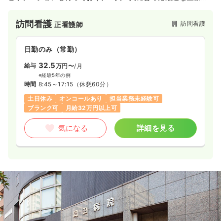
提供しています。内科では、消化器内視鏡検査、心エコー等の
検査も行っております。
訪問看護
訪問看護
正看護師
日勤のみ（常勤）
32.5
給与
万円〜
/月
※経験5年の例
時間
8:45～17:15
（休憩60分）
土日休み
オンコールあり
担当業務未経験可
ブランク可
月給32万円以上可
気になる
詳細を見る