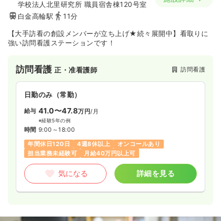
学校法人北里研究所 職員宿舎棟120号室
白金高輪駅
11分
【大手訪看の創設メンバーが立ち上げ★続々展開中】看取りに
強い訪問看護ステーションです！
訪問看護
訪問看護
正・准看護師
日勤のみ（常勤）
41.0〜47.8
給与
万円
/月
※経験5年の例
時間
9:00～18:00
年間休日120日
4週8休以上
オンコールあり
担当業務未経験可
月給40万円以上可
気になる
詳細を見る