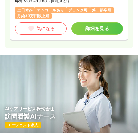
時間
9:00～18:00
（休憩60分）
土日休み
オンコールあり
ブランク可
第二新卒可
月給33万円以上可
気になる
詳細を見る
AIケアサービス株式会社
訪問看護AIナース
エージェント求人