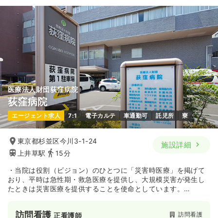
医療法人財団荻窪病院
荻窪病院
エージェント求人
7:1
電子カルテ
車通勤可
託児所
寮
東京都杉並区今川3-1-24
施設詳細
上井草駅
15分
・当院は役割（ビジョン）のひとつに「災害時医療」を掲げて
おり、平時は急性期・救急医療を提供し、大規模災害が発生し
たときは災害医療を提供することを使命としています。
・全国に16あるセコム提携病院の1つです。病院独自の研修等に
加え、提携病院間での交流や研修等を行っています。
訪問看護
訪問看護
正看護師