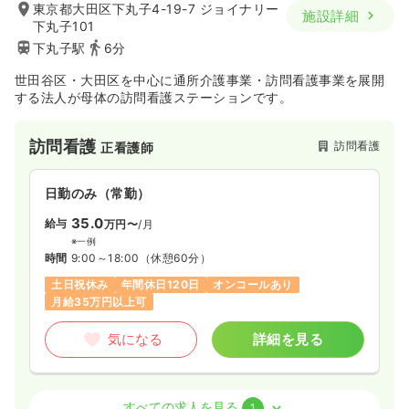
東京都大田区下丸子4-19-7 ジョイナリー
施設詳細
下丸子101
下丸子駅
6分
世田谷区・大田区を中心に通所介護事業・訪問看護事業を展開
する法人が母体の訪問看護ステーションです。
訪問看護
訪問看護
正看護師
日勤のみ（常勤）
35.0
給与
万円〜
/月
※一例
時間
9:00～18:00
（休憩60分）
土日祝休み
年間休日120日
オンコールあり
月給35万円以上可
気になる
詳細を見る
訪問看護
訪問看護
正看護師 / 管理職
すべての求人を見る
1