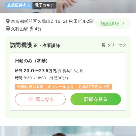
直接応募求人
電子カルテ
東京都杉並区久我山2ｰ16ｰ21 松田ビル2階
施設詳細
久我山駅
4分
訪問看護
クリニック
正・准看護師
日勤のみ（常勤）
23.0〜27.5
給与
万円
/月
賞与2.5ヶ月
時間
8:30～18:00
（休憩90分）
年間休日120日
オンコールあり
月給27万円以上可
気になる
詳細を見る