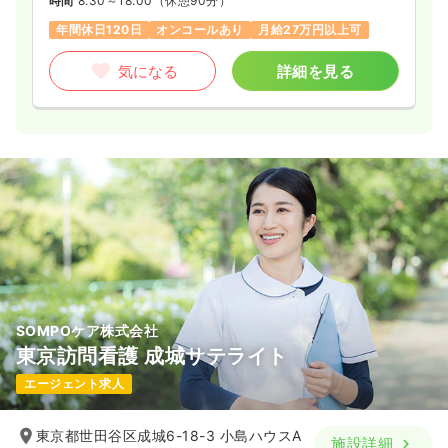
時間
8:30～18:00
（休憩90分）
年間休日120日
オンコールあり
月給27万円以上可
気になる
詳細を見る
SOMPOケア株式会社
東京訪問看護 成城サテライト
エージェント求人
東京都世田谷区成城6-18-3 小島ハウスA
施設詳細