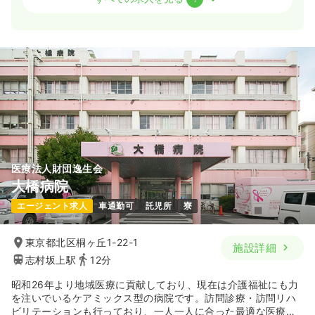
一時募集休止
日勤のみ（常勤）
637
給与
万円〜
/年
※一例
時間
9:00～18:00
（休憩60分）
土日祝休み
年間休日120日
オンコールあり
年収600万円以上可
気になる
詳細を見る
医療法人財団逸生会
大橋病院
エージェント求人
車通勤可
託児所
寮
東京都北区桐ヶ丘1-22-1
施設詳細
志村坂上駅
12分
昭和26年より地域医療に貢献しており、現在は介護福祉にも力
を注いでいるケアミックス型の病院です。訪問診療・訪問リハ
ビリテーションも行っており、一人一人に合った最適な医療を