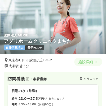
医療法人AGRIE
アグリホームクリニックまちだ
直接応募求人
電子カルテ
東京都町田市成瀬が丘1-3-2
施設詳細
成瀬駅
6分
訪問看護
クリニック
正・准看護師
日勤のみ（常勤）
23.0〜27.5
給与
万円
/月
賞与2.5ヶ月
時間
8:30～18:00
（休憩90分）