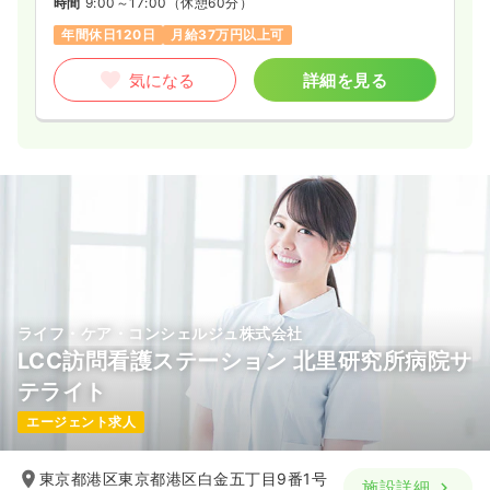
時間
9:00～17:00
（休憩60分）
年間休日120日
月給37万円以上可
気になる
詳細を見る
ライフ・ケア・コンシェルジュ株式会社
LCC訪問看護ステーション 北里研究所病院サ
テライト
エージェント求人
東京都港区東京都港区白金五丁目9番1号
施設詳細