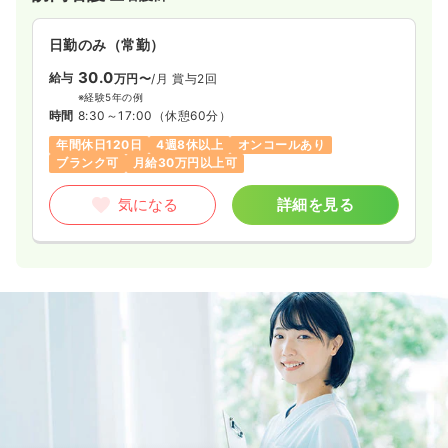
日勤のみ（常勤）
30.0
給与
万円〜
/月
賞与2回
※経験5年の例
時間
8:30～17:00
（休憩60分）
年間休日120日
4週8休以上
オンコールあり
ブランク可
月給30万円以上可
気になる
詳細を見る