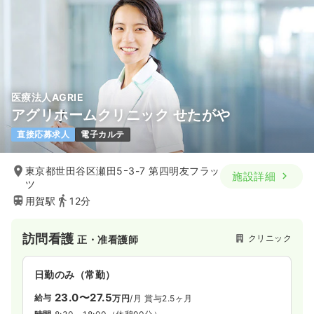
医療法人AGRIE
アグリホームクリニック せたがや
直接応募求人
電子カルテ
東京都世田谷区瀬田5ｰ3-7 第四明友フラッ
施設詳細
ツ
用賀駅
12分
訪問看護
クリニック
正・准看護師
日勤のみ（常勤）
23.0〜27.5
給与
万円
/月
賞与2.5ヶ月