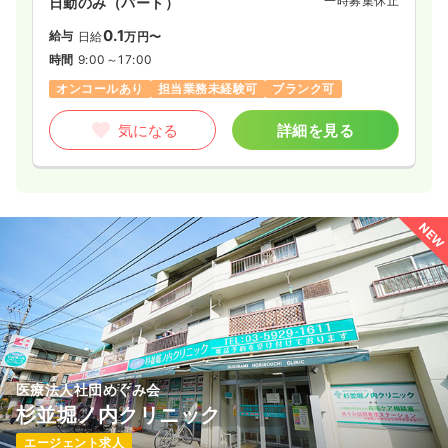
一時募集休止
日勤のみ（パート）
0.1
給与
日給
万円〜
時間
9:00～17:00
オンコールあり
担当業務未経験可
ブランク可
気になる
詳細を見る
NEW
医療法人社団めぐみ会
杉並堀ノ内クリニック
エージェント求人