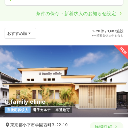
条件の保存・新着求人のお知らせ設定
1-20件 / 1,687施設
※一時募集休止中を含む
NEW
U family clinic
直接応募求人
電子カルテ
車通勤可
東京都小平市学園西町3-22-19
施設詳細