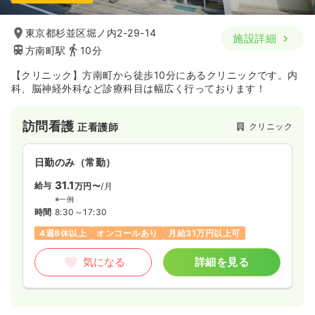
東京都杉並区堀ノ内2-29-14
施設詳細
方南町駅
10分
【クリニック】方南町から徒歩10分にあるクリニックです。内
科、脳神経外科など診療科目は幅広く行っております！
訪問看護
クリニック
正看護師
日勤のみ（常勤）
31.1
給与
万円〜
/月
※一例
時間
8:30～17:30
4週8休以上
オンコールあり
月給31万円以上可
気になる
詳細を見る