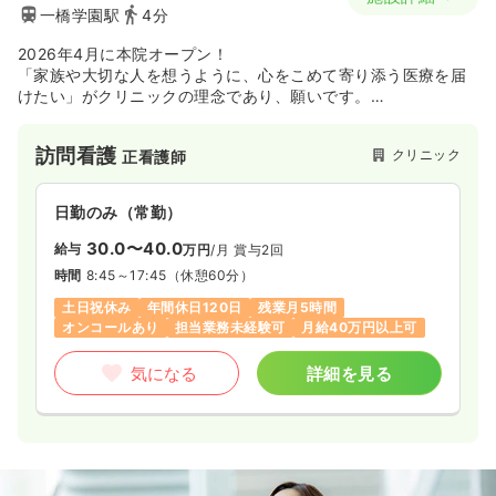
一橋学園駅
4分
2026年4月に本院オープン！
「家族や大切な人を想うように、心をこめて寄り添う医療を届
けたい」がクリニックの理念であり、願いです。
私は家庭医療専門医で子どもの発熱からご高齢の方の在宅療養
まで、世代をこえて家族全体を支える医療を行っています。病
訪問看護
クリニック
正看護師
気を診るだけでなく、“人・家族・暮らし・想い”にも 寄り添
い、笑顔が生まれる医療を届けることを大切にしています。
副代表は、事務長に加え、訪問看護ステーションの所長や医療
日勤のみ（常勤）
法人の看護師長を務めた、
経験豊かな看護師です。
30.0〜40.0
給与
万円
/月
賞与2回
スタッフ一人ひとりの声を大切にし、患者さんのみならず、ス
時間
8:45～17:45
（休憩60分）
タッフの幸せにもつながるクリニックを目指しています。2025
年6月に開院し、現在は訪問診療を主に行っていますが、2026
土日祝休み
年間休日120日
残業月5時間
年4月より外来棟含めた新しいクリニックを開院しました。
オンコールあり
担当業務未経験可
月給40万円以上可
気になる
詳細を見る