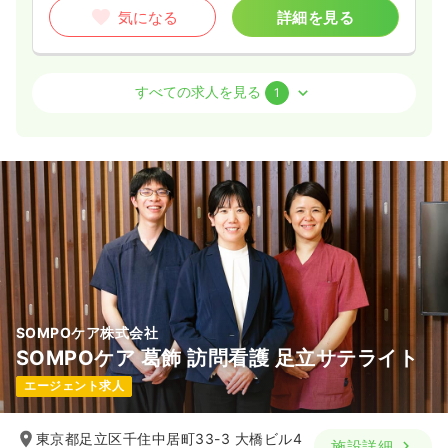
気になる
詳細を見る
訪問看護
訪問看護
正看護師 / 管理職
すべての求人を見る
1
日勤のみ（常勤）
41.0〜47.8
給与
万円
/月
※経験5年の例
時間
9:00～18:00
年間休日120日
4週8休以上
オンコールあり
月給40万円以上可
気になる
詳細を見る
SOMPOケア株式会社
SOMPOケア 葛飾 訪問看護 足立サテライト
エージェント求人
東京都足立区千住中居町33-3 大橋ビル4
施設詳細