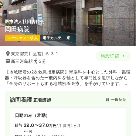
医療法人社団杏精会
岡田病院
エージェント求人
電子カルテ
寮
東京都荒川区荒川5-3-1
施設詳細
新三河島駅
3分
【地域密着の2次救急指定病院】胃腸科を中心とした外科・循環
器・呼吸器を含めた一般内科を軸として専門性を追求しながら
「全身のサポートもする地域密着医療」を手がけています。さ
らには地域のクリニックおよび大学病院の医師との連携を促進
し、より質の高い医療の提供を目指しています。
訪問看護
一般病院
正看護師
日勤のみ（常勤）
29.0〜37.0
給与
万円
/月
賞与4ヶ月
※一例