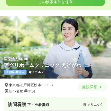
この検索条件を保存
医療法人AGRIE
アグリホームクリニック えどがわ
直接応募求人
電子カルテ
東京都江戸川区松本1ｰ11ｰ3
施設詳細
新小岩駅
11分
訪問看護
クリニック
正・准看護師