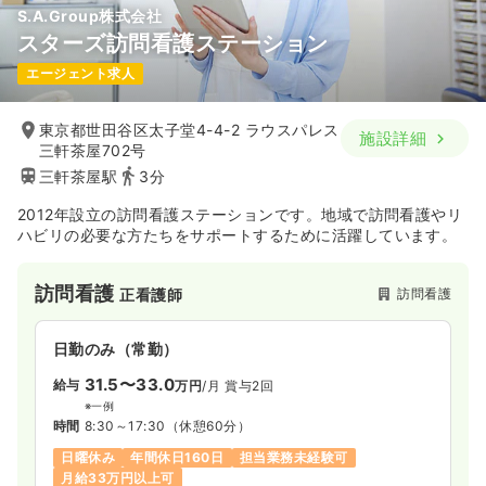
S.A.Group株式会社
スターズ訪問看護ステーション
エージェント求人
東京都世田谷区太子堂4-4-2 ラウスパレス
施設詳細
三軒茶屋702号
三軒茶屋駅
3分
2012年設立の訪問看護ステーションです。地域で訪問看護やリ
ハビリの必要な方たちをサポートするために活躍しています。
訪問看護
訪問看護
正看護師
日勤のみ（常勤）
31.5〜33.0
給与
万円
/月
賞与2回
※一例
時間
8:30～17:30
（休憩60分）
日曜休み
年間休日160日
担当業務未経験可
月給33万円以上可