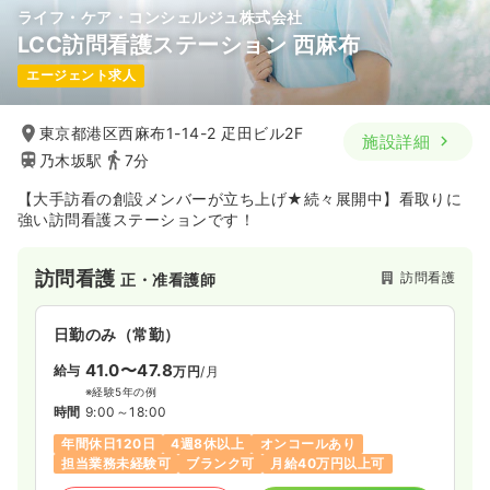
ライフ・ケア・コンシェルジュ株式会社
LCC訪問看護ステーション 西麻布
エージェント求人
東京都港区西麻布1-14-2 疋田ビル2F
施設詳細
乃木坂駅
7分
【大手訪看の創設メンバーが立ち上げ★続々展開中】看取りに
強い訪問看護ステーションです！
訪問看護
訪問看護
正・准看護師
日勤のみ（常勤）
41.0〜47.8
給与
万円
/月
※経験5年の例
時間
9:00～18:00
年間休日120日
4週8休以上
オンコールあり
担当業務未経験可
ブランク可
月給40万円以上可