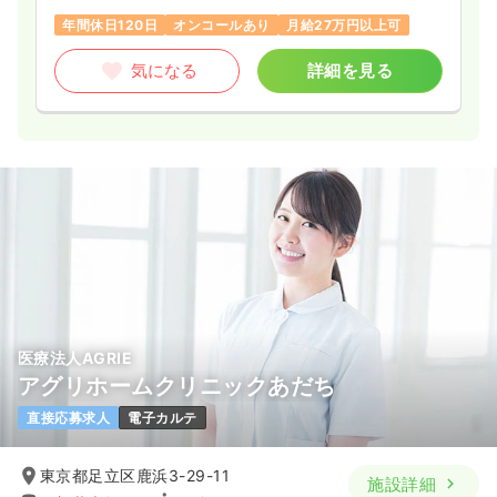
年間休日120日
オンコールあり
月給27万円以上可
気になる
詳細を見る
医療法人AGRIE
アグリホームクリニックあだち
直接応募求人
電子カルテ
東京都足立区鹿浜3-29-11
施設詳細