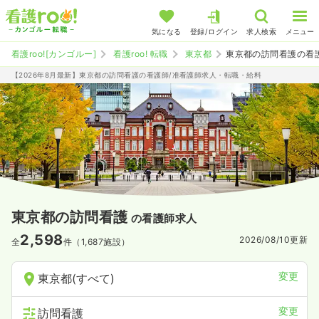
気になる
登録/ログイン
求人検索
メニュー
看護roo![カンゴルー]
看護roo! 転職
東京都
東京都の訪問看護の看
【2026年8月最新】東京都の訪問看護の看護師/准看護師求人・転職・給料
東京都の訪問看護
の看護師求人
2,598
2026/08/10
更新
全
件（1,687施設）
変更
東京都(すべて)
変更
訪問看護