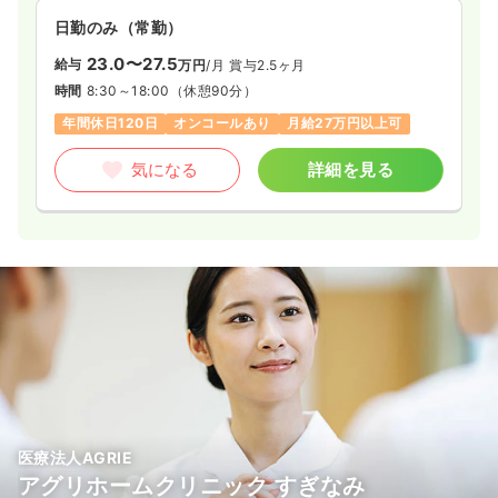
日勤のみ（常勤）
23.0〜27.5
給与
万円
/月
賞与2.5ヶ月
時間
8:30～18:00
（休憩90分）
年間休日120日
オンコールあり
月給27万円以上可
気になる
詳細を見る
医療法人AGRIE
アグリホームクリニック すぎなみ