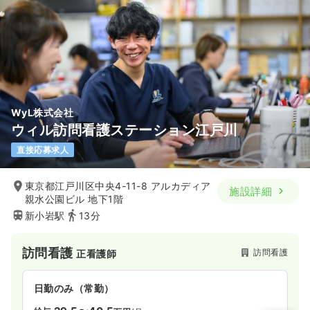
WyL株式会社
ウィル訪問看護ステーション江戸川
直接応募求人
東京都江戸川区中央4-11-8 アルカディア
施設詳細
親水公園ビル 地下1階
新小岩駅
13分
訪問看護
訪問看護
正看護師
日勤のみ（常勤）