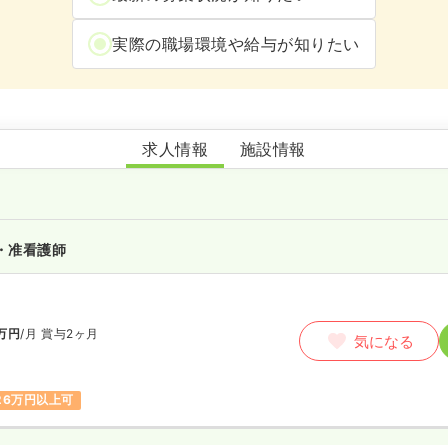
実際の職場環境や給与が知りたい
もろおか保育園
求人情報
施設情報
・准看護師
万円
/月
賞与2ヶ月
気になる
26万円以上可