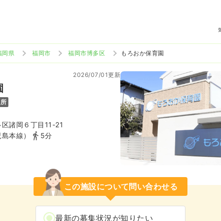
福岡県
福岡市
福岡市博多区
もろおか保育園
2026/07/01更新
園
児所
区諸岡６丁目11-21
児島本線）
5分
この施設について問い合わせる
最新の募集状況が知りたい