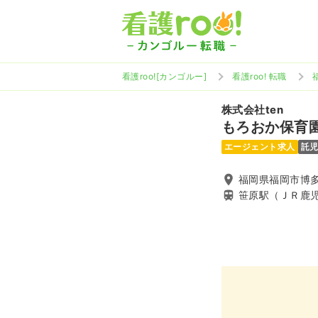
看護roo![カンゴルー]
看護roo! 転職
株式会社ten
もろおか保育
エージェント求人
託
福岡県福岡市博多
笹原駅（ＪＲ鹿