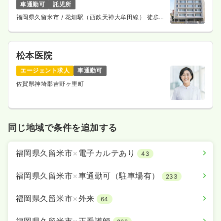
車通勤可
託児所
福岡県久留米市
/ 花畑駅（西鉄天神大牟田線） 徒歩3
分
松本医院
エージェント求人
車通勤可
佐賀県神埼郡吉野ヶ里町
同じ地域で条件を追加する
福岡県久留米市
×
電子カルテあり
43
福岡県久留米市
×
車通勤可（駐車場有）
233
福岡県久留米市
×
外来
64