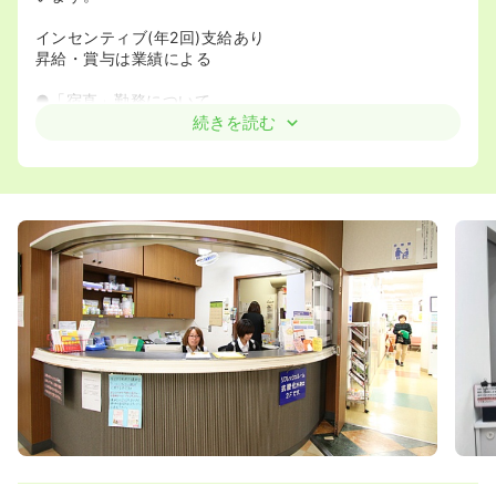
インセンティブ(年2回)支給あり
昇給・賞与は業績による
●「宿直」勤務について
当院は「断続的な宿直勤務」の許可を受けております。
続きを読む
「宿直勤務」は夜勤勤務とは異なり、軽微な業務に限ら
れ、業務としては電話・文書の対応、緊急時の関係者への
連絡、院内の巡回、火災・盗難予防等。
●永年勤続手当、医療費補助制度、退職金制度、住居手
当、育児手当、母子手当等があり福利厚生が充実していま
す
●当院の自由診療、高額な美容医療もスタッフ価格で利用
できます
●院内の様子はHP、SNSをご参照ください