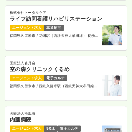
株式会社トータルケア
ライフ訪問看護リハビリステーション
エージェント求人
車通勤可
福岡県久留米市
/ 花畑駅（西鉄天神大牟田線） 徒歩6
分
医療法人杏月会
空の森クリニックくるめ
エージェント求人
電子カルテ
福岡県久留米市
/ 西鉄久留米駅（西鉄天神大牟田線）
徒歩2分
医療法人松風海
内藤病院
エージェント求人
90床
電子カルテ