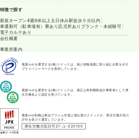
特徴で探す
新規オープン
4週8休以上
土日休み
駅徒歩５分以内
車通勤可（駐車場有）
寮あり
託児所あり
ブランク・未経験可
電子カルテあり
会社概要
事業所案内
看護roo!を運営する(株)クイックは、個人情報保護に取り組む企業を示す
プライバシーマークを取得しています。
看護roo!を運営する(株)クイックは、適正な有料職業紹介事業者として厚
生労働省より認定を受けています。
看護roo!転職は東証プライム市場上場企業のクイックが、厚生労働大臣の
許可を受けて運営しています。
厚生労働大臣許可27-ユ-020100