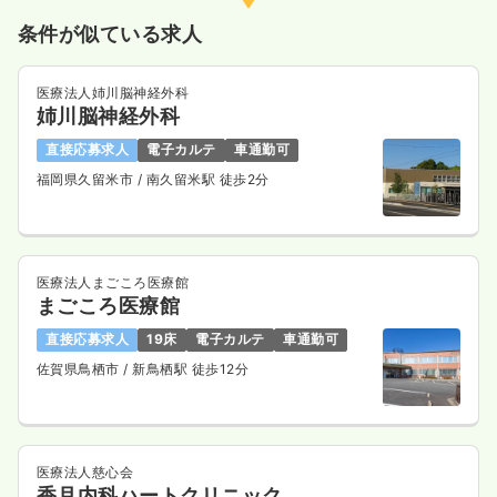
気になる
詳細を見る
条件が似ている求人
医療法人姉川脳神経外科
姉川脳神経外科
直接応募求人
電子カルテ
車通勤可
福岡県久留米市
/ 南久留米駅 徒歩2分
医療法人まごころ医療館
まごころ医療館
直接応募求人
19床
電子カルテ
車通勤可
佐賀県鳥栖市
/ 新鳥栖駅 徒歩12分
医療法人慈心会
香月内科ハートクリニック