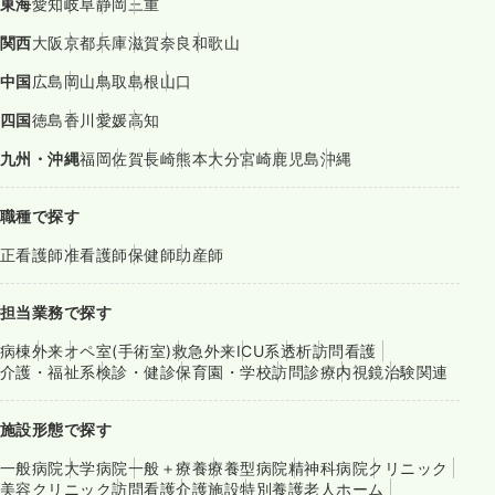
東海
愛知
岐阜
静岡
三重
関西
大阪
京都
兵庫
滋賀
奈良
和歌山
中国
広島
岡山
鳥取
島根
山口
四国
徳島
香川
愛媛
高知
九州・沖縄
福岡
佐賀
長崎
熊本
大分
宮崎
鹿児島
沖縄
職種で探す
正看護師
准看護師
保健師
助産師
担当業務で探す
病棟
外来
オペ室(手術室)
救急外来
ICU系
透析
訪問看護
介護・福祉系
検診・健診
保育園・学校
訪問診療
内視鏡
治験関連
施設形態で探す
一般病院
大学病院
一般＋療養
療養型病院
精神科病院
クリニック
美容クリニック
訪問看護
介護施設
特別養護老人ホーム