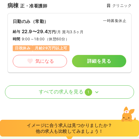
病棟
クリニック
正・准看護師
一時募集休止
日勤のみ（常勤）
22.9〜29.4
給与
万円
/月
賞与3.5ヶ月
時間
9:00～18:00
（休憩60分）
日祝休み
月給29万円以上可
気になる
詳細を見る
その他
クリニック
正・准看護師
すべての求人を見る
1
一時募集休止
日勤のみ（常勤）
22.9〜30.0
給与
万円
/月
賞与3.5ヶ月
時間
9:00～18:00
（休憩60分）
イメージに合う求人は見つかりましたか？
他の求人も比較してみましょう！
日祝休み
月給30万円以上可