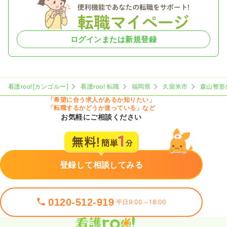
ログインまたは新規登録
看護roo![カンゴルー]
看護roo! 転職
福岡県
久留米市
森山整形
「希望に合う求人があるか知りたい」
「転職するかどうか迷っている」など
お気軽にご相談ください
登録して相談してみる
0120-512-919
平日9:00～18:00