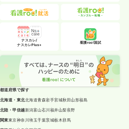
ナスカレ/
看護roo!国試
ナスカレPlus+
都道府県で探す
北海道・東北
北海道
青森
岩手
宮城
秋田
山形
福島
北陸・甲信越
新潟
富山
石川
福井
山梨
長野
関東
東京
神奈川
埼玉
千葉
茨城
栃木
群馬