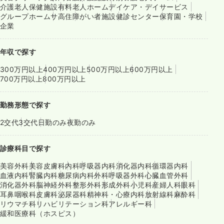
介護老人保健施設
有料老人ホーム
デイケア・デイサービス
グループホーム
サ高住
障がい者施設
健診センター
保育園・学校
企業
年収で探す
300万円以上
400万円以上
500万円以上
600万円以上
700万円以上
800万円以上
勤務形態で探す
2交代
3交代
日勤のみ
夜勤のみ
診療科目で探す
美容外科
美容皮膚科
内科
呼吸器内科
消化器内科
循環器内科
血液内科
腎臓内科
糖尿病内科
外科
呼吸器外科
心臓血管外科
消化器外科
脳神経外科
整形外科
形成外科
小児科
産婦人科
眼科
耳鼻咽喉科
皮膚科
泌尿器科
精神科・心療内科
放射線科
麻酔科
リウマチ科
リハビリテーション科
アレルギー科
緩和医療科（ホスピス）