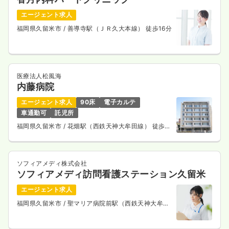
エージェント求人
福岡県久留米市
/ 善導寺駅（ＪＲ久大本線） 徒歩16分
医療法人松風海
内藤病院
エージェント求人
90床
電子カルテ
車通勤可
託児所
福岡県久留米市
/ 花畑駅（西鉄天神大牟田線） 徒歩3
分
ソフィアメディ株式会社
ソフィアメディ訪問看護ステーション久留米
エージェント求人
福岡県久留米市
/ 聖マリア病院前駅（西鉄天神大牟田
線） 徒歩7分