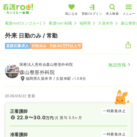
気になる
登録/ログイン
求人検索
メニュー
看護roo![カンゴルー]
看護roo! 転職
福岡県
久留米市
森山整形
外来
日勤のみ / 常勤
直接応募求人
日祝休み
月給30万円以上可
医療法人恵有会森山整形外科院
施設情報
森山整形外科院
福岡県久留米市 / 久留米駅 バス6分
2026/06/22 更新
正看護師
一時募集休止
22.9〜30.0
賞与 3.5ヶ月
万円
/月
准看護師
一時募集休止