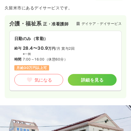
4週8休以上
月給23万円以上可
久留米市にあるデイサービスです。
気になる
詳細を見る
介護・福祉系
デイケア・デイサービス
正・准看護師
日勤のみ（常勤）
一時募集休止
2交代（常勤）
28.4〜30.9
給与
万円
/月
賞与2回
22.8〜27.9
給与
万円
/月
賞与4ヶ月
※一例
※一例
時間
7:00～16:00
（休憩60分）
時間
8:45～17:45
（休憩60分）
月給30万円以上可
4週8休以上
月給27万円以上可
気になる
詳細を見る
気になる
詳細を見る