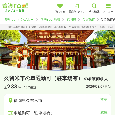
気になる
登録/ログイン
求人検索
メニュー
看護roo![カンゴルー]
看護roo! 転職
福岡県
久留米市
久留米市
【2026年8月最新】久留米市の車通勤可（駐車場有）の看護師/准看護師求人・転職・給料
久留米市の車通勤可（駐車場有）
の看護師求人
233
2026/08/07
更新
全
件（132施設）
変更
福岡県久留米市
変更
車通勤可（駐車場有）