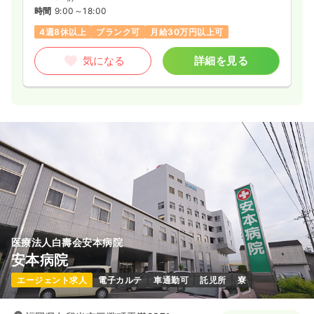
時間
9:00～18:00
4週8休以上
ブランク可
月給30万円以上可
気になる
詳細を見る
医療法人白壽会安本病院
安本病院
エージェント求人
電子カルテ
車通勤可
託児所
寮