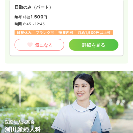
日勤のみ（パート）
1,500
給与
時給
円
時間
8:45～12:45
日祝休み
ブランク可
扶養内可
時給1,500円以上可
気になる
詳細を見る
医療法人栄高会
河田産婦人科