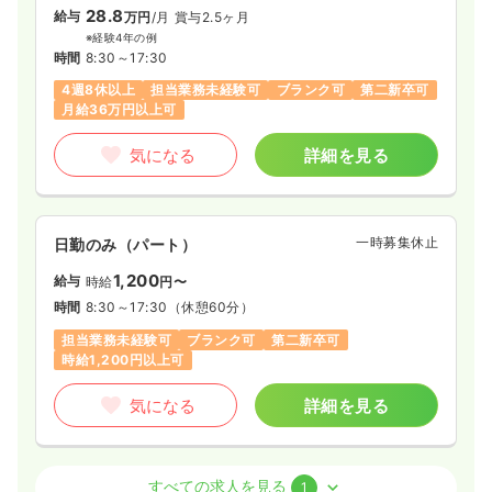
28.8
給与
万円
/月
賞与2.5ヶ月
※経験4年の例
時間
8:30～17:30
4週8休以上
担当業務未経験可
ブランク可
第二新卒可
月給36万円以上可
気になる
詳細を見る
一時募集休止
日勤のみ（パート）
1,200
給与
時給
円〜
時間
8:30～17:30
（休憩60分）
担当業務未経験可
ブランク可
第二新卒可
時給1,200円以上可
気になる
詳細を見る
外来
一般＋療養
正看護師
すべての求人を見る
1