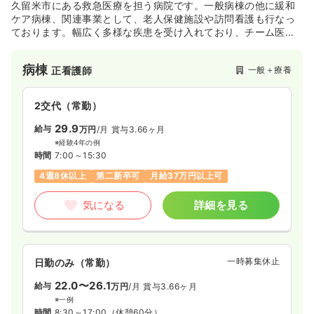
久留米市にある救急医療を担う病院です。一般病棟の他に緩和
ケア病棟、関連事業として、老人保健施設や訪問看護も行なっ
ております。幅広く多様な疾患を受け入れており、チーム医療
を通してよりよい医療サービスの提供に努めております。
病棟
一般＋療養
正看護師
2交代（常勤）
29.9
給与
万円
/月
賞与3.66ヶ月
※経験4年の例
時間
7:00～15:30
4週8休以上
第二新卒可
月給37万円以上可
気になる
詳細を見る
一時募集休止
日勤のみ（常勤）
22.0〜26.1
給与
万円
/月
賞与3.66ヶ月
※一例
時間
8:30～17:00
（休憩60分）