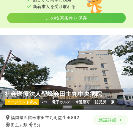
新着求人を受け取れる
この検索条件を保存
社会医療法人聖峰会田主丸中央病院
エージェント求人
7:1
電子カルテ
車通勤可
託児所
寮
福岡県久留米市田主丸町益生田892
施設詳細
田主丸駅
5分