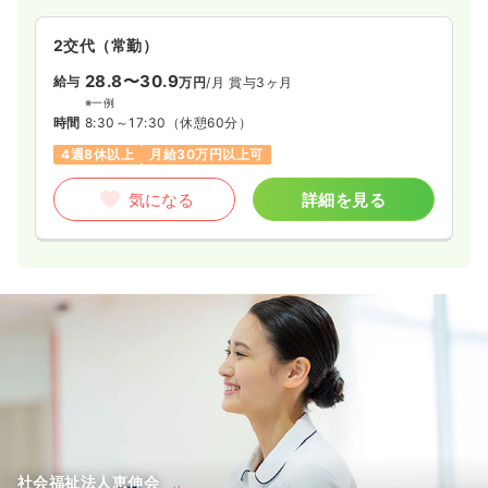
2交代（常勤）
28.8〜30.9
給与
万円
/月
賞与3ヶ月
※一例
時間
8:30～17:30
（休憩60分）
4週8休以上
月給30万円以上可
気になる
詳細を見る
社会福祉法人恵伸会