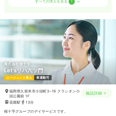
すべての求人を見る
1
一時募集休止
2交代（常勤）
24.0
給与
万円〜
/月
賞与2回
※一例
時間
8:30～17:30
ブランク可
第二新卒可
月給24万円以上可
気になる
詳細を見る
株式会社桜十字
Let'sリハ六ツ門
エージェント求人
車通勤可
福岡県久留米市小頭町3−16 クラシオン小
施設詳細
頭公園前 1F
花畑駅
13分
桜十字グループのデイサービスです。