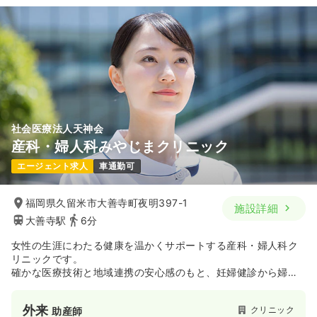
社会医療法人天神会
産科・婦人科みやじまクリニック
エージェント求人
車通勤可
福岡県久留米市大善寺町夜明397-1
施設詳細
大善寺駅
6分
女性の生涯にわたる健康を温かくサポートする産科・婦人科ク
リニックです。
確かな医療技術と地域連携の安心感のもと、妊婦健診から婦人
科疾患の相談まで、一人ひとりに寄り添った丁寧な診療を提供
しています。
外来
クリニック
助産師