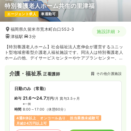
特別養護老人ホーム共生の里津福
エージェント求人
車通勤可
福岡県久留米市荒木町白口552-3
施設詳細
津福駅
3分
【特別養護老人ホーム】社会福祉法人恵伸会が運営するユニッ
ト型地域密着型介護老人福祉施設です。同法人は特別養護老人
ホームの他、デイサービスセンターやケアプランセンター、シ
ョートステイ、小規模多機能ホームが併設しています。職員一
人一人が仕事を楽しもうという法人の理念を大切にしている施
介護・福祉系
その他介護施設
正看護師
設です。
日勤のみ（常勤）
21.6〜24.7
給与
万円
/月
賞与3.5ヶ月
※一例
時間
8:00～17:00
（休憩60分）
4週8休以上
オンコールあり
担当業務未経験可
月給24万円以上可