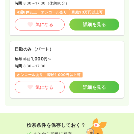
時間
8:30～17:30
（休憩60分）
時間
8:30～17:30
4週8休以上
オンコールあり
月給33万円以上可
オンコールあり
ブランク可
時給1,500円以上可
気になる
詳細を見る
気になる
詳細を見る
日勤のみ（パート）
1,000
給与
時給
円〜
時間
8:30～17:30
オンコールあり
時給1,000円以上可
気になる
詳細を見る
検索条件を保存しておく？
あとから簡単に検索