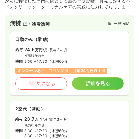
がんに特化した専門病院として癌の早期診断・再発に対するペ
インクリニック・ターミナルケアの実践に注力しており、ま
た、メタボリックシンドロームにならないための予防医学の実
践も行っております。癌治療に関する最先端医療を提供すべく
病棟
一般病院
正・准看護師
職員一同自己研磨を絶やさず努力を続けております。
日勤のみ（常勤）
24.5
給与
万円
/月
賞与3ヶ月
※経験8年の例
時間
8:30～17:30
（休憩60分）
オンコールあり
ブランク可
月給24万円以上可
気になる
詳細を見る
2交代（常勤）
23.7
給与
万円
/月
賞与3ヶ月
※経験5年の例
時間
8:30～17:30
（休憩60分）
8:30～17:30
（休憩60分）