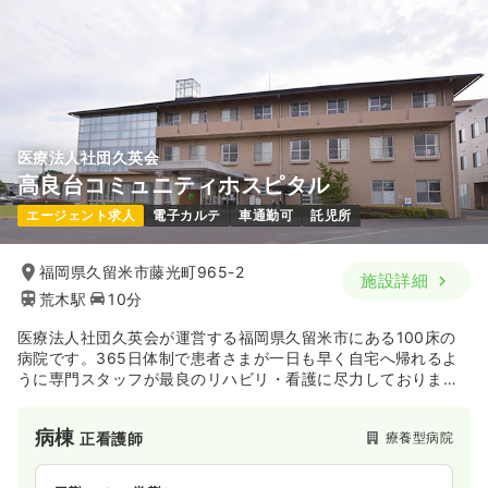
※一例
時間
8:30～17:00
4週8休以上
月給26万円以上可
気になる
詳細を見る
医療法人社団久英会
オペ室(手術室)
一般＋療養
正看護師
高良台コミュニティホスピタル
エージェント求人
電子カルテ
車通勤可
託児所
一時募集休止
日勤のみ（常勤）
25.9〜30.0
給与
万円
/月
賞与3.66ヶ月
福岡県久留米市藤光町965-2
施設詳細
※一例
荒木駅
10分
時間
8:30～17:00
4週8休以上
オンコールあり
月給30万円以上可
医療法人社団久英会が運営する福岡県久留米市にある100床の
病院です。365日体制で患者さまが一日も早く自宅へ帰れるよ
うに専門スタッフが最良のリハビリ・看護に尽力しておりま
気になる
詳細を見る
す。
病棟
療養型病院
正看護師
内視鏡
一般＋療養
正・准看護師