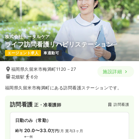
オンコールあり
月給31万円以上可
気になる
詳細を見る
株式会社トータルケア
外来
一般病院
正・准看護師
ライフ訪問看護リハビリステーション
エージェント求人
車通勤可
一時募集休止
日勤のみ（常勤）
19.7
給与
万円
/月
賞与3ヶ月
福岡県久留米市梅満町1120－27
施設詳細
※経験5年の例
花畑駅
6分
時間
8:30～17:30
（休憩60分）
オンコールあり
ブランク可
月給25万円以上可
福岡県久留米市梅満町にある訪問看護ステーションです。
気になる
詳細を見る
訪問看護
訪問看護
正・准看護師
日勤のみ（常勤）
一時募集休止
日勤のみ（パート）
20.0〜33.0
給与
万円
/月
賞与3ヶ月
1,500
給与
時給
円〜
※一例