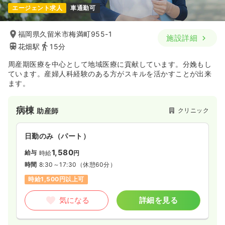
エージェント求人
車通勤可
福岡県久留米市梅満町955-1
施設詳細
花畑駅
15分
周産期医療を中心として地域医療に貢献しています。分娩もし
ています。産婦人科経験のある方がスキルを活かすことが出来
ます。
病棟
クリニック
助産師
日勤のみ（パート）
1,580
給与
時給
円
時間
8:30～17:30
（休憩60分）
時給1,500円以上可
気になる
詳細を見る