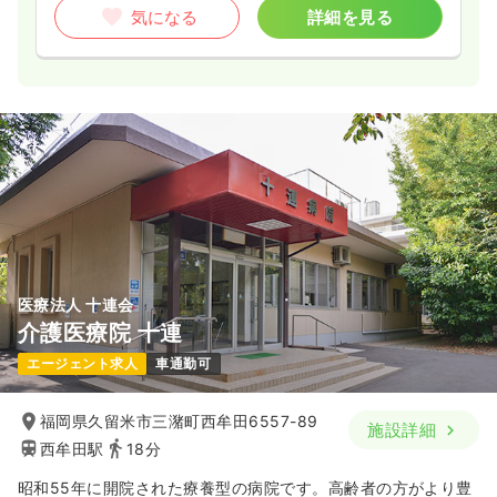
気になる
詳細を見る
医療法人 十連会
介護医療院 十連
エージェント求人
車通勤可
福岡県久留米市三潴町西牟田6557-89
施設詳細
西牟田駅
18分
昭和55年に開院された療養型の病院です。高齢者の方がより豊