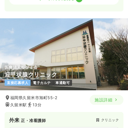
一時募集休止
日勤のみ（常勤）
27.0〜33.8
給与
万円
/月
賞与2回
※一例
時間
8:30～17:30
月給33万円以上可
気になる
詳細を見る
医療法人サツミ会
迎甲状腺クリニック
直接応募求人
電子カルテ
車通勤可
福岡県久留米市旭町55-2
施設詳細
久留米駅
13分
外来
クリニック
正・准看護師