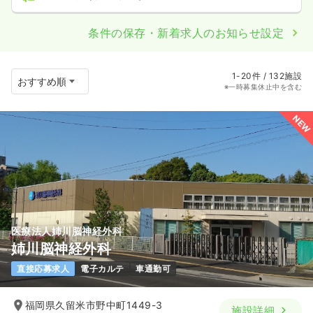
条件の保存・新着求人のお知らせ設定
1-20件 / 132施設
※一時募集休止中を含む
NEW
医療法人姉川脳神経外科
姉川脳神経外科
直接応募求人
電子カルテ
車通勤可
福岡県久留米市野中町1449-3
施設詳細