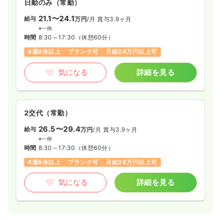
日勤のみ（常勤）
一時募集休止
日勤のみ（常勤）
21.1〜24.1
給与
万円
/月
賞与3.9ヶ月
20.5〜22.6
給与
万円
/月
賞与4ヶ月
※一例
※一例
時間
8:30～17:30
（休憩60分）
時間
8:30～17:00
4週8休以上
ブランク可
月給24万円以上可
日祝休み
4週8休以上
月給22万円以上可
気になる
詳細を見る
気になる
詳細を見る
2交代（常勤）
26.5〜29.4
給与
万円
/月
賞与3.9ヶ月
※一例
時間
8:30～17:30
（休憩60分）
4週8休以上
ブランク可
月給29万円以上可
気になる
詳細を見る