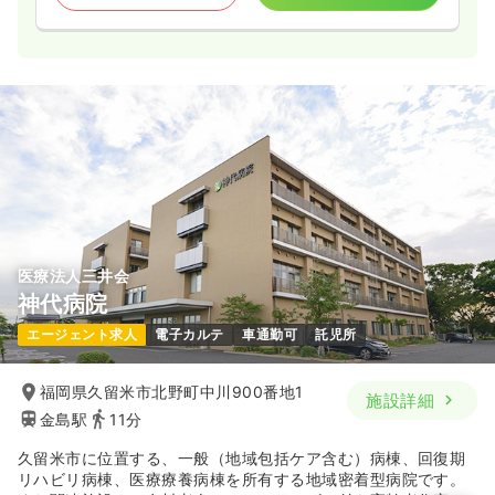
医療法人三井会
神代病院
エージェント求人
電子カルテ
車通勤可
託児所
福岡県久留米市北野町中川900番地1
施設詳細
金島駅
11分
久留米市に位置する、一般（地域包括ケア含む）病棟、回復期
リハビリ病棟、医療療養病棟を所有する地域密着型病院です。