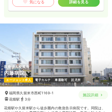
気になる
詳細を見る
医療法人松風海
内藤病院
エージェント求人
電子カルテ
車通勤可
託児所
福岡県久留米市西町1169-1
施設詳細
花畑駅
3分
花畑駅や久留米駅から徒歩圏内の救急告示病院です。同院は、