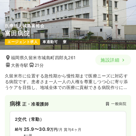
医療法人城島富裕会
富田病院
エージェント求人
車通勤可
寮
福岡県久留米市城島町四郎丸261
施設詳細
大善寺駅
21分
久留米市に位置する急性期から慢性期まで医療ニーズに対応す
る病院です。患者さま一人一人の人権を尊重しつつ心に寄り添
うケアを目指し、地域全体での医療に貢献できる病院作りに取
り組んでおります。
病棟
一般病院
正・准看護師
2交代（常勤）
25.9〜30.9
給与
万円
/月
賞与4ヶ月
※一例