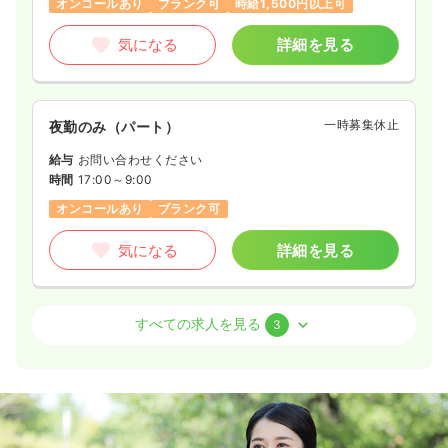
オンコールあり
ブランク可
時給1,500円以上可
気になる
詳細を見る
一時募集休止
夜勤のみ（パート）
給与
お問い合わせください
時間
17:00～9:00
オンコールあり
ブランク可
気になる
詳細を見る
訪問看護
一般病院
正・准看護師
すべての求人を見る
3
日勤のみ（常勤）
24.3〜31.5
給与
万円
/月
賞与3ヶ月
※一例
時間
8:30～17:30
（休憩60分）