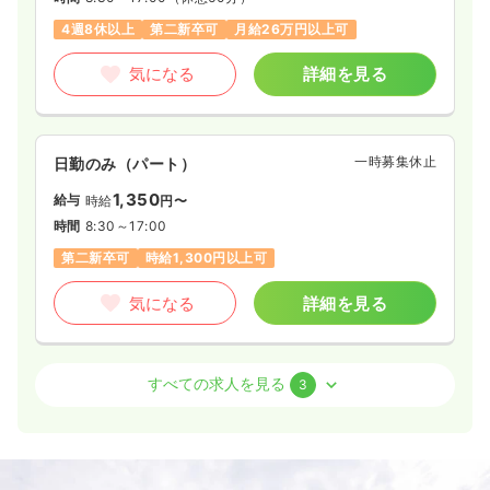
4週8休以上
第二新卒可
月給26万円以上可
気になる
詳細を見る
一時募集休止
日勤のみ（パート）
1,350
給与
時給
円〜
時間
8:30～17:00
第二新卒可
時給1,300円以上可
気になる
詳細を見る
外来
一般＋療養
正・准看護師
すべての求人を見る
3
2交代（常勤）
24.5〜26.6
給与
万円
/月
賞与4ヶ月