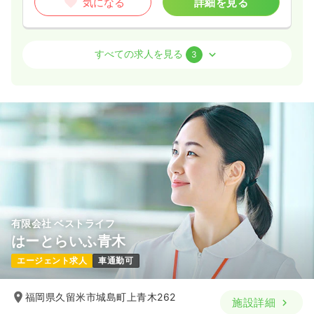
気になる
詳細を見る
外来
療養型病院
正看護師
すべての求人を見る
3
一時募集休止
日勤のみ（パート）
1,200
給与
時給
円〜
時間
8:45～17:45
（休憩60分）
時給1,200円以上可
気になる
詳細を見る
介護・福祉系
療養型病院
有限会社 ベストライフ
正看護師
はーとらいふ青木
一時募集休止
日勤のみ（常勤）
エージェント求人
車通勤可
18.8〜23.9
給与
万円
/月
賞与4ヶ月
※一例
福岡県久留米市城島町上青木262
施設詳細
時間
8:45～17:45
（休憩60分）