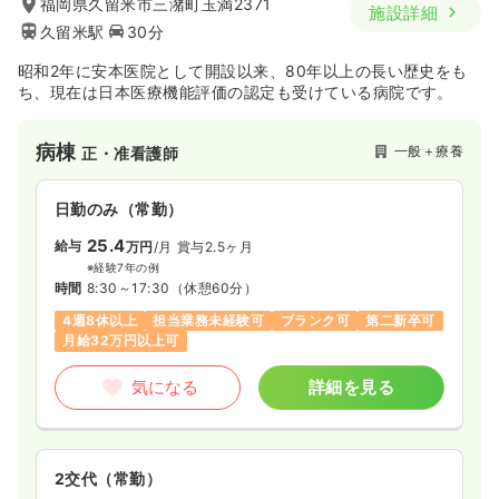
福岡県久留米市三潴町玉満2371
施設詳細
久留米駅
30分
昭和2年に安本医院として開設以来、80年以上の長い歴史をも
ち、現在は日本医療機能評価の認定も受けている病院です。
病棟
一般＋療養
正・准看護師
日勤のみ（常勤）
25.4
給与
万円
/月
賞与2.5ヶ月
※経験7年の例
時間
8:30～17:30
（休憩60分）
4週8休以上
担当業務未経験可
ブランク可
第二新卒可
月給32万円以上可
気になる
詳細を見る
2交代（常勤）