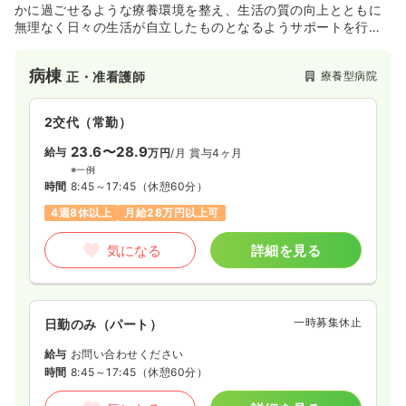
かに過ごせるような療養環境を整え、生活の質の向上とともに
無理なく日々の生活が自立したものとなるようサポートを行っ
ております。
病棟
療養型病院
正・准看護師
2交代（常勤）
23.6〜28.9
給与
万円
/月
賞与4ヶ月
※一例
時間
8:45～17:45
（休憩60分）
4週8休以上
月給28万円以上可
気になる
詳細を見る
一時募集休止
日勤のみ（パート）
給与
お問い合わせください
時間
8:45～17:45
（休憩60分）