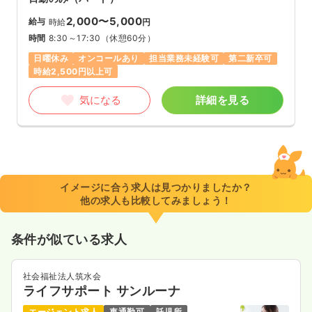
2,000〜5,000
給与
時給
円
時間
8:30～17:30
（休憩60分）
日曜休み
オンコールあり
担当業務未経験可
第二新卒可
時給2,500円以上可
気になる
詳細を見る
イメージに合う求人は見つかりましたか？
他の求人も比較してみましょう！
条件が似ている求人
社会福祉法人筑水会
ライフサポート サンルーナ
エージェント求人
車通勤可
託児所