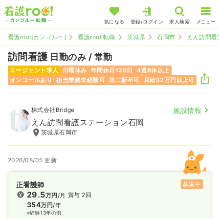
気になる
登録/ログイン
求人検索
メニュー
看護roo![カンゴルー]
看護roo! 転職
茨城県
石岡市
えん訪問看
訪問看護
日勤のみ / 常勤
エージェント求人
日曜休み
年間休日120日
4週8休以上
オンコールあり
担当業務未経験可
第二新卒可
月給32万円以上可
株式会社Bridge
施設情報
えん訪問看護ステーション石岡
茨城県石岡市
2026/08/05 更新
正看護師
募集中
29.5
賞与 2回
万円
/月
354
万円
/年
※経験13年の例