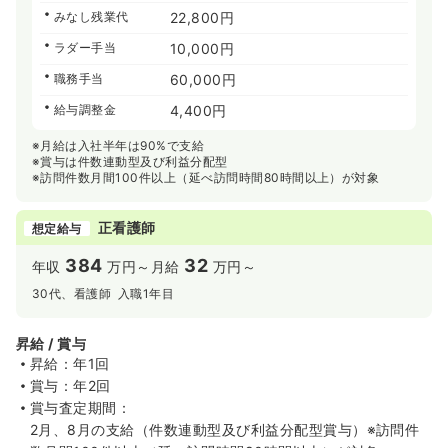
みなし残業代
22,800円
ラダー手当
10,000円
職務手当
60,000円
給与調整金
4,400円
※月給は入社半年は90%で支給
※賞与は件数連動型及び利益分配型
※訪問件数月間100件以上（延べ訪問時間80時間以上）が対象
正看護師
想定給与
384
32
年収
万円～
月給
万円～
30代、看護師 入職1年目
昇給 / 賞与
昇給：年1回
賞与：年2回
賞与査定期間：
2月、8月の支給（件数連動型及び利益分配型賞与）※訪問件