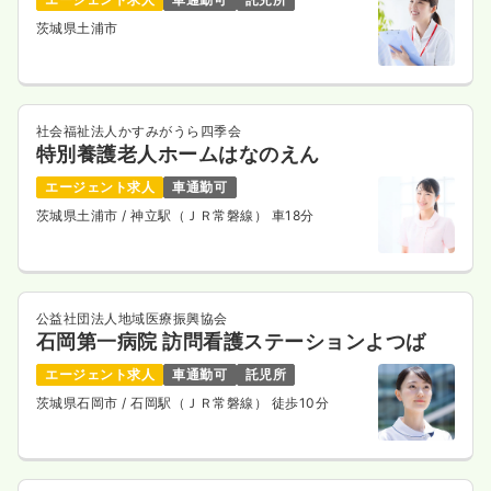
茨城県土浦市
社会福祉法人かすみがうら四季会
特別養護老人ホームはなのえん
エージェント求人
車通勤可
茨城県土浦市
/ 神立駅（ＪＲ常磐線） 車18分
公益社団法人地域医療振興協会
石岡第一病院 訪問看護ステーションよつば
エージェント求人
車通勤可
託児所
茨城県石岡市
/ 石岡駅（ＪＲ常磐線） 徒歩10分