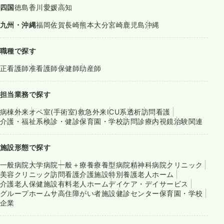
四国
徳島
香川
愛媛
高知
九州・沖縄
福岡
佐賀
長崎
熊本
大分
宮崎
鹿児島
沖縄
職種で探す
正看護師
准看護師
保健師
助産師
担当業務で探す
病棟
外来
オペ室(手術室)
救急外来
ICU系
透析
訪問看護
介護・福祉系
検診・健診
保育園・学校
訪問診療
内視鏡
治験関連
施設形態で探す
一般病院
大学病院
一般＋療養
療養型病院
精神科病院
クリニック
美容クリニック
訪問看護
介護施設
特別養護老人ホーム
介護老人保健施設
有料老人ホーム
デイケア・デイサービス
グループホーム
サ高住
障がい者施設
健診センター
保育園・学校
企業