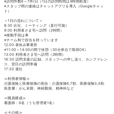
※訪問件数6～7件/日（1日の訪問時間は4時間程度）
※スタッフ間の連絡はチャットアプリを導入（Googleチャッ
ト）
＜1日の流れについて＞
8:30 出社、ミーティング（直行可能）
9:00 利用者さま宅へ訪問（2時間）
※移動手段は車
※チーム制で担当を持っています
12:00 昼休み事業所
※11:00～14:00の間で休憩（30分単位で取得OK）
13:00 利用者さま宅へ訪問（2時間）
16:30 訪問支援の記録、スタッフへの申し送り、カンファレン
ス、翌日の訪問準備
17:30 退社
≪利用者情報≫
介護保険と医療保険の割合：介護保険6,7割、医療保険3,4割
疾患層：がん末期、神経難病、精神科など
≪職員構成≫
看護師：6名（うち管理者1名）
≪その他≫