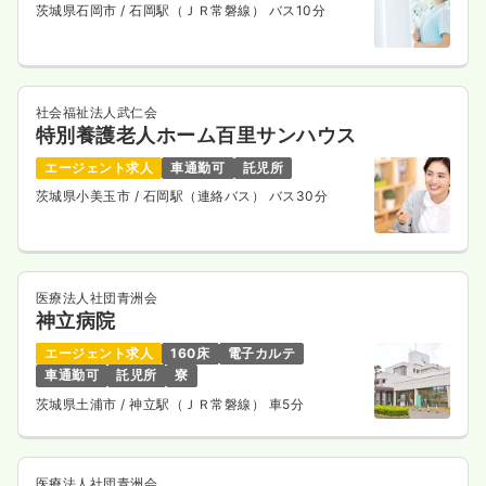
茨城県石岡市
/ 石岡駅（ＪＲ常磐線） バス10分
社会福祉法人武仁会
特別養護老人ホーム百里サンハウス
エージェント求人
車通勤可
託児所
茨城県小美玉市
/ 石岡駅（連絡バス） バス30分
医療法人社団青洲会
神立病院
エージェント求人
160床
電子カルテ
車通勤可
託児所
寮
茨城県土浦市
/ 神立駅（ＪＲ常磐線） 車5分
医療法人社団青洲会