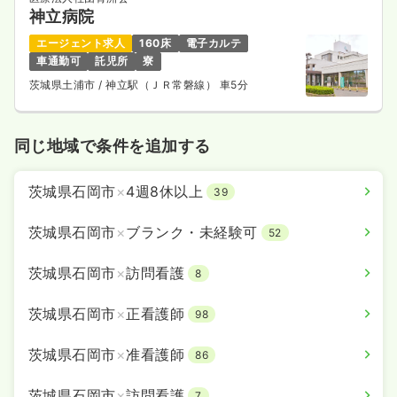
神立病院
エージェント求人
160床
電子カルテ
車通勤可
託児所
寮
茨城県土浦市
/ 神立駅（ＪＲ常磐線） 車5分
同じ地域で条件を追加する
茨城県石岡市
×
4週8休以上
39
茨城県石岡市
×
ブランク・未経験可
52
茨城県石岡市
×
訪問看護
8
茨城県石岡市
×
正看護師
98
茨城県石岡市
×
准看護師
86
茨城県石岡市
×
訪問看護
7