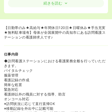
イベートと仕事の両立が可能です！
続きを読む
◆年間休日120日、土日休みになるのでご家庭との時間を
十分に確保できます。
◆社用車貸与で社用車で通勤をしていただきます。無料駐
車場がありますので、通勤がラクラクです♪
◆サポートが手厚く、1人立ちまで2～3ヶ月丁寧に支援い
【日勤帯のみ★高給与★年間休日120日★日曜休み★手当充実
ただけます。
★無料駐車場有】母体が全国展開中の高知市にある訪問看護ス
テーションの看護師求人です♪
≪ママさんナースも働きやすい環境です♪≫
◆働く看護師さんは子育て中の看護師さんが多く、チーム
制で助け合いの精神で働かれています。
仕事内容
◆男性、女性問わず産育休の取得を積極的にしておりま
す！
◆訪問看護ステーションにおける看護業務全般を行っていただ
男性でも1週間の育休の取得実績があります。代表の方もお
きます。
子様がいらっしゃり、子育て理解のある環境です！
バイタルチェック
服薬管理
≪離職率の低いステーションです！≫
看護記録の作成
◆入職後のミスマッチを防ぐために面接を必ず2回行って
簡単な処置
おります。施設や働き方について丁寧に説明もしていただ
緊急対応
けます。
看護師以外の職員に対する指導、助言
そのため、全国の施設全体でも離職率が3〜4％ととっても
オンコール対応
低くなっているそうです！
※訪問状況に応じて直行直帰OK
※移動記録を外出中に記載可能