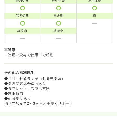
健康保険
厚生年金
雇用保険
労災保険
車通勤
寮
託児所
退職金
車通勤
・社用車貸与で社用車で通勤
その他の福利厚生
◆月1回 社食ランチ（お弁当支給）
◆業務災害総合保険あり
◆タブレット、スマホ支給
◆制服貸与
◆研修制度あり
独り立ちまで2～3ヶ月と手厚くサポート