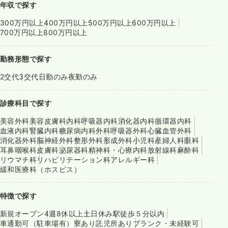
年収で探す
300万円以上
400万円以上
500万円以上
600万円以上
700万円以上
800万円以上
勤務形態で探す
2交代
3交代
日勤のみ
夜勤のみ
診療科目で探す
美容外科
美容皮膚科
内科
呼吸器内科
消化器内科
循環器内科
血液内科
腎臓内科
糖尿病内科
外科
呼吸器外科
心臓血管外科
消化器外科
脳神経外科
整形外科
形成外科
小児科
産婦人科
眼科
耳鼻咽喉科
皮膚科
泌尿器科
精神科・心療内科
放射線科
麻酔科
リウマチ科
リハビリテーション科
アレルギー科
緩和医療科（ホスピス）
特徴で探す
新規オープン
4週8休以上
土日休み
駅徒歩５分以内
車通勤可（駐車場有）
寮あり
託児所あり
ブランク・未経験可