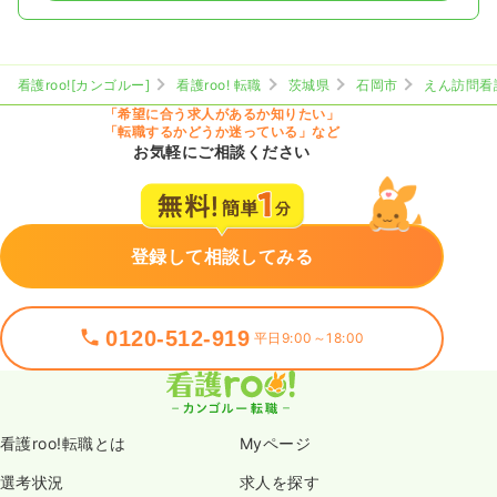
看護roo![カンゴルー]
看護roo! 転職
茨城県
石岡市
えん訪問看
「希望に合う求人があるか知りたい」
「転職するかどうか迷っている」など
お気軽にご相談ください
登録して相談してみる
0120-512-919
平日9:00～18:00
看護roo!転職とは
Myページ
選考状況
求人を探す