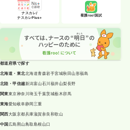
ナスカレ/
看護roo!国試
ナスカレPlus+
都道府県で探す
北海道・東北
北海道
青森
岩手
宮城
秋田
山形
福島
北陸・甲信越
新潟
富山
石川
福井
山梨
長野
関東
東京
神奈川
埼玉
千葉
茨城
栃木
群馬
東海
愛知
岐阜
静岡
三重
関西
大阪
京都
兵庫
滋賀
奈良
和歌山
中国
広島
岡山
鳥取
島根
山口