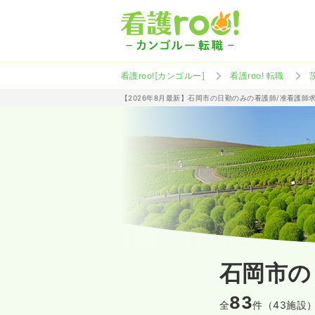
看護roo![カンゴルー]
看護roo! 転職
【2026年8月最新】石岡市の日勤のみの看護師/准看護師
石岡市の
83
全
件（43施設