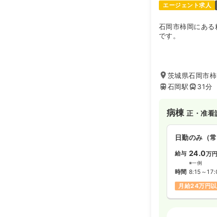
エージェント求人
石岡市柿岡にある
です。
茨城県石岡市柿岡
石岡駅
31分
病棟
正・准看
日勤のみ（常
24.0
給与
万
※一例
時間
8:15～17:
月給24万円
介護・福祉