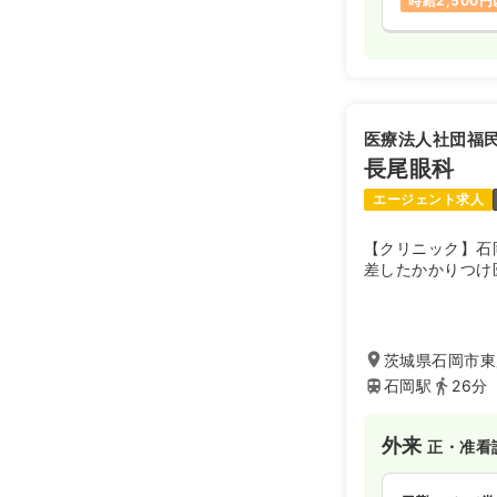
時給2,500
医療法人社団福
長尾眼科
エージェント求人
【クリニック】石
差したかかりつけ
茨城県石岡市東府
石岡駅
26分
外来
正・准看