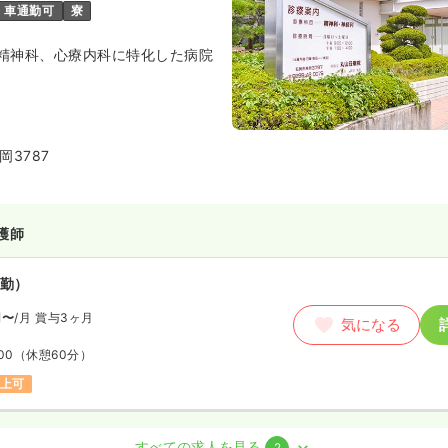
車通勤可
寮
精神科、心療内科に特化した病院
3787
護師
勤）
円〜
/月
賞与3ヶ月
気になる
00
（休憩60分）
以上可
系
正・准看護師
すべての求人を見る
2