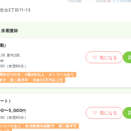
台2丁目11-13
・准看護師
勤）
円
/月
賞与2回
気になる
の例
:30
（休憩60分）
間休日120日
4週8休以上
オンコールあり
験可
第二新卒可
月給32万円以上可
ート）
00〜5,000
円
気になる
:30
（休憩60分）
ンコールあり
担当業務未経験可
第二新卒可