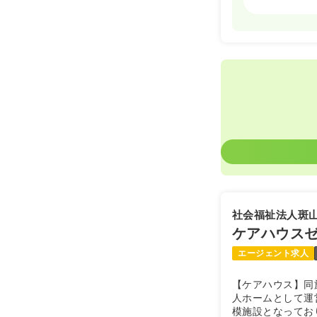
日勤のみ（常
24.0〜3
給与
※一例
時間
8:15～17:
土日祝休み
訪問看護
正
日勤のみ（常
30.0〜
給与
社会福祉法人斑
※一例
時間
8:15～17:
ケアハウス
土日祝休み
エージェント求人
【ケアハウス】同
人ホームとして運
模施設となってお