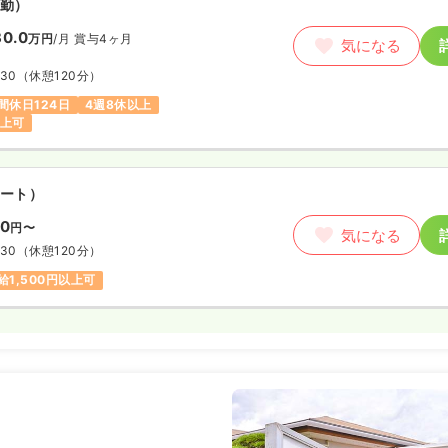
勤）
0.0
万円
/月
賞与4ヶ月
気になる
:30
（休憩120分）
間休日124日
4週8休以上
以上可
ート）
00
円〜
気になる
:30
（休憩120分）
給1,500円以上可