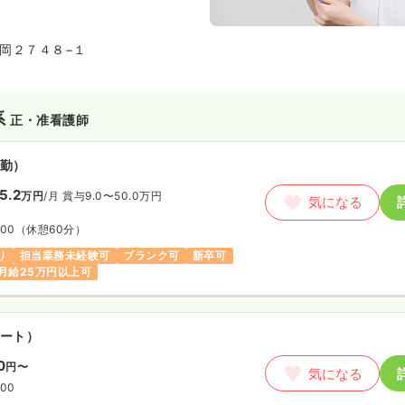
供を心がけています。
岡２７４８−１
系
正・准看護師
勤）
5.2
万円
/月
賞与9.0〜50.0万円
気になる
:00
（休憩60分）
り
担当業務未経験可
ブランク可
新卒可
月給25万円以上可
ート）
0
円〜
気になる
:00