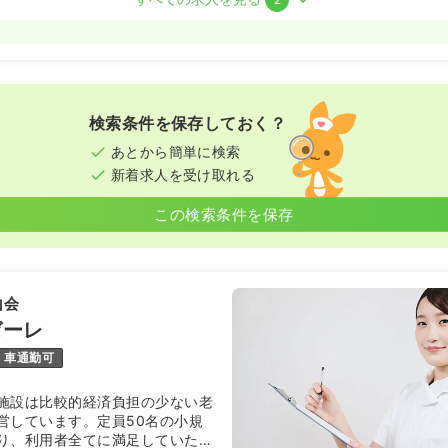
勤）
0.0
万円
/月
賞与3.5ヶ月
気になる
00
検索条件を保存しておく？
年間休日120日
月給30万円以上可
あとから簡単に検索
新着求人を受け取れる
・准看護師
この検索条件を保存
勤）
36.0
万円
/月
賞与3.5ヶ月
気になる
山会
00
ゼーレ
年間休日120日
月給36万円以上可
車通勤可
施設は比較的経済負担の少ない老
営しています。定員50名の小規
り、利用者全てに満足していただ