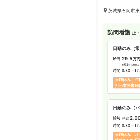
茨城県石岡市東光
訪問看護
正
日勤のみ（常
29.5
給与
万
※経験13年
時間
8:30～17
日曜休み
年
担当業務未経
日勤のみ（パ
2,0
給与
時給
時間
8:30～17
日曜休み
オ