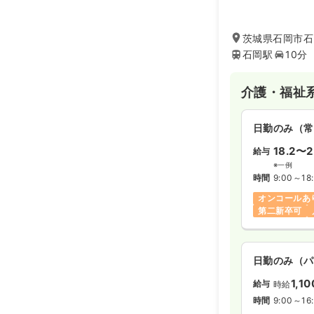
けるサービスの提
茨城県石岡市石
石岡駅
10分
介護・福祉
日勤のみ（常
18.2〜2
給与
※一例
時間
9:00～18
オンコールあ
第二新卒可
日勤のみ（パ
1,10
給与
時給
時間
9:00～16