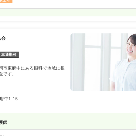
円以上可
民会
車通勤可
岡市東府中にある眼科で地域に根
医です。
中1-15
護師