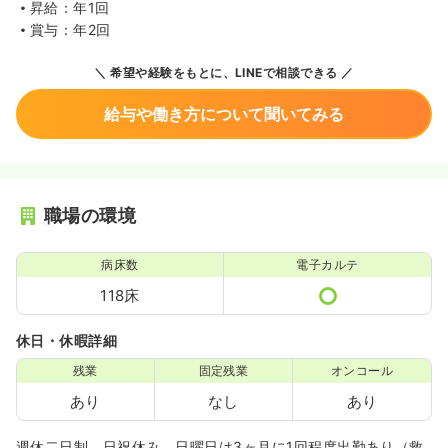
昇給：年1回
賞与：年2回
希望や経験をもとに、LINEで相談できる
給与や働き方について聞いてみる
職場の環境
病床数
電子カルテ
118床
休日・休暇詳細
残業
固定残業
オンコール
あり
なし
あり
週休二日制、日祝休み、日曜日は3ヶ月に1回程度出勤あり（救