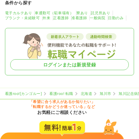
条件から探す
電子カルテあり
車通勤可（駐車場有）
寮あり
託児所あり
ブランク・未経験可
外来
正看護師
准看護師
一般病院
日勤のみ
ログインまたは新規登録
看護roo![カンゴルー]
看護roo! 転職
北海道
旭川市
旭川記念病
「希望に合う求人があるか知りたい」
「転職するかどうか迷っている」など
お気軽にご相談ください