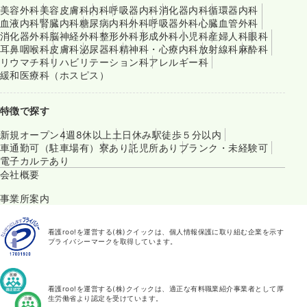
美容外科
美容皮膚科
内科
呼吸器内科
消化器内科
循環器内科
血液内科
腎臓内科
糖尿病内科
外科
呼吸器外科
心臓血管外科
消化器外科
脳神経外科
整形外科
形成外科
小児科
産婦人科
眼科
耳鼻咽喉科
皮膚科
泌尿器科
精神科・心療内科
放射線科
麻酔科
リウマチ科
リハビリテーション科
アレルギー科
緩和医療科（ホスピス）
特徴で探す
新規オープン
4週8休以上
土日休み
駅徒歩５分以内
車通勤可（駐車場有）
寮あり
託児所あり
ブランク・未経験可
電子カルテあり
会社概要
事業所案内
看護roo!を運営する(株)クイックは、個人情報保護に取り組む企業を示す
プライバシーマークを取得しています。
看護roo!を運営する(株)クイックは、適正な有料職業紹介事業者として厚
生労働省より認定を受けています。