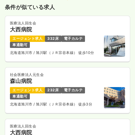
条件が似ている求人
気になる
詳細を見る
医療法人回生会
大西病院
訪問診療
一般病院
正・准看護師
エージェント求人
332床
電子カルテ
車通勤可
一時募集休止
日勤のみ（パート）
北海道旭川市
/ 旭川駅（ＪＲ宗谷本線） 徒歩10分
1,300
給与
時給
円〜
時間
9:00～12:30
社会医療法人元生会
日祝休み
担当業務未経験可
時給1,300円以上可
森山病院
気になる
詳細を見る
エージェント求人
232床
電子カルテ
車通勤可
北海道旭川市
/ 旭川駅（ＪＲ宗谷本線） 徒歩3分
医療法人回生会
大西病院