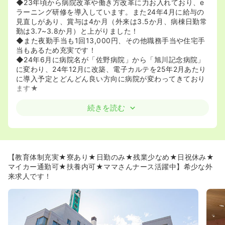
◆23年頃から病院改革や働き方改革に力お入れており、e
ラーニング研修を導入しています。また24年4月に給与の
見直しがあり、賞与は4か月（外来は3.5か月、病棟日勤常
勤は3.7~3.8か月）と上がりました！
◆また夜勤手当も1回13,000円、その他職務手当や住宅手
当もあるため充実です！
◆24年6月に病院名が「佐野病院」から「旭川記念病院」
に変わり、24年12月に改築、電子カルテを25年2月あたり
に導入予定とどんどん良い方向に病院が変わってきており
ます★
≪ご家庭がある方にもにオススメです≫
続きを読む
◆残業は月５時間程度とほとんどなく、休みもとりやすい
ためご家庭のある方にオススメです♪
◆時短勤務も可能ですのでいつでもご相談ください♪
≪幅広いご年齢の方がご活躍されております★≫
【教育体制充実★寮あり★日勤のみ★残業少なめ★日祝休み★
◆旭川記念病院で働く方の年齢層は幅広く、20代～70代
マイカー通勤可★扶養内可★ママさんナース活躍中】希少な外
の方まで勤務されています！
来求人です！
◆内情もよく働きやすいと評判です♪
《マンションもございます！》
◆冷暖房、防犯設備完備の独身寮もございますので一人暮