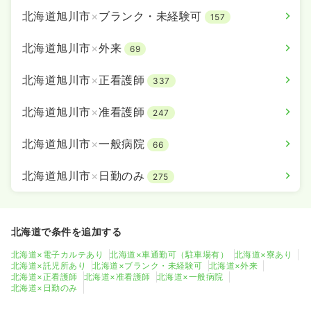
北海道旭川市
×
ブランク・未経験可
157
北海道旭川市
×
外来
69
北海道旭川市
×
正看護師
337
北海道旭川市
×
准看護師
247
北海道旭川市
×
一般病院
66
北海道旭川市
×
日勤のみ
275
北海道で条件を追加する
北海道×電子カルテあり
北海道×車通勤可（駐車場有）
北海道×寮あり
北海道×託児所あり
北海道×ブランク・未経験可
北海道×外来
北海道×正看護師
北海道×准看護師
北海道×一般病院
北海道×日勤のみ