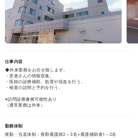
らしをお考えの方もオススメです♪
《通いやすい場所にございます！》
◆環状1号線沿いでJR旭川駅からのバスも出ているのでア
クセスは良好！
◆車通勤も可能です！
仕事内容
◆外来業務をお任せ致します。
・患者さんの情報収集。
・医師の診療補助、処置や採血を行う。
・検査の説明と予約を行う。
※訪問診療兼務可能性あり
（通常業務は外来）
勤務体制
夜勤・当直体制：夜勤看護師2～3名+看護補助者1～2名