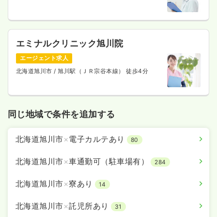
エミナルクリニック旭川院
エージェント求人
北海道旭川市
/ 旭川駅（ＪＲ宗谷本線） 徒歩4分
同じ地域で条件を追加する
北海道旭川市
×
電子カルテあり
80
北海道旭川市
×
車通勤可（駐車場有）
284
北海道旭川市
×
寮あり
14
北海道旭川市
×
託児所あり
31