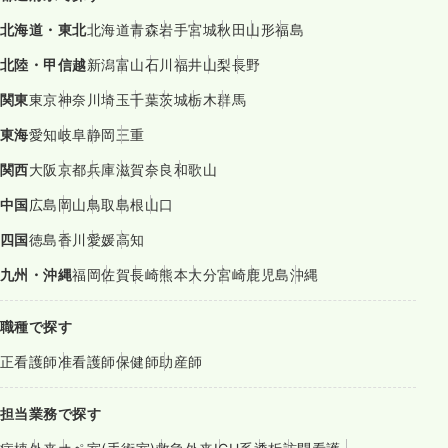
北海道・東北
北海道
青森
岩手
宮城
秋田
山形
福島
北陸・甲信越
新潟
富山
石川
福井
山梨
長野
関東
東京
神奈川
埼玉
千葉
茨城
栃木
群馬
東海
愛知
岐阜
静岡
三重
関西
大阪
京都
兵庫
滋賀
奈良
和歌山
中国
広島
岡山
鳥取
島根
山口
四国
徳島
香川
愛媛
高知
九州・沖縄
福岡
佐賀
長崎
熊本
大分
宮崎
鹿児島
沖縄
職種で探す
正看護師
准看護師
保健師
助産師
担当業務で探す