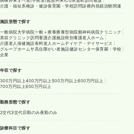
病棟
外来
オペ室(手術室)
救急外来
ICU系
透析
訪問看護
介護・福祉系
検診・健診
保育園・学校
訪問診療
内視鏡
治験関連
施設形態で探す
一般病院
大学病院
一般＋療養
療養型病院
精神科病院
クリニック
美容クリニック
訪問看護
介護施設
特別養護老人ホーム
介護老人保健施設
有料老人ホーム
デイケア・デイサービス
グループホーム
サ高住
障がい者施設
健診センター
保育園・学校
企業
年収で探す
300万円以上
400万円以上
500万円以上
600万円以上
700万円以上
800万円以上
勤務形態で探す
2交代
3交代
日勤のみ
夜勤のみ
診療科目で探す