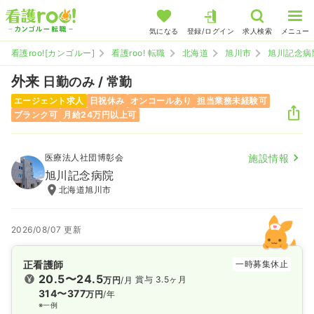
気になる
登録/ログイン
求人検索
メニュー
看護roo![カンゴルー]
看護roo! 転職
北海道
旭川市
旭川記念病
外来
日勤のみ / 常勤
エージェント求人
日祝休み
オンコールあり
担当業務未経験可
ブランク可
月給24万円以上可
医療法人社団博彰会
施設情報
旭川記念病院
北海道旭川市
2026/08/07 更新
正看護師
一時募集休止
20.5〜24.5
賞与 3.5ヶ月
万円
/月
314〜377
万円
/年
※一例