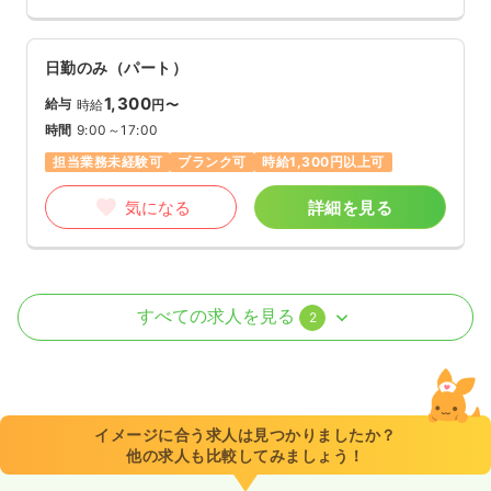
日勤のみ（パート）
1,300
給与
時給
円〜
時間
9:00～17:00
担当業務未経験可
ブランク可
時給1,300円以上可
気になる
詳細を見る
外来
一般病院
正・准看護師
すべての求人を見る
2
一時募集休止
日勤のみ（パート）
1,300
給与
時給
円〜
時間
9:00～13:00
イメージに合う求人は見つかりましたか？
他の求人も比較してみましょう！
日祝休み
オンコールあり
担当業務未経験可
ブランク可
時給1,300円以上可