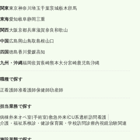
関東
東京
神奈川
埼玉
千葉
茨城
栃木
群馬
東海
愛知
岐阜
静岡
三重
関西
大阪
京都
兵庫
滋賀
奈良
和歌山
中国
広島
岡山
鳥取
島根
山口
四国
徳島
香川
愛媛
高知
九州・沖縄
福岡
佐賀
長崎
熊本
大分
宮崎
鹿児島
沖縄
職種で探す
正看護師
准看護師
保健師
助産師
担当業務で探す
病棟
外来
オペ室(手術室)
救急外来
ICU系
透析
訪問看護
介護・福祉系
検診・健診
保育園・学校
訪問診療
内視鏡
治験関連
施設形態で探す