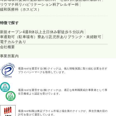
リウマチ科
リハビリテーション科
アレルギー科
緩和医療科（ホスピス）
特徴で探す
新規オープン
4週8休以上
土日休み
駅徒歩５分以内
車通勤可（駐車場有）
寮あり
託児所あり
ブランク・未経験可
電子カルテあり
会社概要
事業所案内
看護roo!を運営する(株)クイックは、個人情報保護に取り組む企業を示す
プライバシーマークを取得しています。
看護roo!を運営する(株)クイックは、適正な有料職業紹介事業者として厚
生労働省より認定を受けています。
看護roo!転職は東証プライム市場上場企業のクイックが、厚生労働大臣の
許可を受けて運営しています。