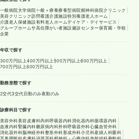
一般病院
大学病院
一般＋療養
療養型病院
精神科病院
クリニック
美容クリニック
訪問看護
介護施設
特別養護老人ホーム
介護老人保健施設
有料老人ホーム
デイケア・デイサービス
グループホーム
サ高住
障がい者施設
健診センター
保育園・学校
企業
年収で探す
300万円以上
400万円以上
500万円以上
600万円以上
700万円以上
800万円以上
勤務形態で探す
2交代
3交代
日勤のみ
夜勤のみ
診療科目で探す
美容外科
美容皮膚科
内科
呼吸器内科
消化器内科
循環器内科
血液内科
腎臓内科
糖尿病内科
外科
呼吸器外科
心臓血管外科
消化器外科
脳神経外科
整形外科
形成外科
小児科
産婦人科
眼科
耳鼻咽喉科
皮膚科
泌尿器科
精神科・心療内科
放射線科
麻酔科