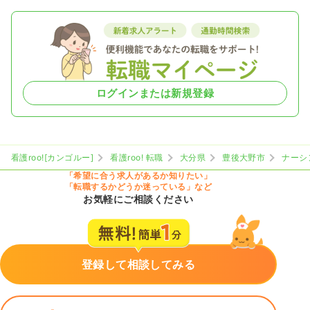
ログインまたは新規登録
看護roo![カンゴルー]
看護roo! 転職
大分県
豊後大野市
ナーシ
「希望に合う求人があるか知りたい」
「転職するかどうか迷っている」など
お気軽にご相談ください
登録して相談してみる