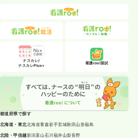
ナスカレ/
看護roo!国試
ナスカレPlus+
都道府県で探す
北海道・東北
北海道
青森
岩手
宮城
秋田
山形
福島
北陸・甲信越
新潟
富山
石川
福井
山梨
長野