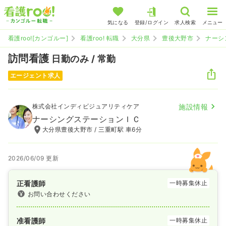
気になる
登録/ログイン
求人検索
メニュー
看護roo![カンゴルー]
看護roo! 転職
大分県
豊後大野市
ナーシ
訪問看護
日勤のみ / 常勤
エージェント求人
株式会社インディビジュアリティケア
施設情報
ナーシングステーションＩＣ
大分県豊後大野市 / 三重町駅 車6分
2026/06/09 更新
正看護師
一時募集休止
お問い合わせください
准看護師
一時募集休止