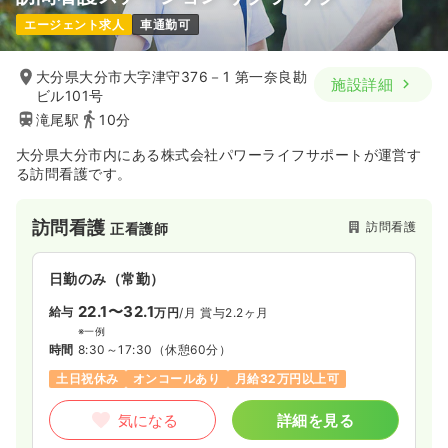
エージェント求人
車通勤可
大分県大分市大字津守376－1 第一奈良勘
施設詳細
ビル101号
滝尾駅
10分
大分県大分市内にある株式会社パワーライフサポートが運営す
る訪問看護です。
訪問看護
訪問看護
正看護師
日勤のみ（常勤）
22.1〜32.1
給与
万円
/月
賞与2.2ヶ月
※一例
時間
8:30～17:30
（休憩60分）
土日祝休み
オンコールあり
月給32万円以上可
気になる
詳細を見る