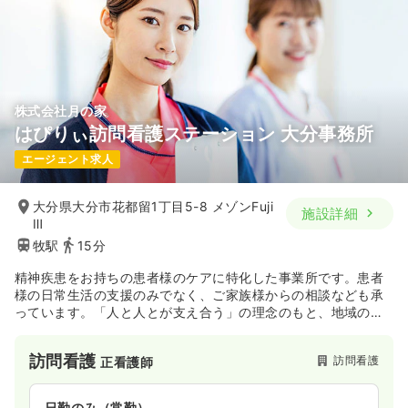
株式会社月の家
はぴりぃ訪問看護ステーション 大分事務所
エージェント求人
大分県大分市花都留1丁目5-8 メゾンFuji
施設詳細
Ⅲ
牧駅
15分
精神疾患をお持ちの患者様のケアに特化した事業所です。患者
様の日常生活の支援のみでなく、ご家族様からの相談なども承
っています。「人と人とが支え合う」の理念のもと、地域の皆
様に愛される事業所を目指しています。
訪問看護
訪問看護
正看護師
日勤のみ（常勤）