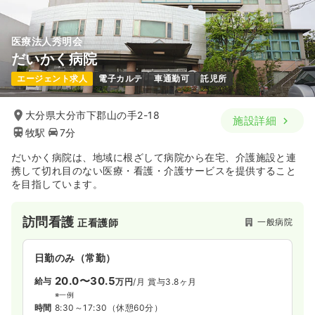
医療法人秀明会
だいかく病院
エージェント求人
電子カルテ
車通勤可
託児所
大分県大分市下郡山の手2-18
施設詳細
牧駅
7分
だいかく病院は、地域に根ざして病院から在宅、介護施設と連
携して切れ目のない医療・看護・介護サービスを提供すること
を目指しています。
訪問看護
一般病院
正看護師
日勤のみ（常勤）
20.0〜30.5
給与
万円
/月
賞与3.8ヶ月
※一例
時間
8:30～17:30
（休憩60分）