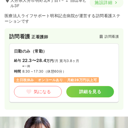
大分県大分市明野北4丁目1－１ 旧山本ビ
施設詳細
ル3F
医療法人ライフサポート明和記念病院が運営する訪問看護ステ
ーションです
訪問看護
訪問看護
正看護師
日勤のみ（常勤）
22.3〜28.4
給与
万円
/月
賞与3.8ヶ月
※一例
時間
8:30～17:30
（休憩60分）
土日祝休み
オンコールあり
月給28万円以上可
気になる
詳細を見る