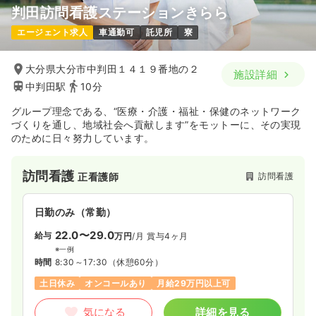
判田訪問看護ステーションきらら
エージェント求人
車通勤可
託児所
寮
大分県大分市中判田１４１９番地の２
施設詳細
中判田駅
10分
グループ理念である、“医療・介護・福祉・保健のネットワーク
づくりを通し、地域社会へ貢献します”をモットーに、その実現
のために日々努力しています。
訪問看護
訪問看護
正看護師
日勤のみ（常勤）
22.0〜29.0
給与
万円
/月
賞与4ヶ月
※一例
時間
8:30～17:30
（休憩60分）
土日休み
オンコールあり
月給29万円以上可
気になる
詳細を見る