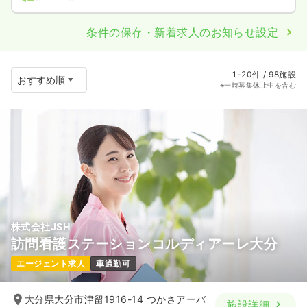
条件の保存・新着求人のお知らせ設定
1-20件 / 98施設
※一時募集休止中を含む
株式会社JSH
訪問看護ステーションコルディアーレ大分
エージェント求人
車通勤可
大分県大分市津留1916-14 つかさアーバ
施設詳細