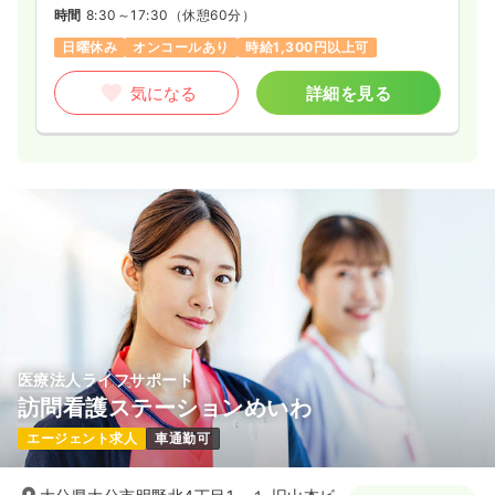
時間
8:30～17:30
（休憩60分）
日曜休み
オンコールあり
時給1,300円以上可
気になる
詳細を見る
医療法人ライフサポート
訪問看護ステーションめいわ
エージェント求人
車通勤可