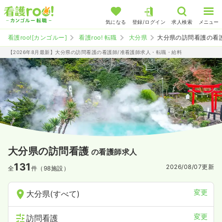
気になる
登録/ログイン
求人検索
メニュー
看護roo![カンゴルー]
看護roo! 転職
大分県
大分県の訪問看護の看
【2026年8月最新】大分県の訪問看護の看護師/准看護師求人・転職・給料
大分県の訪問看護
の看護師求人
131
2026/08/07
更新
全
件（98施設）
変更
大分県(すべて)
変更
訪問看護