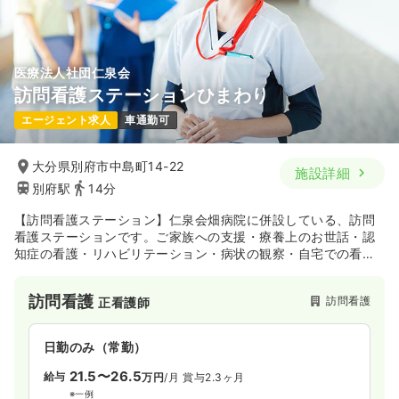
医療法人社団仁泉会
訪問看護ステーションひまわり
エージェント求人
車通勤可
大分県別府市中島町14-22
施設詳細
別府駅
14分
【訪問看護ステーション】仁泉会畑病院に併設している、訪問
看護ステーションです。ご家族への支援・療養上のお世話・認
知症の看護・リハビリテーション・病状の観察・自宅での看取
りを、主治医との連携のもとに行っています。
訪問看護
訪問看護
正看護師
日勤のみ（常勤）
21.5〜26.5
給与
万円
/月
賞与2.3ヶ月
※一例