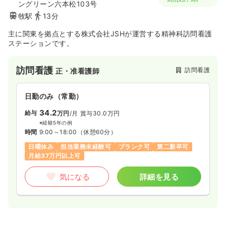
ングリーン六本松103号
牧駅
13分
主に関東を拠点とする株式会社JSHが運営する精神科訪問看護
ステーションです。
訪問看護
訪問看護
正・准看護師
日勤のみ（常勤）
34.2
給与
万円
/月
賞与30.0万円
※経験5年の例
時間
9:00～18:00
（休憩60分）
日曜休み
担当業務未経験可
ブランク可
第二新卒可
月給37万円以上可
気になる
詳細を見る