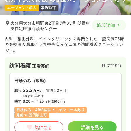
エージェント求人
車通勤可
大分県大分市明野東2丁目7番33号 明野中
施設詳細
央在宅医療介護センター
内科、整形外科、ペインクリニックを専門とした一般病床75床
の医療法人唱和会明野中央病院が母体の訪問看護ステーション
です。
訪問看護
訪問看護
正看護師
日勤のみ（常勤）
25.2
給与
万円
/月
賞与4.3ヶ月
※経験10年の例
時間
8:20～17:20
（休憩60分）
日祝休み
4週8休以上
オンコールあり
月給36万円以上可
気になる
詳細を見る