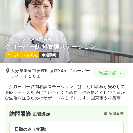
ライフブレイス合同会社
クローバー訪問看護ステーション
エージェント求人
車通勤可
大分県国東市安岐町塩屋345－1ハーバー
施設詳細
ライトＩ１０１
「クローバー訪問看護ステーション」は、利用者様が安心して
医療サービスを受けていただくために、住み慣れた自宅で豊か
な生活を送るためのサポートをしています。国東市や杵築市在
住の方に寄り添いながら、皆様の幸せな暮らしを支えていま
す。
訪問看護
訪問看護
正看護師
日勤のみ（常勤）