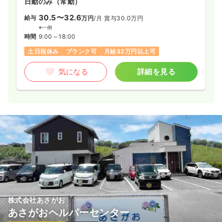
日勤のみ（常勤）
30.5〜32.6
給与
万円
/月
賞与30.0万円
※一例
時間
9:00～18:00
土日祝休み
ブランク可
月給32万円以上可
気になる
詳細を見る
株式会社あさがお
あさがおヘルパーセンター