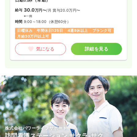
30.0
給与
万円〜
/月
賞与20.0万円〜
※一例
時間
9:00～18:00
（休憩60分）
日曜休み
年間休日125日
4週8休以上
ブランク可
月給30万円以上可
気になる
詳細を見る
株式会社パワーライフサポート
訪問看護ステーション サクラ-サク