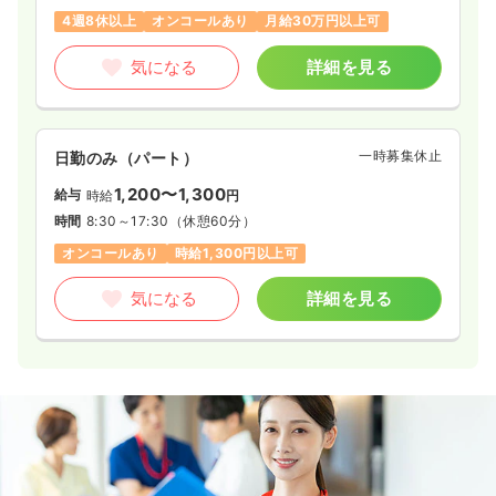
4週8休以上
オンコールあり
月給30万円以上可
気になる
詳細を見る
一時募集休止
日勤のみ（パート）
1,200〜1,300
給与
時給
円
時間
8:30～17:30
（休憩60分）
オンコールあり
時給1,300円以上可
気になる
詳細を見る