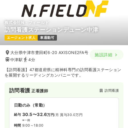
株式会社N・フィールド
訪問看護ステーションデューン中津
エージェント求人
車通勤可
大分県中津市豊田町6-20 AXISONE2FA号
施設詳細
中津駅
4分
【訪問看護】47都道府県に精神科専門の訪問看護ステーション
を展開するリーディングカンパニーです。
訪問看護
訪問看護
正看護師
日勤のみ（常勤）
30.5〜32.6
給与
万円
/月
賞与30.0万円
※一例
時間
9:00～18:00