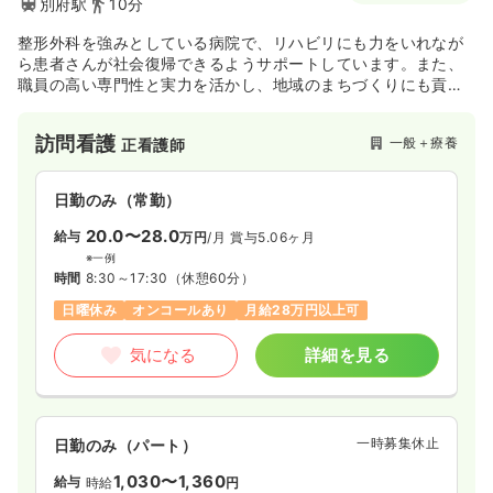
別府駅
10分
整形外科を強みとしている病院で、リハビリにも力をいれなが
ら患者さんが社会復帰できるようサポートしています。また、
職員の高い専門性と実力を活かし、地域のまちづくりにも貢献
しています。
訪問看護
一般＋療養
正看護師
日勤のみ（常勤）
20.0〜28.0
給与
万円
/月
賞与5.06ヶ月
※一例
時間
8:30～17:30
（休憩60分）
日曜休み
オンコールあり
月給28万円以上可
気になる
詳細を見る
一時募集休止
日勤のみ（パート）
1,030〜1,360
給与
時給
円