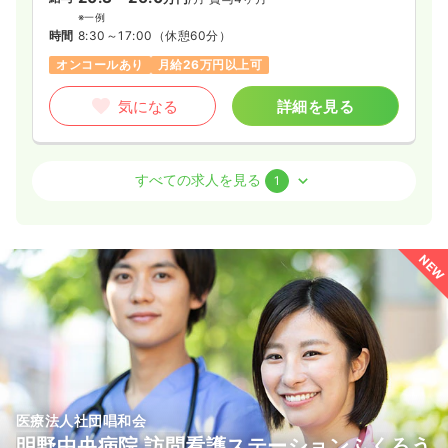
※一例
時間
8:30～17:00
（休憩60分）
オンコールあり
月給26万円以上可
気になる
詳細を見る
訪問看護
その他介護施設
正・准看護師
すべての求人を見る
1
一時募集休止
2交代（常勤）
19.4〜30.0
給与
万円
/月
賞与4ヶ月
NEW
※一例
時間
8:30～17:00
（休憩60分）
オンコールあり
月給30万円以上可
気になる
詳細を見る
医療法人社団唱和会
明野中央病院 訪問看護ステーションふくろう