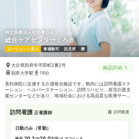
特定医療法人社団春日会
総合ケアセンターくろき
エージェント求人
車通勤可
託児所
寮
大分県別府市平田町2番2号
施設詳細
別府大学駅
16分
系列病院に近接する介護複合施設です。館内には訪問看護ステ
ーション、ヘルパーステーション、訪問リハビリ、居宅介護支
援センターなどがあり、地域社会における高品質な医療サービ
スを24時間365日体制で提供しています。患者様とその家族が
安心して暮らせるように見守り支援している点も魅力的です♪
訪問看護
訪問看護
正看護師
日勤のみ（常勤）
20.3〜26.0
給与
万円
/月
賞与4ヶ月