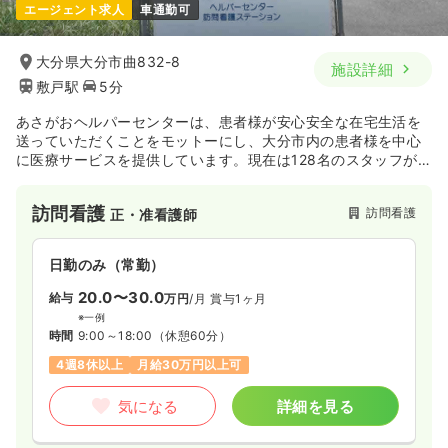
エージェント求人
車通勤可
大分県大分市曲832-8
施設詳細
敷戸駅
5分
あさがおヘルパーセンターは、患者様が安心安全な在宅生活を
送っていただくことをモットーにし、大分市内の患者様を中心
に医療サービスを提供しています。現在は128名のスタッフが
在籍し、24時間365日対応できる環境が整っています。
訪問看護
訪問看護
正・准看護師
日勤のみ（常勤）
20.0〜30.0
給与
万円
/月
賞与1ヶ月
※一例
時間
9:00～18:00
（休憩60分）
4週8休以上
月給30万円以上可
気になる
詳細を見る