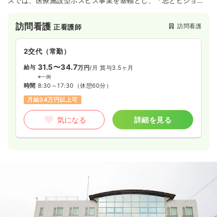
スでは、医療施設型ホスピス事業を基軸とし、『志とビジョン
ある医療・介護で社会を元気に幸せに』という企業使命を掲げ
ています。また、医心館は、24時間365日、夜間も看護師・介
訪問看護
訪問看護
正看護師
護士による訪問ケア対応が可能な『医療特化型施設』となって
います。医療依存度が高い方に向けた新しいお住まいの提案を
しています。
2交代（常勤）
31.5〜34.7
給与
万円
/月
賞与3.5ヶ月
※一例
時間
8:30～17:30
（休憩60分）
月給34万円以上可
気になる
詳細を見る