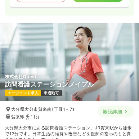
株式会社Quest
訪問看護ステーションメイプル
エージェント求人
車通勤可
大分県大分市賀来南1丁目1－71
施設詳細
賀来駅
11分
大分県大分市にある訪問看護ステーション。JR賀来駅から徒歩
で12分です。日常生活の維持や改善などを医師の指示のもと真