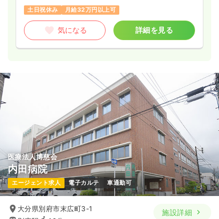
土日祝休み
月給32万円以上可
気になる
詳細を見る
医療法人博慈会
内田病院
エージェント求人
電子カルテ
車通勤可
大分県別府市末広町3-1
施設詳細