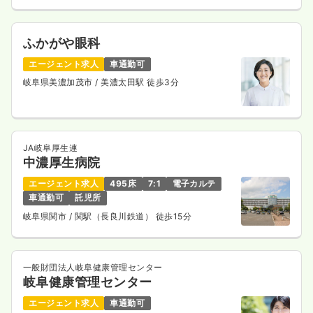
ふかがや眼科
エージェント求人
車通勤可
岐阜県美濃加茂市
/ 美濃太田駅 徒歩3分
JA岐阜厚生連
中濃厚生病院
エージェント求人
495床
7:1
電子カルテ
車通勤可
託児所
岐阜県関市
/ 関駅（長良川鉄道） 徒歩15分
一般財団法人岐阜健康管理センター
岐阜健康管理センター
エージェント求人
車通勤可