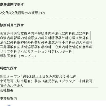
勤務形態で探す
2交代
3交代
日勤のみ
夜勤のみ
診療科目で探す
美容外科
美容皮膚科
内科
呼吸器内科
消化器内科
循環器内科
血液内科
腎臓内科
糖尿病内科
外科
呼吸器外科
心臓血管外科
消化器外科
脳神経外科
整形外科
形成外科
小児科
産婦人科
眼科
耳鼻咽喉科
皮膚科
泌尿器科
精神科・心療内科
放射線科
麻酔科
リウマチ科
リハビリテーション科
アレルギー科
緩和医療科（ホスピス）
特徴で探す
新規オープン
4週8休以上
土日休み
駅徒歩５分以内
車通勤可（駐車場有）
寮あり
託児所あり
ブランク・未経験可
電子カルテあり
会社概要
事業所案内