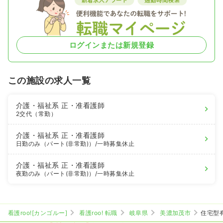
ログインまたは新規登録
この施設の求人一覧
介護・福祉系
正・准看護師
2交代（常勤）
介護・福祉系
正・准看護師
日勤のみ（パート(非常勤)）
/一時募集休止
介護・福祉系
正・准看護師
夜勤のみ（パート(非常勤)）
/一時募集休止
看護roo![カンゴルー]
看護roo! 転職
岐阜県
美濃加茂市
住宅型