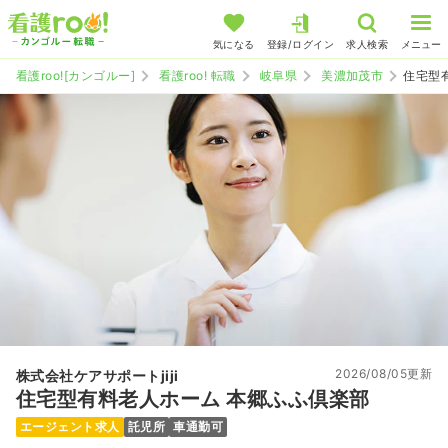
気になる
登録/ログイン
求人検索
メニュー
看護roo![カンゴルー]
看護roo! 転職
岐阜県
美濃加茂市
住宅型
2026/08/05更新
株式会社ケアサポートjiji
住宅型有料老人ホーム 本郷ふふ倶楽部
エージェント求人
託児所
車通勤可