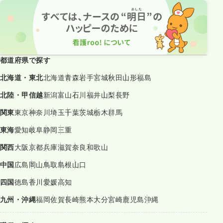
都道府県で探す
北海道・東北
北海道
青森
岩手
宮城
秋田
山形
福島
北陸・甲信越
新潟
富山
石川
福井
山梨
長野
関東
東京
神奈川
埼玉
千葉
茨城
栃木
群馬
東海
愛知
岐阜
静岡
三重
関西
大阪
京都
兵庫
滋賀
奈良
和歌山
中国
広島
岡山
鳥取
島根
山口
四国
徳島
香川
愛媛
高知
九州・沖縄
福岡
佐賀
長崎
熊本
大分
宮崎
鹿児島
沖縄