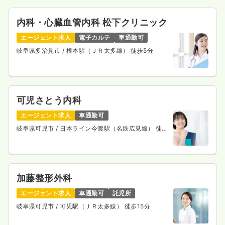
内科・心臓血管内科 松下クリニック
エージェント求人
電子カルテ
車通勤可
岐阜県多治見市
/ 根本駅（ＪＲ太多線） 徒歩5分
可児さとう内科
エージェント求人
車通勤可
岐阜県可児市
/ 日本ライン今渡駅（名鉄広見線） 徒歩
16分
加藤整形外科
エージェント求人
車通勤可
託児所
岐阜県可児市
/ 可児駅（ＪＲ太多線） 徒歩15分