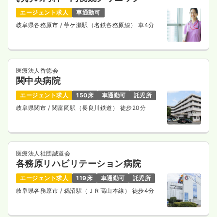
エージェント求人
車通勤可
岐阜県各務原市
/ 苧ケ瀬駅（名鉄各務原線） 車4分
医療法人香徳会
関中央病院
エージェント求人
150床
車通勤可
託児所
岐阜県関市
/ 関富岡駅（長良川鉄道） 徒歩20分
医療法人社団誠道会
各務原リハビリテーション病院
エージェント求人
119床
車通勤可
託児所
岐阜県各務原市
/ 鵜沼駅（ＪＲ高山本線） 徒歩4分