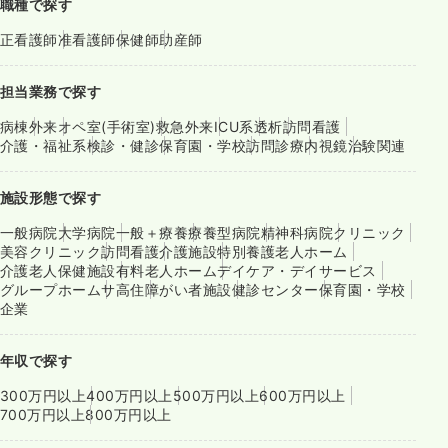
職種で探す
正看護師
准看護師
保健師
助産師
担当業務で探す
病棟
外来
オペ室(手術室)
救急外来
ICU系
透析
訪問看護
介護・福祉系
検診・健診
保育園・学校
訪問診療
内視鏡
治験関連
施設形態で探す
一般病院
大学病院
一般＋療養
療養型病院
精神科病院
クリニック
美容クリニック
訪問看護
介護施設
特別養護老人ホーム
介護老人保健施設
有料老人ホーム
デイケア・デイサービス
グループホーム
サ高住
障がい者施設
健診センター
保育園・学校
企業
年収で探す
300万円以上
400万円以上
500万円以上
600万円以上
700万円以上
800万円以上