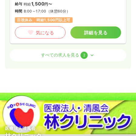
1,500
給与
時給
円〜
時間
8:00～17:00
（休憩60分）
日祝休み
時給1,500円以上可
気になる
詳細を見る
その他
健診センター
保健師
すべての求人を見る
2
日勤のみ（常勤）
21.9
給与
万円
/月
賞与2.5ヶ月
※一例
時間
8:00～17:00
（休憩60分）
日祝休み
月給21万円以上可
気になる
詳細を見る
医療法人清風会
外来
健診センター
正・准看護師