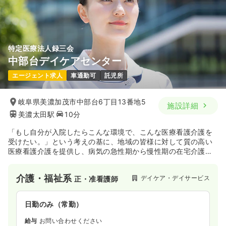
特定医療法人録三会
中部台デイケアセンター
エージェント求人
車通勤可
託児所
岐阜県美濃加茂市中部台6丁目13番地5
施設詳細
美濃太田駅
10分
「もし自分が入院したらこんな環境で、こんな医療看護介護を
受けたい。」という考えの基に、地域の皆様に対して質の高い
医療看護介護を提供し、病気の急性期から慢性期の在宅介護ま
で、一貫して安心できる医療介護を受けていただけるように、
地域への貢献・密着を目指している施設です。
介護・福祉系
デイケア・デイサービス
正・准看護師
日勤のみ（常勤）
給与
お問い合わせください