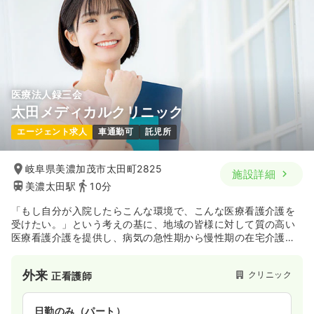
医療法人録三会
太田メディカルクリニック
エージェント求人
車通勤可
託児所
岐阜県美濃加茂市太田町2825
施設詳細
美濃太田駅
10分
「もし自分が入院したらこんな環境で、こんな医療看護介護を
受けたい。」という考えの基に、地域の皆様に対して質の高い
医療看護介護を提供し、病気の急性期から慢性期の在宅介護ま
で、一貫して安心できる医療介護を受けていただけるように、
地域への貢献・密着を目指している施設です。
外来
クリニック
正看護師
日勤のみ（パート）