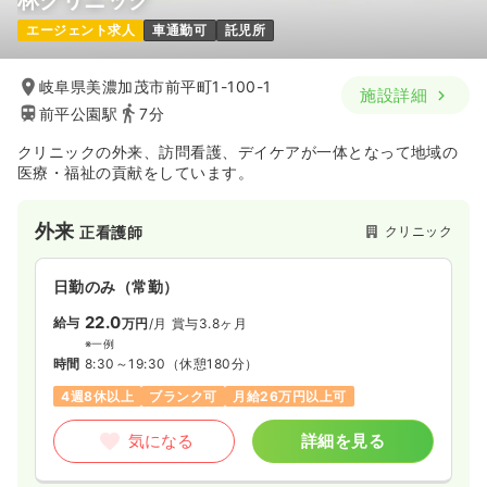
林クリニック
エージェント求人
車通勤可
託児所
一時募集休止
日勤のみ（常勤）
21.1
給与
万円
/月
賞与2.5ヶ月
岐阜県美濃加茂市前平町1-100-1
施設詳細
※一例
前平公園駅
7分
時間
8:00～19:00
（休憩60分）
日祝休み
月給21万円以上可
クリニックの外来、訪問看護、デイケアが一体となって地域の
医療・福祉の貢献をしています。
気になる
詳細を見る
外来
クリニック
正看護師
日勤のみ（常勤）
22.0
給与
万円
/月
賞与3.8ヶ月
※一例
時間
8:30～19:30
（休憩180分）
4週8休以上
ブランク可
月給26万円以上可
気になる
詳細を見る