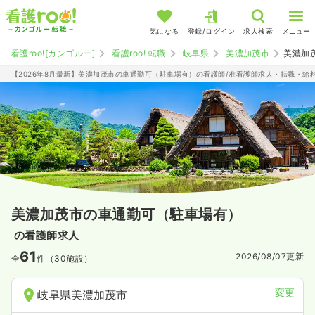
気になる
登録/ログイン
求人検索
メニュー
看護roo![カンゴルー]
看護roo! 転職
岐阜県
美濃加茂市
美濃加
【2026年8月最新】美濃加茂市の車通勤可（駐車場有）の看護師/准看護師求人・転職・給
美濃加茂市の車通勤可（駐車場有）
の看護師求人
61
2026/08/07
更新
全
件（30施設）
変更
岐阜県美濃加茂市