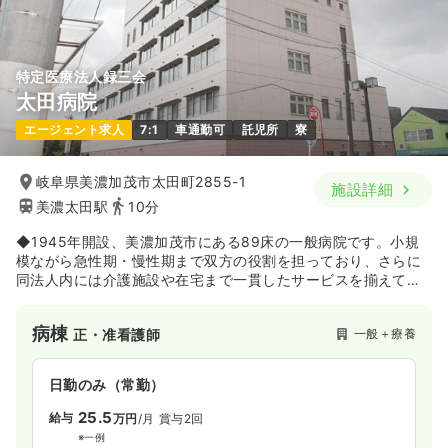
気になる
詳細を見る
特定医療法人録三会
太田病院
一時募集休止
日勤のみ（パート）
エージェント求人
7:1
車通勤可
託児所
寮
1,300〜1,500
給与
時給
円
時間
8:30～17:30
岐阜県美濃加茂市太田町2855-1
施設詳細
美濃太田駅
10分
オンコールあり
ブランク可
時給1,500円以上可
◆1945年開設、美濃加茂市にある89床の一般病院です。小規
気になる
詳細を見る
模ながら急性期・慢性期まで双方の役割を担っており、さらに
同法人内には介護施設や在宅まで一貫したサービスを揃えてい
ます。急性期病院の後方支援の役割も持ちながら、地域に求め
られる医療・介護サービスを展開している法人です。
病棟
一般＋療養
正・准看護師
日勤のみ（常勤）
25.5
給与
万円
/月
賞与2回
※一例