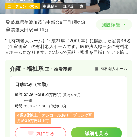
エージェント求人
車通勤可
託児所
寮
1,300
給与
時給
円
時間
8:30～17:30
岐阜県美濃加茂市中部台6丁目1番地8
施設詳細
ブランク可
第二新卒可
時給1,300円以上可
美濃太田駅
10分
気になる
詳細を見る
''【有料老人ホーム】平成21年（2009年）に開設した定員36名
（全室個室）の有料老人ホームです。医療法人録三会の有料老
人ホームになります。地域への貢献・密着を目指している施設
透析
です。
一般＋療養
正・准看護師
介護・福祉系
有料老人ホーム
正・准看護師
一時募集休止
日勤のみ（常勤）
24.1
給与
万円〜
/月
賞与2回
日勤のみ（常勤）
※一例
21.9〜39.4
給与
万円
/月
賞与4ヶ月
時間
8:30～17:30
※一例
ブランク可
第二新卒可
月給24万円以上可
時間
8:30～17:30
（休憩60分）
4週8休以上
オンコールあり
ブランク可
気になる
詳細を見る
月給39万円以上可
気になる
詳細を見る