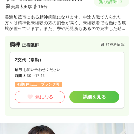
施設詳細
美濃太田駅
15分
美濃加茂市にある精神病院になります。中途入職で入られた
方々は精神化未経験の方の割合が高く、未経験者でも働ける環
境が整っています。また、寮や託児所もあるので充実した勤務
環境となっています。
病棟
精神科病院
正看護師
2交代（常勤）
給与
お問い合わせください
時間
8:30～17:15
4週8休以上
ブランク可
気になる
詳細を見る