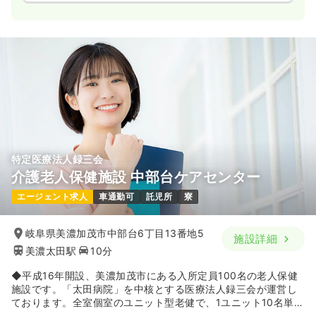
特定医療法人録三会
介護老人保健施設 中部台ケアセンター
エージェント求人
車通勤可
託児所
寮
岐阜県美濃加茂市中部台6丁目13番地5
施設詳細
美濃太田駅
10分
◆平成16年開設、美濃加茂市にある入所定員100名の老人保健
施設です。「太田病院」を中核とする医療法人録三会が運営し
ております。全室個室のユニット型老健で、1ユニット10名単位
となっております。1階にはデイケアも併設されています。