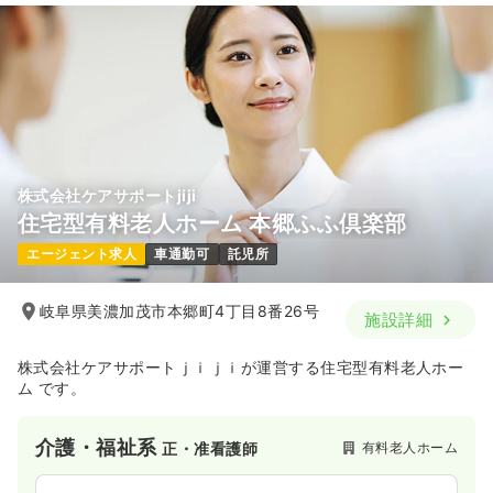
株式会社ケアサポートjiji
住宅型有料老人ホーム 本郷ふふ倶楽部
エージェント求人
車通勤可
託児所
岐阜県美濃加茂市本郷町4丁目8番26号
施設詳細
株式会社ケアサポートｊｉｊｉが運営する住宅型有料老人ホー
ム です。
介護・福祉系
有料老人ホーム
正・准看護師