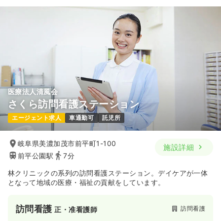
医療法人清風会
さくら訪問看護ステーション
エージェント求人
車通勤可
託児所
岐阜県美濃加茂市前平町1-100
施設詳細
前平公園駅
7分
林クリニックの系列の訪問看護ステーション。デイケアが一体
となって地域の医療・福祉の貢献をしています。
訪問看護
訪問看護
正・准看護師