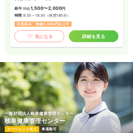
1,500〜2,000
給与
時給
円
時間
8:30～18:30
（休憩180分）
日祝休み
時給2,000円以上可
気になる
詳細を見る
一般財団法人岐阜健康管理センター
岐阜健康管理センター
エージェント求人
車通勤可