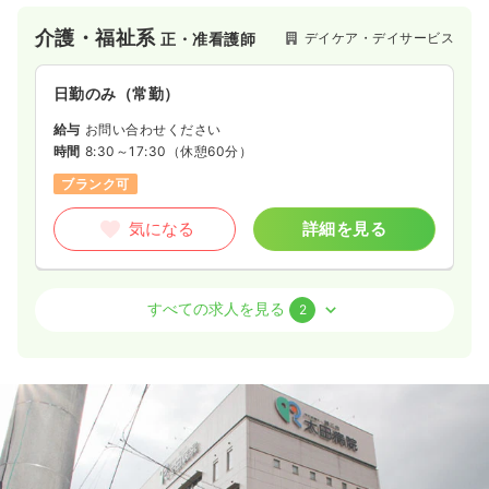
介護・福祉系
デイケア・デイサービス
正・准看護師
日勤のみ（常勤）
給与
お問い合わせください
時間
8:30～17:30
（休憩60分）
ブランク可
気になる
詳細を見る
介護・福祉系
介護老人保健施設
正看護師
すべての求人を見る
2
2交代（常勤）
24.0
給与
万円
/月
賞与3ヶ月
※経験3年の例
時間
8:30～17:30
（休憩60分）
4週8休以上
オンコールあり
ブランク可
月給40万円以上可