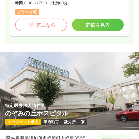
時間
8:30～17:30
（休憩60分）
ブランク可
気になる
詳細を見る
特定医療法人清仁会
のぞみの丘ホスピタル
エージェント求人
車通勤可
託児所
寮
岐阜県美濃加茂市蜂屋町上蜂屋3555