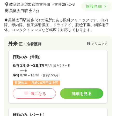
岐阜県美濃加茂市古井町下古井2972-3
施設詳細
美濃太田駅
3分
◆美濃太田駅徒歩3分の場所にある眼科クリニックです。白内
障、緑内障、糖尿病網膜症、ドライアイ、眼瞼下垂、網膜硝子
体、コンタクトレンズなど幅広く対応しております。
外来
クリニック
正・准看護師
日勤のみ（常勤）
24.6〜28.1
給与
万円
/月
賞与2.7ヶ月
※一例
時間
8:30～18:30
（休憩150分）
日祝休み
月給28万円以上可
気になる
詳細を見る
日勤のみ（パート）