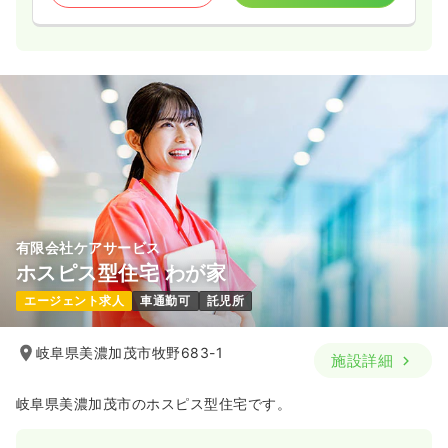
一時募集休止
日勤のみ（パート）
1,100〜1,500
給与
時給
円
時間
8:30～17:30
ブランク可
第二新卒可
時給1,500円以上可
気になる
詳細を見る
オペ室(手術室)
一般＋療養
正看護師
有限会社ケアサービス
一時募集休止
日勤のみ（常勤）
ホスピス型住宅 わが家
20.0
給与
万円〜
/月
賞与2回
エージェント求人
車通勤可
託児所
※一例
時間
8:30～17:30
岐阜県美濃加茂市牧野683-1
施設詳細
月給20万円以上可
気になる
詳細を見る
岐阜県美濃加茂市のホスピス型住宅です。