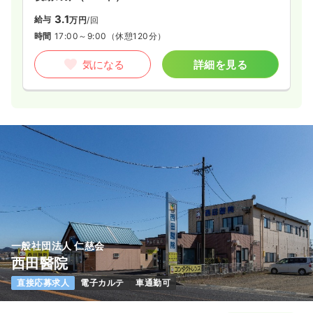
3.1
給与
万円
/回
時間
17:00～9:00
（休憩120分）
気になる
詳細を見る
一般社団法人 仁慈会
西田醫院
直接応募求人
電子カルテ
車通勤可