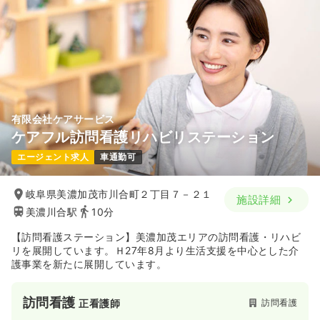
有限会社ケアサービス
ケアフル訪問看護リハビリステーション
エージェント求人
車通勤可
岐阜県美濃加茂市川合町２丁目７－２１
施設詳細
美濃川合駅
10分
【訪問看護ステーション】美濃加茂エリアの訪問看護・リハビ
リを展開しています。Ｈ27年8月より生活支援を中心とした介
護事業を新たに展開しています。
訪問看護
訪問看護
正看護師