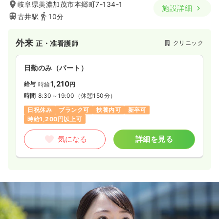
岐阜県美濃加茂市本郷町7-134-1
施設詳細
古井駅
10分
外来
クリニック
正・准看護師
日勤のみ（パート）
1,210
給与
時給
円
時間
8:30～19:00
（休憩150分）
日祝休み
ブランク可
扶養内可
新卒可
時給1,200円以上可
気になる
詳細を見る