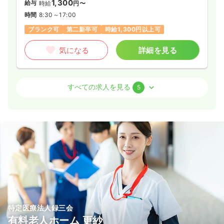
1,300
給与
時給
円〜
時間
8:30～17:00
ブランク可
第二新卒可
時給1,300円以上可
気になる
詳細を見る
外来
一般＋療養
正看護師
すべての求人を見る
5
一時募集休止
日勤のみ（常勤）
22.9
給与
万円〜
/月
賞与2回
※経験3年の例
時間
8:30～17:30
ブランク可
第二新卒可
月給24万円以上可
気になる
詳細を見る
特定医療法人録三会
有料老人ホーム 更紗
一時募集休止
日勤のみ（パート）