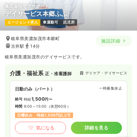
株式会社ケアサポート
デイサービス本郷ふふ
エージェント求人
車通勤可
託児所
岐阜県美濃加茂市本郷町
施設詳細
古井駅
14分
岐阜県美濃加茂市のデイサービスです。
介護・福祉系
デイケア・デイサービス
正・准看護師
一時募集休止
日勤のみ（パート）
1,500
給与
時給
円〜
時間
9:00～15:00
（休憩60分）
日曜休み
時給1,500円以上可
気になる
詳細を見る