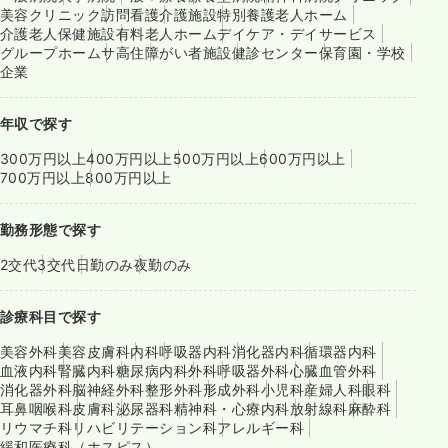
美容クリニック
訪問看護
介護施設
特別養護老人ホーム
介護老人保健施設
有料老人ホーム
デイケア・デイサービス
グループホーム
サ高住
障がい者施設
健診センター
保育園・学校
企業
年収で探す
300万円以上
400万円以上
500万円以上
600万円以上
700万円以上
800万円以上
勤務形態で探す
2交代
3交代
日勤のみ
夜勤のみ
診療科目で探す
美容外科
美容皮膚科
内科
呼吸器内科
消化器内科
循環器内科
血液内科
腎臓内科
糖尿病内科
外科
呼吸器外科
心臓血管外科
消化器外科
脳神経外科
整形外科
形成外科
小児科
産婦人科
眼科
耳鼻咽喉科
皮膚科
泌尿器科
精神科・心療内科
放射線科
麻酔科
リウマチ科
リハビリテーション科
アレルギー科
緩和医療科（ホスピス）