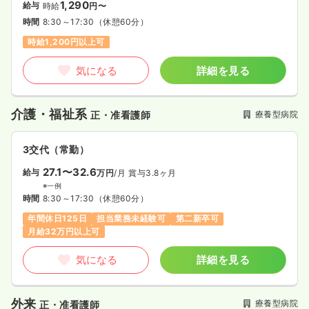
1,290
給与
時給
円〜
時間
8:30～17:30
（休憩60分）
時給1,200円以上可
気になる
詳細を見る
介護・福祉系
療養型病院
正・准看護師
3交代（常勤）
27.1〜32.6
給与
万円
/月
賞与3.8ヶ月
※一例
時間
8:30～17:30
（休憩60分）
年間休日125日
担当業務未経験可
第二新卒可
月給32万円以上可
気になる
詳細を見る
外来
療養型病院
正・准看護師