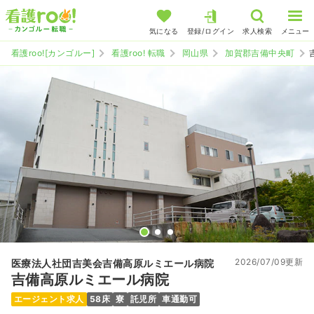
気になる
登録/ログイン
求人検索
メニュー
看護roo![カンゴルー]
看護roo! 転職
岡山県
加賀郡吉備中央町
2026/07/09更新
医療法人社団吉美会吉備高原ルミエール病院
吉備高原ルミエール病院
エージェント求人
58床
寮
託児所
車通勤可