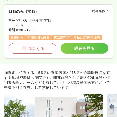
一時募集休止
日勤のみ（常勤）
21.6
給与
万円〜
/月
賞与2回
※一例
時間
8:30～17:30
日祝休み
年間休日125日
第二新卒可
月給21万円以上可
気になる
詳細を見る
加賀郡に位置する、58床の療養病床と118床の介護医療院を有
する地域密着型の病院です。関連施設として老人保健施設や特
別養護老人ホームなどを有しており、地域高齢者医療において
中核を担う存在として貢献しています。