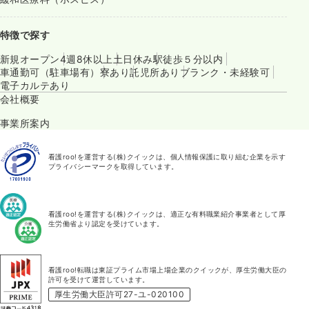
特徴で探す
新規オープン
4週8休以上
土日休み
駅徒歩５分以内
車通勤可（駐車場有）
寮あり
託児所あり
ブランク・未経験可
電子カルテあり
会社概要
事業所案内
看護roo!を運営する(株)クイックは、個人情報保護に取り組む企業を示す
プライバシーマークを取得しています。
看護roo!を運営する(株)クイックは、適正な有料職業紹介事業者として厚
生労働省より認定を受けています。
看護roo!転職は東証プライム市場上場企業のクイックが、厚生労働大臣の
許可を受けて運営しています。
厚生労働大臣許可27-ユ-020100