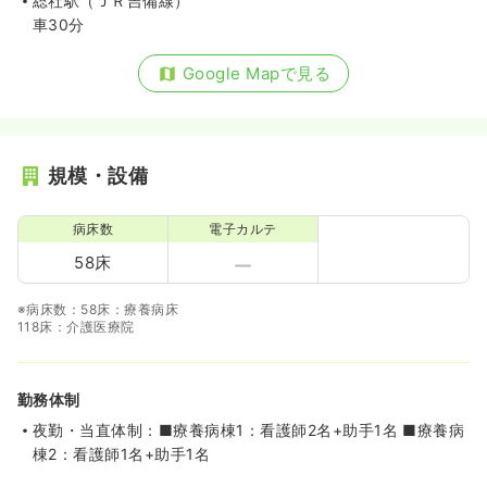
総社駅（ＪＲ吉備線）
車30分
Google Mapで見る
規模・設備
病床数
電子カルテ
58床
※病床数：58床：療養病床
118床：介護医療院
勤務体制
夜勤・当直体制：■療養病棟1：看護師2名+助手1名 ■療養病
棟2：看護師1名+助手1名