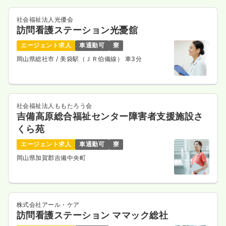
社会福祉法人光優会
訪問看護ステーション光憂舘
エージェント求人
車通勤可
寮
岡山県総社市
/ 美袋駅（ＪＲ伯備線） 車3分
社会福祉法人ももたろう会
吉備高原総合福祉センター障害者支援施設さ
くら苑
エージェント求人
車通勤可
寮
岡山県加賀郡吉備中央町
株式会社アール・ケア
訪問看護ステーション ママック総社