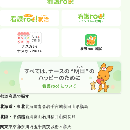
ナスカレ/
看護roo!国試
ナスカレPlus+
都道府県で探す
北海道・東北
北海道
青森
岩手
宮城
秋田
山形
福島
北陸・甲信越
新潟
富山
石川
福井
山梨
長野
関東
東京
神奈川
埼玉
千葉
茨城
栃木
群馬