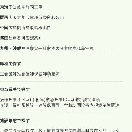
東海
愛知
岐阜
静岡
三重
関西
大阪
京都
兵庫
滋賀
奈良
和歌山
中国
広島
岡山
鳥取
島根
山口
四国
徳島
香川
愛媛
高知
九州・沖縄
福岡
佐賀
長崎
熊本
大分
宮崎
鹿児島
沖縄
職種で探す
正看護師
准看護師
保健師
助産師
担当業務で探す
病棟
外来
オペ室(手術室)
救急外来
ICU系
透析
訪問看護
介護・福祉系
検診・健診
保育園・学校
訪問診療
内視鏡
治験関連
施設形態で探す
一般病院
大学病院
一般＋療養
療養型病院
精神科病院
クリニック