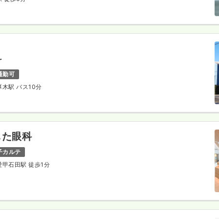
科
通勤可
本厚木駅 バス10分
じた眼科
子カルテ
 愛甲石田駅 徒歩1分