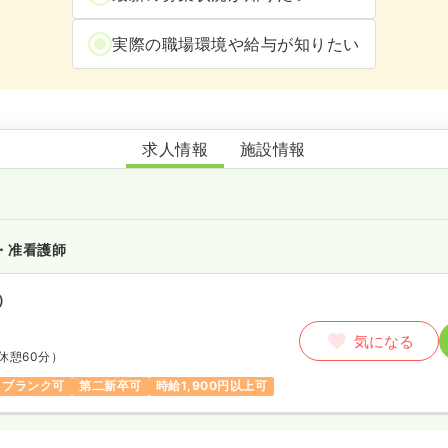
実際の職場環境や給与が知りたい
住宅型有料老人ホーム ムート 座間くりはら
求人情報
施設情報
・准看護師
）
気になる
休憩60分）
ブランク可
第二新卒可
時給1,900円以上可