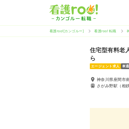
看護roo![カンゴルー]
看護roo! 転職
住宅型有料老人
ら
エージェント求人
車
神奈川県座間市
さがみ野駅（相