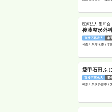
医療法人 聖和会
後藤整形外
直接応募求人
車
神奈川県厚木市
/ 
愛甲石田ふ
直接応募求人
電
神奈川県伊勢原市
/