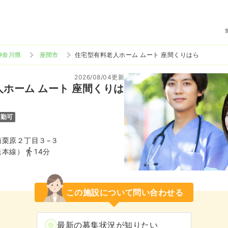
神奈川県
座間市
住宅型有料老人ホーム ムート 座間くりはら
2026/08/04更新
ホーム ムート 座間くりは
通勤可
南栗原２丁目３−３
鉄本線）
14分
この施設について問い合わせる
最新の募集状況が知りたい