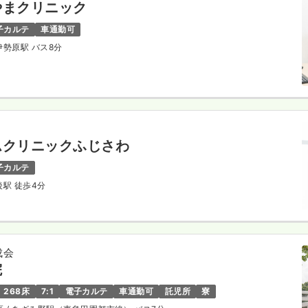
やまクリニック
子カルテ
車通勤可
 伊勢原駅 バス8分
ムクリニックふじさわ
子カルテ
長後駅 徒歩4分
成会
院
268床
7:1
電子カルテ
車通勤可
託児所
寮