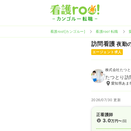
看護roo![カンゴルー]
看護roo! 転職
訪問看護
夜勤の
エージェント求人
株式会社たつと
たつとり訪
愛知県あま市
2026/07/30 更新
正看護師
3.0
万円〜
/回