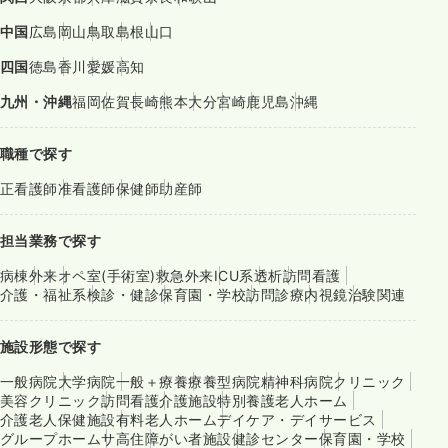
中国
広島
岡山
鳥取
島根
山口
四国
徳島
香川
愛媛
高知
九州・沖縄
福岡
佐賀
長崎
熊本
大分
宮崎
鹿児島
沖縄
職種で探す
正看護師
准看護師
保健師
助産師
担当業務で探す
病棟
外来
オペ室(手術室)
救急外来
ICU系
透析
訪問看護
介護・福祉系
検診・健診
保育園・学校
訪問診療
内視鏡
治験関連
施設形態で探す
一般病院
大学病院
一般＋療養
療養型病院
精神科病院
クリニック
美容クリニック
訪問看護
介護施設
特別養護老人ホーム
介護老人保健施設
有料老人ホーム
デイケア・デイサービス
グループホーム
サ高住
障がい者施設
健診センター
保育園・学校