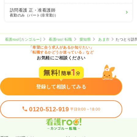
訪問看護
正・准看護師
夜勤のみ（パート(非常勤)）
看護roo![カンゴルー]
看護roo! 転職
愛知県
あま市
たつとり訪
「希望に合う求人があるか知りたい」
「転職するかどうか迷っている」など
お気軽にご相談ください
登録して相談してみる
0120-512-919
平日9:00～18:00