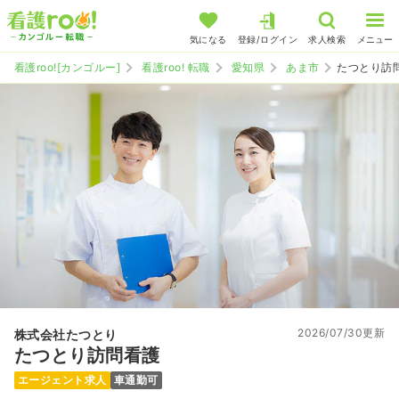
気になる
登録/ログイン
求人検索
メニュー
看護roo![カンゴルー]
看護roo! 転職
愛知県
あま市
たつとり訪
2026/07/30更新
株式会社たつとり
たつとり訪問看護
エージェント求人
車通勤可