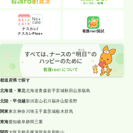
ナスカレ/
看護roo!国試
ナスカレPlus+
都道府県で探す
北海道・東北
北海道
青森
岩手
宮城
秋田
山形
福島
北陸・甲信越
新潟
富山
石川
福井
山梨
長野
関東
東京
神奈川
埼玉
千葉
茨城
栃木
群馬
東海
愛知
岐阜
静岡
三重
関西
大阪
京都
兵庫
滋賀
奈良
和歌山