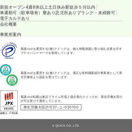
新規オープン
4週8休以上
土日休み
駅徒歩５分以内
車通勤可（駐車場有）
寮あり
託児所あり
ブランク・未経験可
電子カルテあり
会社概要
事業所案内
看護roo!を運営する(株)クイックは、個人情報保護に取り組む企業を示す
プライバシーマークを取得しています。
看護roo!を運営する(株)クイックは、適正な有料職業紹介事業者として厚
生労働省より認定を受けています。
看護roo!転職は東証プライム市場上場企業のクイックが、厚生労働大臣の
許可を受けて運営しています。
厚生労働大臣許可27-ユ-020100
© QUICK CO.,LTD.