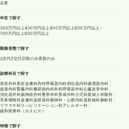
企業
年収で探す
300万円以上
400万円以上
500万円以上
600万円以上
700万円以上
800万円以上
勤務形態で探す
2交代
3交代
日勤のみ
夜勤のみ
診療科目で探す
美容外科
美容皮膚科
内科
呼吸器内科
消化器内科
循環器内科
血液内科
腎臓内科
糖尿病内科
外科
呼吸器外科
心臓血管外科
消化器外科
脳神経外科
整形外科
形成外科
小児科
産婦人科
眼科
耳鼻咽喉科
皮膚科
泌尿器科
精神科・心療内科
放射線科
麻酔科
リウマチ科
リハビリテーション科
アレルギー科
緩和医療科（ホスピス）
特徴で探す