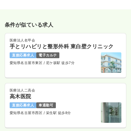
条件が似ている求人
医療法人名甲会
手とリハビリと整形外科 東白壁クリニック
直接応募求人
電子カルテ
愛知県名古屋市東区
/ 尼ケ坂駅 徒歩7分
医療法人二高会
高木医院
直接応募求人
車通勤可
愛知県名古屋市西区
/ 栄生駅 徒歩8分