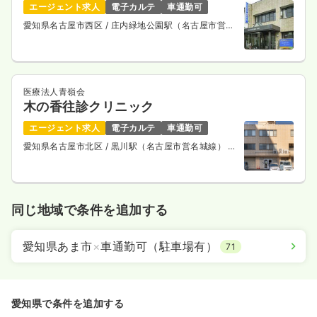
エージェント求人
電子カルテ
車通勤可
愛知県名古屋市西区
/ 庄内緑地公園駅（名古屋市営鶴
舞線） 徒歩10分
医療法人青嶺会
木の香往診クリニック
エージェント求人
電子カルテ
車通勤可
愛知県名古屋市北区
/ 黒川駅（名古屋市営名城線） 徒
歩5分
同じ地域で条件を追加する
愛知県あま市
×
車通勤可（駐車場有）
71
愛知県で条件を追加する