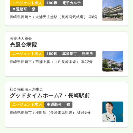
1,200
給与
時給
円〜
エージェント求人
180床
電子カルテ
時間
8:45～17:15
車通勤可
寮
日曜休み
時給1,200円以上可
長崎県長崎市
/ 大浦天主堂駅（長崎電気軌道） 車8分
気になる
詳細を見る
医療法人恵会
光風台病院
エージェント求人
150床
車通勤可
託児所
訪問看護
一般＋療養
正看護師
長崎県長崎市
/ 西浦上駅（ＪＲ長崎本線） 車22分
一時募集休止
日勤のみ（常勤）
23.5〜31.0
給与
万円
/月
賞与3.6ヶ月
※一例
社会福祉法人創生会
時間
9:00～18:00
グッドタイムホーム7・長崎駅前
月給31万円以上可
エージェント求人
車通勤可
寮
長崎県長崎市
/ 桜町駅（長崎電気軌道） 徒歩5分
気になる
詳細を見る