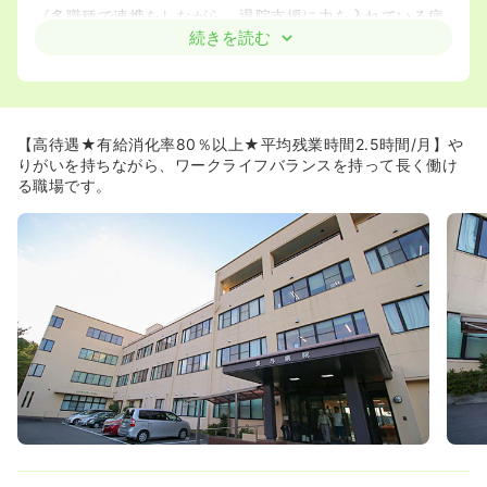
《多職種で連携をしながら、退院支援に力を入れている病
院です》
続きを読む
◆病棟は、地域包括ケア病床と医療療養病床があり、毎月
の入退院数は120床の約40%に上ります。
◆多職種（※医師、看護師、介護福祉士、リハビリ等）と
の連携を大切にしながら、在宅や施設への退院支援に関わ
る事が出来ます。その中では、患者様やご家族に寄り添う
【高待遇★有給消化率80％以上★平均残業時間2.5時間/月】や
事を大切にされていらっしゃいます。加えて、スタッフ間
りがいを持ちながら、ワークライフバランスを持って長く働け
はお互いを思いやり、他部署とのコミュニケーションを大
る職場です。
切にチーム医療に取り取り組まれています。