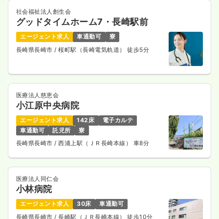
その他
社会福祉法人創生会
一般＋療養
正看護師
グッドタイムホーム7・長崎駅前
一時募集休止
エージェント求人
車通勤可
寮
日勤のみ（常勤）
長崎県長崎市
/ 桜町駅（長崎電気軌道） 徒歩5分
21.7〜25.2
給与
万円
/月
賞与3.6ヶ月
※一例
時間
8:45～17:15
（休憩60分）
日祝休み
月給25万円以上可
医療法人慈恵会
小江原中央病院
気になる
詳細を見る
エージェント求人
142床
電子カルテ
車通勤可
託児所
寮
長崎県長崎市
/ 西浦上駅（ＪＲ長崎本線） 車8分
医療法人同仁会
小林病院
エージェント求人
30床
車通勤可
長崎県長崎市
/ 長崎駅（ＪＲ長崎本線） 徒歩10分