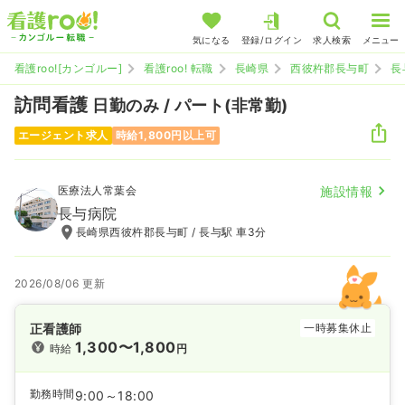
気になる
登録/ログイン
求人検索
メニュー
看護roo![カンゴルー]
看護roo! 転職
長崎県
西彼杵郡長与町
長
訪問看護
日勤のみ / パート(非常勤)
エージェント求人
時給1,800円以上可
医療法人常葉会
施設情報
長与病院
長崎県西彼杵郡長与町 / 長与駅 車3分
2026/08/06 更新
正看護師
一時募集休止
1,300〜1,800
時給
円
勤務時間
9:00～18:00