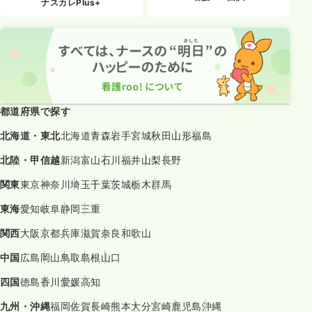
ナスカレPlus+
都道府県で探す
北海道・東北
北海道
青森
岩手
宮城
秋田
山形
福島
北陸・甲信越
新潟
富山
石川
福井
山梨
長野
関東
東京
神奈川
埼玉
千葉
茨城
栃木
群馬
東海
愛知
岐阜
静岡
三重
関西
大阪
京都
兵庫
滋賀
奈良
和歌山
中国
広島
岡山
鳥取
島根
山口
四国
徳島
香川
愛媛
高知
九州・沖縄
福岡
佐賀
長崎
熊本
大分
宮崎
鹿児島
沖縄