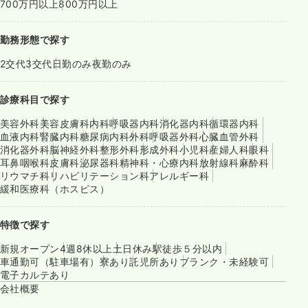
700万円以上
800万円以上
勤務形態で探す
2交代
3交代
日勤のみ
夜勤のみ
診療科目で探す
美容外科
美容皮膚科
内科
呼吸器内科
消化器内科
循環器内科
血液内科
腎臓内科
糖尿病内科
外科
呼吸器外科
心臓血管外科
消化器外科
脳神経外科
整形外科
形成外科
小児科
産婦人科
眼科
耳鼻咽喉科
皮膚科
泌尿器科
精神科・心療内科
放射線科
麻酔科
リウマチ科
リハビリテーション科
アレルギー科
緩和医療科（ホスピス）
特徴で探す
新規オープン
4週8休以上
土日休み
駅徒歩５分以内
車通勤可（駐車場有）
寮あり
託児所あり
ブランク・未経験可
電子カルテあり
会社概要