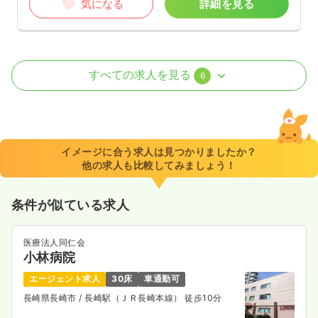
気になる
詳細を見る
外来
一般＋療養
正・准看護師
すべての求人を見る
6
一時募集休止
日勤のみ（常勤）
20.7〜23.2
給与
万円
/月
賞与3.8ヶ月
※一例
イメージに合う求人は見つかりましたか？
時間
8:45～17:15
他の求人も比較してみましょう！
月給23万円以上可
条件が似ている求人
気になる
詳細を見る
医療法人同仁会
小林病院
一時募集休止
日勤のみ（パート）
エージェント求人
30床
車通勤可
1,300
給与
時給
円〜
長崎県長崎市
/ 長崎駅（ＪＲ長崎本線） 徒歩10分
時間
8:45～17:15