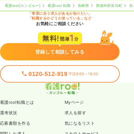
看護roo![カンゴルー]
看護roo! 転職
長崎県
西彼杵郡長与町
長
「希望に合う求人があるか知りたい」
「転職するかどうか迷っている」など
お気軽にご相談ください
登録して相談してみる
0120-512-919
平日9:00～18:00
看護roo!転職とは
Myページ
選考状況
求人を探す
応募書類を作る
気になるリスト
閲覧した求人
スカウトサービス