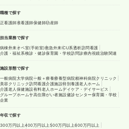
職種で探す
正看護師
准看護師
保健師
助産師
担当業務で探す
病棟
外来
オペ室(手術室)
救急外来
ICU系
透析
訪問看護
介護・福祉系
検診・健診
保育園・学校
訪問診療
内視鏡
治験関連
施設形態で探す
一般病院
大学病院
一般＋療養
療養型病院
精神科病院
クリニック
美容クリニック
訪問看護
介護施設
特別養護老人ホーム
介護老人保健施設
有料老人ホーム
デイケア・デイサービス
グループホーム
サ高住
障がい者施設
健診センター
保育園・学校
企業
年収で探す
300万円以上
400万円以上
500万円以上
600万円以上