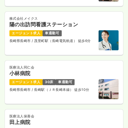
時給1,300円以上可
気になる
詳細を見る
株式会社メイクス
陽の出訪問看護ステーション
エージェント求人
車通勤可
介護・福祉系
長崎県長崎市
/ 茂里町駅（長崎電気軌道） 徒歩6分
一般＋療養
正・准看護師
一時募集休止
日勤のみ（常勤）
21.0〜25.5
給与
万円
/月
賞与3.2ヶ月
医療法人同仁会
※一例
小林病院
時間
8:20～17:20
エージェント求人
30床
車通勤可
日曜休み
月給25万円以上可
長崎県長崎市
/ 長崎駅（ＪＲ長崎本線） 徒歩10分
気になる
詳細を見る
医療法人保善会
一時募集休止
日勤のみ（パート）
田上病院