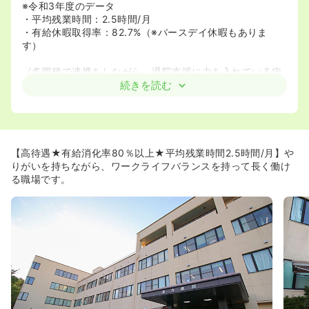
※令和3年度のデータ
・平均残業時間：2.5時間/月
・有給休暇取得率：82.7%（※バースデイ休暇もありま
す）
《多職種で連携をしながら、退院支援に力を入れている病
院です》
続きを読む
◆病棟は、地域包括ケア病床と医療療養病床があり、毎月
の入退院数は120床の約40%に上ります。
◆多職種（※医師、看護師、介護福祉士、リハビリ等）と
の連携を大切にしながら、在宅や施設への退院支援に関わ
る事が出来ます。その中では、患者様やご家族に寄り添う
【高待遇★有給消化率80％以上★平均残業時間2.5時間/月】や
事を大切にされていらっしゃいます。加えて、スタッフ間
りがいを持ちながら、ワークライフバランスを持って長く働け
はお互いを思いやり、他部署とのコミュニケーションを大
る職場です。
切にチーム医療に取り取り組まれています。