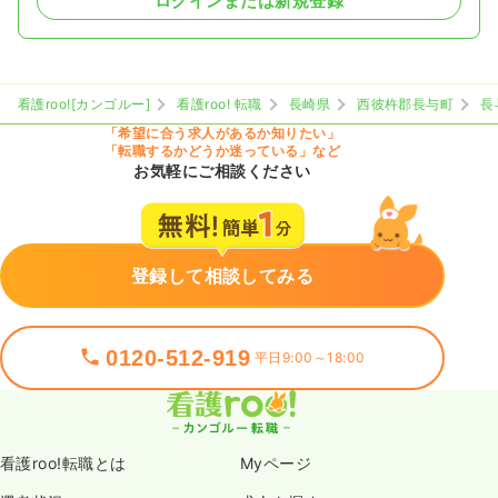
ログインまたは新規登録
看護roo![カンゴルー]
看護roo! 転職
長崎県
西彼杵郡長与町
長
「希望に合う求人があるか知りたい」
「転職するかどうか迷っている」など
お気軽にご相談ください
登録して相談してみる
0120-512-919
平日9:00～18:00
看護roo!転職とは
Myページ