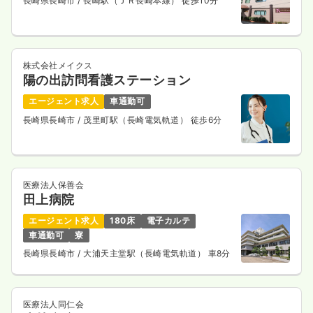
長崎県長崎市
/ 長崎駅（ＪＲ長崎本線） 徒歩10分
一時募集休止
日勤のみ（常勤）
21.0〜25.5
給与
万円
/月
賞与3.2ヶ月
※一例
時間
8:20～17:20
株式会社メイクス
陽の出訪問看護ステーション
日曜休み
月給25万円以上可
エージェント求人
車通勤可
気になる
詳細を見る
長崎県長崎市
/ 茂里町駅（長崎電気軌道） 徒歩6分
一時募集休止
日勤のみ（パート）
医療法人保善会
1,200
給与
時給
円〜
田上病院
時間
8:45～17:15
エージェント求人
180床
電子カルテ
日曜休み
時給1,200円以上可
車通勤可
寮
長崎県長崎市
/ 大浦天主堂駅（長崎電気軌道） 車8分
気になる
詳細を見る
医療法人同仁会