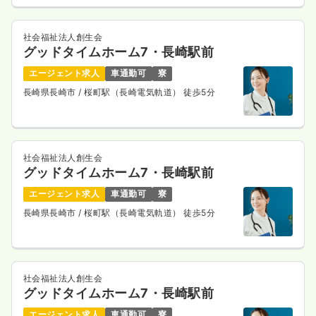
その他
社会福祉法人創生会
一般＋療養
正看護師
グッドタイムホーム7・長崎駅前
一時募集休止
エージェント求人
車通勤可
寮
日勤のみ（常勤）
長崎県長崎市
/ 桜町駅（長崎電気軌道） 徒歩5分
21.7〜25.2
給与
万円
/月
賞与3.6ヶ月
※一例
時間
8:45～17:15
（休憩60分）
日祝休み
月給25万円以上可
社会福祉法人創生会
グッドタイムホーム7・長崎駅前
気になる
詳細を見る
エージェント求人
車通勤可
寮
長崎県長崎市
/ 桜町駅（長崎電気軌道） 徒歩5分
社会福祉法人創生会
グッドタイムホーム7・長崎駅前
エージェント求人
車通勤可
寮