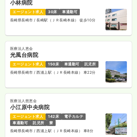
訪問看護
小林病院
一般＋療養
正看護師
エージェント求人
30床
車通勤可
一時募集休止
日勤のみ（常勤）
長崎県長崎市
/ 長崎駅（ＪＲ長崎本線） 徒歩10分
23.5〜31.0
給与
万円
/月
賞与3.6ヶ月
※一例
時間
9:00～18:00
医療法人恵会
月給31万円以上可
光風台病院
気になる
詳細を見る
エージェント求人
150床
車通勤可
託児所
長崎県長崎市
/ 西浦上駅（ＪＲ長崎本線） 車22分
一時募集休止
日勤のみ（パート）
1,300〜1,800
給与
時給
円
医療法人慈恵会
時間
9:00～18:00
小江原中央病院
時給1,800円以上可
エージェント求人
142床
電子カルテ
車通勤可
託児所
寮
気になる
詳細を見る
長崎県長崎市
/ 西浦上駅（ＪＲ長崎本線） 車8分