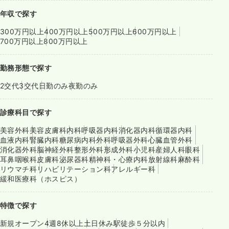
年収で探す
300万円以上
400万円以上
500万円以上
600万円以上
700万円以上
800万円以上
勤務形態で探す
2交代
3交代
日勤のみ
夜勤のみ
診療科目で探す
美容外科
美容皮膚科
内科
呼吸器内科
消化器内科
循環器内科
血液内科
腎臓内科
糖尿病内科
外科
呼吸器外科
心臓血管外科
消化器外科
脳神経外科
整形外科
形成外科
小児科
産婦人科
眼科
耳鼻咽喉科
皮膚科
泌尿器科
精神科・心療内科
放射線科
麻酔科
リウマチ科
リハビリテーション科
アレルギー科
緩和医療科（ホスピス）
特徴で探す
新規オープン
4週8休以上
土日休み
駅徒歩５分以内