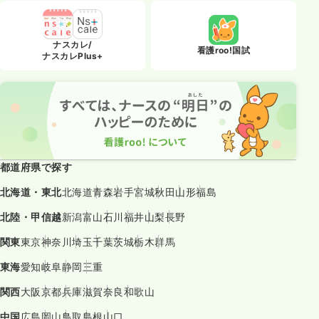
ナスカレ/
看護roo!国試
ナスカレPlus+
都道府県で探す
北海道・東北
北海道
青森
岩手
宮城
秋田
山形
福島
北陸・甲信越
新潟
富山
石川
福井
山梨
長野
関東
東京
神奈川
埼玉
千葉
茨城
栃木
群馬
東海
愛知
岐阜
静岡
三重
関西
大阪
京都
兵庫
滋賀
奈良
和歌山
中国
広島
岡山
鳥取
島根
山口