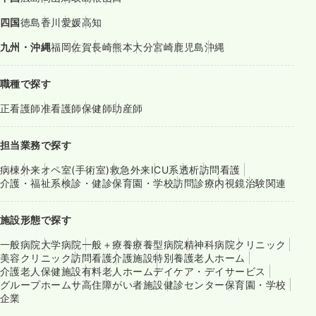
四国
徳島
香川
愛媛
高知
九州・沖縄
福岡
佐賀
長崎
熊本
大分
宮崎
鹿児島
沖縄
職種で探す
正看護師
准看護師
保健師
助産師
担当業務で探す
病棟
外来
オペ室(手術室)
救急外来
ICU系
透析
訪問看護
介護・福祉系
検診・健診
保育園・学校
訪問診療
内視鏡
治験関連
施設形態で探す
一般病院
大学病院
一般＋療養
療養型病院
精神科病院
クリニック
美容クリニック
訪問看護
介護施設
特別養護老人ホーム
介護老人保健施設
有料老人ホーム
デイケア・デイサービス
グループホーム
サ高住
障がい者施設
健診センター
保育園・学校
企業