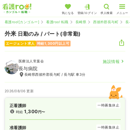
気になる
登録/ログイン
求人検索
メニュー
看護roo![カンゴルー]
看護roo! 転職
長崎県
西彼杵郡長与町
長
外来
日勤のみ / パート(非常勤)
エージェント求人
時給1,300円以上可
医療法人常葉会
施設情報
長与病院
長崎県西彼杵郡長与町 / 長与駅 車3分
2026/08/06 更新
正看護師
一時募集休止
1,300
時給
円〜
准看護師
一時募集休止