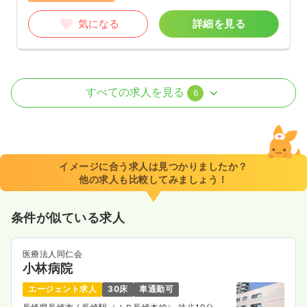
気になる
詳細を見る
外来
一般＋療養
正・准看護師
すべての求人を見る
6
一時募集休止
日勤のみ（常勤）
20.7〜23.2
給与
万円
/月
賞与3.8ヶ月
※一例
イメージに合う求人は見つかりましたか？
時間
8:45～17:15
他の求人も比較してみましょう！
月給23万円以上可
条件が似ている求人
気になる
詳細を見る
医療法人同仁会
小林病院
介護・福祉系
一般＋療養
正・准看護師
エージェント求人
30床
車通勤可