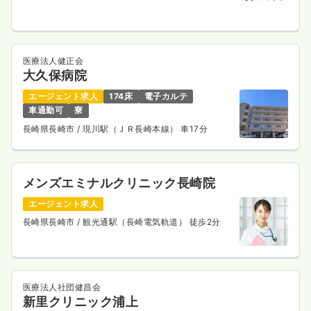
医療法人健正会
大久保病院
エージェント求人
174床
電子カルテ
車通勤可
寮
長崎県長崎市
/ 現川駅（ＪＲ長崎本線） 車17分
メンズエミナルクリニック長崎院
エージェント求人
長崎県長崎市
/ 観光通駅（長崎電気軌道） 徒歩2分
医療法人社団健昌会
新里クリニック浦上