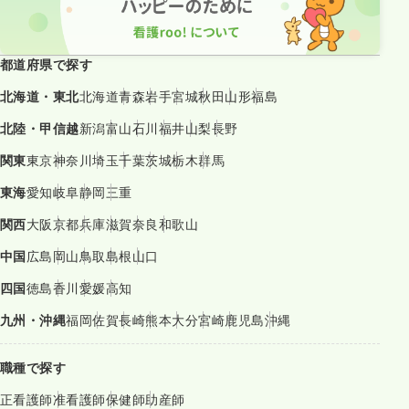
都道府県で探す
北海道・東北
北海道
青森
岩手
宮城
秋田
山形
福島
北陸・甲信越
新潟
富山
石川
福井
山梨
長野
関東
東京
神奈川
埼玉
千葉
茨城
栃木
群馬
東海
愛知
岐阜
静岡
三重
関西
大阪
京都
兵庫
滋賀
奈良
和歌山
中国
広島
岡山
鳥取
島根
山口
四国
徳島
香川
愛媛
高知
九州・沖縄
福岡
佐賀
長崎
熊本
大分
宮崎
鹿児島
沖縄
職種で探す
正看護師
准看護師
保健師
助産師