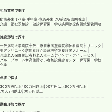
担当業務で探す
病棟
外来
オペ室(手術室)
救急外来
ICU系
透析
訪問看護
介護・福祉系
検診・健診
保育園・学校
訪問診療
内視鏡
治験関連
施設形態で探す
一般病院
大学病院
一般＋療養
療養型病院
精神科病院
クリニック
美容クリニック
訪問看護
介護施設
特別養護老人ホーム
介護老人保健施設
有料老人ホーム
デイケア・デイサービス
グループホーム
サ高住
障がい者施設
健診センター
保育園・学校
企業
年収で探す
300万円以上
400万円以上
500万円以上
600万円以上
700万円以上
800万円以上
勤務形態で探す