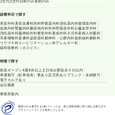
2交代
3交代
日勤のみ
夜勤のみ
診療科目で探す
美容外科
美容皮膚科
内科
呼吸器内科
消化器内科
循環器内科
血液内科
腎臓内科
糖尿病内科
外科
呼吸器外科
心臓血管外科
消化器外科
脳神経外科
整形外科
形成外科
小児科
産婦人科
眼科
耳鼻咽喉科
皮膚科
泌尿器科
精神科・心療内科
放射線科
麻酔科
リウマチ科
リハビリテーション科
アレルギー科
緩和医療科（ホスピス）
特徴で探す
新規オープン
4週8休以上
土日休み
駅徒歩５分以内
車通勤可（駐車場有）
寮あり
託児所あり
ブランク・未経験可
電子カルテあり
会社概要
事業所案内
看護roo!を運営する(株)クイックは、個人情報保護に取り組む企業を示す
プライバシーマークを取得しています。