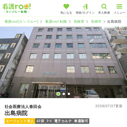
気になる
登録/ログイン
求人検索
メニュー
看護roo![カンゴルー]
看護roo! 転職
長崎県
長崎市
出島病院
2026/07/27更新
社会医療法人春回会
出島病院
エージェント求人
37床
7:1
電子カルテ
車通勤可