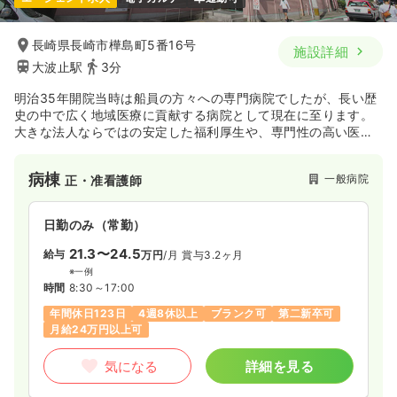
長崎県長崎市樺島町5番16号
施設詳細
大波止駅
3分
明治35年開院当時は船員の方々への専門病院でしたが、長い歴
史の中で広く地域医療に貢献する病院として現在に至ります。
大きな法人ならではの安定した福利厚生や、専門性の高い医療
提供によるスキルアップ等、職員が安心して働ける環境づくり
に取り組んでいます。
病棟
一般病院
正・准看護師
日勤のみ（常勤）
21.3〜24.5
給与
万円
/月
賞与3.2ヶ月
※一例
時間
8:30～17:00
年間休日123日
4週8休以上
ブランク可
第二新卒可
月給24万円以上可
気になる
詳細を見る