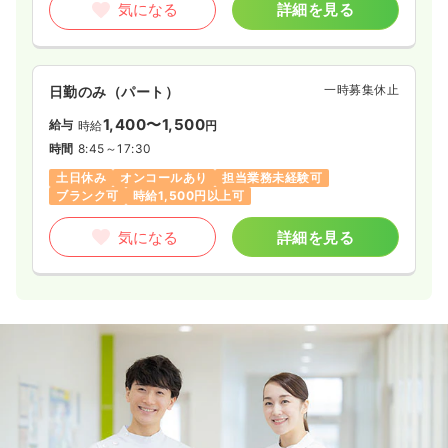
気になる
詳細を見る
一時募集休止
日勤のみ（パート）
1,400〜1,500
給与
時給
円
時間
8:45～17:30
土日休み
オンコールあり
担当業務未経験可
ブランク可
時給1,500円以上可
気になる
詳細を見る