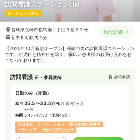
訪問看護ステーションLila
エージェント求人
長崎県長崎市桜馬場１丁目９番２２号
施設詳細
新中川町駅
2分
【2025年10月新規オープン】長崎市内の訪問看護ステーション
です。小児科と精神科を除く、幅広い患者様のお受け入れをお
こなっております。
訪問看護
訪問看護
正・准看護師
日勤のみ（常勤）
25.5〜33.5
給与
万円
/月
賞与2ヶ月
※一例
時間
8:45～17:30
（休憩45分）
土日休み
オンコールあり
担当業務未経験可
ブランク可
月給33万円以上可