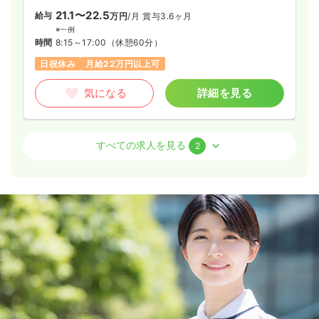
21.1〜22.5
給与
万円
/月
賞与3.6ヶ月
※一例
時間
8:15～17:00
（休憩60分）
日祝休み
月給22万円以上可
気になる
詳細を見る
介護・福祉系
クリニック
正・准看護師
すべての求人を見る
2
一時募集休止
日勤のみ（常勤）
19.1
給与
万円〜
/月
賞与2回
※一例
時間
8:45～17:30
月給19万円以上可
気になる
詳細を見る