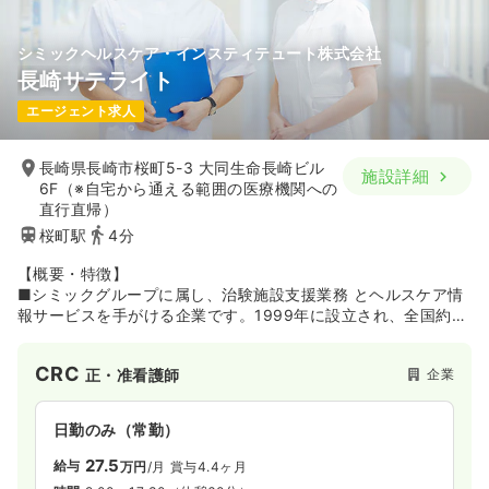
シミックヘルスケア・インスティテュート株式会社
長崎サテライト
エージェント求人
長崎県長崎市桜町5-3 大同生命長崎ビル
施設詳細
6F（※自宅から通える範囲の医療機関への
直行直帰）
桜町駅
4分
【概要・特徴】
■シミックグループに属し、治験施設支援業務 とヘルスケア情
報サービスを手がける企業です。1999年に設立され、全国約
2,370の医療機関の臨床試験を支援してきたSMOのパイオニア
「サイトサポート・インスティテュート（株）」が、多様なヘ
CRC
企業
正・准看護師
ルスケア情報サービスを提供する「シミックヘルスケア
（株）」を2020年1月に吸収合併。シミックグループのヘルス
ケア事業を担う企業として新たなスタートを切っています。
日勤のみ（常勤）
【SMO事業】
27.5
給与
万円
/月
賞与4.4ヶ月
■旧：サイトサポート・インスティテュート社の略称「SSI」と