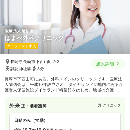
医療法人蘭佑会
はまべ外科クリニック
エージェント求人
長崎県長崎市下西山町2-2
施設詳細
諏訪神社駅
3分
長崎市下西山町にある、外科メインのクリニックです。医療法
人蘭佑会は、平成10年設立され、ダイヤランド団地内にある介
護老人保健施設ダイヤランド崎望館をはじめ、地域の介護・福
祉サービスに貢献している法人です。
外来
クリニック
正・准看護師
日勤のみ（常勤）
19.7〜19.9
給与