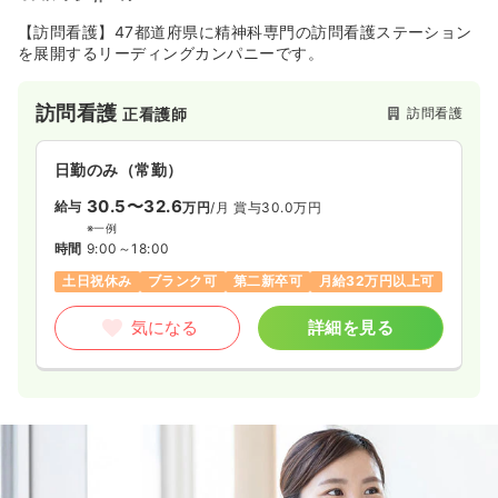
【訪問看護】47都道府県に精神科専門の訪問看護ステーション
を展開するリーディングカンパニーです。
訪問看護
訪問看護
正看護師
日勤のみ（常勤）
30.5〜32.6
給与
万円
/月
賞与30.0万円
※一例
時間
9:00～18:00
土日祝休み
ブランク可
第二新卒可
月給32万円以上可
気になる
詳細を見る