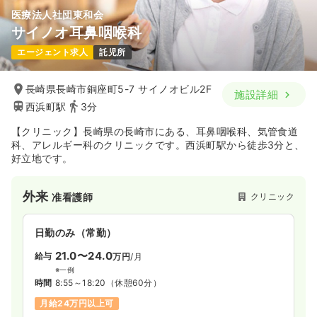
医療法人社団東和会
サイノオ耳鼻咽喉科
エージェント求人
託児所
長崎県長崎市銅座町5-7 サイノオビル2F
施設詳細
西浜町駅
3分
【クリニック】長崎県の長崎市にある、耳鼻咽喉科、気管食道
科、アレルギー科のクリニックです。西浜町駅から徒歩3分と、
好立地です。
外来
クリニック
准看護師
日勤のみ（常勤）
21.0〜24.0
給与
万円
/月
※一例
時間
8:55～18:20
（休憩60分）
月給24万円以上可