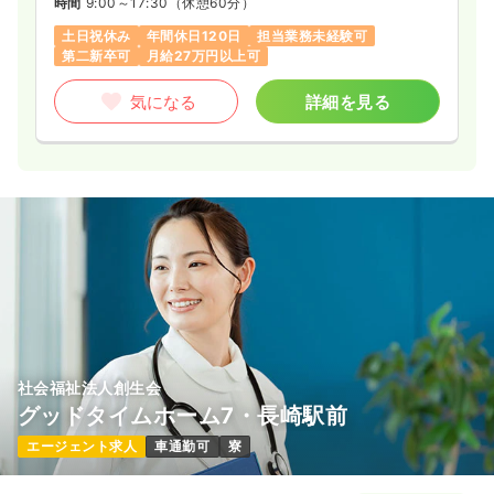
時間
9:00～17:30
（休憩60分）
ロゴを引き継ぎ、「SSIカンパニー」としてサービスを提供して
います。CRCやSMAが、治験実施から治験に関する事務的業
土日祝休み
年間休日120日
担当業務未経験可
務、IRB（治験審査委員会）事務局業務などを総合的にサポー
第二新卒可
月給27万円以上可
ト。がん、中枢神経、生活習慣病、再生医療など幅広い領域に
対応しており、年間の実施試験数は900以上となっています
気になる
詳細を見る
（2019年度）。
【ヘルスケア情報サービス】
■電子お薬手帳「harumo」やヘルスケアポータルサイト
「HelC＋（ヘルシー）」などを提供。そのほか、被験者募集サ
ービス、処方箋データベースを活用したデータ分析サービスな
ども行なっています。
【職場環境】
■看護師・臨床検査技師・薬剤師など、さまざまな有資格者が
在籍しており、女性も多く活躍。産前産後休暇・育児休業・介
護休業などの制度があり、産休・育休の取得実績も豊富です。
また、1チームは約5～6名で、マネージメントラインが明確で
社会福祉法人創生会
周囲に相談しやすい環境です。
グッドタイムホーム7・長崎駅前
エージェント求人
車通勤可
寮