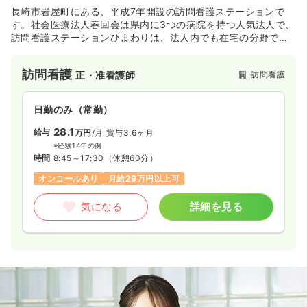
長崎市岩屋町にある、平成7年開設の訪問看護ステーションで
す。社会医療法人春回会は県内に3つの病院を持つ人気法人で、
訪問看護ステーションひまわりは、法人内でも在宅の分野で地
域貢献をする重要な役割を担っています。
訪問看護
訪問看護
正・准看護師
日勤のみ（常勤）
28.1
給与
万円
/月
賞与3.6ヶ月
※経験14年の例
時間
8:45～17:30
（休憩60分）
オンコールあり
月給29万円以上可
気になる
詳細を見る