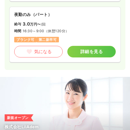
夜勤のみ（パート）
3.0
給与
万円〜
/回
時間
16:30～9:00
（休憩120分）
ブランク可
第二新卒可
気になる
詳細を見る
新規オープン
株式会社LilAdem