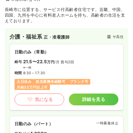
長崎市に位置する、サービス付高齢者住宅です。近畿、中国、
四国、九州を中心に有料老人ホームを持ち、高齢者の生活を支
えております。
介護・福祉系
サ高住
正・准看護師
日勤のみ（常勤）
21.5〜22.5
給与
万円
/月
賞与2回
※一例
時間
8:30～17:30
土日休み
担当業務未経験可
ブランク可
月給22万円以上可
気になる
詳細を見る
一時募集休止
日勤のみ（パート）