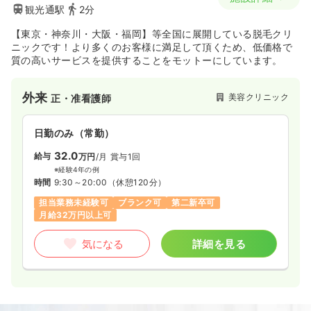
観光通駅
2分
【東京・神奈川・大阪・福岡】等全国に展開している脱毛クリ
ニックです！より多くのお客様に満足して頂くため、低価格で
質の高いサービスを提供することをモットーにしています。
外来
美容クリニック
正・准看護師
日勤のみ（常勤）
32.0
給与
万円
/月
賞与1回
※経験4年の例
時間
9:30～20:00
（休憩120分）
担当業務未経験可
ブランク可
第二新卒可
月給32万円以上可
気になる
詳細を見る