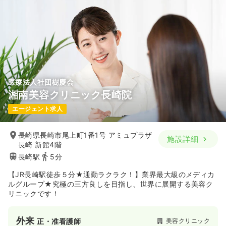
医療法人社団樹慶会
湘南美容クリニック長崎院
エージェント求人
長崎県長崎市尾上町1番1号 アミュプラザ
施設詳細
長崎 新館4階
長崎駅
5分
【JR長崎駅徒歩５分★通勤ラクラク！】業界最大級のメディカ
ルグループ★究極の三方良しを目指し、世界に展開する美容ク
リニックです！
外来
美容クリニック
正・准看護師