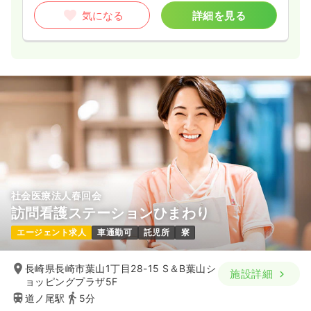
気になる
詳細を見る
社会医療法人春回会
訪問看護ステーションひまわり
エージェント求人
車通勤可
託児所
寮
長崎県長崎市葉山1丁目28-15 S＆B葉山シ
施設詳細
ョッピングプラザ5F
道ノ尾駅
5分