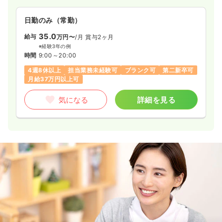
日勤のみ（常勤）
35.0
給与
万円〜
/月
賞与2ヶ月
※経験3年の例
時間
9:00～20:00
4週8休以上
担当業務未経験可
ブランク可
第二新卒可
月給37万円以上可
気になる
詳細を見る