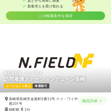
あとから簡単に検索
担当業務未経験可
月給20万円以上可
新着求人を受け取れる
気になる
詳細を見る
この検索条件を保存
透析
クリニック
正・准看護師
日勤のみ（常勤）
21.5〜27.2
給与
万円
/月
賞与60.0〜75.0万円
※一例
時間
8:30～17:30
担当業務未経験可
月給27万円以上可
株式会社N・フィールド
気になる
詳細を見る
訪問看護ステーションデューン長崎
エージェント求人
車通勤可
長崎県長崎市金屋町9番32号 ケイ・ワイ中
施設詳細
尾201号
桜町駅
2分