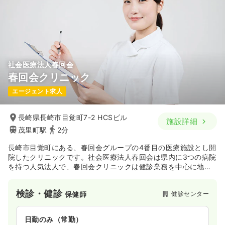
社会医療法人春回会
春回会クリニック
エージェント求人
長崎県長崎市目覚町7-2 HCSビル
施設詳細
茂里町駅
2分
長崎市目覚町にある、春回会グループの4番目の医療施設とし開
院したクリニックです。社会医療法人春回会は県内に3つの病院
を持つ人気法人で、春回会クリニックは健診業務を中心に地域
貢献を目指しています。
検診・健診
健診センター
保健師
日勤のみ（常勤）