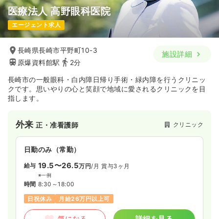
医療法人 高野眼科医院
一時募集休止
日勤のみ（パート）
エージェント求人
1,200
給与
時給
円〜
時間
10:00～16:00
長崎県長崎市平野町10-3
施設詳細
時給1,200円以上可
原爆資料館駅
2分
気になる
詳細を見る
長崎市の一般眼科・白内障日帰り手術・緑内障を行うクリニッ
クです。思いやりの心と笑顔で地域に愛されるクリニックを目
指します。
外来
クリニック
正・准看護師
日勤のみ（常勤）
19.5〜26.5
給与
万円
/月
賞与3ヶ月
※一例
時間
8:30～18:00
日祝休み
月給26万円以上可
気になる
詳細を見る