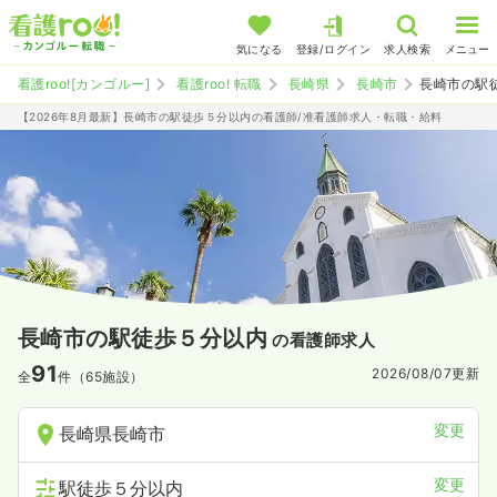
気になる
登録/ログイン
求人検索
メニュー
看護roo![カンゴルー]
看護roo! 転職
長崎県
長崎市
長崎市の駅
【2026年8月最新】長崎市の駅徒歩５分以内の看護師/准看護師求人・転職・給料
長崎市の駅徒歩５分以内
の看護師求人
91
2026/08/07
更新
全
件（65施設）
変更
長崎県長崎市
変更
駅徒歩５分以内