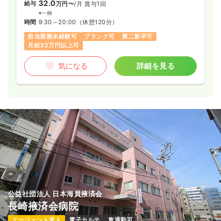
32.0
給与
万円〜
/月
賞与1回
※一例
時間
9:30～20:00
（休憩120分）
担当業務未経験可
ブランク可
第二新卒可
月給32万円以上可
気になる
詳細を見る
公益社団法人 日本海員掖済会
長崎掖済会病院
エージェント求人
電子カルテ
車通勤可