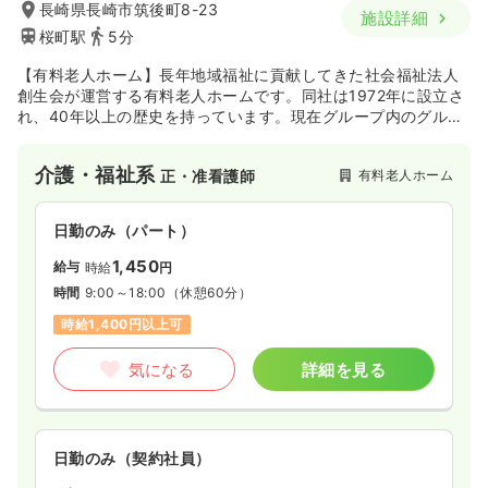
長崎県長崎市筑後町8-23
施設詳細
桜町駅
5分
【有料老人ホーム】長年地域福祉に貢献してきた社会福祉法人
創生会が運営する有料老人ホームです。同社は1972年に設立さ
れ、40年以上の歴史を持っています。現在グループ内のグルー
プ全体で総ベッド数は約15,000床で全国5位を誇ります。
介護・福祉系
有料老人ホーム
正・准看護師
日勤のみ（パート）
1,450
給与
時給
円
時間
9:00～18:00
（休憩60分）
時給1,400円以上可
気になる
詳細を見る
日勤のみ（契約社員）