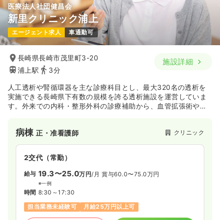
医療法人社団健昌会
新里クリニック浦上
エージェント求人
車通勤可
長崎県長崎市茂里町3-20
施設詳細
浦上駅
3分
人工透析や腎循環器を主な診療科目とし、最大320名の透析を
実施できる長崎県下有数の規模を誇る透析施設を運営していま
す。外来での内科・整形外科の診療補助から、血管拡張術や造
影CTなどの検査介助に加え、訪問診療の同行や施設入居者への
訪問看護まで、多岐にわたる業務に携わることができます。
病棟
クリニック
正・准看護師
2交代（常勤）
19.3〜25.0
給与
万円
/月
賞与60.0〜75.0万円
※一例
時間
8:30～17:30
担当業務未経験可
月給25万円以上可