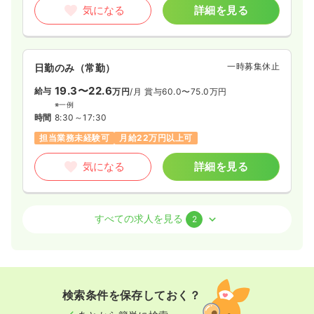
気になる
詳細を見る
一時募集休止
日勤のみ（常勤）
19.3〜22.6
給与
万円
/月
賞与60.0〜75.0万円
※一例
時間
8:30～17:30
担当業務未経験可
月給22万円以上可
気になる
詳細を見る
外来
クリニック
正・准看護師
すべての求人を見る
2
日勤のみ（常勤）
20.7〜24.0
給与
万円
/月
賞与60.0〜75.0万円
※一例
検索条件を保存しておく？
時間
8:30～17:30
（休憩60分）