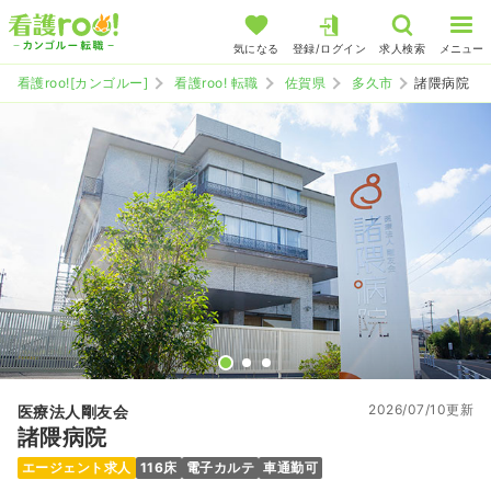
気になる
登録/ログイン
求人検索
メニュー
看護roo![カンゴルー]
看護roo! 転職
佐賀県
多久市
諸隈病院
2026/07/10更新
医療法人剛友会
諸隈病院
エージェント求人
116床
電子カルテ
車通勤可