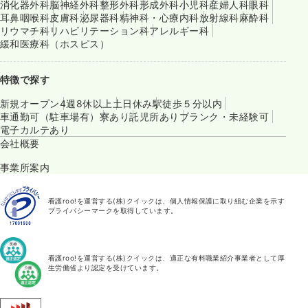
消化器外科
脳神経外科
整形外科
形成外科
小児科
産婦人科
眼科
耳鼻咽喉科
皮膚科
泌尿器科
精神科・心療内科
放射線科
麻酔科
リウマチ科
リハビリテーション科
アレルギー科
緩和医療科（ホスピス）
特徴で探す
新規オープン
4週8休以上
土日休み
駅徒歩５分以内
車通勤可（駐車場有）
寮あり
託児所あり
ブランク・未経験可
電子カルテあり
会社概要
事業所案内
看護roo!を運営する(株)クイックは、個人情報保護に取り組む企業を示す
プライバシーマークを取得しています。
看護roo!を運営する(株)クイックは、適正な有料職業紹介事業者として厚
生労働省より認定を受けています。