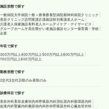
施設形態で探す
一般病院
大学病院
一般＋療養
療養型病院
精神科病院
クリニック
美容クリニック
訪問看護
介護施設
特別養護老人ホーム
介護老人保健施設
有料老人ホーム
デイケア・デイサービス
グループホーム
サ高住
障がい者施設
健診センター
保育園・学校
企業
年収で探す
300万円以上
400万円以上
500万円以上
600万円以上
700万円以上
800万円以上
勤務形態で探す
2交代
3交代
日勤のみ
夜勤のみ
診療科目で探す
美容外科
美容皮膚科
内科
呼吸器内科
消化器内科
循環器内科
血液内科
腎臓内科
糖尿病内科
外科
呼吸器外科
心臓血管外科