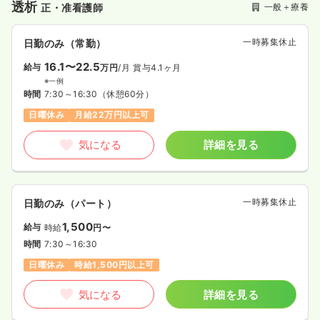
透析
一般＋療養
正・准看護師
一時募集休止
日勤のみ（常勤）
16.1〜22.5
給与
万円
/月
賞与4.1ヶ月
※一例
時間
7:30～16:30
（休憩60分）
日曜休み
月給22万円以上可
気になる
詳細を見る
一時募集休止
日勤のみ（パート）
1,500
給与
時給
円〜
時間
7:30～16:30
日曜休み
時給1,500円以上可
気になる
詳細を見る