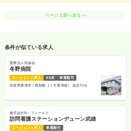
ページ上部へ戻る
条件が似ている求人
医療法人尚誠会
冬野病院
エージェント求人
55床
車通勤可
佐賀県唐津市
/ 相知駅（ＪＲ唐津線） 徒歩15分
株式会社N・フィールド
訪問看護ステーションデューン武雄
エージェント求人
車通勤可