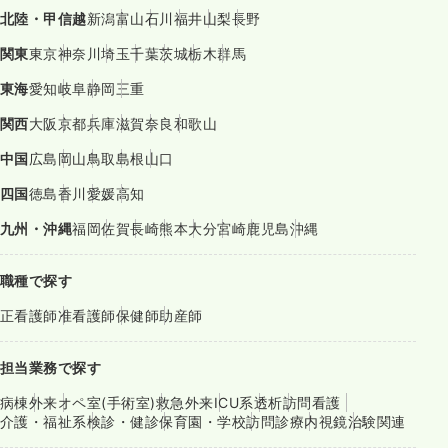
北陸・甲信越
新潟
富山
石川
福井
山梨
長野
関東
東京
神奈川
埼玉
千葉
茨城
栃木
群馬
東海
愛知
岐阜
静岡
三重
関西
大阪
京都
兵庫
滋賀
奈良
和歌山
中国
広島
岡山
鳥取
島根
山口
四国
徳島
香川
愛媛
高知
九州・沖縄
福岡
佐賀
長崎
熊本
大分
宮崎
鹿児島
沖縄
職種で探す
正看護師
准看護師
保健師
助産師
担当業務で探す
病棟
外来
オペ室(手術室)
救急外来
ICU系
透析
訪問看護
介護・福祉系
検診・健診
保育園・学校
訪問診療
内視鏡
治験関連