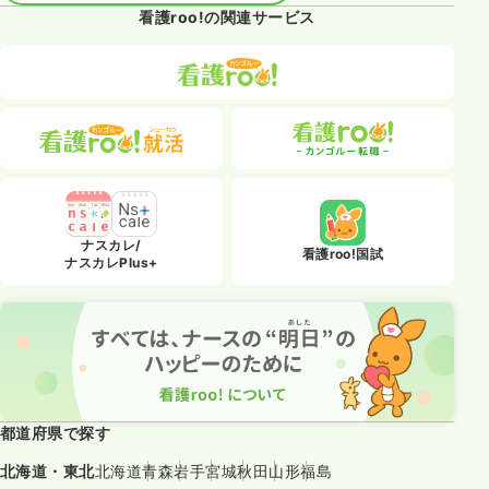
看護roo!の関連サービス
ナスカレ/
看護roo!国試
ナスカレPlus+
都道府県で探す
北海道・東北
北海道
青森
岩手
宮城
秋田
山形
福島