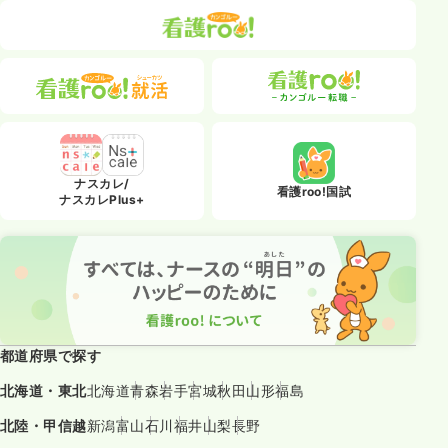
ナスカレ/
看護roo!国試
ナスカレPlus+
都道府県で探す
北海道・東北
北海道
青森
岩手
宮城
秋田
山形
福島
北陸・甲信越
新潟
富山
石川
福井
山梨
長野