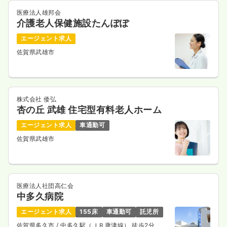
1,500
給与
時給
円〜
医療法人雄邦会
時間
7:30～16:30
介護老人保健施設たんぽぽ
日曜休み
時給1,500円以上可
エージェント求人
佐賀県武雄市
気になる
詳細を見る
その他
株式会社 倭弘
療養型病院
正看護師
杏の丘 武雄 住宅型有料老人ホーム
一時募集休止
エージェント求人
車通勤可
日勤のみ（常勤）
佐賀県武雄市
17.0〜23.0
給与
万円
/月
賞与4.1ヶ月
※一例
時間
8:30～17:30
4週8休以上
月給23万円以上可
医療法人社団高仁会
中多久病院
気になる
詳細を見る
エージェント求人
155床
車通勤可
託児所
佐賀県多久市
/ 中多久駅（ＪＲ唐津線） 徒歩2分