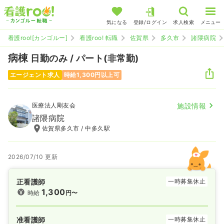
気になる
登録/ログイン
求人検索
メニュー
看護roo![カンゴルー]
看護roo! 転職
佐賀県
多久市
諸隈病院
病棟
日勤のみ / パート(非常勤)
エージェント求人
時給1,300円以上可
医療法人剛友会
施設情報
諸隈病院
佐賀県多久市 / 中多久駅
2026/07/10 更新
正看護師
一時募集休止
1,300
時給
円〜
准看護師
一時募集休止