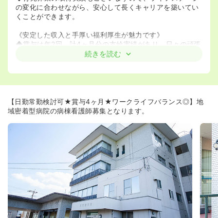
の変化に合わせながら、安心して長くキャリアを築いてい
くことができます。
《安定した収入と手厚い福利厚生が魅力です》
◆賞与は年2回、計4ヶ月分の支給実績があり、日々の頑張
りがきちんと評価される体制です。
続きを読む
◆住宅手当や扶養手当といった各種手当が充実しているほ
か、退職金制度も整っており、経済的な安定を支えます。
◆無料で利用できる駐車場を完備しており、マイカーでの
快適な通勤が可能です。
【日勤常勤検討可★賞与4ヶ月★ワークライフバランス◎】地
《経験に不安のある方でも安心してスタートできます》
域密着型病院の病棟看護師募集となります。
◆年齢やご経験を問わず、幅広く募集を行っております。
ブランクのある方や、経験の浅い方も歓迎いたします。
◆准看護師の資格をお持ちの方もご応募いただけます。資
格を活かして、地域医療に貢献しませんか。
◆新卒の方も応募可能ですので、これから看護師としての
キャリアを築いていきたいとお考えの方にも適した環境で
す。
《急性期から在宅まで、幅広い看護スキルを身につけられ
ます》
◆一般病棟、地域包括ケア病棟、介護医療院と多様な機能