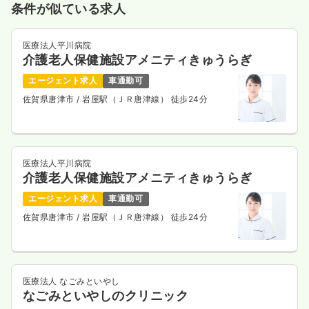
条件が似ている求人
気になる
詳細を見る
医療法人平川病院
介護老人保健施設アメニティきゅうらぎ
日勤のみ（パート）
エージェント求人
車通勤可
1,300
給与
時給
円〜
佐賀県唐津市
/ 岩屋駅（ＪＲ唐津線） 徒歩24分
時間
8:30～17:30
日祝休み
時給1,300円以上可
気になる
詳細を見る
医療法人平川病院
介護老人保健施設アメニティきゅうらぎ
エージェント求人
車通勤可
訪問看護
佐賀県唐津市
/ 岩屋駅（ＪＲ唐津線） 徒歩24分
訪問看護
正・准看護師
日勤のみ（常勤）
18.0〜24.0
給与
万円
/月
賞与4.1ヶ月
医療法人 なごみといやし
※一例
なごみといやしのクリニック
時間
8:30～17:30
（休憩60分）