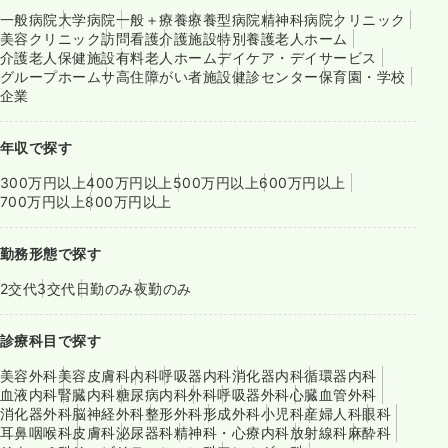
一般病院
大学病院
一般＋療養
療養型病院
精神科病院
クリニック
美容クリニック
訪問看護
介護施設
特別養護老人ホーム
介護老人保健施設
有料老人ホーム
デイケア・デイサービス
グループホーム
サ高住
障がい者施設
健診センター
保育園・学校
企業
年収で探す
300万円以上
400万円以上
500万円以上
600万円以上
700万円以上
800万円以上
勤務形態で探す
2交代
3交代
日勤のみ
夜勤のみ
診療科目で探す
美容外科
美容皮膚科
内科
呼吸器内科
消化器内科
循環器内科
血液内科
腎臓内科
糖尿病内科
外科
呼吸器外科
心臓血管外科
消化器外科
脳神経外科
整形外科
形成外科
小児科
産婦人科
眼科
耳鼻咽喉科
皮膚科
泌尿器科
精神科・心療内科
放射線科
麻酔科