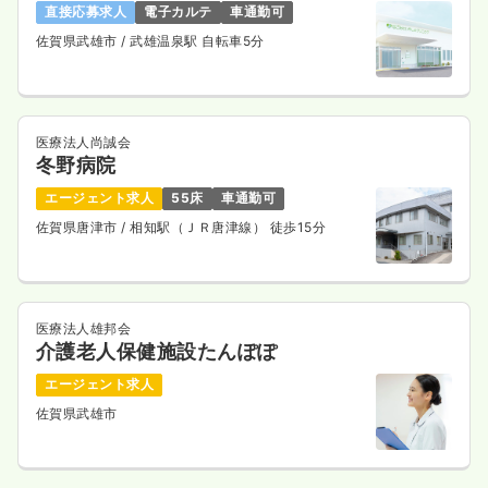
直接応募求人
電子カルテ
車通勤可
4週8休以上
月給24万円以上可
佐賀県武雄市
/ 武雄温泉駅 自転車5分
気になる
詳細を見る
医療法人尚誠会
透析
冬野病院
一般＋療養
正・准看護師
エージェント求人
55床
車通勤可
一時募集休止
日勤のみ（常勤）
佐賀県唐津市
/ 相知駅（ＪＲ唐津線） 徒歩15分
16.1〜22.5
給与
万円
/月
賞与4.1ヶ月
※一例
時間
7:30～16:30
（休憩60分）
医療法人雄邦会
日曜休み
月給22万円以上可
介護老人保健施設たんぽぽ
気になる
詳細を見る
エージェント求人
佐賀県武雄市
一時募集休止
日勤のみ（パート）