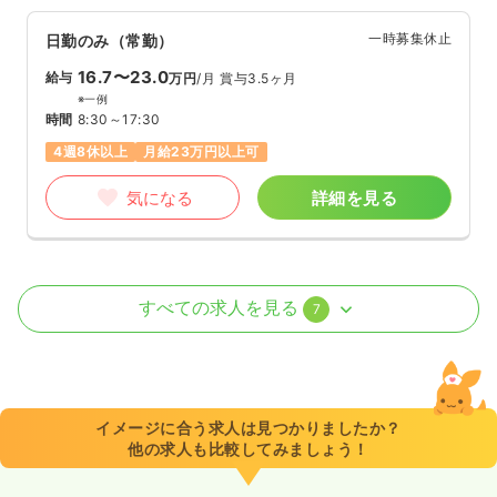
一時募集休止
日勤のみ（常勤）
16.7〜23.0
給与
万円
/月
賞与3.5ヶ月
※一例
時間
8:30～17:30
4週8休以上
月給23万円以上可
気になる
詳細を見る
外来
一般＋療養
正・准看護師
すべての求人を見る
7
日勤のみ（常勤）
17.0〜23.0
給与
万円
/月
賞与3.5ヶ月
※一例
イメージに合う求人は見つかりましたか？
時間
8:30～17:30
他の求人も比較してみましょう！
日祝休み
4週8休以上
月給23万円以上可