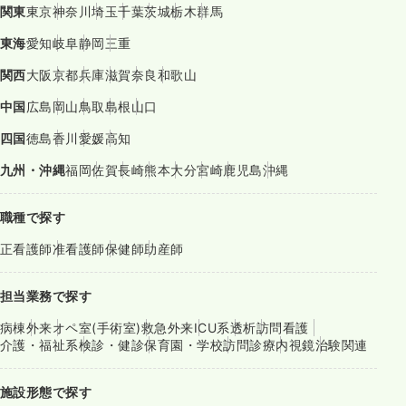
関東
東京
神奈川
埼玉
千葉
茨城
栃木
群馬
東海
愛知
岐阜
静岡
三重
関西
大阪
京都
兵庫
滋賀
奈良
和歌山
中国
広島
岡山
鳥取
島根
山口
四国
徳島
香川
愛媛
高知
九州・沖縄
福岡
佐賀
長崎
熊本
大分
宮崎
鹿児島
沖縄
職種で探す
正看護師
准看護師
保健師
助産師
担当業務で探す
病棟
外来
オペ室(手術室)
救急外来
ICU系
透析
訪問看護
介護・福祉系
検診・健診
保育園・学校
訪問診療
内視鏡
治験関連
施設形態で探す