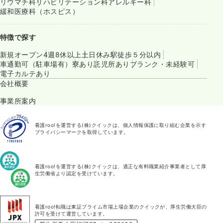
リウマチ科
リハビリテーション科
アレルギー科
緩和医療科（ホスピス）
特徴で探す
新規オープン
4週8休以上
土日休み
駅徒歩５分以内
車通勤可（駐車場有）
寮あり
託児所あり
ブランク・未経験可
電子カルテあり
会社概要
事業所案内
看護roo!を運営する(株)クイックは、個人情報保護に取り組む企業を示す
プライバシーマークを取得しています。
看護roo!を運営する(株)クイックは、適正な有料職業紹介事業者として厚
生労働省より認定を受けています。
看護roo!転職は東証プライム市場上場企業のクイックが、厚生労働大臣の
許可を受けて運営しています。