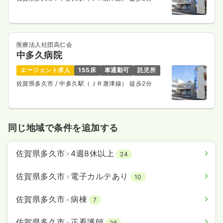
一時募集休止
3交代（常勤）
21.2〜27.2
給与
万円
/月
賞与4.1ヶ月
※一例
医療法人社団高仁会
時間
8:30～17:30
中多久病院
4週8休以上
月給27万円以上可
エージェント求人
155床
車通勤可
託児所
気になる
詳細を見る
佐賀県多久市
/ 中多久駅（ＪＲ唐津線） 徒歩2分
同じ地域で条件を追加する
佐賀県多久市
×
4週8休以上
24
佐賀県多久市
×
電子カルテあり
10
佐賀県多久市
×
病棟
7
佐賀県多久市
×
正看護師
26