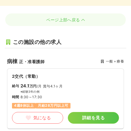
ページ上部へ戻る
この施設の他の求人
病棟
一般＋療養
正・准看護師
2交代（常勤）
24.1
給与
万円
/月
賞与4.1ヶ月
※経験3年の例
時間
8:30～17:30
4週8休以上
月給28万円以上可
気になる
詳細を見る