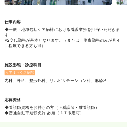
を持つケアミックス型の病院のため、幅広い領域の看護を
経験することができます。
◆訪問看護ステーションも併設しており、将来的には在宅
医療の分野へキャリアを広げることも可能です。
仕事内容
◆患者様の様々な病期に関わることができるため、一貫し
た看護を提供しながら、自身のスキルアップにつなげられ
◆一般・地域包括ケア病棟における看護業務を担当いただきま
ます。
す
※2交代勤務が基本となります。（または、準夜勤務のみが月４
《地域に根差し、患者様一人ひとりに寄り添う看護を実現
回程度できる方も可）
できます》
◆外来から入院、リハビリ、在宅サービスまで、地域住民
の皆様の健康を多角的に支えています。
施設形態・診療科目
◆患者様やご家族とじっくり向き合い、信頼関係を築きな
がら看護を提供したいという想いを実現できる職場です。
ケアミックス病院
◆地域医療に深く貢献している実感を得ながら、やりがい
内科、外科、整形外科、リハビリテーション科、麻酔科
を持って働くことができます。
応募資格
◆看護師資格をお持ちの方（正看護師・准看護師）
◆普通自動車運転免許 必須（ＡＴ限定可）