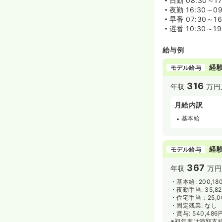
日勤
08:30～1
夜勤
16:30～0
早番
07:30～1
遅番
10:30～1
給与例
経験
モデル給与
316
年収
万円
月給内訳
基本給
経験
モデル給与
367
年収
万円
・基本給: 200,1
・夜勤手当: 35,8
・住宅手当：25,
・固定残業: なし
・賞与: 540,48
※初年度は満額支