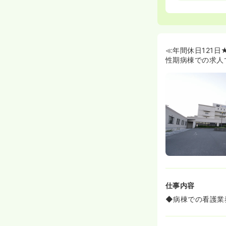
◆認定資格取得
※集中ケア、救
≪PV両立、家
◆年間休日121
など、オン/オ
≪年間休日121
◆看護部全体の
性期病棟での求人
12時間/月、回
※昨年度、退職
たな分野への挑
◆結婚、出産を
◆その他、院内
≪どの年代の方
◆病院全体の平均
どの年代の方で
◆非常に風通し
仕事内容
◆病棟での看護業