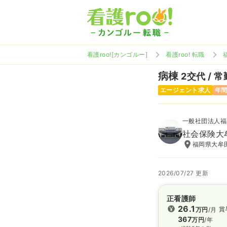
看護roo![カンゴルー]
看護roo! 転職
病棟
2交代 / 常
エージェント求人
年間
一般社団法人福
社会保険大
福岡県大牟田
2026/07/27 更新
正看護師
26.1
賞
万円
/月
367
万円
/年