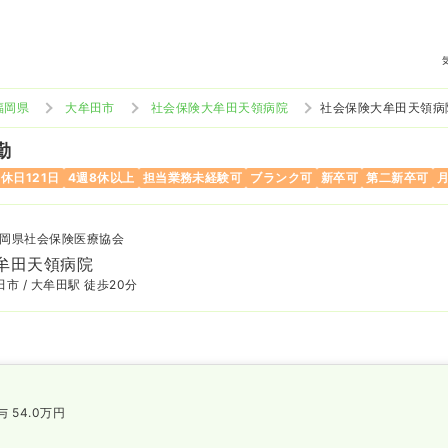
福岡県
大牟田市
社会保険大牟田天領病院
社会保険大牟田天領病
勤
休日121日
4週8休以上
担当業務未経験可
ブランク可
新卒可
第二新卒可
岡県社会保険医療協会
牟田天領病院
市 / 大牟田駅 徒歩20分
与 54.0万円