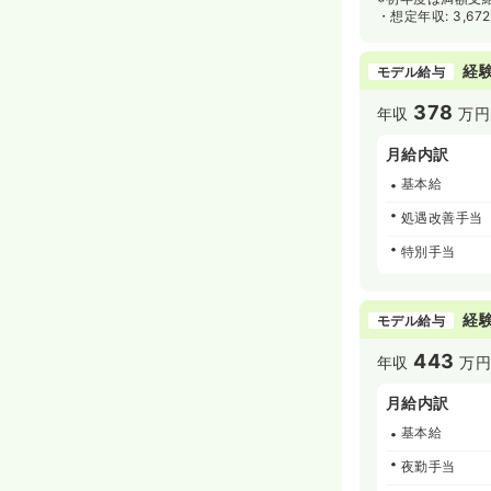
・想定年収: 3,6
経験
モデル給与
378
年収
万円
月給内訳
基本給
処遇改善手当
特別手当
経験
モデル給与
443
年収
万
月給内訳
基本給
夜勤手当