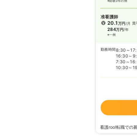
※経験3年の例
准看護師
20.1
賞
万円
/月
284
万円
/年
※一例
勤務時間
8:30～17
16:30～9
7:30～16
10:30～1
看護roo!転職での