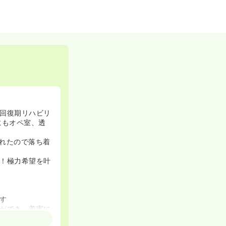
回復期リハビリ
にもオペ室、透
れたので落ち着
！極力希望を叶
す
ができ、着実に