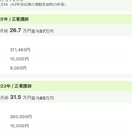
72,534（※2年目以降の満額支給時の年収）
5年 / 正看護師
26.7
月給
万円
賞与
57
万円
211,460円
10,000円
9,000円
22年 / 正看護師
31.5
円
月給
万円
賞与
65
万円
260,000円
10,000円