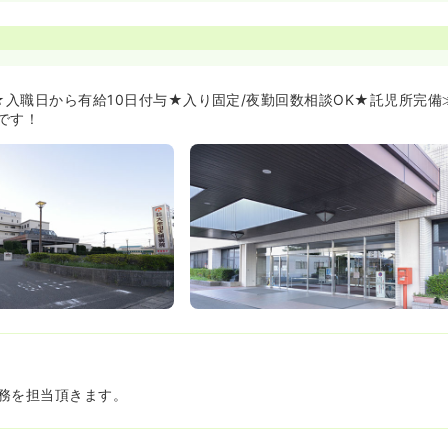
の支援として、講習期間の6ヶ月間の保証、住居、ホテル代の支給が
急看護、皮膚・排泄ケア、感染管理の認定看護師が在籍しております
庭両立がしやすい環境です≫
日、日勤は17時まで勤務(7.5時間)、有給が入職初日から10日付与(通
フを切り分けられる就業規則となっています
日★入職日から有給10日付与★入り固定/夜勤回数相談OK★託児所完
残業は月平均8時間程度で少なく、生活とのバランスが取りやすい環境
です！
復期/障害者:約5時間)
者のうち残業が理由のケースは2%で、大部分が家庭の事情によるも
戦が理由
経験されているスタッフは全体の60%を超えており、家庭理解がご
保育園(3ヶ月〜小学校入学まで)、無料駐車場完備
も活躍できる環境≫
年齢は38.6歳(20代32%、30代23%、40代22%、50代23% ※昨
も馴染みやすいです。
のよい職場環境のため、平均勤続年数は約11年となっています
務を担当頂きます。