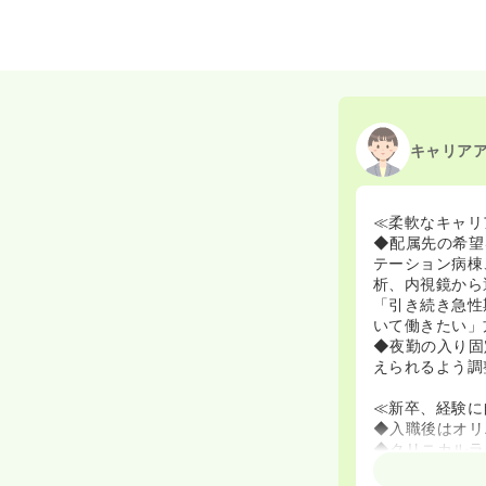
2020/09/17
正・准
キャリア
≪柔軟なキャリ
◆配属先の希望
テーション病棟
析、内視鏡から
「引き続き急性
いて働きたい」
◆夜勤の入り固
えられるよう調
≪新卒、経験に
◆入職後はオリ
◆クリニカルラ
ステップアップ