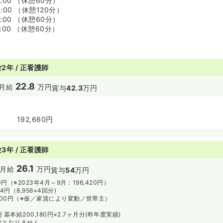
7:00 （休憩60分）
9:00 （休憩120分）
6:00 （休憩60分）
9:00 （休憩60分）
2年 / 正看護師
22.8
月給
万円
賞与
42.3
万円
192,660円
3年 / 正看護師
26.1
月給
万円
賞与
54
万円
80円（※2023年4月～9月：196,420円）
24円（8,956×4回分)
000円（※仮／家賃により変動／世帯主）
6円 基本給200,180円×2.7ヶ月分(昨年度実績)
給となりません