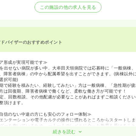
看護師を募集中
この施設の他の求人を見る
アドバイザーのおすすめポイント
ア形成が実現可能です≫
を出せない病院が多い中、大牟田天領病院では応募時に「一般病棟、
、障害者病棟」の中から配属希望を出すことができます。(病棟以外
選択可能)
期で経験を積みたい、経験してみたい」方は一般病棟、「急性期が疲
方は回復期、障害者病棟で働くなど、柔軟な働き方が可能です！
定、回数相談、その他配慮が必要なことがあればまずご相談ください
整頂けます。
自信のない中途の方にも安心のフォロー体制≫
エンテーションや電子カルテの操作に慣れるところからスタートしま
ダーを敷いているため、一人一人のレベルに合った教育を受けること
できます。
続きを読む