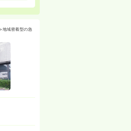
ございます。
常は入職半年後)
備≫地域密着型の急
です(一般:約
の、定年退職、新
ざいます。
年度実績)のため、