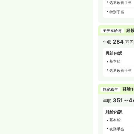
処遇改善手当
特別手当
経験
モデル給与
284
年収
万円
月給内訳
基本給
処遇改善手当
経験1
想定給与
351～4
年収
月給内訳
基本給
夜勤手当