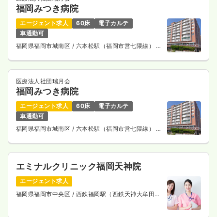
福岡みつき病院
エージェント求人
60床
電子カルテ
車通勤可
福岡県福岡市城南区
/ 六本松駅（福岡市営七隈線） 徒
歩8分
医療法人社団瑞月会
福岡みつき病院
エージェント求人
60床
電子カルテ
車通勤可
福岡県福岡市城南区
/ 六本松駅（福岡市営七隈線） 徒
歩8分
エミナルクリニック福岡天神院
エージェント求人
福岡県福岡市中央区
/ 西鉄福岡駅（西鉄天神大牟田
線） 徒歩3分