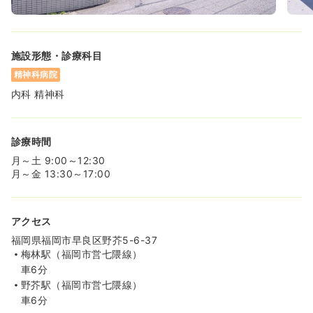
気になる
詳細を見る
施設形態・診療科目
介護・福祉系
精神科病院
正看護師
精神科病院
内科 精神科
一時募集休止
日勤のみ（常勤）
22.5
給与
万円
/月
賞与58.3万円
診療時間
※一例
時間
8:30～17:00
月～土 9:00～12:30
月～金 13:30～17:00
土日祝休み
担当業務未経験可
月給22万円以上可
気になる
詳細を見る
アクセス
福岡県福岡市早良区野芥5-6-37
梅林駅（福岡市営七隈線）
車6分
野芥駅（福岡市営七隈線）
車6分