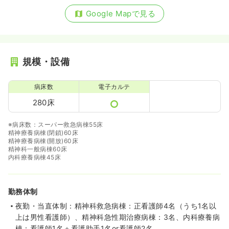
Google Mapで見る
規模・設備
病床数
電子カルテ
280床
※病床数：スーパー救急病棟55床
精神療養病棟(閉鎖)60床
精神療養病棟(開放)60床
精神科一般病棟60床
内科療養病棟45床
勤務体制
夜勤・当直体制：精神科救急病棟：正看護師4名（うち1名以
上は男性看護師）、精神科急性期治療病棟：3名、内科療養病
棟：看護師1名＋看護助手1名or看護師2名