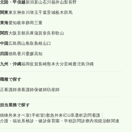
北陸・甲信越
新潟
富山
石川
福井
山梨
長野
関東
東京
神奈川
埼玉
千葉
茨城
栃木
群馬
東海
愛知
岐阜
静岡
三重
関西
大阪
京都
兵庫
滋賀
奈良
和歌山
中国
広島
岡山
鳥取
島根
山口
四国
徳島
香川
愛媛
高知
九州・沖縄
福岡
佐賀
長崎
熊本
大分
宮崎
鹿児島
沖縄
職種で探す
正看護師
准看護師
保健師
助産師
担当業務で探す
病棟
外来
オペ室(手術室)
救急外来
ICU系
透析
訪問看護
介護・福祉系
検診・健診
保育園・学校
訪問診療
内視鏡
治験関連