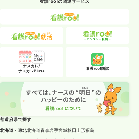
看護roo!の関連サービス
ナスカレ/
看護roo!国試
ナスカレPlus+
都道府県で探す
北海道・東北
北海道
青森
岩手
宮城
秋田
山形
福島