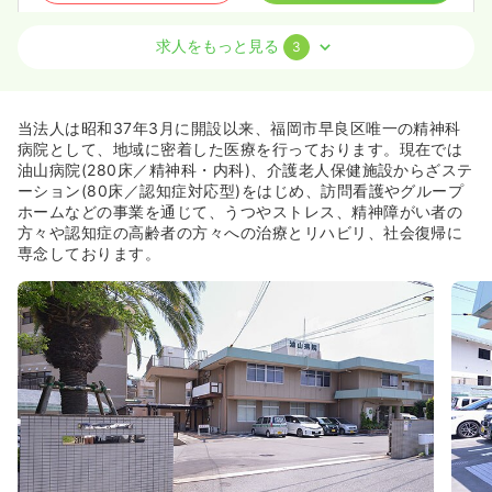
求人をもっと見る
3
訪問看護
精神科病院
正看護師
一時募集休止
日勤のみ（常勤）
当法人は昭和37年3月に開設以来、福岡市早良区唯一の精神科
22.5
給与
万円
/月
賞与3.2ヶ月
病院として、地域に密着した医療を行っております。現在では
※一例
油山病院(280床／精神科・内科)、介護老人保健施設からざステ
時間
8:30～17:00
ーション(80床／認知症対応型)をはじめ、訪問看護やグループ
ホームなどの事業を通じて、うつやストレス、精神障がい者の
土日祝休み
オンコールあり
担当業務未経験可
ブランク可
方々や認知症の高齢者の方々への治療とリハビリ、社会復帰に
月給22万円以上可
専念しております。
気になる
詳細を見る
一時募集休止
日勤のみ（パート）
1,400
給与
時給
円〜
時間
8:30～17:00
土日祝休み
オンコールあり
担当業務未経験可
ブランク可
時給1,400円以上可