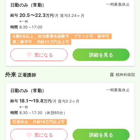
一時募集休止
日勤のみ（常勤）
20.5〜22.3
給与
万円
/月
賞与3.24ヶ月
※一例
時間
8:30～17:00
4週8休以上
担当業務未経験可
ブランク可
新卒可
第二新卒可
月給22万円以上可
気になる
詳細を見る
外来
精神科病院
正看護師
一時募集休止
日勤のみ（常勤）
18.1〜19.8
給与
万円
/月
賞与3.2ヶ月
※一例
時間
8:30～17:30
（休憩60分）
日祝休み
月給19万円以上可
気になる
詳細を見る