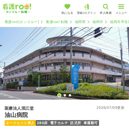
気になる
登録/ログイン
求人検索
メニュー
看護roo![カンゴルー]
看護roo! 転職
福岡県
福岡市
福岡市早良
2026/07/06更新
医療法人泯江堂
油山病院
エージェント求人
280床
電子カルテ
託児所
車通勤可