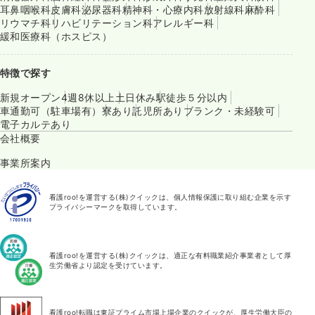
耳鼻咽喉科
皮膚科
泌尿器科
精神科・心療内科
放射線科
麻酔科
リウマチ科
リハビリテーション科
アレルギー科
緩和医療科（ホスピス）
特徴で探す
新規オープン
4週8休以上
土日休み
駅徒歩５分以内
車通勤可（駐車場有）
寮あり
託児所あり
ブランク・未経験可
電子カルテあり
会社概要
事業所案内
看護roo!を運営する(株)クイックは、個人情報保護に取り組む企業を示す
プライバシーマークを取得しています。
看護roo!を運営する(株)クイックは、適正な有料職業紹介事業者として厚
生労働省より認定を受けています。
看護roo!転職は東証プライム市場上場企業のクイックが、厚生労働大臣の