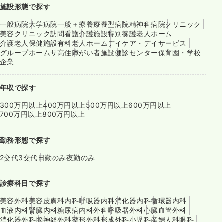
施設形態で探す
一般病院
大学病院
一般＋療養
療養型病院
精神科病院
クリニック
美容クリニック
訪問看護
介護施設
特別養護老人ホーム
介護老人保健施設
有料老人ホーム
デイケア・デイサービス
グループホーム
サ高住
障がい者施設
健診センター
保育園・学校
企業
年収で探す
300万円以上
400万円以上
500万円以上
600万円以上
700万円以上
800万円以上
勤務形態で探す
2交代
3交代
日勤のみ
夜勤のみ
診療科目で探す
美容外科
美容皮膚科
内科
呼吸器内科
消化器内科
循環器内科
血液内科
腎臓内科
糖尿病内科
外科
呼吸器外科
心臓血管外科
消化器外科
脳神経外科
整形外科
形成外科
小児科
産婦人科
眼科