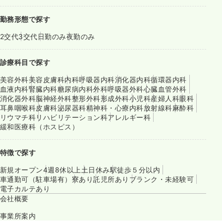
勤務形態で探す
2交代
3交代
日勤のみ
夜勤のみ
診療科目で探す
美容外科
美容皮膚科
内科
呼吸器内科
消化器内科
循環器内科
血液内科
腎臓内科
糖尿病内科
外科
呼吸器外科
心臓血管外科
消化器外科
脳神経外科
整形外科
形成外科
小児科
産婦人科
眼科
耳鼻咽喉科
皮膚科
泌尿器科
精神科・心療内科
放射線科
麻酔科
リウマチ科
リハビリテーション科
アレルギー科
緩和医療科（ホスピス）
特徴で探す
新規オープン
4週8休以上
土日休み
駅徒歩５分以内
車通勤可（駐車場有）
寮あり
託児所あり
ブランク・未経験可
電子カルテあり
会社概要
事業所案内