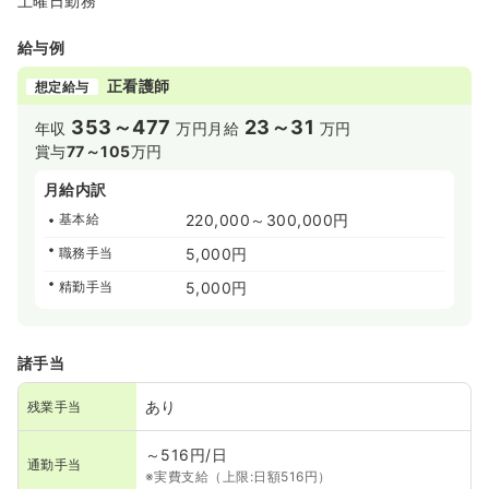
土曜日勤務
給与例
正看護師
想定給与
353～477
23～31
年収
万円
月給
万円
賞与
77～105
万円
月給内訳
基本給
220,000～300,000円
職務手当
5,000円
精勤手当
5,000円
諸手当
あり
残業手当
～516円/日
通勤手当
※実費支給（上限:日額516円）