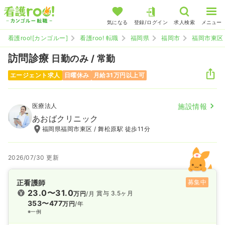
気になる
登録/ログイン
求人検索
メニュー
看護roo![カンゴルー]
看護roo! 転職
福岡県
福岡市
福岡市東区
訪問診療
日勤のみ / 常勤
エージェント求人
日曜休み
月給31万円以上可
医療法人
施設情報
あおばクリニック
福岡県福岡市東区 / 舞松原駅 徒歩11分
2026/07/30 更新
正看護師
募集中
23.0〜31.0
賞与 3.5ヶ月
万円
/月
353〜477
万円
/年
※一例