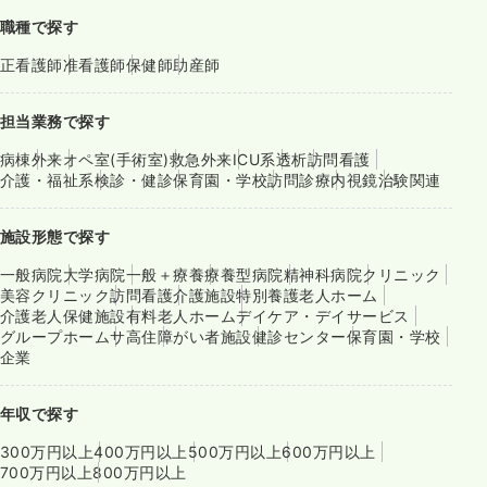
職種で探す
正看護師
准看護師
保健師
助産師
担当業務で探す
病棟
外来
オペ室(手術室)
救急外来
ICU系
透析
訪問看護
介護・福祉系
検診・健診
保育園・学校
訪問診療
内視鏡
治験関連
施設形態で探す
一般病院
大学病院
一般＋療養
療養型病院
精神科病院
クリニック
美容クリニック
訪問看護
介護施設
特別養護老人ホーム
介護老人保健施設
有料老人ホーム
デイケア・デイサービス
グループホーム
サ高住
障がい者施設
健診センター
保育園・学校
企業
年収で探す
300万円以上
400万円以上
500万円以上
600万円以上
700万円以上
800万円以上