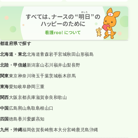
都道府県で探す
北海道・東北
北海道
青森
岩手
宮城
秋田
山形
福島
北陸・甲信越
新潟
富山
石川
福井
山梨
長野
関東
東京
神奈川
埼玉
千葉
茨城
栃木
群馬
東海
愛知
岐阜
静岡
三重
関西
大阪
京都
兵庫
滋賀
奈良
和歌山
中国
広島
岡山
鳥取
島根
山口
四国
徳島
香川
愛媛
高知
九州・沖縄
福岡
佐賀
長崎
熊本
大分
宮崎
鹿児島
沖縄