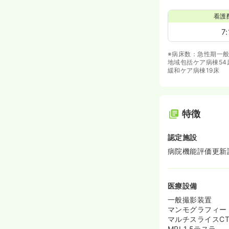
看護
7:
※病床数：急性期一般
地域包括ケア病棟54
緩和ケア病棟19床
特徴
認定施設
病院機能評価更新認定（
医療設備
一般撮影装置
マンモグラフィー
マルチスライスCT
MRI 1.5テスラ