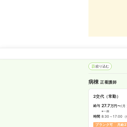
絞り込む
病棟
正看護師
2交代（常勤）
27.7
給与
万円〜
/月
※一例
時間
8:30～17:00
（
ブランク可
月給2