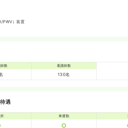
I/PWV）装置
医師数
看護師数
2名
130名
・待遇
児所
車通勤