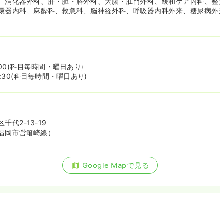
、消化器外科、肝・胆・膵外科、大腸・肛門外科、緩和ケア内科、整
環器内科、麻酔科、救急科、脳神経外科、呼吸器内科外来、糖尿病外
2:00(科目毎時間・曜日あり)
17:30(科目毎時間・曜日あり)
代2-13-19
福岡市営箱崎線）
Google Mapで見る
備