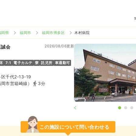
福岡県
福岡市
福岡市博多区
木村病院
2026/08/06更新
至誠会
1床
7:1
電子カルテ
寮
託児所
車通勤可
千代2-13-19
福岡市営箱崎線）
3分
この施設について問い合わせる