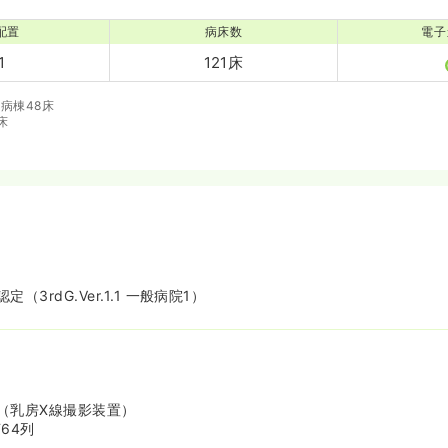
配置
病床数
電子
1
121床
病棟48床
床
3rdG.Ver.1.1 一般病院1）
（乳房X線撮影装置）
64列