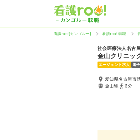
看護roo![カンゴルー]
看護roo! 転職
社会医療法人名古
金山クリニッ
エージェント求人
電
愛知県名古屋市熱田
金山駅
6分