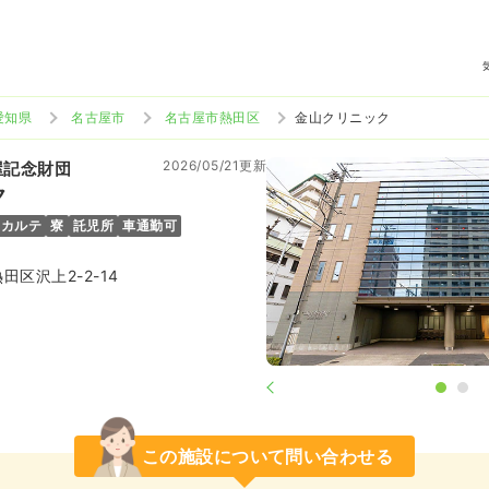
愛知県
名古屋市
名古屋市熱田区
金山クリニック
2026/05/21更新
屋記念財団
ク
子カルテ
寮
託児所
車通勤可
区沢上2-2-14
この施設について問い合わせる