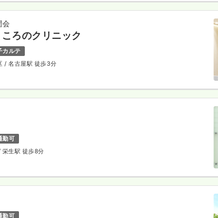
潤会
こころのクリニック
子カルテ
区
/ 名古屋駅 徒歩3分
通勤可
/ 栄生駅 徒歩8分
通勤可