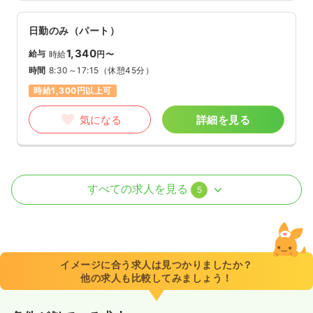
日勤のみ（パート）
1,340
給与
時給
円〜
時間
8:30～17:15
（休憩45分）
時給1,300円以上可
気になる
詳細を見る
透析
一般＋療養
正・准看護師
すべての求人を見る
5
日勤のみ（常勤）
24.3
給与
万円
/月
賞与2回
※経験3年の例
イメージに合う求人は見つかりましたか？
時間
8:00～17:00
（休憩60分）
他の求人も比較してみましょう！
担当業務未経験可
ブランク可
第二新卒可
月給37万円以上可