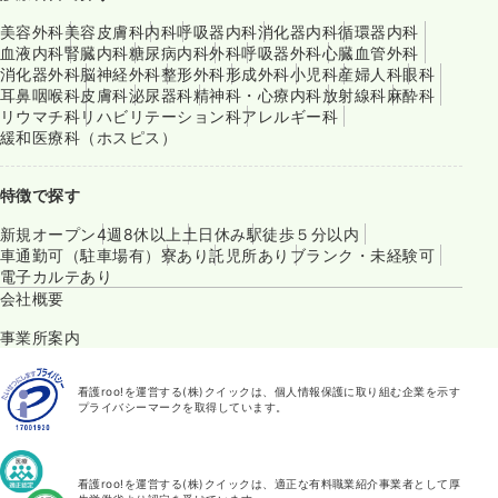
美容外科
美容皮膚科
内科
呼吸器内科
消化器内科
循環器内科
血液内科
腎臓内科
糖尿病内科
外科
呼吸器外科
心臓血管外科
消化器外科
脳神経外科
整形外科
形成外科
小児科
産婦人科
眼科
耳鼻咽喉科
皮膚科
泌尿器科
精神科・心療内科
放射線科
麻酔科
リウマチ科
リハビリテーション科
アレルギー科
緩和医療科（ホスピス）
特徴で探す
新規オープン
4週8休以上
土日休み
駅徒歩５分以内
車通勤可（駐車場有）
寮あり
託児所あり
ブランク・未経験可
電子カルテあり
会社概要
事業所案内
看護roo!を運営する(株)クイックは、個人情報保護に取り組む企業を示す
プライバシーマークを取得しています。
看護roo!を運営する(株)クイックは、適正な有料職業紹介事業者として厚