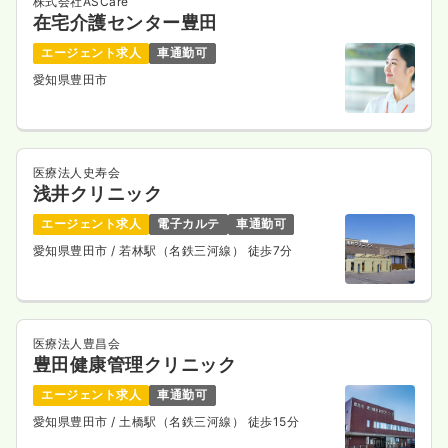
株式会社ASCare
時間
8:00～17:00
在宅介護センター豊田
4週8休以上
月給37万円以上可
エージェント求人
車通勤可
愛知県豊田市
気になる
詳細を見る
医療法人史寿会
浅井クリニック
エージェント求人
電子カルテ
車通勤可
愛知県豊田市
/ 若林駅（名鉄三河線） 徒歩7分
医療法人豊昌会
豊田健康管理クリニック
エージェント求人
車通勤可
愛知県豊田市
/ 土橋駅（名鉄三河線） 徒歩15分