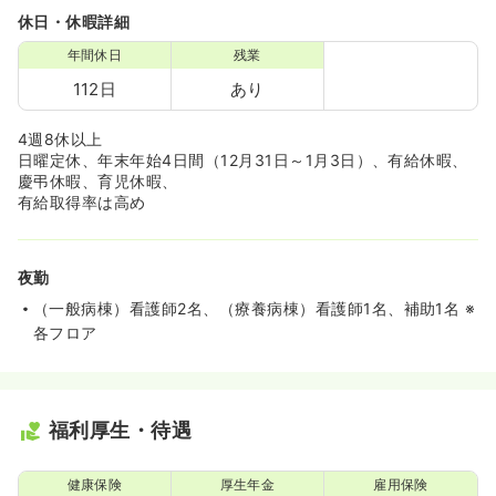
休日・休暇詳細
年間休日
残業
112日
あり
4週8休以上
日曜定休、年末年始4日間（12月31日～1月3日）、有給休暇、
慶弔休暇、育児休暇、
有給取得率は高め
夜勤
（一般病棟）看護師2名、（療養病棟）看護師1名、補助1名 ※
各フロア
福利厚生・待遇
健康保険
厚生年金
雇用保険