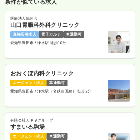
条件が似ている求人
気になる
詳細を見る
医療法人鳩睦会
山口胃腸科外科クリニック
一時募集休止
日勤のみ（パート）
直接応募求人
電子カルテ
車通勤可
愛知県豊田市
/ 浄水駅 徒歩10分
1,350
給与
時給
円〜
時間
8:00～17:00
（休憩60分）
担当業務未経験可
ブランク可
第二新卒可
時給1,300円以上可
おおくぼ内科クリニック
気になる
詳細を見る
エージェント求人
車通勤可
愛知県豊田市
/ 浄水駅（名鉄豊田線） 徒歩2分
外来
一般＋療養
正・准看護師
有限会社カギヤグループ
一時募集休止
日勤のみ（常勤）
すまいる駒場
給与
お問い合わせください
エージェント求人
車通勤可