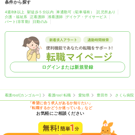
条件から探す
4週8休以上
駅徒歩５分以内
車通勤可（駐車場有）
託児所あり
介護・福祉系
正看護師
准看護師
デイケア・デイサービス
パート(非常勤)
日勤のみ
ログインまたは新規登録
看護roo![カンゴルー]
看護roo! 転職
愛知県
豊田市
さくら病院
「希望に合う求人があるか知りたい」
「転職するかどうか迷っている」など
お気軽にご相談ください