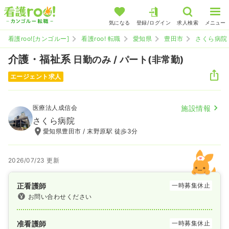
気になる
登録/ログイン
求人検索
メニュー
看護roo![カンゴルー]
看護roo! 転職
愛知県
豊田市
さくら病院
介護・福祉系
日勤のみ / パート(非常勤)
エージェント求人
医療法人成信会
施設情報
さくら病院
愛知県豊田市 / 末野原駅 徒歩3分
2026/07/23 更新
正看護師
一時募集休止
お問い合わせください
准看護師
一時募集休止