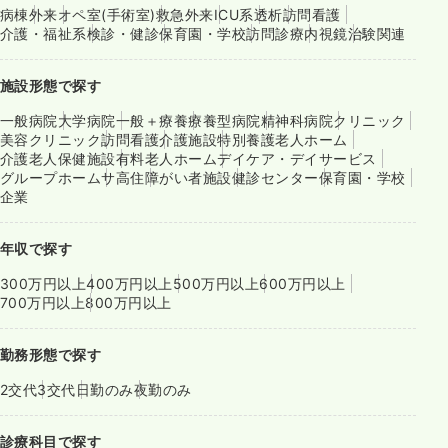
病棟
外来
オペ室(手術室)
救急外来
ICU系
透析
訪問看護
介護・福祉系
検診・健診
保育園・学校
訪問診療
内視鏡
治験関連
施設形態で探す
一般病院
大学病院
一般＋療養
療養型病院
精神科病院
クリニック
美容クリニック
訪問看護
介護施設
特別養護老人ホーム
介護老人保健施設
有料老人ホーム
デイケア・デイサービス
グループホーム
サ高住
障がい者施設
健診センター
保育園・学校
企業
年収で探す
300万円以上
400万円以上
500万円以上
600万円以上
700万円以上
800万円以上
勤務形態で探す
2交代
3交代
日勤のみ
夜勤のみ
診療科目で探す