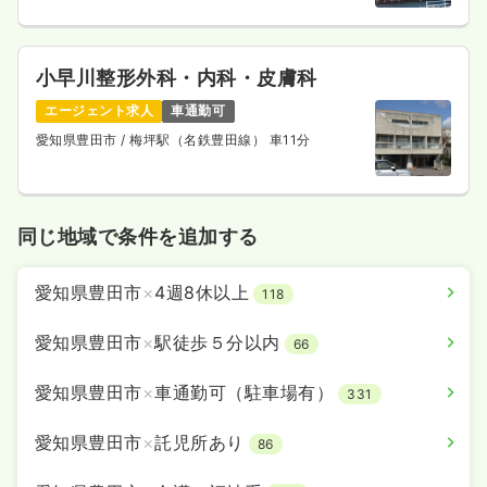
小早川整形外科・内科・皮膚科
エージェント求人
車通勤可
愛知県豊田市
/ 梅坪駅（名鉄豊田線） 車11分
同じ地域で条件を追加する
愛知県豊田市
×
4週8休以上
118
愛知県豊田市
×
駅徒歩５分以内
66
愛知県豊田市
×
車通勤可（駐車場有）
331
愛知県豊田市
×
託児所あり
86