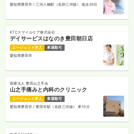
時間
8:30～19:30
愛知県豊田市
/ 三河八橋駅（名鉄三河線） 徒歩20分
気になる
詳細を見る
KTCスマイルケア株式会社
一時募集休止
日勤のみ（パート）
デイサービスはなのき豊田朝日店
1,350
給与
時給
円
エージェント求人
車通勤可
時間
8:30～19:30
（休憩180分）
愛知県豊田市
時給1,300円以上可
気になる
詳細を見る
医療法人 豊田山之手会
山之手痛みと内科のクリニック
エージェント求人
車通勤可
介護・福祉系
デイケア・デイサービス
正・准看護師
愛知県豊田市
/ 豊田市駅（名鉄三河線） 車10分
一時募集休止
日勤のみ（常勤）
25.8
給与
万円
/月
賞与2回
※経験9年の例